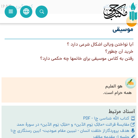
گروه پرسش
احکام
کدرهگیری
1684
language
view_headline
close
search
موسيقي
آيا نواختن ويالن اشكال شرعي دارد ؟
خريد آن چطور؟
رفتن به كلاس موسيقي براي خانمها چه حكمي دارد؟
هو العلیم
همه حرام است.
اسناد مرتبط
کتاب الله شناسی ج1 - PDF
مقایسۀ قرائت «مالِکِ یَومِ الدّین» و «مَلِکِ یَومِ الدّین» در سورۀ حمد
هدف پروردگاراز خلقت انسان - تبیین مقام عبودیت- آیین رستگاری ج:1
جلسه ۱: مقدمه مؤلف