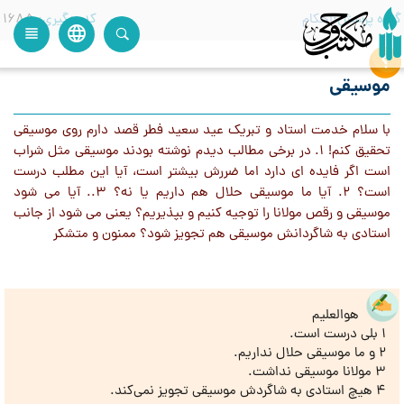
گروه پرسش
احکام
کدرهگیری
1685
language
view_headline
close
search
موسیقی
با سلام خدمت استاد و تبریک عید سعید فطر قصد دارم روی موسیقی
تحقیق کنم! 1. در برخی مطالب دیدم نوشته بودند موسیقی مثل شراب
است اگر فایده ای دارد اما ضررش بیشتر است، آیا این مطلب درست
است؟ 2. آیا ما موسیقی حلال هم داریم یا نه؟ 3.. آیا می شود
موسیقی و رقص مولانا را توجیه کنیم و بپذیریم؟ یعنی می شود از جانب
استادی به شاگردانش موسیقی هم تجویز شود؟ ممنون و متشکر
هوالعلیم
1 بلی درست است.
2 و ما موسیقی حلال نداریم.
3 مولانا موسیقی نداشت.
4 هیچ استادی به شاگردش موسیقی تجویز نمی‌کند.