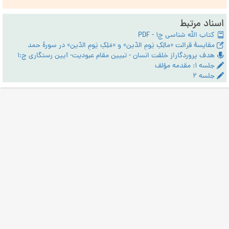
اسناد مرتبط
کتاب الله شناسی ج1 - PDF
مقایسۀ قرائت «مالِکِ یَومِ الدّین» و «مَلِکِ یَومِ الدّین» در سورۀ حمد
هدف پروردگاراز خلقت انسان - تبیین مقام عبودیت- آیین رستگاری ج:1
جلسه ۱: مقدمه مؤلف
جلسه ۲