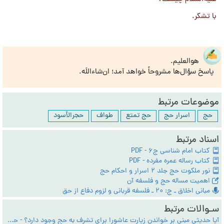
با تشکر.
هوالعلیم.
پاسخ سؤال‌ها مشروحاً خواهد آمد؛ ان‌شاءاللَه.
موضوعات مرتبط
حج
اسرار حج
حج تمتع
طواف
حجر‌الأسود
اسناد مرتبط
کتاب امام شناسی ج6 - PDF
کتاب رساله عمره مفرده - PDF
نور ملکوت حج جلد 2 اسرار و احکام حج
اهمیت مساله حج و فلسفه آن
مبانی اخلاق ـ ج: 20 ـ فلسفه قربانی و لزوم دفاع از حق
سـوالات مرتبط
آیا حدیثی مبنی بر خواندن زیارت عاشورا برای تشرف به حج وجود دارد؟ - حدیث ودعاء