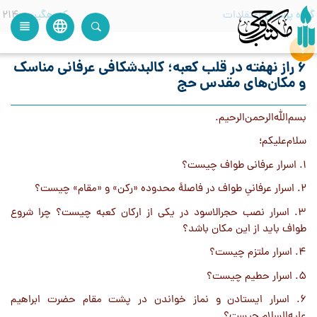
گروه پرسش
اعتقادات
کدرهگیری
214
language
view_headline
close
search
۶ راز نهفته در قلب کعبه؛ کالبدشکافی عرفانی مناسک
و مکان‌های مقدس حج
بسم‌الله‌الرحمن‌الرحیم.
سلام‌علیکم؛
1. اسرار عرفانی طواف چیست؟
2. اسرار عرفانیِ طواف در فاصلۀ محدوده «رکن» و «مقام» چیست؟
3. اسرار نصب حجرالاسود در یکی از ارکان کعبه چیست؟ چرا شروع
طواف باید از این مکان باشد؟
4. اسرار ملتزم چیست؟
5. اسرار حطیم چیست؟
6. اسرار ایستادن و نماز خواندن در پشت مقام حضرت ابراهیم
علیه‌السلام چیست؟