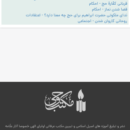
قربانی کفّارۀ حج - احکام
قضا شدن نماز - احکام
ندای ملکوتی حضرت ابراهیم برای حج چه معنا دارد؟ - اعتقادات
روحانی کاروان شدن - اجتماعی
نشر و تبلیغ آموزه های اصیل اسلامی و تبیین مکتب عرفانی اولیای الهی خصوصا آثار علّامه