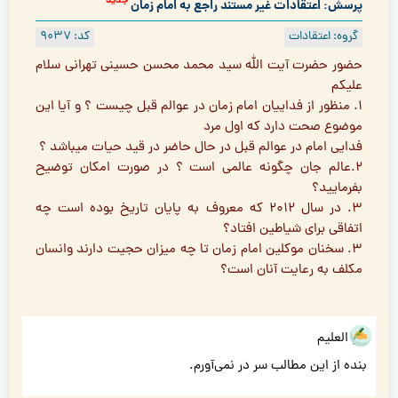
جدید
پرسش: اعتقادات غیر مستند راجع به امام زمان
گروه: اعتقادات
کد: 9037
حضور حضرت آيت الله سيد محمد محسن حسينى تهرانى سلام
عليكم
١. منظور از فداییان امام زمان در عوالم قبل چیست ؟ و آیا این
موضوع صحت دارد که اول مرد
فدايى امام در عوالم قبل در حال حاضر در قيد حيات ميباشد ؟
٢.عالم جان چگونه عالمی است ؟ در صورت امكان توضيح
بفرماييد؟
٣. در سال ٢٠١٢ که معروف به پایان تاریخ بوده است چه
اتفاقى براى شياطين افتاد؟
٣. سخنان موكلين امام زمان تا چه میزان حجيت دارند وانسان
مكلف به رعايت آنان است؟
هو العلیم
بنده از این مطالب سر در نمی‌‌آورم.