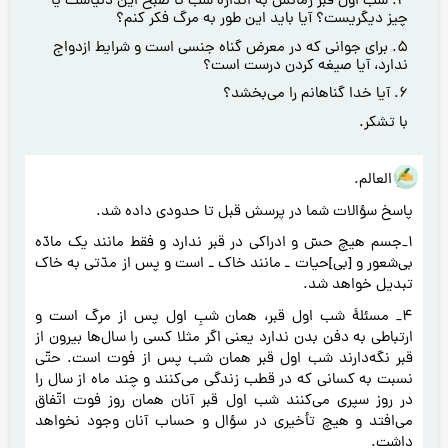
4. شب اول قبر زمانش به اندازه شب تا صبح این دنیاست يا
چیز دیگریست؟ آیا باید این طور به مرگ فکر کنم؟
5. برای جوانی که در معرض گناه جنسى است و شرايط ازدواج
ندارد، آیا صیغه کردن درست است؟
6. آیا خدا گناهانم را می‌بخشد؟
با تشکر.
هو العالم.
پاسخ سؤالات شما در پرسش قبل تا حدودی داده شد.
1_جسم هیچ حسّ و ادراکی در قبر ندارد و فقط مانند یک مادّه
بی‌شعور و [بی]حیات ـ مانند خاک ـ است و پس از مدّتی به خاک
تبدیل خواهد شد.
4_ مسئلۀ شب اول قبر، همان شبِ اول پس از مرگ است و
ارتباطی به دفن بدن ندارد یعنی اگر مثلا کسی را سال‌ها بیرون از
قبر نگه‌دارند شب اول قبر همان شب پس از فوت است. حتّی
نسبت به کسانی که در قطب زندگی می‌کنند و چند ماه از سال را
در روز سپری می‌کنند شب اول قبر آنان همان روز فوت اتّفاق
می‌افتد و هیچ تأخیری در سؤال و حساب آنان وجود نخواهد
داشت.