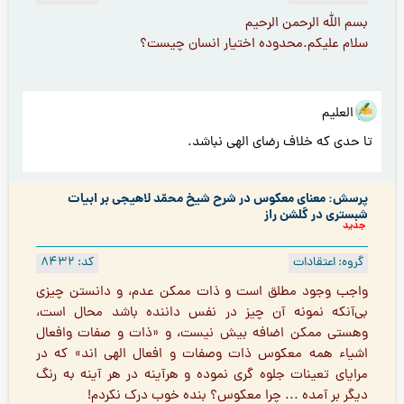
بسم الله الرحمن الرحيم
سلام علیکم.محدوده اختیار انسان چیست؟
هو العلیم
تا حدی که خلاف رضای الهی نباشد.
پرسش: معنای معکوس در شرح شیخ محمّد لاهیجى بر ابیات
شبسترى در گلشن راز
جدید
گروه: اعتقادات
کد: 8432
واجب وجود مطلق است و ذات ممكن عدم، و دانستن چيزى
بى‌آنكه نمونه آن چیز در نفس داننده باشد محال است،
وهستى ممكن اضافه بيش نيست، و «ذات و صفات وافعال
اشياء همه معكوس ذات وصفات و افعال الهی اند» که در
مرایای تعینات جلوه گری نموده و هرآینه در هر آینه به رنگ
دیگر بر آمده ... چرا معکوس؟ بنده خوب درک نكردم!