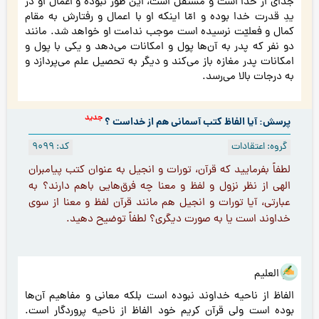
جدای از خدا است و مستقلّ است، این طور نبوده و اعمال او در
یدِ قدرت خدا بوده و امّا اینکه او با اعمال و رفتارش به مقام
کمال و فعلیّت نرسیده است موجب ندامت او خواهد شد. مانند
دو نفر که پدر به آن‌ها پول و امکانات می‌دهد و یکی با پول و
امکانات پدر مغازه باز می‌کند و دیگر به تحصیل علم می‌پردازد و
به درجات بالا می‌رسد.
جدید
پرسش: آیا الفاظ کتب آسمانی هم از خداست ؟
گروه: اعتقادات
کد: 9099
لطفاً بفرماييد كه قرآن، تورات و انجيل به عنوان كتب پيامبران
الهى از نظر نزول و لفظ و معنا چه فرق‌هایی باهم دارند؟ به
عبارتى، آیا تورات و انجيل هم مانند قرآن لفظ و معنا از سوى
خداوند است يا به صورت ديگرى؟ لطفاً توضيح دهيد.
هو العلیم
الفاظ از ناحیه خداوند نبوده است بلکه معانی و مفاهیم آن‌ها
بوده است ولی قرآن کریم خود الفاظ از ناحیه پروردگار است.