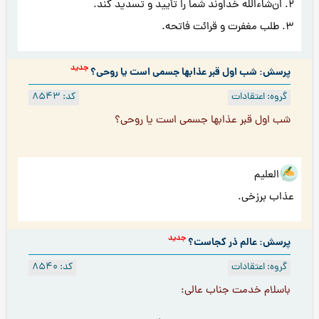
2. ان‌شاءالله خداوند شما را تأیید و تسدید کند.
3. طلب مغفرت و قرائت فاتحه.
جدید
پرسش: شب اول قبر عذابها جسمى است يا روحى؟
گروه: اعتقادات
کد: 8543
شب اول قبر عذابها جسمى است يا روحى؟
هو العلیم
عذاب برزخی.
جدید
پرسش: عالم ذر کجاست؟
گروه: اعتقادات
کد: 8540
باسلام خدمت جناب عالى: