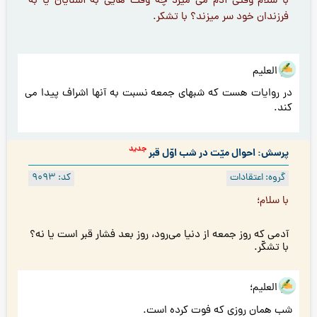
با سلام وقتی آدم می میرد چه وقت هایی به آشنایان یا به
فرزندان خود سر میزند؟ با تشكر.
هو العلیم
در روایات هست که شبهای جمعه نسبت به آنها اشراف پیدا می
کند.
جدید
پرسش: احوال میّت در شب اوّل قبر
گروه: اعتقادات
کد: 9093
با سلام؛
آدمی که روز جمعه از دنیا می‌رود، روز بعد فشار قبر است یا نه؟
با تشکّر.
هو العلیم؛
شب همان روزی که فوت کرده است.