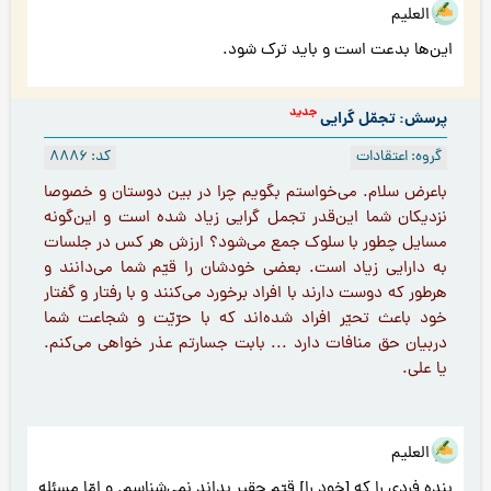
هو العلیم
این‌ها بدعت است و باید ترک شود.
جدید
پرسش: تجمّل گرایی
گروه: اعتقادات
کد: 8886
باعرض سلام. مي‌خواستم بگويم چرا در بين دوستان و خصوصا
نزديكان شما اين‌قدر تجمل گرایی زياد شده است و اين‌گونه
مسايل چطور با سلوک جمع مي‌شود؟ ارزش هر كس در جلسات
به دارایى زياد است. بعضى خودشان را قيّم شما مي‌دانند و
هرطور كه دوست دارند با افراد برخورد می‌کنند و با رفتار و گفتار
خود باعث تحيّر افراد شده‌اند كه با حرّيّت و شجاعت شما
دربيان حق منافات دارد ... بابت جسارتم عذر خواهى مي‌كنم.
يا على.
هو العلیم
بنده فردی را که [خود را] قیّم حقیر بداند نمی‌شناسم. و امّا مسئله