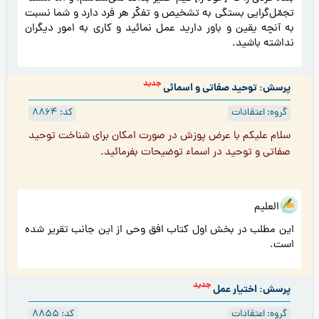
تجمّل‌گرایی بستگی به تشخیص و تفکّر هر فرد دارد و شما نسبت
به آنچه یقین و باور دارید عمل نمائید و کاری به امور دیگران
نداشته باشید.
جدید
پرسش: توحيد صفاتى و اسمائی
گروه: اعتقادات
کد: 8864
سلام عليكم با عرض پوزش در صورت امكان براى شناخت توحيد
صفاتى و توحيد در اسماء توضيحات بفرمائيد.
هو العلیم
این مطلب در بخش اول کتاب افق وحی از این جانب تقریر شده
است.
جدید
پرسش: اختیار عمل
گروه: اعتقادات
کد: 8855