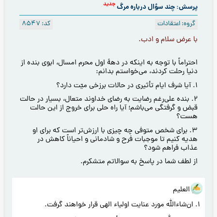
جدید
پرسش: چند سؤال درباره مرگ
گروه: اعتقادات
کد: 8547
با عرض سلام و ادب.
احتراماً با توجه به اينكه در دهۀ اول محرم امسال، ابوى بنده از
دنيا رحلت كردند، مى‌خواستم بدانم:
1. آيا شرف ايام تأثيری در حالات برزخى ميّت دارد؟
2. بنده علی‌رغم رضايت به رضاى خداوند متعال، بسيار در حالت
قبض و گرفتگی مى‌باشم؛ آيا راه حلى براى خروج از این حالت
هست؟
3. براى شخص متوفى چه چيزى با ارزش‌تر است که برای او
هديه کنیم تا موجبات فرح و شادمانی و احیاناً کاهش در
عذاب فراهم شود؟
از لطف شما در پاسخ به سوالاتم متشكرم.
هو العلیم
1. ان‌شاءالله مورد عنایت اولیاء الهی قرار خواهند گرفت.