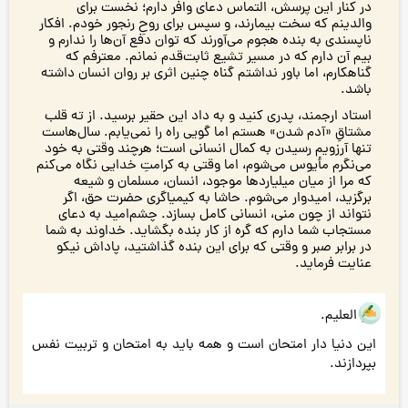
در کنار این پرسش، التماس دعای وافر دارم؛ نخست برای
والدینم که سخت بیمارند، و سپس برای روحِ رنجور خودم. افکار
ناپسندی به بنده هجوم می‌آورند که توان دفع آن‌ها را ندارم و
بیم آن دارم که در مسیر تشیع ثابت‌قدم نمانم. معترفم که
گناهکارم، اما باور نداشتم گناه چنین اثری بر روان انسان داشته
باشد.
استاد ارجمند، پدری کنید و به داد این حقیر برسید. از ته قلب
مشتاقِ «آدم شدن» هستم اما گویی راه را نمی‌یابم. سال‌هاست
تنها آرزویم رسیدن به کمال انسانی است؛ هرچند وقتی به خود
می‌نگرم مأیوس می‌شوم، اما وقتی به کرامتِ خدایی نگاه می‌کنم
که مرا از میان میلیاردها موجود، انسان، مسلمان و شیعه
برگزید، امیدوار می‌شوم. حاشا به کیمیاگری حضرت حق، اگر
نتواند از چون منی، انسانی کامل بسازد. چشم‌امید به دعای
مستجاب شما دارم که گره از کار بنده بگشاید. خداوند به شما
در برابر صبر و وقتی که برای این بنده گذاشتید، پاداش نیکو
عنایت فرماید.
هو العلیم.
این دنیا دار امتحان است و همه باید به امتحان و تربیت نفس
بپردازند.