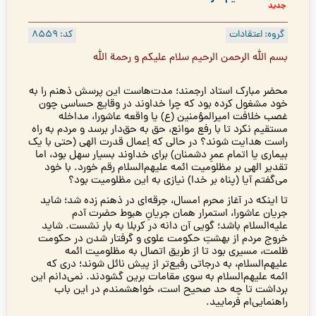
جدید
گروه: اعتقادات
کد: 8559
بسم الله الرحمن الرحیم سلام علیکم و رحمة الله
محضر مبارک استاد ارجمند؛ مدت‌هاست این پرسش ذهنم را به
خود مشغول کرده بود که چرا خداوند در وقایع حساسی چون
غصب خلافت امیرالمؤمنین (ع) یا واقعه عاشورا، مداخله
مستقیم نکرد تا با رفع موانع، حق به حق‌دار برسد و مردم به راه
راست هدایت شوند؟ در حالی که اِعمال قدرت الهی (حتی با یک
بیماری یا اتمام عمرِ دشمنان) برای خداوند بسیار سهل بود، اما
تقدیر الهی بر مظلومیت ائمه علیهم‌السلام رقم خورد. با خود
می‌گفتم آیا (پناه بر خدا) نیازی به این مظلومیت بود؟
تا اینکه در آغاز محرم امسال، جرقه‌ای در ذهنم زده شد؛ شاید
جریان عاشورا، استمرار همان جریانِ هبوط حضرت آدم
علیه‌السلام باشد؛ گویی آن دانه در کربلا به بار نشست. شاید
خروج مردم از بهشتِ حکومت علوی و گرفتار شدن در حکومت
ظلمت، مسیری بود تا از طریق اتصال به مظلومیت ائمه
علیهم‌السلام، به درجاتی رفیع‌تر از پیش نائل شوند؛ دری که
ائمه علیهم‌السلام به سوی مقامات برین گشودند. نمی‌دانم این
برداشت تا چه حد صحیح است، خواهشمندم در این باب
راهنمایی‌ام فرمایید.