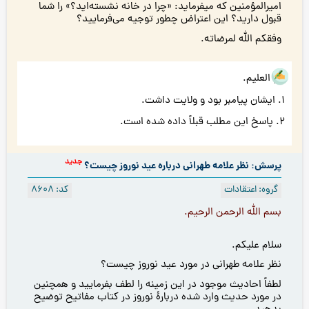
اميرالمؤمنين كه ميفرمايد: «چرا در خانه نشسته‌ايد؟» را شما
قبول داريد؟ این اعتراض چطور توجيه می‌فرمايید؟
وفقكم الله لمرضاته.
هو العلیم.
1. ایشان پیامبر بود و ولایت داشت.
2. پاسخ این مطلب قبلاً داده شده است.
جدید
پرسش: نظر علامه طهرانی درباره عید نوروز چیست؟
گروه: اعتقادات
کد: 8608
بسم الله الرحمن الرحيم.
سلام عليكم.
نظر علامه طهرانی در مورد عيد نوروز چيست؟
لطفاً احاديث موجود در اين زمينه را لطف بفرمایيد و همچنین
در مورد حديث وارد شده دربارۀ نوروز در کتاب مفاتيح توضیح