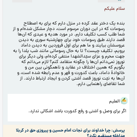
سلام علیکم
بنده یک دختر عقد کرده در منزل دارم که برای به اصطلاح
رسومات که در این دوران مرسوم است، دچار مشكل شده‌ام و از
شما طلب كسب تكليف دارم. در مورد هديه و عيدى كه آن‌ها
قصد دارند طبق رسومات خود برای چهارشنبه سوری به ديدن
عروسشان بيايند و ما هم براى اول فروردين به ديدن داماد
برويم، تکلیف چیست؟ تا به حال رسوماتى مانند شب يلدا را به
جهت محرم و عزاى سيّدالشهدا منتفى كرده‌ام، ولى ديگر براى
نوروز نمى‌دانم آن‌ها را چگونه متقاعد كنم؟ لازم مى‌دانم كه
بگویم که همين اختلاف در عقايد و ناهمگونى بين من و
خانوادۀ داماد، باعث كدورت و قهر و عدم رابطه شده است، و
آن‌ها به نیّت نوروز قصد آشتی کردن و ايجاد ارتباط دارند. از
شما تقاضاى راهنمايى دارم.
هو العلیم
اگر برای وصل و آشتی و رفع کدورت باشد اشکالی ندارد.
پرسش: چرا خداوند برای نجات امام حسین و پیروزی حق در کربلا
مداخله مستقیم نکرد؟