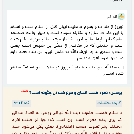
بدهید.
هو العالم.
نوروز از عادات و رسوم جاهلیّت ایران قبل از اسلام است و اسلام
با این عادات مبارزه و مقابله نموده است و طبق روایت صحیحه
امام کاظم علیه‌السلام، این سنّت از طرف اسلام مردود اعلام شده
است و حدیثی که در مفاتیح از معلّی بن خنیس است جعلی
است و سندی ندارد. ان‌شاءالله به فضل الهی، این بنده قصد دارم
در این‌باره رساله‌ای بنویسم.
[ بحمدالله این کتاب با نام “ نوروز در جاهلیت و اسلام” منتشر
شده است.]
جدید
پرسش: نحوه خلقت انسان و سرنوشت آن چگونه است؟
گروه: اعتقادات
کد: 8602
با سلام خدمت حضرت آيت الله تهراني روحي له الفدا. سوالي
كه براي بنده مطرح است اين است كه: چرا در خلقت افراد
مختلف بشر تفاوت هست (اعتقادي). يعني يكي مي‌شود سيد
هاشم حداد (افاض الله من بركاته) و ديگري مي‌شود مثلا بوش