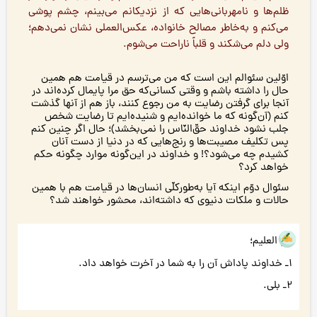
ظلم‌ها و نامهربانی‌هایی كه از نزديكانم مى‌بينم، چشم پوشى
مى‌كنم و به‌خاطر مصالح خانواده، عكس‌العملى نشان نمى‌دهم؛
ولى دلم می‌شكند و قلباً ناراحت می‌شوم.
اوّلین سئوالم اين است كه من می‌ترسم در قيامت هم همين
حال را داشته باشم و وقتی کسانی‌که حق مرا پایمال کرده‌اند در
آنجا برای گرفتن رضایت به من رجوع کنند، باز هم از آنها گذشت
کنم (آن‌گونه که ما خوانده‌ایم و شنیده‌ایم تا رضايت شخص
جلب نشود خداوند حقّ‌النّاس را نمی‌بخشد)؛ حال اگر چنین کنم
پس تکلیف مصیبت‌ها و رنج‌هایی که در دنیا از دست آنان
کشیدم چه می‌شود؟! و خداوند در این‌گونه موارد چگونه حکم
خواهد کرد؟
سئوال دوّم اینکه آیا به‌طورکلّی انسان‌ها در قیامت هم با همین
حالات و ملکات دنیوی که داشته‌اند، محشور خواهند شد؟
هو العلیم؛
۱ـ خداوند پاداش آن را به شما در آخرت خواهد داد.
۲ـ بلی.