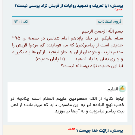
پرسش: آیا تعریف و تمجید روایات از قریش نژاد پرستی نیست؟
جدید
گروه: اعتقادات
کد: 9201
بسم الله الرحمن الرحيم
سلام عليكم. در جلد یازدهم امام شناسی در صفحه ی ٢٩۵
حدیثی است از پیامبر(ص) که می فرمایند: "ای مردم! قریش را
مقدم دارید، و خودتان از آن ها جلو نیفتید! از آن ها یاد بگیرید
و چیزی به آن ها یاد ندهید ..... (تا پایان حدیث)
آیا این حدیث نژاد پرستانه نيست؟
هو العلیم
اینجا کنایه از ائمّه معصومین علیهم السلام است چنانچه در
خطب نهج البلاغه نیز به این مضمون دارد که می‌فرماید:‌ از اهل
بیت پیامبر بیاموزید و به آن‌ها نیاموزید.
جدید
پرسش: ازلیّت خدا چیست؟