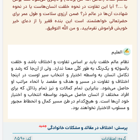
يا ...؟ آيا اين تفاوت در نحوه خلقت انسان‌هاست یا در نحوه
شهادت آن‌ها در عالم ذر؟ ضمن آرزوي سلامت و طول عمر براي
حضرتعالي خواهشمند است اين بنده فقير را از دعاي خير
خويش فراموش نفرماييد. و من الله التوفيق.
هو العلیم
نظام عالم خلقت باید بر اساس تفاوت و اختلاف باشد و خلقت
بالسویّه و یک‌رنگ به طور کلّی معنا ندارد. ولی از آن‌جا که رشد و
تکامل انسان به واسطه اختیار و انتخاب سیر اوست در اینجا
اختلاف و تفاوت در مسیر و هدف و مقصد با انحاء مراتب او
حاصل می‌شود. بنابراین تمام کمالات و نیز تمام رذائل که برای
افراد مختلف از انسان حاصل می‌شود بواسطه انتخاب و اختیار
خود آن‌ها است. و هیچ‌کدام در طیّ مسیر کمال و انحطاط مجبور
و مسلوب الاختیار نخواهند بود.
جدید
پرسش: اختلاف در عقائد و مشکلات خانوادگی
گروه: اعتقادات
کد: 8590