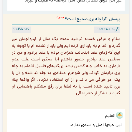
غیر این موارداشکالی ندارد مثل مراجعه به طبیب و غیره.
جدید
پرسش: آیا چله بری صحیح است؟
گروه: اعتقادات
کد: 9025
سلام و عرض خسته نباشید مدت یک سال از ازدواجمان می
گذرد و اقدام به بارداری کرده ایم ولی باردار نشده ام با توجه به
این که زمان عقد اينجانب همزمان بوده با عقد برادرم و من در
مجلس عقد برادرم حضور داشتم آيا ممكن است علت عدم
بارداری به خاطر چله گشتن باشد بزرگترهای فامیل اقدام به چله
بری برایمان كردند ولی شوهرم اعتقادی به چله نداشته و آن را
یک امر خرافی می داند و از آن استفاده نكرده. اگر واقعا چله
بری تایید شده است يا نه لطفا برای رفع مشكلم راهنمایى ام
كنيد با تشكر از حضرتعالى.
هو العلیم
این حرفها اصل و سندی ندارد.