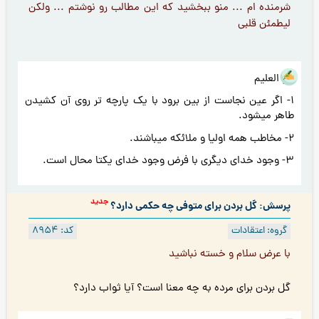
شرمنده ام ... منو ببخشيد كه اين مطالب رو نوشتم ... ولكن
ليطمئن قلبى
هو العلیم
1- اگر عین نجاست از بین برود با یک پارچه تر روی آن کشیدن
طاهر میشود.
2- مخاطب همه اولیا و ملائکه میباشند.
3- وجود خدای دیگری با فرض وجود خدای یکتا محال است.
جدید
پرسش: گل‌ بردن برای متوفی چه حکمی دارد؟
گروه: اعتقادات
کد: 8954
با عرض سلام و خسته نباشيد
گل بردن برای مرده به چه معنا است؟ آیا ثواب دارد؟