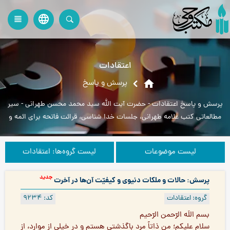
language
view_headline
close
search
اعتقادات
home
پرسش و پاسخ
پرسش و پاسخ اعتقادات - حضرت آیت الله سید محمد محسن طهرانی - سیر
مطالعاتی کتب علامه طهرانی، جلسات خدا شناسی، قرائت فاتحه برای ائمه و
بزرگان، جزا و پاداش، تولّی و
لیست موضوعات
لیست گروه‌ها: اعتقادات
جدید
پرسش: حالات و ملکات دنیوی و کیفیّت آن‌ها در آخرت
گروه: اعتقادات
کد: 9234
بسم اللَه الرّحمن الرّحيم
سلام عليكم؛ من ذاتاً مرد باگذشتی هستم و در خیلی از موارد، از