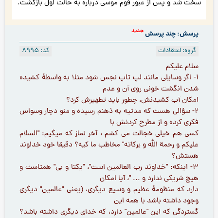
سخت شد و پس از عبور قوم موسی درباره به حالت اول بازگشت.
جدید
پرسش: چند پرسش
گروه: اعتقادات
کد: 8995
سلام عليكم
1- اگر وسایلی مانند لپ تاپ نجس شود مثلا به واسطۀ کشیده
شدن انگشت خونی روی آن و عدم
امكان آب كشيدنش، چطور بايد تطهيرش كرد؟
2- سؤالی هست که مدتیه به ذهنم رسیده و منو دچار وسواس
فکری کرده و از مطرح کردنش با
كسی هم خيلى خجالت می كشم ، آخر نماز كه ميگيم: "السلام
عليكم و رحمة الله و بركاته" مخاطب ما كيه؟ دقيقا خود خداوند
هستش؟
3- اینکه: "خداوند رب العالمين است"، "يكتا و بى" همتاست و
هیچ شریكی ندارد و ... "، آیا امكان
دارد که منظومۀ عظیم و وسیع دیگری، (یعنى "عالمين" ديگرى
وجود داشته باشد با همه اين
گستردگی که این "عالمین" دارد، که خدای دیگری داشته باشد؟