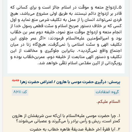
5_ازدواج متعه و موقّت در اسلام جائز است و برای کسانی که
قادر بر ازدواج دائم نیستند به طریق اولی مشروع می‌باشد، هیچ
فردی نمی‌تواند انسان را از عمل به تکلیف شرعی منع نماید و اول
کسی که بر خلاف دستور صریح اسلام و سنّت قطعی رسول خدا از
انجام متعه و ازدواج موقّت منع نمود، خلیفه دوم عمر بن خطّاب
بود و امیرالمؤمنین علیه‌السلام فرمودند: «اگر عمر جلوی این
تکلیف الهی و سنّت اسلامی را نمی‌گرفت، هیچ‌گاه زنا در میان
اجتماع واقع نمی‌گردید». بنابراین جلوگیری و مخالفت از این
تکلیف و دستور الهی متابعت از خلیفه دوم، عمر‌بن‌خطّاب بوده و
رویگردانی از آئین مقدّس اسلام تلقّی خواهد شد.
جدید
پرسش: درگیری حضرت موسی با هارون / اعتراض حضرت زهرا
گروه: اعتقادات
کد: 8611
السلام علیکم.
1. چرا حضرت موسی علیه‌السلام با آن‌که سن شریفشان از هارون
کمتر است، ریش و رأس برادر را می‌گيرند و عصبانى می‌شوند؟
2. آيا فقرۀ آخر خطبۀ صديقۀ طاهره خطاب به حضرت