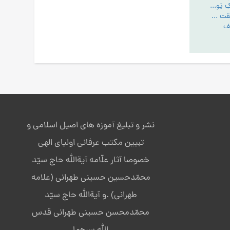
مقایسۀ قرائت «مالِکِ یَومِ الدّین» و «مَلِکِ یَومِ الدّین» در سورۀ حمد
هدف پروردگاراز خلقت انسان - تبیین مقام عبودیت- آیین رستگاری ج:1
نشر و تبلیغ آموزه های اصیل اسلامی و
تبیین مکتب عرفانی اولیای الهی
خصوصا آثار علّامه آیةالله حاج سیّد
محمّدحسین حسینی طهرانی (علامه
طهرانی) .و آیةالله حاج سیّد
محمّدمحسن حسینی طهرانی قدس