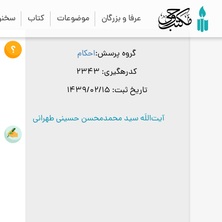
عرفا و بزرگان
موضوعات
کتاب
سخنرا
گروه پرسش
احکام
کدرهگیری
2343
تاریخ ثبت
1439/02/15
آیت‌اللَه سید محمدمحسن حسینی طهرانی