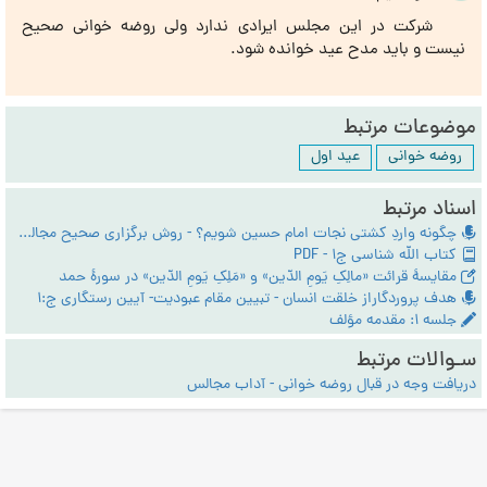
شرکت در این مجلس ایرادی ندارد ولی روضه خوانی صحیح
نیست و باید مدح عید خوانده شود.
موضوعات مرتبط
روضه خوانی
عید اول
اسناد مرتبط
چگونه واردِ کشتی نجات امام حسین شویم؟ - روش برگزاری صحیح مجالس اهل‌بیت
کتاب الله شناسی ج1 - PDF
مقایسۀ قرائت «مالِکِ یَومِ الدّین» و «مَلِکِ یَومِ الدّین» در سورۀ حمد
هدف پروردگاراز خلقت انسان - تبیین مقام عبودیت- آیین رستگاری ج:1
جلسه ۱: مقدمه مؤلف
سـوالات مرتبط
دریافت وجه در قبال روضه خوانی - آداب مجالس