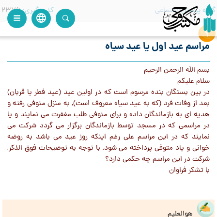
گروه پرسش
اجتماعی
کدرهگیری
2376
language
view_headline
close
search
مراسم عید اول یا عید سیاه
بسم اللَه الرحمن الرحیم
سلام علیکم
در بین بستگان بنده مرسوم است که در اولین عید (عید فطر یا قربان)
بعد از وفات فرد (که به عید سیاه معروف است), به منزل متوفی رفته و
هدیه ای به بازماندگان داده و برای متوفی طلب مغفرت می نمایند و یا
در مراسمی که در مسجد توسط بازماندگان برگزار می گردد شرکت می
نمایند که در این مراسم علی رغم اینکه روز عید می باشد به روضه
خوانی و یاد متوفی پرداخته می شود, با توجه به توضیحات فوق الذکر,
شرکت در این مراسم چه حکمی دارد؟
با تشکر فراوان
هوالعلیم