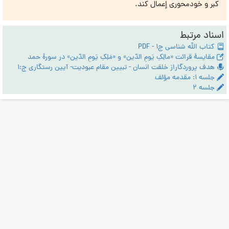
کبر و خودمحوری إعمال کند.
اسناد مرتبط
کتاب الله شناسی ج1 - PDF
مقایسۀ قرائت «مالِکِ یَومِ الدّین» و «مَلِکِ یَومِ الدّین» در سورۀ حمد
هدف پروردگاراز خلقت انسان - تبیین مقام عبودیت- آیین رستگاری ج:1
جلسه ۱: مقدمه مؤلف
جلسه ۲