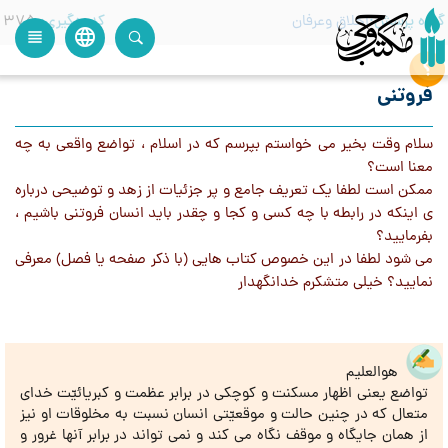
گروه پرسش
اخلاق وعرفان
کدرهگیری
375
language
view_headline
close
search
فروتنی
سلام وقت بخير می خواستم بپرسم كه در اسلام ، تواضع واقعی به چه
معنا است؟
ممكن است لطفا يك تعريف جامع و پر جزئيات از زهد و توضيحی درباره
ی اينكه در رابطه با چه كسی و كجا و چقدر بايد انسان فروتنی باشيم ،
بفرماييد؟
می شود لطفا در اين خصوص كتاب هایی (با ذكر صفحه يا فصل) معرفی
نماييد؟ خيلی متشكرم خدانگهدار
هوالعلیم
تواضع یعنی اظهار مسکنت و کوچکی در برابر عظمت و کبریائیّت خدای
متعال که در چنین حالت و موقعیّتی انسان نسبت به مخلوقات او نیز
از همان جایگاه و موقف نگاه می کند و نمی تواند در برابر آنها غرور و