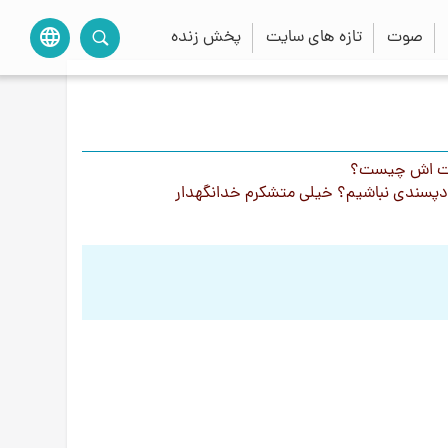
صوت
تازه های سایت
پخش زنده
language
فاوت اش چيست؟
 خودپسندی نباشيم؟ خيلی متشكرم خدانگهدار