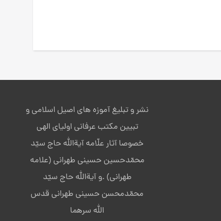
نشر و تبلیغ آموزه های اصیل اسلامی و
تبیین مکتب عرفانی اولیای الهی
خصوصا آثار علّامه آیةالله حاج سیّد
محمّدحسین حسینی طهرانی (علامه
طهرانی) .و آیةالله حاج سیّد
محمّدمحسن حسینی طهرانی قدس
الله سرهما