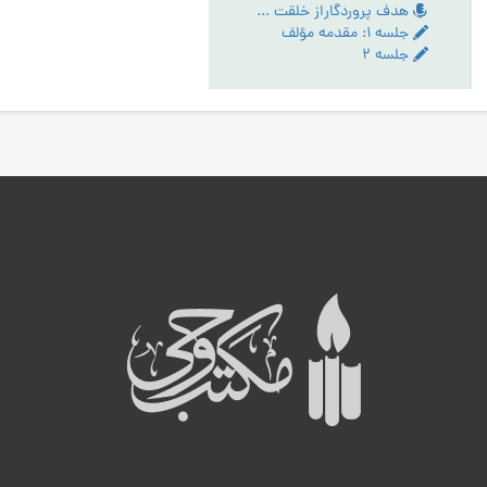
هدف پروردگاراز خلقت انسان - تبیین مقام عبودیت- آیین رستگاری ج:1
جلسه ۱: مقدمه مؤلف
جلسه ۲
ه
ب