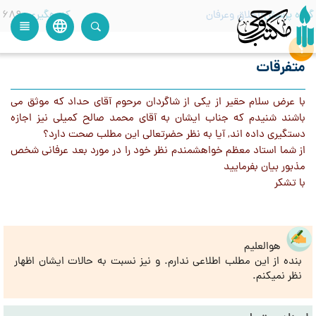
گروه پرسش
اخلاق وعرفان
کدرهگیری
689
language
view_headline
close
search
متفرقات
با عرض سلام حقیر از یکی از شاگردان مرحوم آقای حداد که موثق می
باشند شنیدم که جناب ایشان به آقای محمد صالح کمیلی نیز اجازه
دستگیری داده اند, آیا به نظر حضرتعالی این مطلب صحت دارد؟
از شما استاد معظم خواهشمندم نظر خود را در مورد بعد عرفانی شخص
مذبور بیان بفرمایید
با تشکر
هوالعلیم
بنده از این مطلب اطلاعی ندارم. و نیز نسبت به حالات ایشان اظهار
نظر نمیکنم.