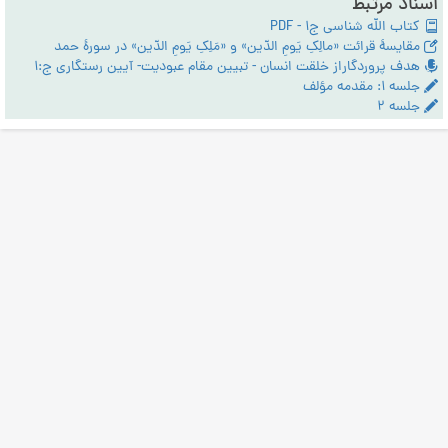
اسناد مرتبط
کتاب الله شناسی ج1 - PDF
مقایسۀ قرائت «مالِکِ یَومِ الدّین» و «مَلِکِ یَومِ الدّین» در سورۀ حمد
هدف پروردگاراز خلقت انسان - تبیین مقام عبودیت- آیین رستگاری ج:1
جلسه ۱: مقدمه مؤلف
جلسه ۲