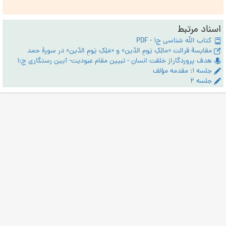
اسناد مرتبط
کتاب الله شناسی ج1 - PDF
مقایسۀ قرائت «مالِکِ یَومِ الدّین» و «مَلِکِ یَومِ الدّین» در سورۀ حمد
هدف پروردگاراز خلقت انسان - تبیین مقام عبودیت- آیین رستگاری ج:1
جلسه ۱: مقدمه مؤلف
جلسه ۲