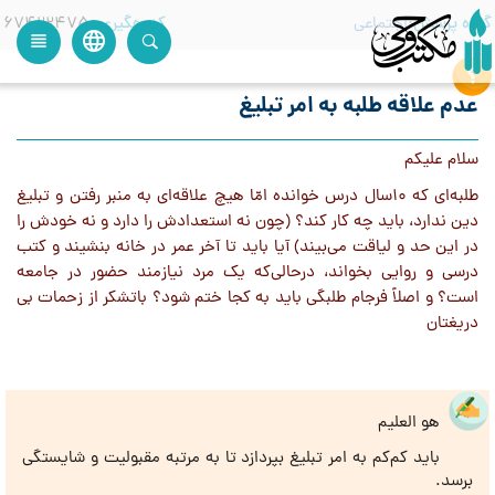
گروه پرسش
اجتماعی
کدرهگیری
67422475
language
view_headline
close
search
عدم علاقه طلبه به امر تبلیغ
سلام علیکم
طلبه‌ای که ١٠سال درس خوانده امّا هيچ علاقه‌اى به منبر رفتن و تبليغ
دين ندارد، باید چه کار کند؟ (چون نه استعدادش را دارد و نه خودش را
در این حد و لیاقت مى‌بیند) آیا باید تا آخر عمر در خانه بنشیند و کتب
درسی و روايی بخواند، درحالی‌كه يک مرد نيازمند حضور در جامعه
است؟ و اصلاً فرجام طلبگى بايد به كجا ختم شود؟ باتشكر از زحمات بى
دريغتان
هو العلیم
باید کم‌کم به امر تبلیغ بپردازد تا به مرتبه مقبولیت و شایستگی
برسد.