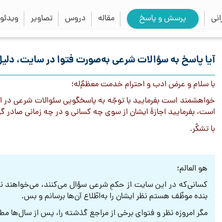
close
search
نی
پرسش و پاسخ
مقاله
دروس
تصاویر
ویدئو
آیا پاسخ به سؤالات شرعی به‌صورت فتوا در سایت، دلی
با سلام و عرض ادب و احترام خدمت معظمٌ‌له؛
خواهشمند است بفرمایید با توجّه به پاسخگويى سئوالات شرعی در ای
است، بفرماييد اجازۀ ایشان از سوی چه کسانی و در چه زمانی صادر 
با تشکّر.
هو العالم؛
کسانی‌که در این سایت از حکمِ شرعی سؤال می‌‌کنند، می‌خواهند نظر و
بنده موظّف هستم نظر ایشان را به‌اطّلاع آن‌ها برسانم و بس.
مگر امروزه نظر و فتوای برخی از مراجع گذشته را، پس از سال‌ها مطر