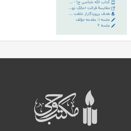
کتاب الله شناسی ج1 - PDF
مقایسۀ قرائت «مالِکِ یَومِ الدّین» و «مَلِکِ یَومِ الدّین» در سورۀ حمد
هدف پروردگاراز خلقت انسان - تبیین مقام عبودیت- آیین رستگاری ج:1
جلسه ۱: مقدمه مؤلف
جلسه ۲
ه
ب