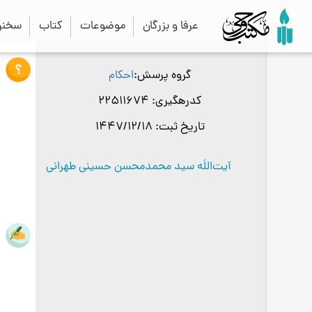
عرفا و بزرگان
موضوعات
کتاب
سخنرا
گروه پرسش
احکام
کدرهگیری
22511674
تاریخ ثبت
1447/12/18
آیت‌اللَه سید محمدمحسن حسینی طهرانی