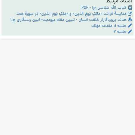
اسناد مرتبط
کتاب الله شناسی ج1 - PDF
مقایسۀ قرائت «مالِکِ یَومِ الدّین» و «مَلِکِ یَومِ الدّین» در سورۀ حمد
هدف پروردگاراز خلقت انسان - تبیین مقام عبودیت- آیین رستگاری ج:1
جلسه ۱: مقدمه مؤلف
جلسه ۲