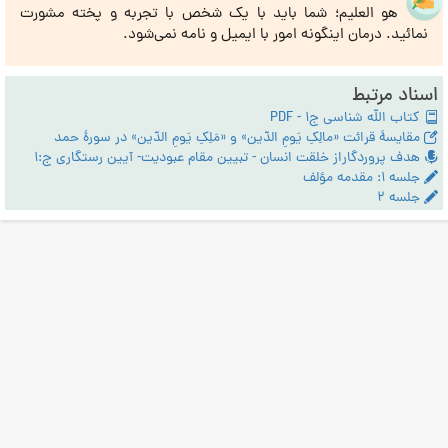
هو العلیم؛ شما باید با یک شخص با تجربه و پخته مشورت
نمائید. درمان اینگونه امور با ایمیل و نامه نمی‌شود.
اسناد مرتبط
کتاب الله شناسی ج1 - PDF
مقایسۀ قرائت «مالِکِ یَومِ الدّین» و «مَلِکِ یَومِ الدّین» در سورۀ حمد
هدف پروردگاراز خلقت انسان - تبیین مقام عبودیت- آیین رستگاری ج:1
جلسه ۱: مقدمه مؤلف
جلسه ۲