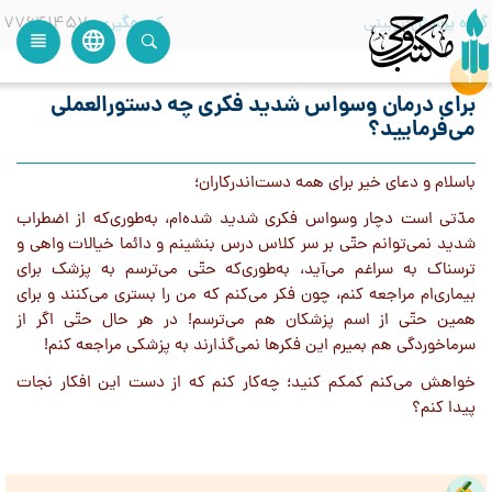
گروه پرسش
تربیتی
کدرهگیری
77641457
language
view_headline
close
search
برای درمان وسواس شدید فکری چه دستورالعملی
می‌فرمایید؟
باسلام و دعای خیر برای همه دست‌اندرکاران؛
مدّتی است دچار وسواس فکری شدید شده‌ام، به‌طوری‌که از اضطراب
شديد نمى‌توانم حتّى بر سر کلاس درس بنشینم و دائما خیالات واهی و
ترسناک به سراغم می‌آيد، به‌طورى‌كه حتّى می‌ترسم به پزشک برای
بیماری‌ام مراجعه کنم، چون فکر می‌کنم که من را بستری می‌کنند و برای
همين حتّى از اسم پزشكان هم می‌ترسم! در هر حال حتّی اگر از
سرماخوردگی هم بمیرم این فکرها نمی‌گذارند به پزشکی مراجعه کنم!
خواهش می‌کنم کمکم کنید؛ چه‌کار کنم که از دست اين افكار نجات
پيدا كنم؟