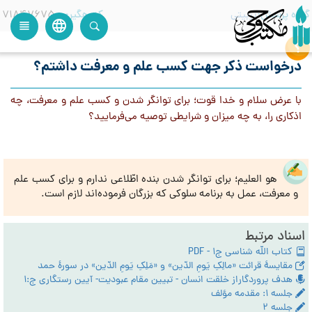
گروه پرسش
تربیتی
کدرهگیری
71847675
language
view_headline
close
search
درخواست ذکر جهت کسب علم و معرفت داشتم؟
با عرض سلام و خدا قوت؛ برای توانگر شدن و کسب علم و معرفت، چه
اذکاری را، به چه میزان و شرایطی توصیه می‌فرمایید؟
هو العلیم؛ برای توانگر شدن بنده اطّلاعی ندارم و برای کسب علم
و معرفت، عمل به برنامه سلوکی که بزرگان فرموده‌اند لازم است.
اسناد مرتبط
کتاب الله شناسی ج1 - PDF
مقایسۀ قرائت «مالِکِ یَومِ الدّین» و «مَلِکِ یَومِ الدّین» در سورۀ حمد
هدف پروردگاراز خلقت انسان - تبیین مقام عبودیت- آیین رستگاری ج:1
جلسه ۱: مقدمه مؤلف
جلسه ۲