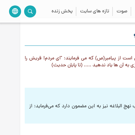
صوت
تازه های سایت
پخش زنده
language
ر جلد یازدهم امام شناسی در صفحه ی ٢٩۵ حدیثی است از پیامبر(ص) که می فرمایند: "ای مردم! قریش را
ی به آن ها یاد ندهید ..... (تا پایان حدیث)
هج البلاغه نیز به این مضمون دارد که می‌فرماید:‌ از