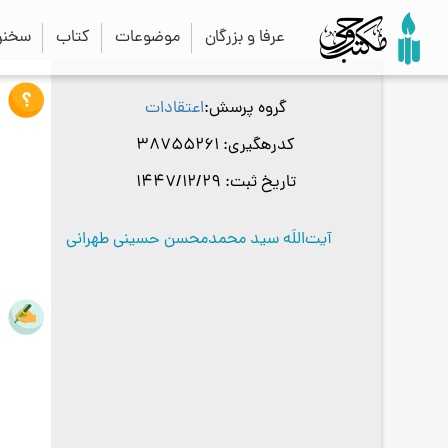
عرفا و بزرگان
موضوعات
کتاب
سخنرا
گروه پرسش
اعتقادات
کدرهگیری
38755261
تاریخ ثبت
1447/12/29
آیت‌اللَه سید محمدمحسن حسینی طهرانی