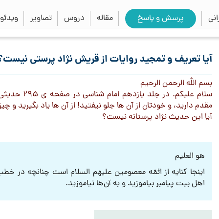
close
search
نی
پرسش و پاسخ
مقاله
دروس
تصاویر
ویدئو
آیا تعریف و تمجید روایات از قریش نژاد پرستی نیست؟
بسم الله الرحمن الرحيم
سلام عليكم. د
مقدم دارید، و خودتان از آن ها جلو نیفتید! از آن ها یاد بگیرید و چیز
آیا این حدیث نژاد پرستانه نيست؟
هو العلیم
اینجا کنایه از ائمّه معصومین علیهم السلام است چنانچه در خطب ن
اهل بیت پیامبر بیاموزید و به آن‌ها نیاموزید.