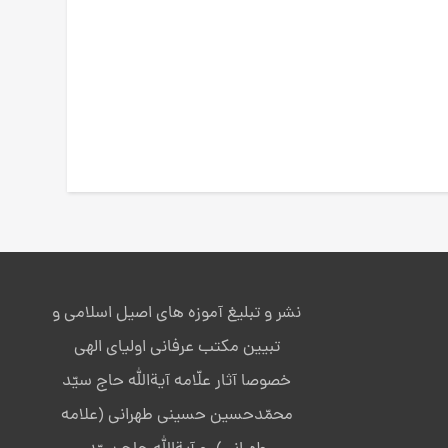
نشر و تبلیغ آموزه های اصیل اسلامی و
تبیین مکتب عرفانی اولیای الهی
خصوصا آثار علّامه آیةالله حاج سیّد
محمّدحسین حسینی طهرانی (علامه