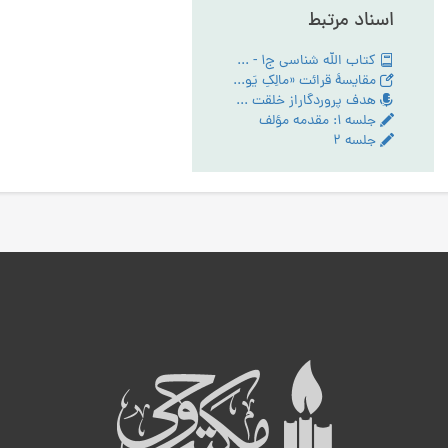
اسناد مرتبط
کتاب الله شناسی ج1 - PDF
مقایسۀ قرائت «مالِکِ یَومِ الدّین» و «مَلِکِ یَومِ الدّین» در سورۀ حمد
هدف پروردگاراز خلقت انسان - تبیین مقام عبودیت- آیین رستگاری ج:1
جلسه ۱: مقدمه مؤلف
جلسه ۲
ه
ب