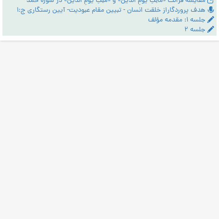
مقایسۀ قرائت «مالِکِ یَومِ الدّین» و «مَلِکِ یَومِ الدّین» در سورۀ حمد
هدف پروردگاراز خلقت انسان - تبیین مقام عبودیت- آیین رستگاری ج:1
جلسه ۱: مقدمه مؤلف
جلسه ۲