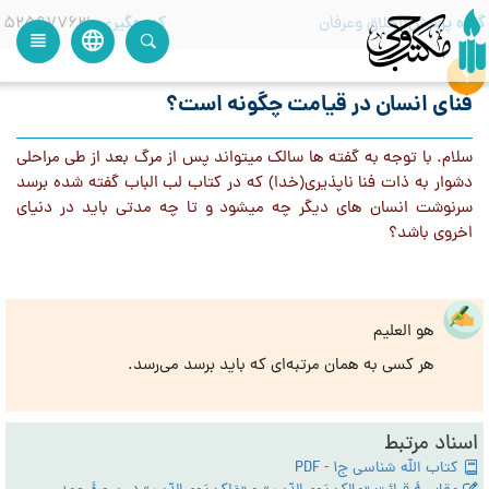
گروه پرسش
اخلاق وعرفان
کدرهگیری
52597763
language
view_headline
close
search
فنای انسان در قیامت چگونه است؟
سلام. با توجه به گفته ها سالک میتواند پس از مرگ بعد از طی مراحلی
دشوار به ذات فنا ناپذیری(خدا) که در کتاب لب الباب گفته شده برسد
سرنوشت انسان های دیگر چه میشود و تا چه مدتی باید در دنیای
اخروی باشد؟
هو العلیم
هر کسی به همان مرتبه‌ای که باید برسد می‌رسد.
اسناد مرتبط
کتاب الله شناسی ج1 - PDF