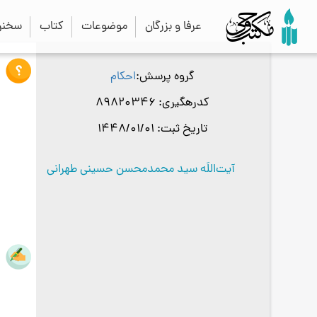
عرفا و بزرگان
موضوعات
کتاب
سخنرا
گروه پرسش
احکام
کدرهگیری
89820346
تاریخ ثبت
1448/01/01
آیت‌اللَه سید محمدمحسن حسینی طهرانی