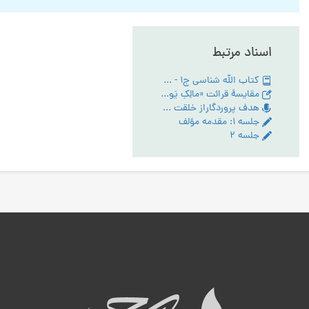
اسناد مرتبط
کتاب الله شناسی ج1 - PDF
مقایسۀ قرائت «مالِکِ یَومِ الدّین» و «مَلِکِ یَومِ الدّین» در سورۀ حمد
هدف پروردگاراز خلقت انسان - تبیین مقام عبودیت- آیین رستگاری ج:1
جلسه ۱: مقدمه مؤلف
جلسه ۲
ه