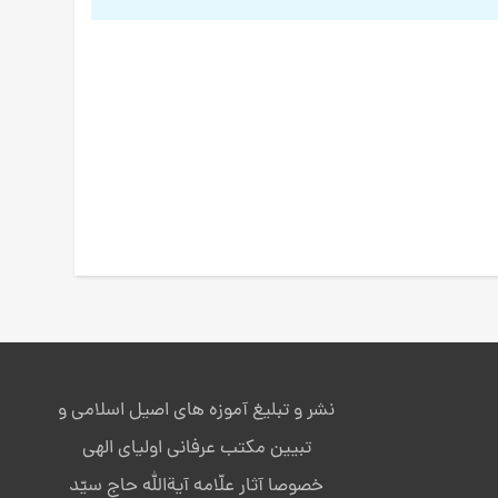
نشر و تبلیغ آموزه های اصیل اسلامی و
تبیین مکتب عرفانی اولیای الهی
خصوصا آثار علّامه آیةالله حاج سیّد