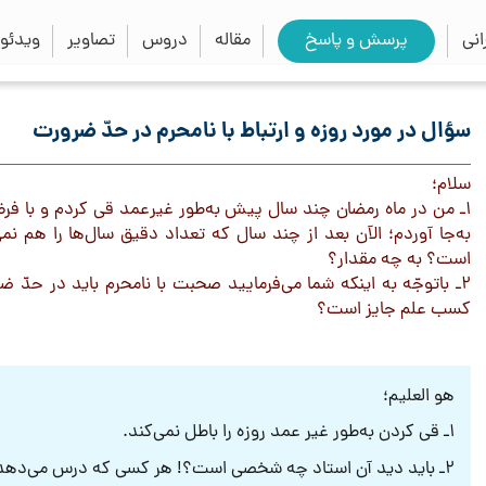
close
search
نی
پرسش و پاسخ
مقاله
دروس
تصاویر
ویدئو
سؤال در مورد روزه و ارتباط با نامحرم در حدّ ضرورت
سلام؛
١ـ من در ماه رمضان چند سال پیش به‌طور غیرعمد قی کردم و با فرض ا
به‌جا آوردم؛ الآن بعد از چند سال كه تعداد دقيق سال‌ها را هم نمی‌
است؟ به چه مقدار؟
٢ـ باتوجّه به اینکه شما می‌فرمایید صحبت با نامحرم باید در حدّ
كسب علم جايز است؟
هو العلیم؛
١ـ قی کردن به‌طور غیر عمد روزه را باطل نمی‌کند.
٢ـ باید دید آن استاد چه شخصی است؟! هر کسی که درس می‌دهد معلوم نیست صحبت با او مجاز باشد.