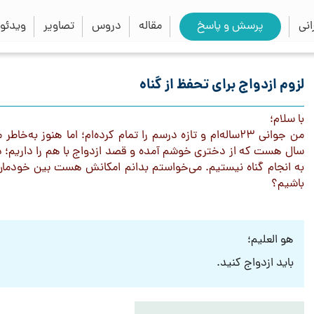
close
search
نی
پرسش و پاسخ
مقاله
دروس
تصاویر
ویدئو
لزوم ازدواج برای تحفظ از گناه
با سلام؛
من جوانی ٢٣ساله‌ام و تازه درسم را تمام كرده‌ام؛ اما هنوز 
سال هست که از دختری خوشم آمده و قصد ازدواج با هم را داریم؛ در 
به انجام گناه نيستیم. می‌خواستم بدانم امكانش هست بين خودمان 
باشیم؟
هو العلیم؛
باید ازدواج کنید.