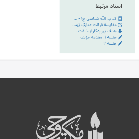
اسناد مرتبط
کتاب الله شناسی ج1 - PDF
مقایسۀ قرائت «مالِکِ یَومِ الدّین» و «مَلِکِ یَومِ الدّین» در سورۀ حمد
هدف پروردگاراز خلقت انسان - تبیین مقام عبودیت- آیین رستگاری ج:1
جلسه ۱: مقدمه مؤلف
جلسه ۲
ه
ب