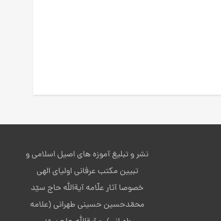
نشر و تبلیغ آموزه های اصیل اسلامی و
تبیین مکتب عرفانی اولیای الهی
خصوصا آثار علّامه آیةالله حاج سیّد
محمّدحسین حسینی طهرانی (علامه