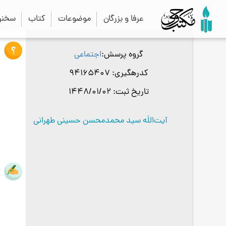
عرفا و بزرگان
موضوعات
کتاب
سخنرا
گروه پرسش
اجتماعی
کدرهگیری
94165407
تاریخ ثبت
1448/01/02
آیت‌اللَه سید محمدمحسن حسینی طهرانی