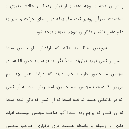
پیش رو تنبّه و توجّه دهد، و از بیان اوصاف و حالات دنیوی و
شخصیّت متوفّی پرهیز کند، مگر اینکه در راستای حرکت و سیر به
عالم عقبیٰ باشد و تذکر آن موجب تنبّه و توجّه شود.
هم‌چنین وعّاظ باید بدانند که طرفشان امام حسین است!
اسمی از کسی نباید بیاورند. مثلاً بگویند: «بله، بله، فلان آقا هم در
مجلس ما حضور دارند.» خب دارند که دارند! یعنی چه اسم
می‌آورید؟! صاحب مجلس امام حسین، امام زمان است نه آن کسی
که در خانه‌اش جلسه انداخته است! نه آن کسی که بانی شده است!
نه آن کسی که پرچم زده است! آنها صاحب مجلس نیستند، افراد،
عادی و وسیله و واسطه هستند برای برقراری. صاحب مجلس