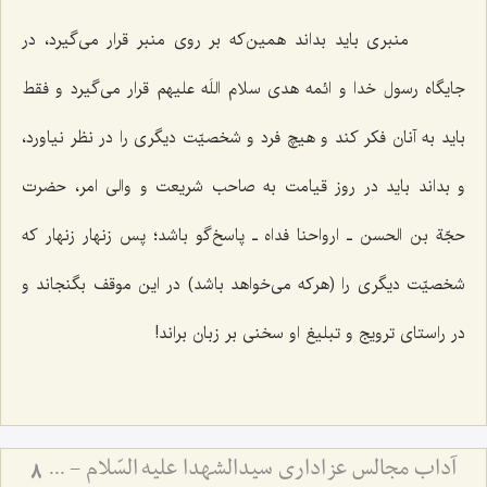
منبری باید بداند همین‌که بر روی منبر قرار می‌گیرد، در
جایگاه رسول خدا و ائمه هدی سلام اللَه علیهم قرار می‌گیرد و فقط
باید به آنان فکر کند و هیچ فرد و شخصیّت دیگری را در نظر نیاورد،
و بداند باید در روز قیامت به صاحب شریعت و والی امر، حضرت
حجّة بن الحسن ـ ارواحنا فداه ـ پاسخ‌گو باشد؛ پس زنهار زنهار که
شخصیّت دیگری را (هرکه می‌خواهد باشد) در این موقف بگنجاند و
در راستای ترویج و تبلیغ او سخنی بر زبان براند!
آداب مجالس عزاداری سیدالشهدا علیه السّلام - و دستورات بزرگان راجع به ماه‌های محرم و صفر
8