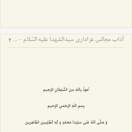
آداب مجالس عزاداری سیدالشهدا علیه السّلام - و دستورات بزرگان راجع به ماه‌های محرم و صفر
2
أعوذُ بِاللَهِ مِنَ الشَّیْطانِ الرَّجیم‌
بِسْمِ اللَهِ الرَّحْمَنِ الرَّحیم‌
وَ صَلَّی اللَهُ عَلَی سَیِّدِنا مُحَمَّدٍ وَ آلِهِ الطَّیِّبینَ الطّاهِرینَ‌