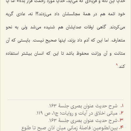
خدایا این ناله و فریادی که می‌آید، خدایا مورد رحمت قرار بده!» اما آیا
خود ائمه هم در همۀ مجالسشان داد می‌زدند؟! نه، عادی گریه
می‌کردند. گاهی اوقات صدایشان هم شنیده می‌شد ولی به نحو
متعارف. اما این که آدم داد بزند، اینها صحیح نیست. بایستی که آن
متانت و آن وزانت محفوظ باشد تا این که انسان بیشتر استفاده
کند.
9
شرح حدیث عنوان بصری جلسۀ ١٦٣.
مبانی اخلاق در آیات و روایات؛ ج۱، ص ١١٩.
شرح حدیث عنوان بصری جلسۀ ١٦٣.
بین‌الطلوعین: فاصلۀ زمانی میان اذان صبح تا طلوع