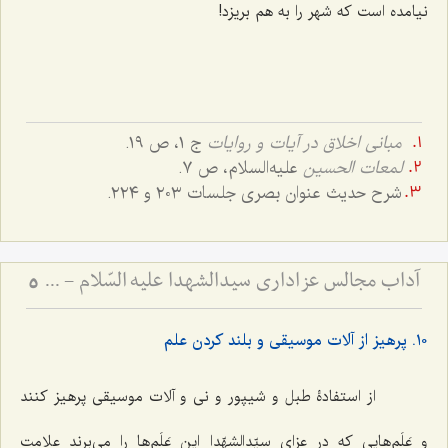
نیامده است که شهر را به هم بریزد!
مبانی اخلاق در آیات و روایات
ج ١، ص ١٩.
لمعات الحسین
علیه‌السلام، ص ٧.
شرح حدیث عنوان بصری جلسات ٢٠٣ و ٢٢٤.
آداب مجالس عزاداری سیدالشهدا علیه السّلام - و دستورات بزرگان راجع به ماه‌های محرم و صفر
5
١٠. پرهیز از آلات موسیقی و بلند کردن علم
از استفادۀ طبل و شیپور و نی و آلات موسیقی پرهیز کنند
و عَلَم‌هایی که در عزای سیّدالشهّدا این عَلَم‌ها را می‌برند علامت