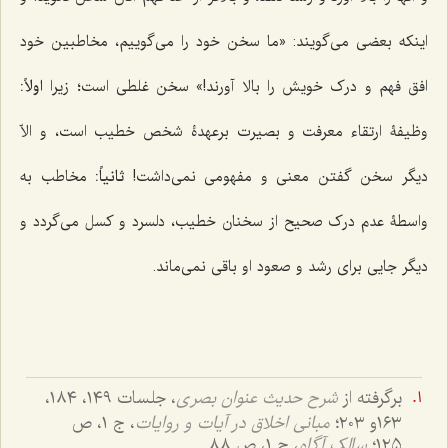
اینکه بعضی می‌گویند: «ما سخن خود را می‌گوییم، مخاطبین خود
افق فهم و درک خویش را بالا آورند!» سخن غلطی است؛ زیرا
اولاً:
وظیفۀ ارتقاء معرفت و بصیرت برعهدۀ شخص خطیب است، و الاّ
دیگر سخن گفتن معنی و مفهومی نمی‌داشت!
ثانیاً:
مخاطب به
واسطۀ عدم درک صحیح از سخنان خطیب، دلسرد و کسل می‌گردد و
دیگر جایی برای رشد و صعود او باقی نمی‌ماند.
برگرفته از
شرح حدیث عنوان بصری
، جلسات ١٤٩، ١٨٤،
١٦٣و ٢٠٣؛
مبانی اخلاق در آیات و روایات
، ج ١، ص
١٢٥؛
سالک آگاه
، ج ١، ص ٨٨.