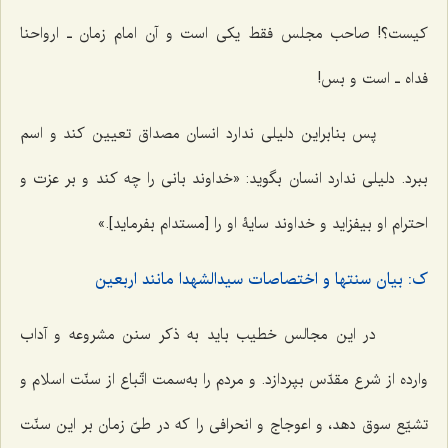
کیست؟! صاحب مجلس فقط یکی است و آن امام زمان ـ ارواحنا
فداه ـ است و بس!
پس بنابراین دلیلی ندارد انسان مصداق تعیین کند و اسم
ببرد. دلیلی ندارد انسان بگوید: «خداوند بانی را چه کند و بر عزت و
احترام او بیفزاید و خداوند سایۀ او را [مستدام بفرماید].»
ک: بیان سنتها و اختصاصات سیدالشهدا مانند اربعین
در این مجالس خطیب باید به ذکر سنن مشروعه و آداب
وارده از شرع مقدّس بپردازد. و مردم را به‌سمت اتّباع از سنّت اسلام و
تشیّع سوق دهد، و اعوجاج و انحرافی را که در طیّ زمان بر این سنّت