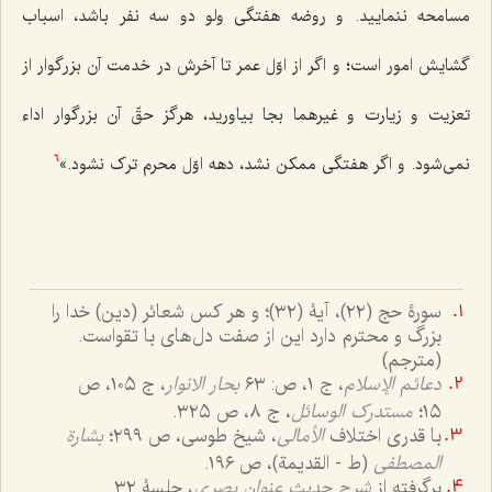
مسامحه ننمایید. و روضه هفتگی ولو دو سه نفر باشد، اسباب
گشایش امور است؛ و اگر از اوّل عمر تا آخرش در خدمت آن بزرگوار از
تعزیت و زیارت و غیرهما بجا بیاورید، هرگز حقّ آن بزرگوار اداء
نمی‌شود. و اگر هفتگی ممکن نشد، دهه اوّل محرم ترک نشود.»
6
سورۀ حج (٢٢)، آیۀ (٣٢)؛ و هر کس شعائر (دین) خدا را
بزرگ و محترم دارد این از صفت دل‌های با تقواست.
(مترجم)
دعائم الإسلام
، ج ١، ص: ٦٣
بحار الانوار
، ج ١٠٥، ص
١٥؛
مستدرک الوسائل
، ج ٨، ص ٣٢٥.
با قدری اختلاف
الأمالی
، شیخ طوسی، ص ٢٩٩؛
بشارة
المصطفی
(ط - القدیمة)، ص ١٩٦.
برگرفته از
شرح حدیث عنوان بصری
، جلسۀ ٣٢.