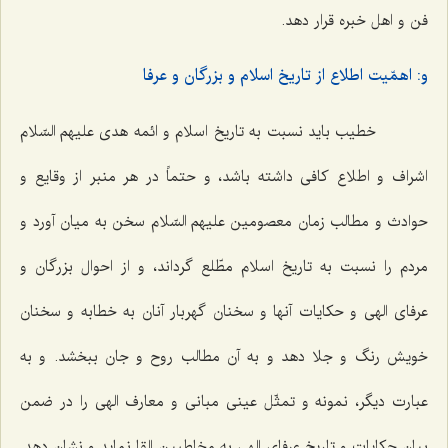
فن و اهل خبره قرار دهد.
و: اهمّیت اطلاع از تاریخ اسلام و بزرگان و عرفا
خطیب باید نسبت به تاریخ اسلام و ائمه هدی علیهم السّلام
اشراف و اطلاع کافی داشته باشد، و حتماً در هر منبر از وقایع و
حوادث و مطالب زمان معصومین علیهم السّلام سخن به میان آورد و
مردم را نسبت به تاریخ اسلام مطّلع گرداند، و از احوال بزرگان و
عرفای الهی و حکایات آنها و سخنان گهربار آنان به خطابه و سخنان
خویش رنگ و جلا دهد و به آن مطالب روح و جان ببخشد. و به
عبارت دیگر، نمونه و تمثّل عینی مبانی و معارف الهی را در ضمن
بیان حکایات و تاریخ عرفای الهی به مخاطبین القا نماید و نشان دهد.