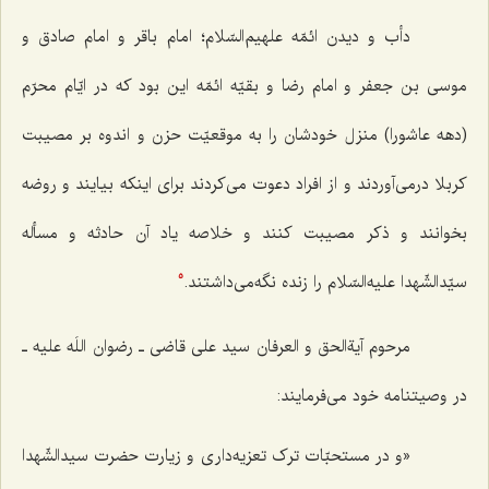
دأب و دیدن ائمّه علهیم‌السّلام؛ امام باقر و امام صادق و
موسی بن جعفر و امام رضا و بقیّه ائمّه این بود که در ایّام محرّم
(دهه عاشورا) منزل خودشان را به موقعیّت حزن و اندوه بر مصیبت
کربلا درمی‌آوردند و از افراد دعوت می‌کردند برای اینکه بیایند و روضه
بخوانند و ذکر مصیبت کنند و خلاصه یاد آن حادثه و مسأله
سیّدالشّهدا علیه‌السّلام را زنده نگه‌می‌داشتند.
5
مرحوم آیةالحق و العرفان سید علی قاضی ـ رضوان اللَه علیه ـ
در وصیتنامه خود می‌فرمایند:
«و در مستحبّات ترک تعزیه‌داری و زیارت حضرت سیدالشّهدا