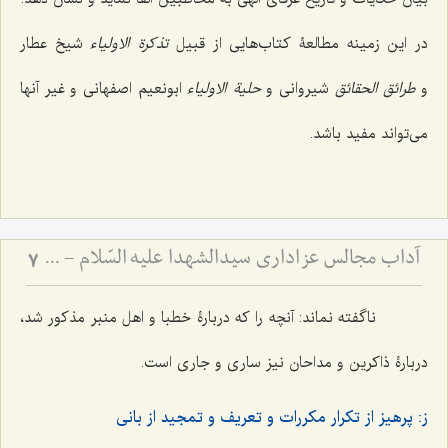
در این زمینه مطالعۀ کتاب‌هایی از قبیل
تذکرة الاولیاء
شیخ عطار
و
طرائق الحقائق
شیروانی و
حلیة الاولیاء
ابونعیم اصفهانی و غیر آنها
می‌تواند مفید باشد.
آداب مجالس عزاداری سیدالشهدا علیه السّلام - و دستورات بزرگان راجع به ماه‌های محرم و صفر
7
ناگفته نماند: آنچه را که دربارۀ خطبا و اهل منبر مذکور شد،
دربارۀ ذاکرین و مداحان نیز ساری و جاری است.
ز: پرهیز از تکرار مکررات و تعریف و تمجید از بانی