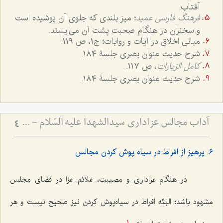
آفتاب.
فرهنگ فارسی عمید
؛ میز بلندی که جلوی آن پوشیده است
و سخنران در هنگام صحبت پشت آن می‌ایستد.
مبانی اخلاق در آیات و روایات؛ ج۱، ص ١١٩.
شرح حدیث عنوان بصری جلسۀ ١٨٤.
کامل الزیارات
، ص ١١٧.
شرح حدیث عنوان بصری جلسۀ ١٨٤.
آداب مجالس عزاداری سیدالشهدا علیه السّلام - و دستورات بزرگان راجع به ماه‌های محرم و صفر
4
٦. پرهیز از افراط در سیاه پوش کردن مجالس
در هنگام عزاداری و مصیبت، علائم عزا در فضای مجلس
مشهود باشد؛ البتّه افراط در سیاه‌پوش کردن نیز صحیح نیست و هر
1