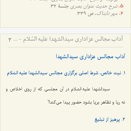
شرح حدیث عنوان بصری
جلسۀ ٣٢.
مهر تابناک
، ص ٣٣٩.
آداب مجالس عزاداری سیدالشهدا علیه السّلام - و دستورات بزرگان راجع به ماه‌های محرم و صفر
3
آداب مجالس عزاداری سیدالشهدا
١. نیت خالص، شرط اصلی برگزاری مجالس سیدالشهدا علیه السّلام
سیدالشهدا علیه السّلام در آن مجلسی که از روی اخلاص و
نه ریا و تظاهر برپا بشود حضور پیدا می‌کند!
1
٢. پرهیز از تبلیغ