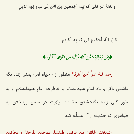
وَ لَعْنَةُ اللَهِ عَلَی أعْدائِهِمْ أجْمَعینَ مِنَ الآنَ إلَی قِیامِ یَوْمِ الدّینِ‌
قالَ اللَهُ الْحَکیمُ فی کِتابِهِ الْکَریم:
﴿وَمَن يُعَظِّمۡ شَعٰٓئِرَ ٱللَهِ فَإِنَّهَا مِن تَقۡوَى ٱلۡقُلُوبِ﴾
1
منظور از «احیاء امر» یعنی زنده نگه
رَحِمَ اللَهُ امْرَأً أَحْیَا أَمْرَنَا
2
داشتن ذکر و یاد امام علیه‌السّلام و خاطرات امام علیه‌السّلام و به
طور کلی زنده نگه‌داشتن حقیقت ولایت در ضمن پرداختن به
ظواهری که حکایت از آن مسأله کند
«شیعَتُنا خُلِقوا مِن فاضِل طینَتِنا، یفرحونَ لِفَرَحِنا وَ یحزَنونَ