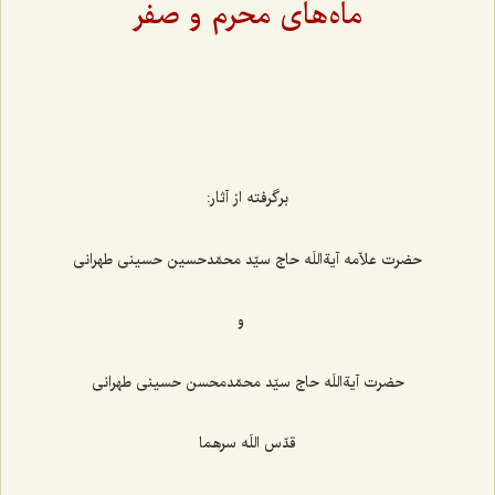
ماه‌های محرم و صفر
برگرفته از آثار:
حضرت علاّمه آیةاللَه حاج سیّد محمّدحسین حسینی طهرانی
و
حضرت آیةاللَه حاج سیّد محمّدمحسن حسینی طهرانی
قدّس اللَه سرهما