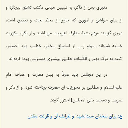
منبری پس از ذاکر، به تبیین مبانی مکتب تشیّع بپردازد و
از بیان حواشی و اموری که خارج از محطّ بحث و تبیین است،
دوری گزیند؛ مردم تشنۀ معارف اهل‌بیت می‌باشند و از تکرار مکرّرات
خسته شده‌اند. مردم پس از استماع سخنان خطیب باید احساس
کنند به درک بهتر و انکشاف حقایق بیشتری دسترسی پیدا کرده‌اند.
در این مجالس باید صرفاً به بیان معارف و اهداف امام
علیه السّلام و مطالبی بر محوریّت آن حضرت پرداخته شود، و از ذکر و
تعریف و تمجید بانی [مجلس] احتراز گردد.
ح: بیان سخنان سیدالشهدا و ظرائف آن و قرائت مقتل