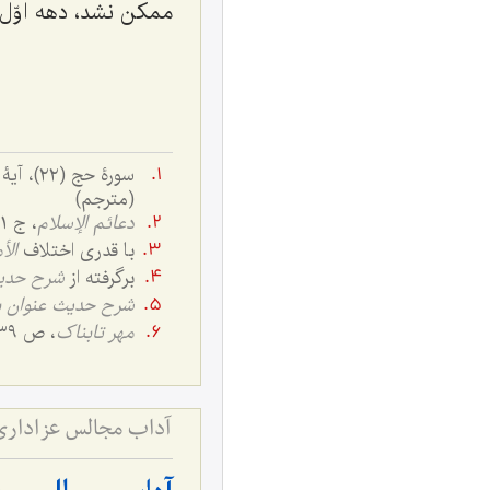
ممکن نشد، دهه اوّل
(مترجم)
دعائم الإسلام
، ج ١، ص: ٦٣
با قدری اختلاف
الأ
برگرفته از
شرح حدی
شرح حدیث عنوان 
مهر تابناک
، ص ٣٣٩.
آداب مجالس عزاداری 