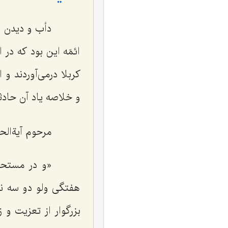
دأب و دیدن ائمّ
ائمّه این بود که در
کربلا درمی‌آوردند و
و خلاصه یاد آن حادثه 
مرحوم آیةالحق و
«و در مستحبّا
هفتگی ولو دو سه نف
بزرگوار از تعزیت و 