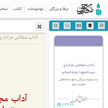
عرفا و بزرگان
موضوعات
کتاب
سخنرا
آداب مجالس عزاداری 
آداب مجالس عزاداری
سیدالشهدا علیه السّلام
و دستورات بزرگان راجع به ماه‌های
محرم و صفر
آداب مجا
23486