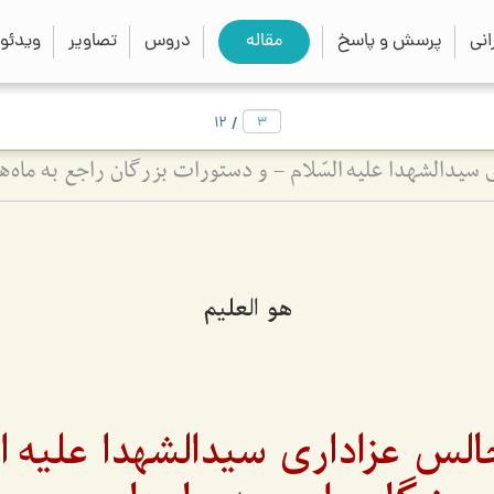
close
search
نی
پرسش و پاسخ
مقاله
دروس
تصاویر
ویدئو
/
12
سیدالشهدا علیه السّلام - و دستورات بزرگان راجع به ماه‌
هو العلیم
لس عزاداری سیدالشهدا علیه ال