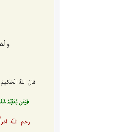
وَ لَع
قالَ اللَهُ الْحَکیمُ
﴿وَمَن يُعَظِّمۡ شَعٰٓئِرَ
رَحِمَ اللَهُ امْرَأً أ