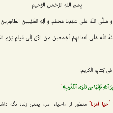
بِسْمِ اللَهِ الرَّحْمَنِ الرَّحیم‌
وَ صَلَّی اللَهُ عَلَی سَیِّدِنا مُحَمَّدٍ وَ آلِهِ الطَّیِّبینَ الطّاهِرینَ‌
ْنَةُ اللَهِ عَلَی أعْدائِهِمْ أجْمَعینَ مِنَ الآنَ إلَی قِیامِ یَوْمِ الد
 فی کِتابِهِ الْکَریم:
 ٱللَهِ فَإِنَّهَا مِن تَقۡوَى ٱلۡقُلُوبِ﴾
1
منظور از «احیاء امر» یعنی زنده نگه داشت
َحْیَا أَمْرَنَا
2