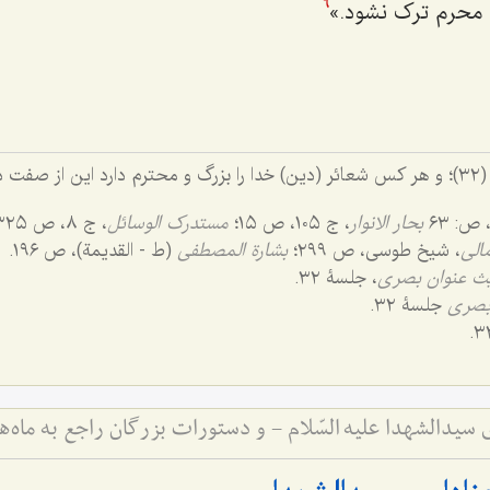
 محرم ترک نشود.»
6
سورۀ حج (٢٢)، آیۀ (٣٢)؛ و هر کس شعائر (دین) خدا را بزرگ و محترم دارد این از 
بحار الانوار
، ج ١٠٥، ص ١٥؛
مستدرک الوسائل
، ج ٨، ص ٣٢٥.
مالی
، شیخ طوسی، ص ٢٩٩؛
بشارة المصطفی
(ط - القدیمة)، ص ١٩٦.
ث عنوان بصری
، جلسۀ ٣٢.
بصری
جلسۀ ٣٢.
سیدالشهدا علیه السّلام - و دستورات بزرگان راجع به ماه‌