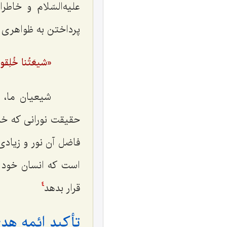
علیه‌السّلام و خاط
پرداختن به ظواهری 
«شیعَتُنا خُلِقوا م
شیعیان ما، این
حقیقت نورانی که خداو
فاضل آن نور و زیادی
است که انسان خود را
قرار بدهد
4
تأکید ائمه هدی