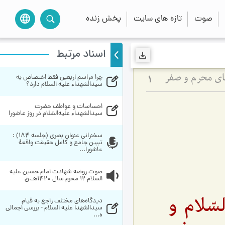
صوت
تازه های سایت
پخش زنده
language
اسناد مرتبط
چرا مراسم اربعین فقط اختصاص به 
های محرم و صفر
1
سیدالشهداء علیه السلام دارد؟
احساسات‌ و عواطف‌ حضرت‌ 
سيدالشهداء عليه‌السّلام در روز عاشورا
سخنراني عنوان بصري (جلسه 184) : 
تببین جامع و کامل حقیقت واقعۀ 
عاشورا...
صوت روضه شهادت امام حسین علیه 
السلام 12 محرم سال 1420هـ.ق
سّلام و
دیدگاه‌های مختلف راجع به قیام 
سیدالشهدا علیه السلام - بررسی اجمالی 
ه...