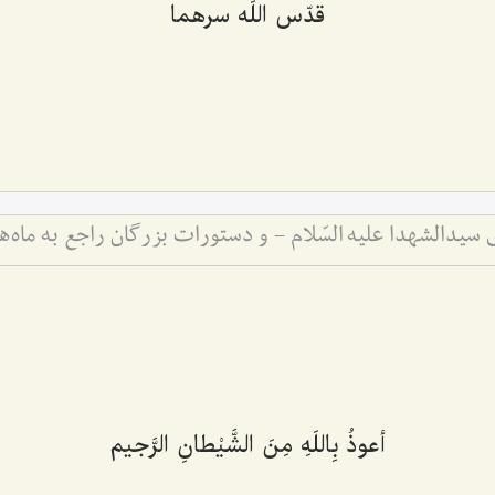
قدّس اللَه سرهما
سیدالشهدا علیه السّلام - و دستورات بزرگان راجع به ماه‌
أعوذُ بِاللَهِ مِنَ الشَّیْطانِ الرَّجیم‌