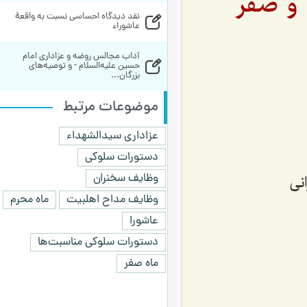
 و صفر
نقد دیدگاه احساسی نسبت به واقعۀ 
عاشوراء
آداب مجالس روضه و عزاداری امام 
حسین علیه‌السلام - و توصیه‌های 
بزرگان...
موضوعات مرتبط
عزاداری سیدالشهداء
دستورات سلوکی
وظایف سخنران
نی
وظایف مداح اهلبیت
ماه محرم
عاشورا
دستورات سلوکی مناسبت‌ها
ماه صفر