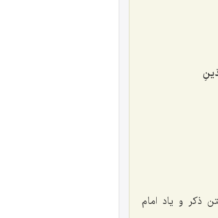
ّینِ‌
ن ذکر و یاد امام