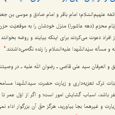
ه علهیم‌السّلام؛ امام باقر و امام صادق و موسی بن جعفر 
 ایّام محرّم (دهه عاشورا) منزل خودشان را به موقعیّت حز
 از افراد دعوت می‌کردند برای اینکه بیایند و روضه بخوانن
و مسأله سیّدالشّهدا علیه‌السّلام را زنده نگه‌می‌داشتند.
5
 العرفان سید علی قاضی ـ رضوان اللَه علیه ـ در وصیتنام
ت ترک تعزیه‌داری و زیارت حضرت سیدالشّهدا مسامحه
ر باشد، اسباب گشایش امور است؛ و اگر از اوّل عمر ت
زیارت و غیرهما بجا بیاورید، هرگز حقّ آن بزرگوار اداء نم