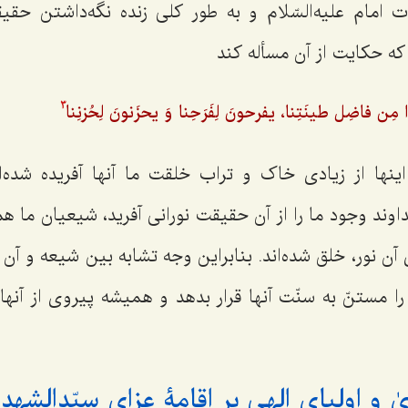
رات امام علیه‌السّلام و به طور کلی زنده نگه‌داشتن ح
که حکایت از آن مسأله کند
ِن فاضِل طینَتِنا، یفرحونَ لِفَرَحِنا وَ یحزَنونَ لِحُزنِنا
3
ها از زیادی خاک و تراب خلقت ما آنها آفریده شده‌ا
ند وجود ما را از آن حقیقت نورانی آفرید، شیعیان ما هم ا
 آن نور، خلق شده‌اند. بنابراین وجه تشابه بین شیعه و آن 
 مستنّ به سنّت آنها قرار بدهد و همیشه پیروی از آنها 
ٰ و اولیای الهی بر اقامۀ عزای سیّدالشهدا