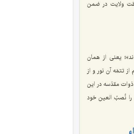
قیقت ولایت در ضمن
ند»؛ یعنی از همان
ز تتمّه آن نور و از
ذوات مقدّسه در این
را نُصبُ العین خود
ء