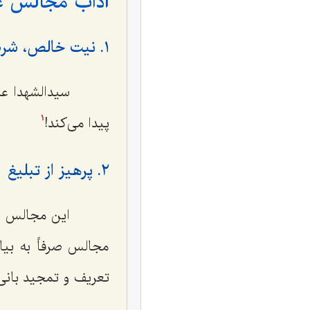
آداب مجالس عز
١. نیت خالص، شرط اصلی برگزاری مجالس سیدالشهدا علیه السّلام
سیدالشهدا علیه
پیدا می‌کند!
1
٢. پرهیز از تبلیغ
این مجالس باید
مجالس صرفاً به بیا
تعریف و تمجید بانی 