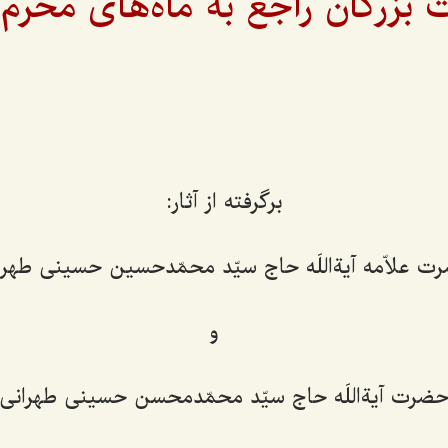
 بزرگان راجع به ماه‌های محرم
برگرفته از آثار:
ت علاّمه آیةاللَه حاج سیّد محمّدحسین حسینی طهرا
و
ضرت آیةاللَه حاج سیّد محمّدمحسن حسینی طهرانی