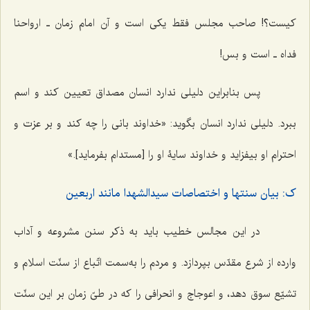
کیست؟! صاحب مجلس فقط یکی است و آن امام زمان ـ ارواحنا
فداه ـ است و بس!
پس بنابراین دلیلی ندارد انسان مصداق تعیین کند و اسم
ببرد. دلیلی ندارد انسان بگوید: «خداوند بانی را چه کند و بر عزت و
احترام او بیفزاید و خداوند سایۀ او را [مستدام بفرماید].»
ک: بیان سنتها و اختصاصات سیدالشهدا مانند اربعین
در این مجالس خطیب باید به ذکر سنن مشروعه و آداب
وارده از شرع مقدّس بپردازد. و مردم را به‌سمت اتّباع از سنّت اسلام و
تشیّع سوق دهد، و اعوجاج و انحرافی را که در طیّ زمان بر این سنّت