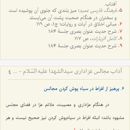
آفتاب.
فرهنگ فارسی عمید
؛ میز بلندی که جلوی آن پوشیده است
و سخنران در هنگام صحبت پشت آن می‌ایستد.
مبانی اخلاق در آیات و روایات؛ ج۱، ص ١١٩.
شرح حدیث عنوان بصری جلسۀ ١٨٤.
کامل الزیارات
، ص ١١٧.
شرح حدیث عنوان بصری جلسۀ ١٨٤.
آداب مجالس عزاداری سیدالشهدا علیه السّلام - و دستورات بزرگان راجع به ماه‌های محرم و صفر
4
٦. پرهیز از افراط در سیاه پوش کردن مجالس
در هنگام عزاداری و مصیبت، علائم عزا در فضای مجلس
مشهود باشد؛ البتّه افراط در سیاه‌پوش کردن نیز صحیح نیست و هر
1