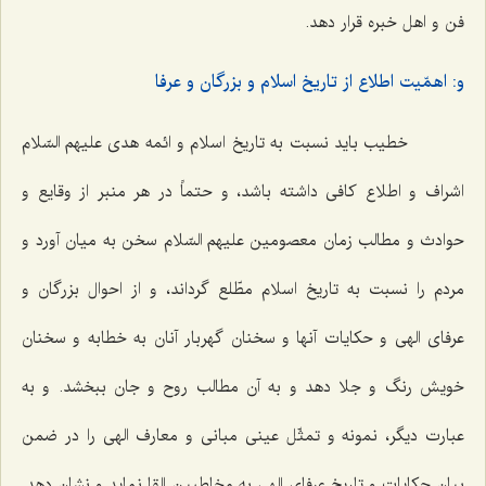
فن و اهل خبره قرار دهد.
و: اهمّیت اطلاع از تاریخ اسلام و بزرگان و عرفا
خطیب باید نسبت به تاریخ اسلام و ائمه هدی علیهم السّلام
اشراف و اطلاع کافی داشته باشد، و حتماً در هر منبر از وقایع و
حوادث و مطالب زمان معصومین علیهم السّلام سخن به میان آورد و
مردم را نسبت به تاریخ اسلام مطّلع گرداند، و از احوال بزرگان و
عرفای الهی و حکایات آنها و سخنان گهربار آنان به خطابه و سخنان
خویش رنگ و جلا دهد و به آن مطالب روح و جان ببخشد. و به
عبارت دیگر، نمونه و تمثّل عینی مبانی و معارف الهی را در ضمن
بیان حکایات و تاریخ عرفای الهی به مخاطبین القا نماید و نشان دهد.