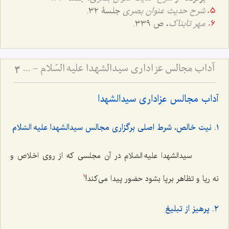
شرح حدیث عنوان بصری
جلسۀ ٣٢.
مهر تابناک
، ص ٣٣٩.
آداب مجالس عزاداری سیدالشهدا علیه السّلام - و دستورات بزرگان راجع به ماه‌های محرم و صفر
3
آداب مجالس عزاداری سیدالشهدا
١. نیت خالص، شرط اصلی برگزاری مجالس سیدالشهدا علیه السّلام
سیدالشهدا علیه السّلام در آن مجلسی که از روی اخلاص و
نه ریا و تظاهر برپا بشود حضور پیدا می‌کند!
1
٢. پرهیز از تبلیغ