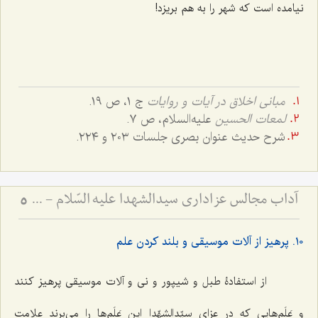
نیامده است که شهر را به هم بریزد!
مبانی اخلاق در آیات و روایات
ج ١، ص ١٩.
لمعات الحسین
علیه‌السلام، ص ٧.
شرح حدیث عنوان بصری جلسات ٢٠٣ و ٢٢٤.
آداب مجالس عزاداری سیدالشهدا علیه السّلام - و دستورات بزرگان راجع به ماه‌های محرم و صفر
5
١٠. پرهیز از آلات موسیقی و بلند کردن علم
از استفادۀ طبل و شیپور و نی و آلات موسیقی پرهیز کنند
و عَلَم‌هایی که در عزای سیّدالشهّدا این عَلَم‌ها را می‌برند علامت