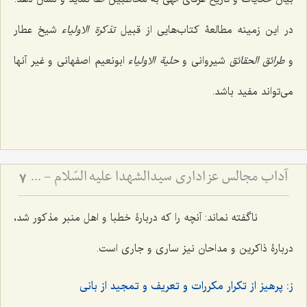
در این زمینه مطالعۀ کتاب‌هایی از قبیل
تذکرة الاولیاء
شیخ عطار
و
طرائق الحقائق
شیروانی و
حلیة الاولیاء
ابونعیم اصفهانی و غیر آنها
می‌تواند مفید باشد.
آداب مجالس عزاداری سیدالشهدا علیه السّلام - و دستورات بزرگان راجع به ماه‌های محرم و صفر
7
ناگفته نماند: آنچه را که دربارۀ خطبا و اهل منبر مذکور شد،
دربارۀ ذاکرین و مداحان نیز ساری و جاری است.
ز: پرهیز از تکرار مکررات و تعریف و تمجید از بانی