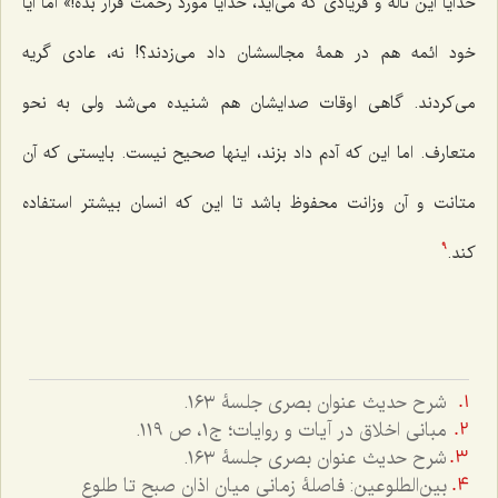
خدایا این ناله و فریادی که می‌آید، خدایا مورد رحمت قرار بده!» اما آیا
خود ائمه هم در همۀ مجالسشان داد می‌زدند؟! نه، عادی گریه
می‌کردند. گاهی اوقات صدایشان هم شنیده می‌شد ولی به نحو
متعارف. اما این که آدم داد بزند، اینها صحیح نیست. بایستی که آن
متانت و آن وزانت محفوظ باشد تا این که انسان بیشتر استفاده
کند.
9
شرح حدیث عنوان بصری جلسۀ ١٦٣.
مبانی اخلاق در آیات و روایات؛ ج۱، ص ١١٩.
شرح حدیث عنوان بصری جلسۀ ١٦٣.
بین‌الطلوعین: فاصلۀ زمانی میان اذان صبح تا طلوع