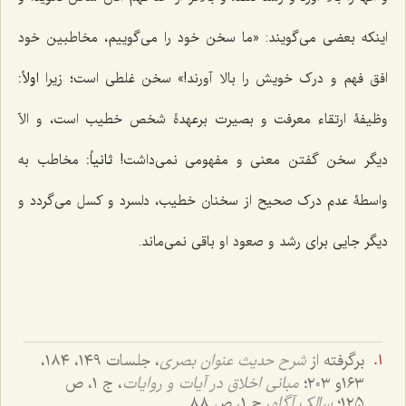
اینکه بعضی می‌گویند: «ما سخن خود را می‌گوییم، مخاطبین خود
افق فهم و درک خویش را بالا آورند!» سخن غلطی است؛ زیرا
اولاً:
وظیفۀ ارتقاء معرفت و بصیرت برعهدۀ شخص خطیب است، و الاّ
دیگر سخن گفتن معنی و مفهومی نمی‌داشت!
ثانیاً:
مخاطب به
واسطۀ عدم درک صحیح از سخنان خطیب، دلسرد و کسل می‌گردد و
دیگر جایی برای رشد و صعود او باقی نمی‌ماند.
برگرفته از
شرح حدیث عنوان بصری
، جلسات ١٤٩، ١٨٤،
١٦٣و ٢٠٣؛
مبانی اخلاق در آیات و روایات
، ج ١، ص
١٢٥؛
سالک آگاه
، ج ١، ص ٨٨.