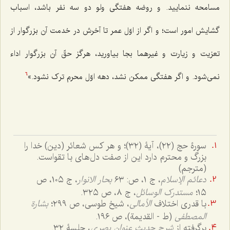
مسامحه ننمایید. و روضه هفتگی ولو دو سه نفر باشد، اسباب
گشایش امور است؛ و اگر از اوّل عمر تا آخرش در خدمت آن بزرگوار از
تعزیت و زیارت و غیرهما بجا بیاورید، هرگز حقّ آن بزرگوار اداء
نمی‌شود. و اگر هفتگی ممکن نشد، دهه اوّل محرم ترک نشود.»
6
سورۀ حج (٢٢)، آیۀ (٣٢)؛ و هر کس شعائر (دین) خدا را
بزرگ و محترم دارد این از صفت دل‌های با تقواست.
(مترجم)
دعائم الإسلام
، ج ١، ص: ٦٣
بحار الانوار
، ج ١٠٥، ص
١٥؛
مستدرک الوسائل
، ج ٨، ص ٣٢٥.
با قدری اختلاف
الأمالی
، شیخ طوسی، ص ٢٩٩؛
بشارة
المصطفی
(ط - القدیمة)، ص ١٩٦.
برگرفته از
شرح حدیث عنوان بصری
، جلسۀ ٣٢.