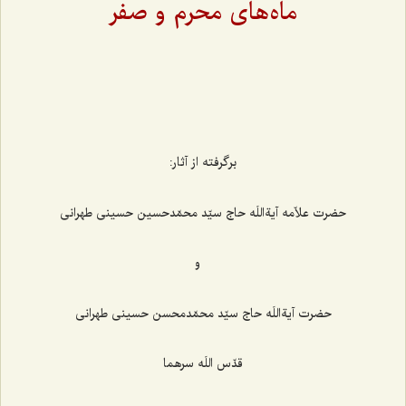
ماه‌های محرم و صفر
برگرفته از آثار:
حضرت علاّمه آیةاللَه حاج سیّد محمّدحسین حسینی طهرانی
و
حضرت آیةاللَه حاج سیّد محمّدمحسن حسینی طهرانی
قدّس اللَه سرهما