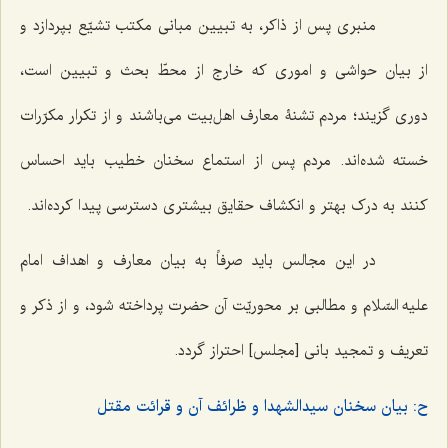
منبری پس از ذاکر، به تبیین مبانی مکتب تشیّع بپردازد و
از بیان حواشی و اموری که خارج از محطّ بحث و تبیین است،
دوری گزیند؛ مردم تشنۀ معارف اهل‌بیت می‌باشند و از تکرار مکرّرات
خسته شده‌اند. مردم پس از استماع سخنان خطیب باید احساس
کنند به درک بهتر و انکشاف حقایق بیشتری دسترسی پیدا کرده‌اند.
در این مجالس باید صرفاً به بیان معارف و اهداف امام
علیه السّلام و مطالبی بر محوریّت آن حضرت پرداخته شود، و از ذکر و
تعریف و تمجید بانی [مجلس] احتراز گردد.
ح: بیان سخنان سیدالشهدا و ظرائف آن و قرائت مقتل