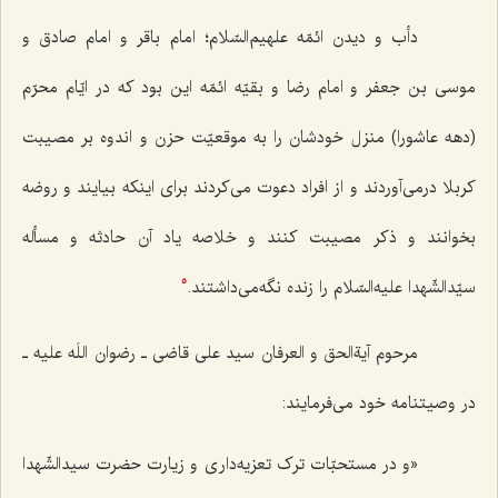
دأب و دیدن ائمّه علهیم‌السّلام؛ امام باقر و امام صادق و
موسی بن جعفر و امام رضا و بقیّه ائمّه این بود که در ایّام محرّم
(دهه عاشورا) منزل خودشان را به موقعیّت حزن و اندوه بر مصیبت
کربلا درمی‌آوردند و از افراد دعوت می‌کردند برای اینکه بیایند و روضه
بخوانند و ذکر مصیبت کنند و خلاصه یاد آن حادثه و مسأله
سیّدالشّهدا علیه‌السّلام را زنده نگه‌می‌داشتند.
5
مرحوم آیةالحق و العرفان سید علی قاضی ـ رضوان اللَه علیه ـ
در وصیتنامه خود می‌فرمایند:
«و در مستحبّات ترک تعزیه‌داری و زیارت حضرت سیدالشّهدا