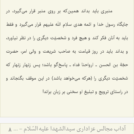
منبری باید بداند همین‌که بر روی منبر قرار می‌گیرد، در
جایگاه رسول خدا و ائمه هدی سلام اللَه علیهم قرار می‌گیرد و فقط
باید به آنان فکر کند و هیچ فرد و شخصیّت دیگری را در نظر نیاورد،
و بداند باید در روز قیامت به صاحب شریعت و والی امر، حضرت
حجّة بن الحسن ـ ارواحنا فداه ـ پاسخ‌گو باشد؛ پس زنهار زنهار که
شخصیّت دیگری را (هرکه می‌خواهد باشد) در این موقف بگنجاند و
در راستای ترویج و تبلیغ او سخنی بر زبان براند!
آداب مجالس عزاداری سیدالشهدا علیه السّلام - و دستورات بزرگان راجع به ماه‌های محرم و صفر
8