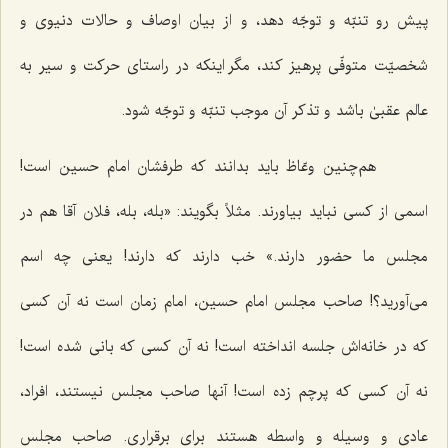
پیش رو تنبّه و توجّه دهد، و از بیان اوصاف و حالات دنیوی و
شخصیّت متوفّی پرهیز کند، مگر اینکه در راستای حرکت و سیر به
عالم عقبیٰ باشد و تذکر آن موجب تنبّه و توجّه شود.
هم‌چنین وعّاظ باید بدانند که طرفشان امام حسین است!
اسمی از کسی نباید بیاورند. مثلاً بگویند: «بله، بله، فلان آقا هم در
مجلس ما حضور دارند.» خب دارند که دارند! یعنی چه اسم
می‌آورید؟! صاحب مجلس امام حسین، امام زمان است نه آن کسی
که در خانه‌اش جلسه انداخته است! نه آن کسی که بانی شده است!
نه آن کسی که پرچم زده است! آنها صاحب مجلس نیستند، افراد،
عادی و وسیله و واسطه هستند برای برقراری. صاحب مجلس