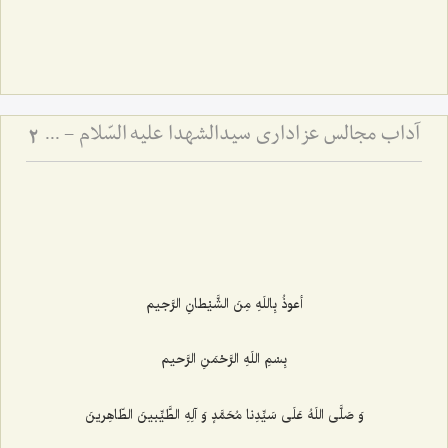
آداب مجالس عزاداری سیدالشهدا علیه السّلام - و دستورات بزرگان راجع به ماه‌های محرم و صفر
2
أعوذُ بِاللَهِ مِنَ الشَّیْطانِ الرَّجیم‌
بِسْمِ اللَهِ الرَّحْمَنِ الرَّحیم‌
وَ صَلَّی اللَهُ عَلَی سَیِّدِنا مُحَمَّدٍ وَ آلِهِ الطَّیِّبینَ الطّاهِرینَ‌