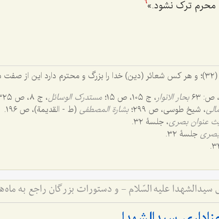
 محرم ترک نشود.»
6
سورۀ حج (٢٢)، آیۀ (٣٢)؛ و هر کس شعائر (دین) خدا را بزرگ و محترم دارد این از 
بحار الانوار
، ج ١٠٥، ص ١٥؛
مستدرک الوسائل
، ج ٨، ص ٣٢٥.
مالی
، شیخ طوسی، ص ٢٩٩؛
بشارة المصطفی
(ط - القدیمة)، ص ١٩٦.
ث عنوان بصری
، جلسۀ ٣٢.
بصری
جلسۀ ٣٢.
سیدالشهدا علیه السّلام - و دستورات بزرگان راجع به ماه‌
اداری سیدالشهدا