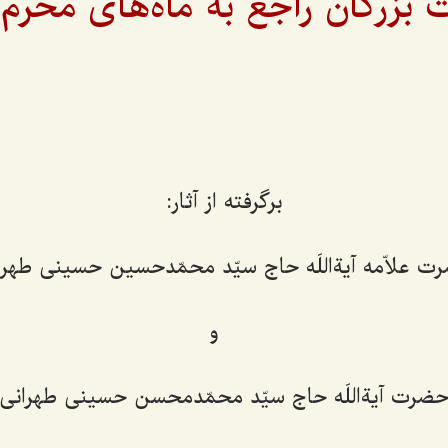
 بزرگان راجع به ماه‌های محرم
برگرفته از آثار:
ت علاّمه آیةاللَه حاج سیّد محمّدحسین حسینی طهرا
و
ضرت آیةاللَه حاج سیّد محمّدمحسن حسینی طهرانی