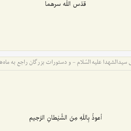
قدّس اللَه سرهما
سیدالشهدا علیه السّلام - و دستورات بزرگان راجع به ماه‌
أعوذُ بِاللَهِ مِنَ الشَّیْطانِ الرَّجیم‌