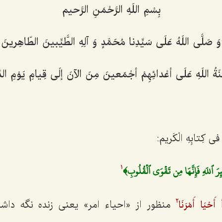
بِسْمِ اللَهِ الرَّحْمَنِ الرَّحیم‌
وَ صَلَّی اللَهُ عَلَی سَیِّدِنا مُحَمَّدٍ وَ آلِهِ الطَّیِّبینَ الطّاهِرینَ‌
ْنَةُ اللَهِ عَلَی أعْدائِهِمْ أجْمَعینَ مِنَ الآنَ إلَی قِیامِ یَوْمِ الد
 فی کِتابِهِ الْکَریم:
 ٱللَهِ فَإِنَّهَا مِن تَقۡوَى ٱلۡقُلُوبِ﴾
1
منظور از «احیاء امر» یعنی زنده نگه داشت
َحْیَا أَمْرَنَا
2