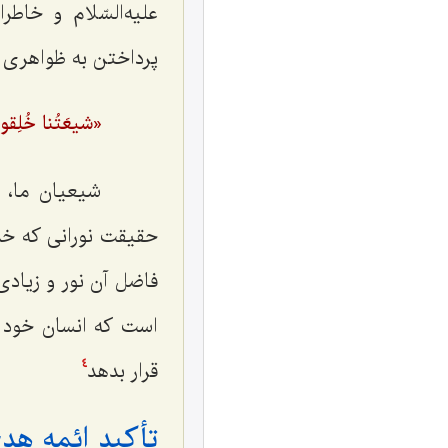
علیه‌السّلام و خاط
پرداختن به ظواهری 
«شیعَتُنا خُلِقوا م
شیعیان ما، این
حقیقت نورانی که خداو
فاضل آن نور و زیادی
است که انسان خود را
قرار بدهد
4
تأکید ائمه هدی