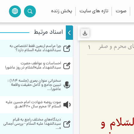
صوت
تازه های سایت
پخش زنده
language
اسناد مرتبط
چرا مراسم اربعین فقط اختصاص به 
های محرم و صفر
1
سیدالشهداء علیه السلام دارد؟
احساسات‌ و عواطف‌ حضرت‌ 
سيدالشهداء عليه‌السّلام در روز عاشورا
سخنراني عنوان بصري (جلسه 184) : 
تببین جامع و کامل حقیقت واقعۀ 
عاشورا...
صوت روضه شهادت امام حسین علیه 
السلام 12 محرم سال 1420هـ.ق
سّلام و
دیدگاه‌های مختلف راجع به قیام 
سیدالشهدا علیه السلام - بررسی اجمالی 
ه...