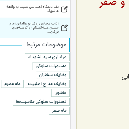
 و صفر
نقد دیدگاه احساسی نسبت به واقعۀ 
عاشوراء
آداب مجالس روضه و عزاداری امام 
حسین علیه‌السلام - و توصیه‌های 
بزرگان...
موضوعات مرتبط
عزاداری سیدالشهداء
دستورات سلوکی
وظایف سخنران
نی
وظایف مداح اهلبیت
ماه محرم
عاشورا
دستورات سلوکی مناسبت‌ها
ماه صفر