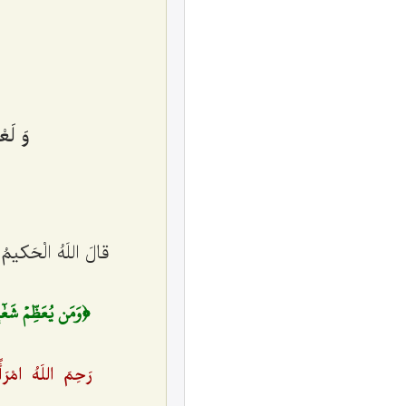
وَ لَع
قالَ اللَهُ الْحَکیمُ
﴿وَمَن يُعَظِّمۡ شَعٰٓئِرَ
رَحِمَ اللَهُ امْرَأً أ