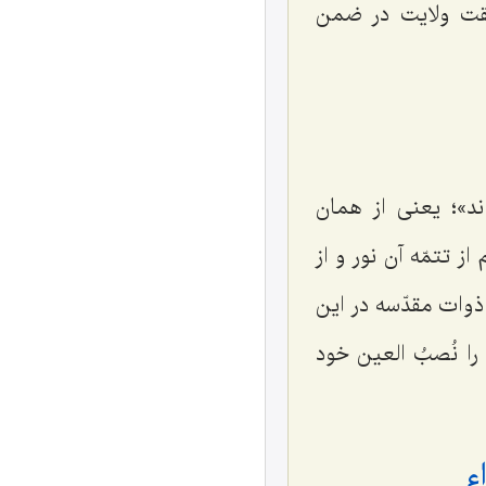
قیقت ولایت در ضمن
ند»؛ یعنی از همان
ز تتمّه آن نور و از
ذوات مقدّسه در این
را نُصبُ العین خود
ء