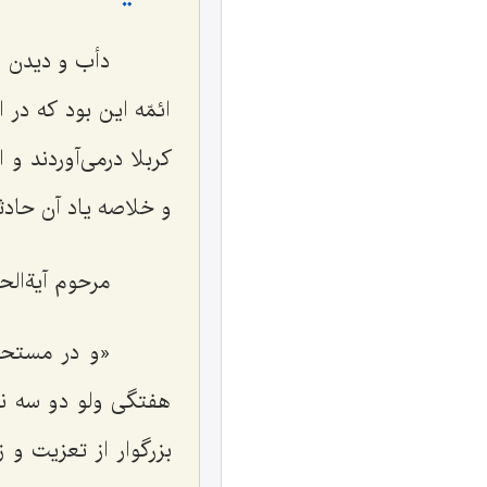
دأب و دیدن ائمّ
ائمّه این بود که در
کربلا درمی‌آوردند و
و خلاصه یاد آن حادثه 
مرحوم آیةالحق و
«و در مستحبّا
هفتگی ولو دو سه نف
بزرگوار از تعزیت و 