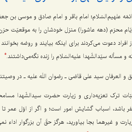
ه علهیم‌السّلام؛ امام باقر و امام صادق و موسی بن جعفر 
 ایّام محرّم (دهه عاشورا) منزل خودشان را به موقعیّت حز
 از افراد دعوت می‌کردند برای اینکه بیایند و روضه بخوانن
و مسأله سیّدالشّهدا علیه‌السّلام را زنده نگه‌می‌داشتند.
5
 العرفان سید علی قاضی ـ رضوان اللَه علیه ـ در وصیتنام
ت ترک تعزیه‌داری و زیارت حضرت سیدالشّهدا مسامحه
ر باشد، اسباب گشایش امور است؛ و اگر از اوّل عمر ت
زیارت و غیرهما بجا بیاورید، هرگز حقّ آن بزرگوار اداء نم