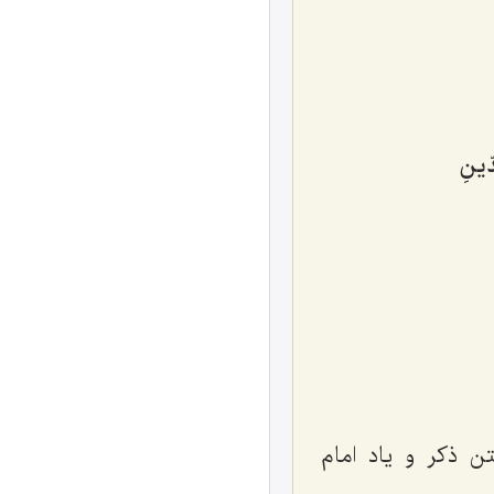
ّینِ‌
ن ذکر و یاد امام