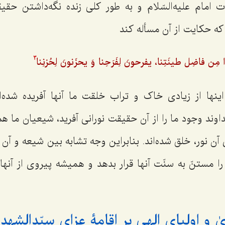
رات امام علیه‌السّلام و به طور کلی زنده نگه‌داشتن ح
که حکایت از آن مسأله کند
ِن فاضِل طینَتِنا، یفرحونَ لِفَرَحِنا وَ یحزَنونَ لِحُزنِنا
3
ها از زیادی خاک و تراب خلقت ما آنها آفریده شده‌ا
ند وجود ما را از آن حقیقت نورانی آفرید، شیعیان ما هم ا
 آن نور، خلق شده‌اند. بنابراین وجه تشابه بین شیعه و آن 
 مستنّ به سنّت آنها قرار بدهد و همیشه پیروی از آنها 
ٰ و اولیای الهی بر اقامۀ عزای سیّدالشهدا