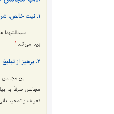
١. نیت خالص، شرط اصلی برگزاری مجالس سیدالشهدا علیه السّلام
سیدالشهدا علیه
پیدا می‌کند!
1
٢. پرهیز از تبلیغ
این مجالس باید
مجالس صرفاً به بیا
تعریف و تمجید بانی 