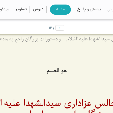
close
search
نی
پرسش و پاسخ
مقاله
دروس
تصاویر
ویدئو
/
12
سیدالشهدا علیه السّلام - و دستورات بزرگان راجع به ماه‌
هو العلیم
لس عزاداری سیدالشهدا علیه ال