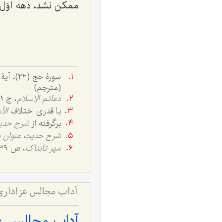
ممکن نشد، دهه اوّل
(مترجم)
دعائم الإسلام
، ج ١، ص: ٦٣
با قدری اختلاف
الأ
برگرفته از
شرح حدی
شرح حدیث عنوان 
مهر تابناک
، ص ٣٣٩.
آداب مجالس عزاداری 
آداب مجالس عز