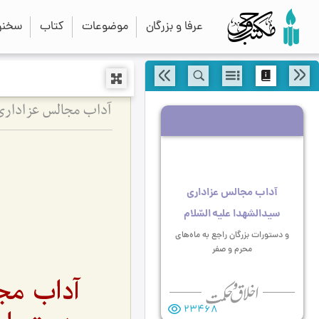
عرفا و بزرگان
موضوعات
کتاب
سخنرا
آداب مجالس عزاداری 
آداب مجالس عزاداری
سیدالشهدا علیه السّلام
و دستورات بزرگان راجع به ماه‌های
محرم و صفر
آداب مجا
23468