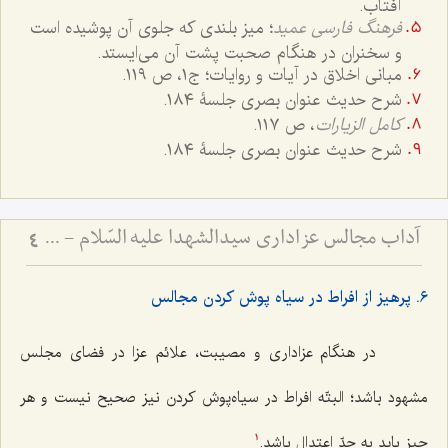
آفتاب.
فرهنگ فارسی عمید
؛ میز بلندی که جلوی آن پوشیده است
و سخنران در هنگام صحبت پشت آن می‌ایستد.
مبانی اخلاق در آیات و روایات؛ ج۱، ص ١١٩.
شرح حدیث عنوان بصری جلسۀ ١٨٤.
کامل الزیارات
، ص ١١٧.
شرح حدیث عنوان بصری جلسۀ ١٨٤.
آداب مجالس عزاداری سیدالشهدا علیه السّلام - و دستورات بزرگان راجع به ماه‌های محرم و صفر
4
٦. پرهیز از افراط در سیاه پوش کردن مجالس
در هنگام عزاداری و مصیبت، علائم عزا در فضای مجلس
مشهود باشد؛ البتّه افراط در سیاه‌پوش کردن نیز صحیح نیست و هر
چیز باید به حدّ اعتدال باشد.
1