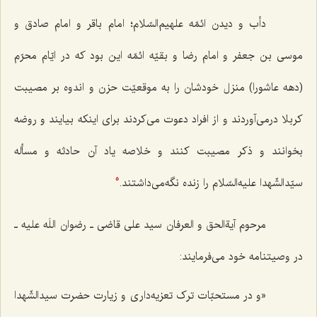
دأب و دیدن ائمّه علهیم‌السّلام؛ امام باقر و امام صادق و
موسی بن جعفر و امام رضا و بقیّه ائمّه این بود که در ایّام محرّم
(دهه عاشورا) منزل خودشان را به موقعیّت حزن و اندوه بر مصیبت
کربلا درمی‌آوردند و از افراد دعوت می‌کردند برای اینکه بیایند و روضه
بخوانند و ذکر مصیبت کنند و خلاصه یاد آن حادثه و مسأله
سیّدالشّهدا علیه‌السّلام را زنده نگه‌می‌داشتند.
5
مرحوم آیةالحق و العرفان سید علی قاضی ـ رضوان اللَه علیه ـ
در وصیتنامه خود می‌فرمایند:
«و در مستحبّات ترک تعزیه‌داری و زیارت حضرت سیدالشّهدا