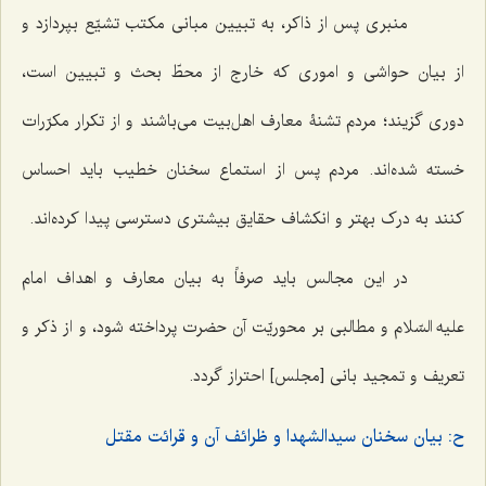
منبری پس از ذاکر، به تبیین مبانی مکتب تشیّع بپردازد و
از بیان حواشی و اموری که خارج از محطّ بحث و تبیین است،
دوری گزیند؛ مردم تشنۀ معارف اهل‌بیت می‌باشند و از تکرار مکرّرات
خسته شده‌اند. مردم پس از استماع سخنان خطیب باید احساس
کنند به درک بهتر و انکشاف حقایق بیشتری دسترسی پیدا کرده‌اند.
در این مجالس باید صرفاً به بیان معارف و اهداف امام
علیه السّلام و مطالبی بر محوریّت آن حضرت پرداخته شود، و از ذکر و
تعریف و تمجید بانی [مجلس] احتراز گردد.
ح: بیان سخنان سیدالشهدا و ظرائف آن و قرائت مقتل