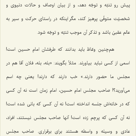
پیش رو تنبّه و توجّه دهد، و از بیان اوصاف و حالات دنیوی و
شخصیّت متوفّی پرهیز کند، مگر اینکه در راستای حرکت و سیر به
عالم عقبیٰ باشد و تذکر آن موجب تنبّه و توجّه شود.
هم‌چنین وعّاظ باید بدانند که طرفشان امام حسین است!
اسمی از کسی نباید بیاورند. مثلاً بگویند: «بله، بله، فلان آقا هم در
مجلس ما حضور دارند.» خب دارند که دارند! یعنی چه اسم
می‌آورید؟! صاحب مجلس امام حسین، امام زمان است نه آن کسی
که در خانه‌اش جلسه انداخته است! نه آن کسی که بانی شده است!
نه آن کسی که پرچم زده است! آنها صاحب مجلس نیستند، افراد،
عادی و وسیله و واسطه هستند برای برقراری. صاحب مجلس