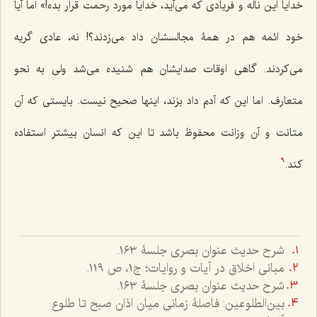
خدایا این ناله و فریادی که می‌آید، خدایا مورد رحمت قرار بده!» اما آیا
خود ائمه هم در همۀ مجالسشان داد می‌زدند؟! نه، عادی گریه
می‌کردند. گاهی اوقات صدایشان هم شنیده می‌شد ولی به نحو
متعارف. اما این که آدم داد بزند، اینها صحیح نیست. بایستی که آن
متانت و آن وزانت محفوظ باشد تا این که انسان بیشتر استفاده
کند.
9
شرح حدیث عنوان بصری جلسۀ ١٦٣.
مبانی اخلاق در آیات و روایات؛ ج۱، ص ١١٩.
شرح حدیث عنوان بصری جلسۀ ١٦٣.
بین‌الطلوعین: فاصلۀ زمانی میان اذان صبح تا طلوع