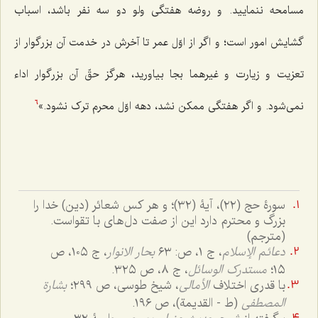
مسامحه ننمایید. و روضه هفتگی ولو دو سه نفر باشد، اسباب
گشایش امور است؛ و اگر از اوّل عمر تا آخرش در خدمت آن بزرگوار از
تعزیت و زیارت و غیرهما بجا بیاورید، هرگز حقّ آن بزرگوار اداء
نمی‌شود. و اگر هفتگی ممکن نشد، دهه اوّل محرم ترک نشود.»
6
سورۀ حج (٢٢)، آیۀ (٣٢)؛ و هر کس شعائر (دین) خدا را
بزرگ و محترم دارد این از صفت دل‌های با تقواست.
(مترجم)
دعائم الإسلام
، ج ١، ص: ٦٣
بحار الانوار
، ج ١٠٥، ص
١٥؛
مستدرک الوسائل
، ج ٨، ص ٣٢٥.
با قدری اختلاف
الأمالی
، شیخ طوسی، ص ٢٩٩؛
بشارة
المصطفی
(ط - القدیمة)، ص ١٩٦.