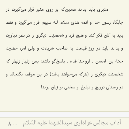
منبری باید بداند همین‌که بر روی منبر قرار می‌گیرد، در
جایگاه رسول خدا و ائمه هدی سلام اللَه علیهم قرار می‌گیرد و فقط
باید به آنان فکر کند و هیچ فرد و شخصیّت دیگری را در نظر نیاورد،
و بداند باید در روز قیامت به صاحب شریعت و والی امر، حضرت
حجّة بن الحسن ـ ارواحنا فداه ـ پاسخ‌گو باشد؛ پس زنهار زنهار که
شخصیّت دیگری را (هرکه می‌خواهد باشد) در این موقف بگنجاند و
در راستای ترویج و تبلیغ او سخنی بر زبان براند!
آداب مجالس عزاداری سیدالشهدا علیه السّلام - و دستورات بزرگان راجع به ماه‌های محرم و صفر
8