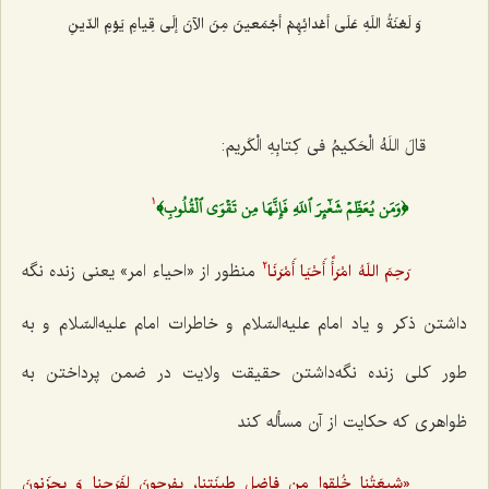
وَ لَعْنَةُ اللَهِ عَلَی أعْدائِهِمْ أجْمَعینَ مِنَ الآنَ إلَی قِیامِ یَوْمِ الدّینِ‌
قالَ اللَهُ الْحَکیمُ فی کِتابِهِ الْکَریم:
﴿وَمَن يُعَظِّمۡ شَعٰٓئِرَ ٱللَهِ فَإِنَّهَا مِن تَقۡوَى ٱلۡقُلُوبِ﴾
1
منظور از «احیاء امر» یعنی زنده نگه
رَحِمَ اللَهُ امْرَأً أَحْیَا أَمْرَنَا
2
داشتن ذکر و یاد امام علیه‌السّلام و خاطرات امام علیه‌السّلام و به
طور کلی زنده نگه‌داشتن حقیقت ولایت در ضمن پرداختن به
ظواهری که حکایت از آن مسأله کند
«شیعَتُنا خُلِقوا مِن فاضِل طینَتِنا، یفرحونَ لِفَرَحِنا وَ یحزَنونَ