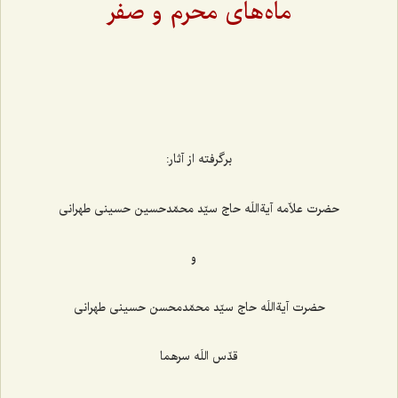
ماه‌های محرم و صفر
برگرفته از آثار:
حضرت علاّمه آیةاللَه حاج سیّد محمّدحسین حسینی طهرانی
و
حضرت آیةاللَه حاج سیّد محمّدمحسن حسینی طهرانی
قدّس اللَه سرهما