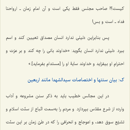
کیست؟! صاحب مجلس فقط یکی است و آن امام زمان ـ ارواحنا
فداه ـ است و بس!
پس بنابراین دلیلی ندارد انسان مصداق تعیین کند و اسم
ببرد. دلیلی ندارد انسان بگوید: «خداوند بانی را چه کند و بر عزت و
احترام او بیفزاید و خداوند سایۀ او را [مستدام بفرماید].»
ک: بیان سنتها و اختصاصات سیدالشهدا مانند اربعین
در این مجالس خطیب باید به ذکر سنن مشروعه و آداب
وارده از شرع مقدّس بپردازد. و مردم را به‌سمت اتّباع از سنّت اسلام و
تشیّع سوق دهد، و اعوجاج و انحرافی را که در طیّ زمان بر این سنّت