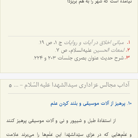
نیامده است که شهر را به هم بریزد!
مبانی اخلاق در آیات و روایات
ج ١، ص ١٩.
لمعات الحسین
علیه‌السلام، ص ٧.
شرح حدیث عنوان بصری جلسات ٢٠٣ و ٢٢٤.
آداب مجالس عزاداری سیدالشهدا علیه السّلام - و دستورات بزرگان راجع به ماه‌های محرم و صفر
5
١٠. پرهیز از آلات موسیقی و بلند کردن علم
از استفادۀ طبل و شیپور و نی و آلات موسیقی پرهیز کنند
و عَلَم‌هایی که در عزای سیّدالشهّدا این عَلَم‌ها را می‌برند علامت