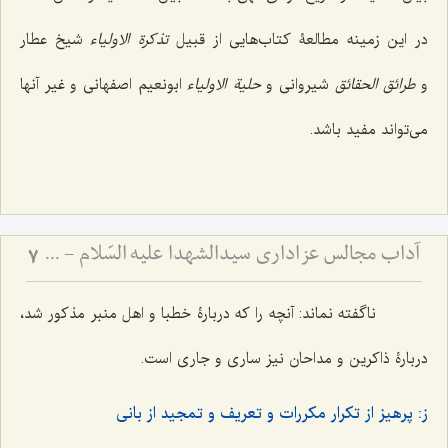
در این زمینه مطالعۀ کتاب‌هایی از قبیل
تذکرة الاولیاء
شیخ عطار
و
طرائق الحقائق
شیروانی و
حلیة الاولیاء
ابونعیم اصفهانی و غیر آنها
می‌تواند مفید باشد.
آداب مجالس عزاداری سیدالشهدا علیه السّلام - و دستورات بزرگان راجع به ماه‌های محرم و صفر
7
ناگفته نماند: آنچه را که دربارۀ خطبا و اهل منبر مذکور شد،
دربارۀ ذاکرین و مداحان نیز ساری و جاری است.
ز: پرهیز از تکرار مکررات و تعریف و تمجید از بانی