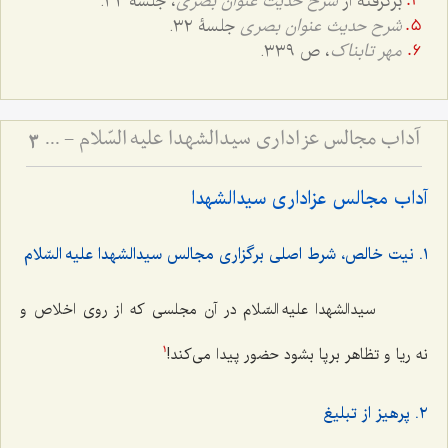
برگرفته از
شرح حدیث عنوان بصری
، جلسۀ ٣٢.
شرح حدیث عنوان بصری
جلسۀ ٣٢.
مهر تابناک
، ص ٣٣٩.
آداب مجالس عزاداری سیدالشهدا علیه السّلام - و دستورات بزرگان راجع به ماه‌های محرم و صفر
3
آداب مجالس عزاداری سیدالشهدا
١. نیت خالص، شرط اصلی برگزاری مجالس سیدالشهدا علیه السّلام
سیدالشهدا علیه السّلام در آن مجلسی که از روی اخلاص و
نه ریا و تظاهر برپا بشود حضور پیدا می‌کند!
1
٢. پرهیز از تبلیغ