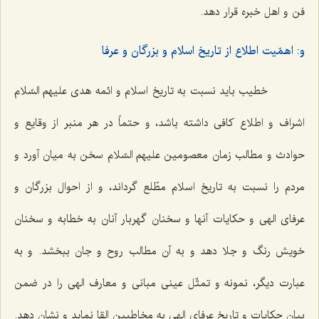
فن و اهل خبره قرار دهد.
و: اهمّیت اطلاع از تاریخ اسلام و بزرگان و عرفا
خطیب باید نسبت به تاریخ اسلام و ائمه هدی علیهم السّلام
اشراف و اطلاع کافی داشته باشد، و حتماً در هر منبر از وقایع و
حوادث و مطالب زمان معصومین علیهم السّلام سخن به میان آورد و
مردم را نسبت به تاریخ اسلام مطّلع گرداند، و از احوال بزرگان و
عرفای الهی و حکایات آنها و سخنان گهربار آنان به خطابه و سخنان
خویش رنگ و جلا دهد و به آن مطالب روح و جان ببخشد. و به
عبارت دیگر، نمونه و تمثّل عینی مبانی و معارف الهی را در ضمن
بیان حکایات و تاریخ عرفای الهی به مخاطبین القا نماید و نشان دهد.