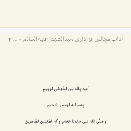
آداب مجالس عزاداری سیدالشهدا علیه السّلام - و دستورات بزرگان راجع به ماه‌های محرم و صفر
2
أعوذُ بِاللَهِ مِنَ الشَّیْطانِ الرَّجیم‌
بِسْمِ اللَهِ الرَّحْمَنِ الرَّحیم‌
وَ صَلَّی اللَهُ عَلَی سَیِّدِنا مُحَمَّدٍ وَ آلِهِ الطَّیِّبینَ الطّاهِرینَ‌