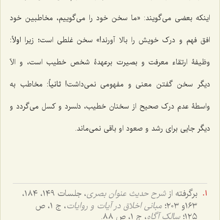
اینکه بعضی می‌گویند: «ما سخن خود را می‌گوییم، مخاطبین خود
افق فهم و درک خویش را بالا آورند!» سخن غلطی است؛ زیرا
اولاً:
وظیفۀ ارتقاء معرفت و بصیرت برعهدۀ شخص خطیب است، و الاّ
دیگر سخن گفتن معنی و مفهومی نمی‌داشت!
ثانیاً:
مخاطب به
واسطۀ عدم درک صحیح از سخنان خطیب، دلسرد و کسل می‌گردد و
دیگر جایی برای رشد و صعود او باقی نمی‌ماند.
برگرفته از
شرح حدیث عنوان بصری
، جلسات ١٤٩، ١٨٤،
١٦٣و ٢٠٣؛
مبانی اخلاق در آیات و روایات
، ج ١، ص
١٢٥؛
سالک آگاه
، ج ١، ص ٨٨.