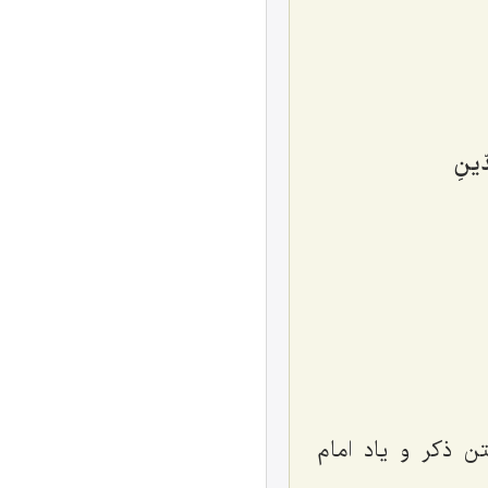
ّینِ‌
ن ذکر و یاد امام