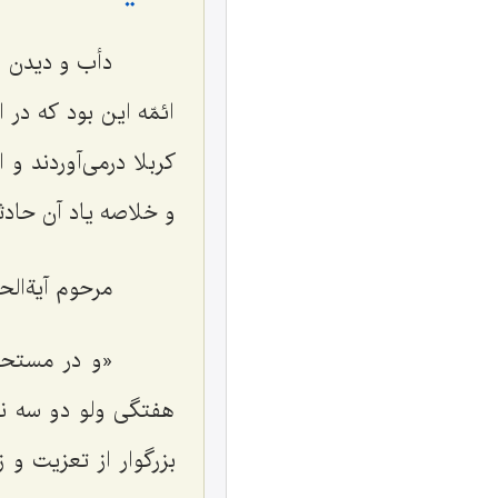
دأب و دیدن ائمّ
ائمّه این بود که در
کربلا درمی‌آوردند و
و خلاصه یاد آن حادثه 
مرحوم آیةالحق و
«و در مستحبّا
هفتگی ولو دو سه نف
بزرگوار از تعزیت و 