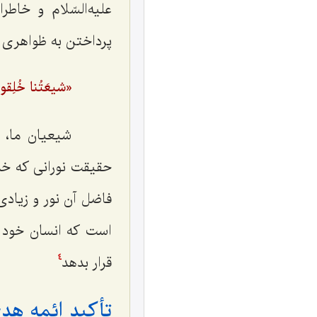
علیه‌السّلام و خاط
پرداختن به ظواهری 
«شیعَتُنا خُلِقوا م
شیعیان ما، این
حقیقت نورانی که خداو
فاضل آن نور و زیادی
است که انسان خود را
قرار بدهد
4
تأکید ائمه هدی