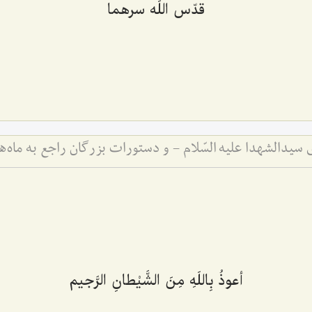
قدّس اللَه سرهما
سیدالشهدا علیه السّلام - و دستورات بزرگان راجع به ماه‌
أعوذُ بِاللَهِ مِنَ الشَّیْطانِ الرَّجیم‌