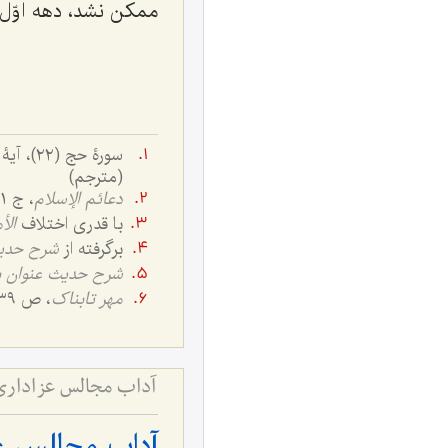
ممکن نشد، دهه اوّل
(مترجم)
دعائم الإسلام
، ج ١، ص: ٦٣
با قدری اختلاف
الأ
برگرفته از
شرح حدی
شرح حدیث عنوان 
مهر تابناک
، ص ٣٣٩.
آداب مجالس عزاداری 
آداب مجالس عز