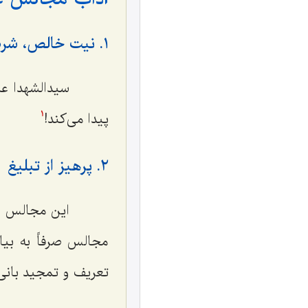
١. نیت خالص، شرط اصلی برگزاری مجالس سیدالشهدا علیه السّلام
سیدالشهدا علیه
پیدا می‌کند!
1
٢. پرهیز از تبلیغ
این مجالس باید
مجالس صرفاً به بیا
تعریف و تمجید بانی 