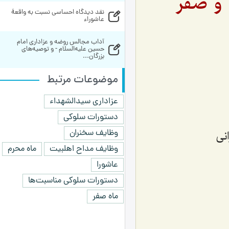
 و صفر
نقد دیدگاه احساسی نسبت به واقعۀ 
عاشوراء
آداب مجالس روضه و عزاداری امام 
حسین علیه‌السلام - و توصیه‌های 
بزرگان...
موضوعات مرتبط
عزاداری سیدالشهداء
دستورات سلوکی
وظایف سخنران
نی
وظایف مداح اهلبیت
ماه محرم
عاشورا
دستورات سلوکی مناسبت‌ها
ماه صفر