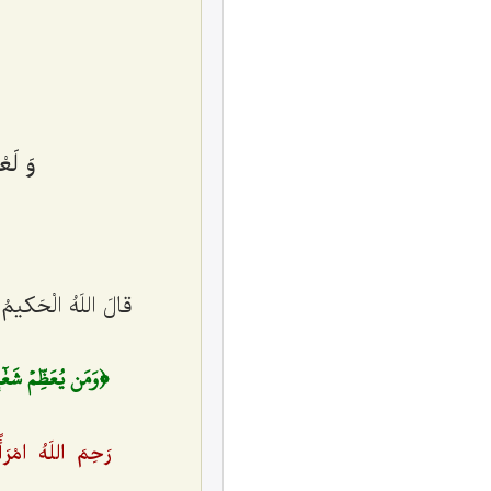
وَ لَع
قالَ اللَهُ الْحَکیمُ
﴿وَمَن يُعَظِّمۡ شَعٰٓئِرَ
رَحِمَ اللَهُ امْرَأً أ