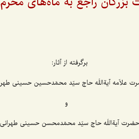
 بزرگان راجع به ماه‌های محرم
برگرفته از آثار:
ت علاّمه آیةاللَه حاج سیّد محمّدحسین حسینی طهرا
و
ضرت آیةاللَه حاج سیّد محمّدمحسن حسینی طهرانی