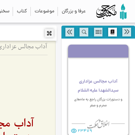
عرفا و بزرگان
موضوعات
کتاب
سخنرا
آداب مجالس عزاداری 
آداب مجالس عزاداری
سیدالشهدا علیه السّلام
و دستورات بزرگان راجع به ماه‌های
محرم و صفر
آداب مجا
23479