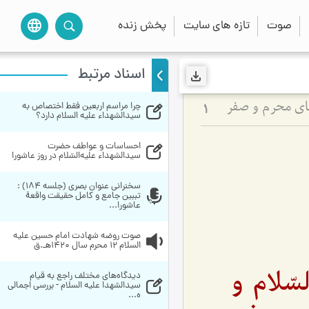
صوت
تازه های سایت
پخش زنده
language
اسناد مرتبط
چرا مراسم اربعین فقط اختصاص به 
های محرم و صفر
1
سیدالشهداء علیه السلام دارد؟
احساسات‌ و عواطف‌ حضرت‌ 
سيدالشهداء عليه‌السّلام در روز عاشورا
سخنراني عنوان بصري (جلسه 184) : 
تببین جامع و کامل حقیقت واقعۀ 
عاشورا...
صوت روضه شهادت امام حسین علیه 
السلام 12 محرم سال 1420هـ.ق
سّلام و
دیدگاه‌های مختلف راجع به قیام 
سیدالشهدا علیه السلام - بررسی اجمالی 
ه...