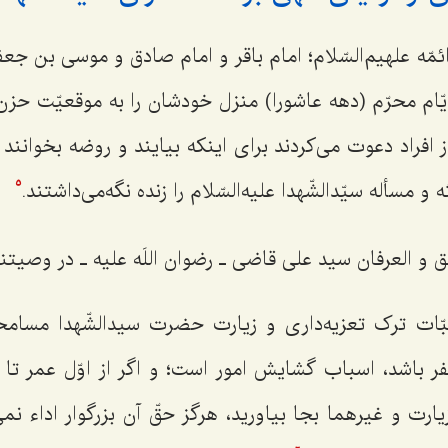
ه علهیم‌السّلام؛ امام باقر و امام صادق و موسی بن جعفر 
 ایّام محرّم (دهه عاشورا) منزل خودشان را به موقعیّت حز
 از افراد دعوت می‌کردند برای اینکه بیایند و روضه بخوانن
و مسأله سیّدالشّهدا علیه‌السّلام را زنده نگه‌می‌داشتند.
5
 العرفان سید علی قاضی ـ رضوان اللَه علیه ـ در وصیتنام
ت ترک تعزیه‌داری و زیارت حضرت سیدالشّهدا مسامحه
ر باشد، اسباب گشایش امور است؛ و اگر از اوّل عمر ت
زیارت و غیرهما بجا بیاورید، هرگز حقّ آن بزرگوار اداء نم