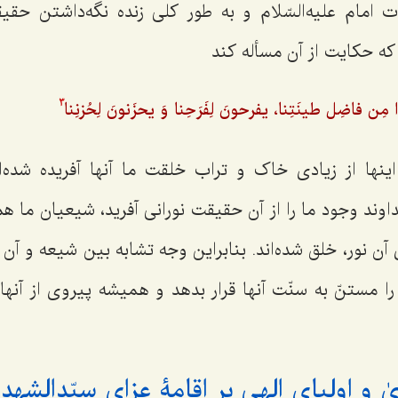
رات امام علیه‌السّلام و به طور کلی زنده نگه‌داشتن ح
که حکایت از آن مسأله کند
ِن فاضِل طینَتِنا، یفرحونَ لِفَرَحِنا وَ یحزَنونَ لِحُزنِنا
3
ها از زیادی خاک و تراب خلقت ما آنها آفریده شده‌ا
ند وجود ما را از آن حقیقت نورانی آفرید، شیعیان ما هم ا
 آن نور، خلق شده‌اند. بنابراین وجه تشابه بین شیعه و آن 
 مستنّ به سنّت آنها قرار بدهد و همیشه پیروی از آنها 
ٰ و اولیای الهی بر اقامۀ عزای سیّدالشهدا