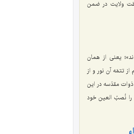
قیقت ولایت در ضمن
ند»؛ یعنی از همان
ز تتمّه آن نور و از
ذوات مقدّسه در این
را نُصبُ العین خود
ء