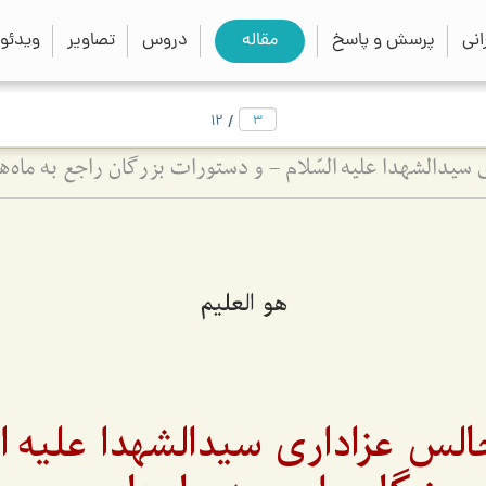
close
search
نی
پرسش و پاسخ
مقاله
دروس
تصاویر
ویدئو
/
12
سیدالشهدا علیه السّلام - و دستورات بزرگان راجع به ماه‌
هو العلیم
لس عزاداری سیدالشهدا علیه ال