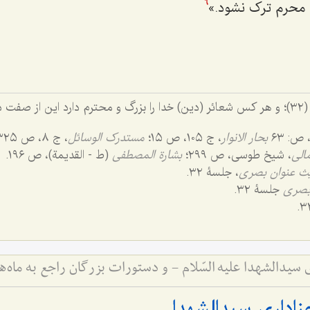
 محرم ترک نشود.»
6
سورۀ حج (٢٢)، آیۀ (٣٢)؛ و هر کس شعائر (دین) خدا را بزرگ و محترم دارد این از 
بحار الانوار
، ج ١٠٥، ص ١٥؛
مستدرک الوسائل
، ج ٨، ص ٣٢٥.
مالی
، شیخ طوسی، ص ٢٩٩؛
بشارة المصطفی
(ط - القدیمة)، ص ١٩٦.
ث عنوان بصری
، جلسۀ ٣٢.
بصری
جلسۀ ٣٢.
سیدالشهدا علیه السّلام - و دستورات بزرگان راجع به ماه‌
اداری سیدالشهدا