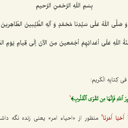
بِسْمِ اللَهِ الرَّحْمَنِ الرَّحیم‌
وَ صَلَّی اللَهُ عَلَی سَیِّدِنا مُحَمَّدٍ وَ آلِهِ الطَّیِّبینَ الطّاهِرینَ‌
ْنَةُ اللَهِ عَلَی أعْدائِهِمْ أجْمَعینَ مِنَ الآنَ إلَی قِیامِ یَوْمِ الد
 فی کِتابِهِ الْکَریم:
 ٱللَهِ فَإِنَّهَا مِن تَقۡوَى ٱلۡقُلُوبِ﴾
1
منظور از «احیاء امر» یعنی زنده نگه داشت
َحْیَا أَمْرَنَا
2