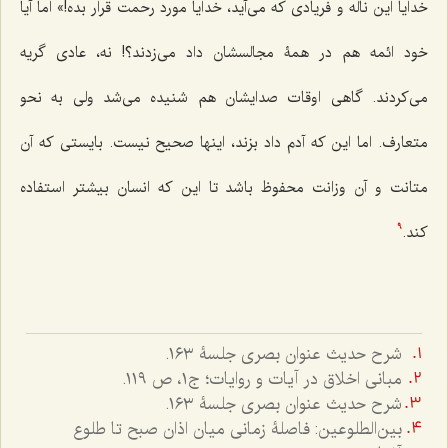
خدایا این ناله و فریادی که می‌آید، خدایا مورد رحمت قرار بده!» اما آیا
خود ائمه هم در همۀ مجالسشان داد می‌زدند؟! نه، عادی گریه
می‌کردند. گاهی اوقات صدایشان هم شنیده می‌شد ولی به نحو
متعارف. اما این که آدم داد بزند، اینها صحیح نیست. بایستی که آن
متانت و آن وزانت محفوظ باشد تا این که انسان بیشتر استفاده
کند.
9
شرح حدیث عنوان بصری جلسۀ ١٦٣.
مبانی اخلاق در آیات و روایات؛ ج۱، ص ١١٩.
شرح حدیث عنوان بصری جلسۀ ١٦٣.
بین‌الطلوعین: فاصلۀ زمانی میان اذان صبح تا طلوع