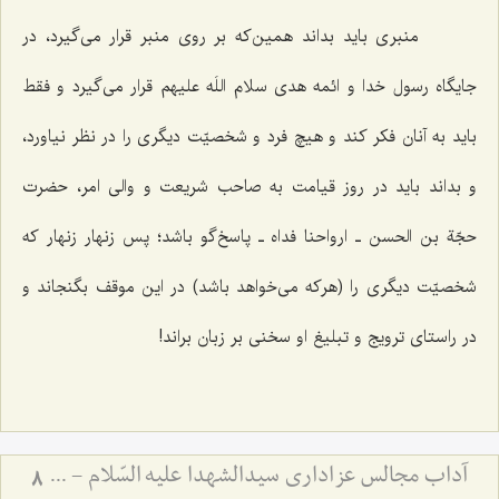
منبری باید بداند همین‌که بر روی منبر قرار می‌گیرد، در
جایگاه رسول خدا و ائمه هدی سلام اللَه علیهم قرار می‌گیرد و فقط
باید به آنان فکر کند و هیچ فرد و شخصیّت دیگری را در نظر نیاورد،
و بداند باید در روز قیامت به صاحب شریعت و والی امر، حضرت
حجّة بن الحسن ـ ارواحنا فداه ـ پاسخ‌گو باشد؛ پس زنهار زنهار که
شخصیّت دیگری را (هرکه می‌خواهد باشد) در این موقف بگنجاند و
در راستای ترویج و تبلیغ او سخنی بر زبان براند!
آداب مجالس عزاداری سیدالشهدا علیه السّلام - و دستورات بزرگان راجع به ماه‌های محرم و صفر
8