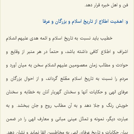
فن و اهل خبره قرار دهد.
و: اهمّیت اطلاع از تاریخ اسلام و بزرگان و عرفا
خطیب باید نسبت به تاریخ اسلام و ائمه هدی علیهم السّلام
اشراف و اطلاع کافی داشته باشد، و حتماً در هر منبر از وقایع و
حوادث و مطالب زمان معصومین علیهم السّلام سخن به میان آورد و
مردم را نسبت به تاریخ اسلام مطّلع گرداند، و از احوال بزرگان و
عرفای الهی و حکایات آنها و سخنان گهربار آنان به خطابه و سخنان
خویش رنگ و جلا دهد و به آن مطالب روح و جان ببخشد. و به
عبارت دیگر، نمونه و تمثّل عینی مبانی و معارف الهی را در ضمن
بیان حکایات و تاریخ عرفای الهی به مخاطبین القا نماید و نشان دهد.