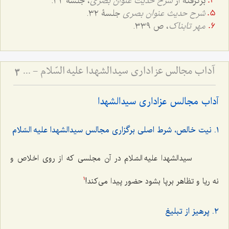
برگرفته از
شرح حدیث عنوان بصری
، جلسۀ ٣٢.
شرح حدیث عنوان بصری
جلسۀ ٣٢.
مهر تابناک
، ص ٣٣٩.
آداب مجالس عزاداری سیدالشهدا علیه السّلام - و دستورات بزرگان راجع به ماه‌های محرم و صفر
3
آداب مجالس عزاداری سیدالشهدا
١. نیت خالص، شرط اصلی برگزاری مجالس سیدالشهدا علیه السّلام
سیدالشهدا علیه السّلام در آن مجلسی که از روی اخلاص و
نه ریا و تظاهر برپا بشود حضور پیدا می‌کند!
1
٢. پرهیز از تبلیغ