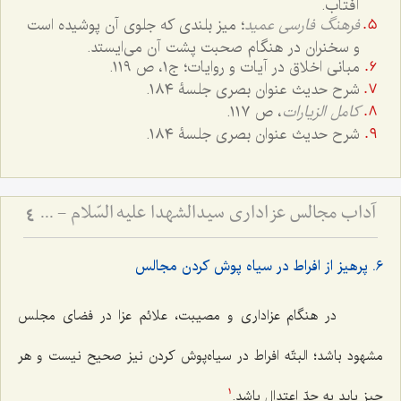
آفتاب.
فرهنگ فارسی عمید
؛ میز بلندی که جلوی آن پوشیده است
و سخنران در هنگام صحبت پشت آن می‌ایستد.
مبانی اخلاق در آیات و روایات؛ ج۱، ص ١١٩.
شرح حدیث عنوان بصری جلسۀ ١٨٤.
کامل الزیارات
، ص ١١٧.
شرح حدیث عنوان بصری جلسۀ ١٨٤.
آداب مجالس عزاداری سیدالشهدا علیه السّلام - و دستورات بزرگان راجع به ماه‌های محرم و صفر
4
٦. پرهیز از افراط در سیاه پوش کردن مجالس
در هنگام عزاداری و مصیبت، علائم عزا در فضای مجلس
مشهود باشد؛ البتّه افراط در سیاه‌پوش کردن نیز صحیح نیست و هر
چیز باید به حدّ اعتدال باشد.
1