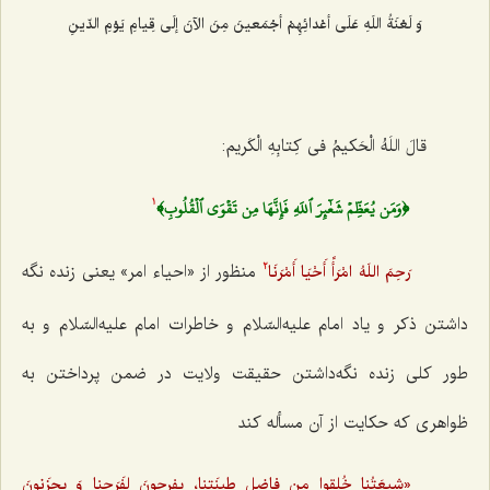
وَ لَعْنَةُ اللَهِ عَلَی أعْدائِهِمْ أجْمَعینَ مِنَ الآنَ إلَی قِیامِ یَوْمِ الدّینِ‌
قالَ اللَهُ الْحَکیمُ فی کِتابِهِ الْکَریم:
﴿وَمَن يُعَظِّمۡ شَعٰٓئِرَ ٱللَهِ فَإِنَّهَا مِن تَقۡوَى ٱلۡقُلُوبِ﴾
1
منظور از «احیاء امر» یعنی زنده نگه
رَحِمَ اللَهُ امْرَأً أَحْیَا أَمْرَنَا
2
داشتن ذکر و یاد امام علیه‌السّلام و خاطرات امام علیه‌السّلام و به
طور کلی زنده نگه‌داشتن حقیقت ولایت در ضمن پرداختن به
ظواهری که حکایت از آن مسأله کند
«شیعَتُنا خُلِقوا مِن فاضِل طینَتِنا، یفرحونَ لِفَرَحِنا وَ یحزَنونَ