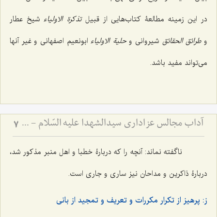
در این زمینه مطالعۀ کتاب‌هایی از قبیل
تذکرة الاولیاء
شیخ عطار
و
طرائق الحقائق
شیروانی و
حلیة الاولیاء
ابونعیم اصفهانی و غیر آنها
می‌تواند مفید باشد.
آداب مجالس عزاداری سیدالشهدا علیه السّلام - و دستورات بزرگان راجع به ماه‌های محرم و صفر
7
ناگفته نماند: آنچه را که دربارۀ خطبا و اهل منبر مذکور شد،
دربارۀ ذاکرین و مداحان نیز ساری و جاری است.
ز: پرهیز از تکرار مکررات و تعریف و تمجید از بانی