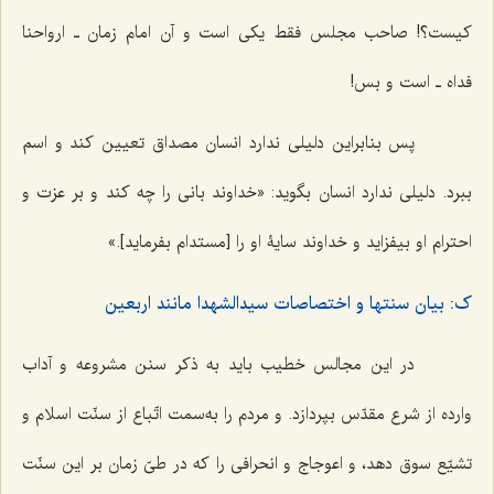
کیست؟! صاحب مجلس فقط یکی است و آن امام زمان ـ ارواحنا
فداه ـ است و بس!
پس بنابراین دلیلی ندارد انسان مصداق تعیین کند و اسم
ببرد. دلیلی ندارد انسان بگوید: «خداوند بانی را چه کند و بر عزت و
احترام او بیفزاید و خداوند سایۀ او را [مستدام بفرماید].»
ک: بیان سنتها و اختصاصات سیدالشهدا مانند اربعین
در این مجالس خطیب باید به ذکر سنن مشروعه و آداب
وارده از شرع مقدّس بپردازد. و مردم را به‌سمت اتّباع از سنّت اسلام و
تشیّع سوق دهد، و اعوجاج و انحرافی را که در طیّ زمان بر این سنّت