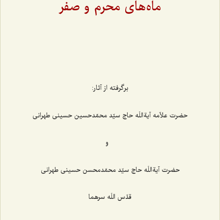
ماه‌های محرم و صفر
برگرفته از آثار:
حضرت علاّمه آیةاللَه حاج سیّد محمّدحسین حسینی طهرانی
و
حضرت آیةاللَه حاج سیّد محمّدمحسن حسینی طهرانی
قدّس اللَه سرهما