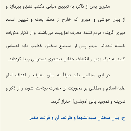
منبری پس از ذاکر، به تبیین مبانی مکتب تشیّع بپردازد و
از بیان حواشی و اموری که خارج از محطّ بحث و تبیین است،
دوری گزیند؛ مردم تشنۀ معارف اهل‌بیت می‌باشند و از تکرار مکرّرات
خسته شده‌اند. مردم پس از استماع سخنان خطیب باید احساس
کنند به درک بهتر و انکشاف حقایق بیشتری دسترسی پیدا کرده‌اند.
در این مجالس باید صرفاً به بیان معارف و اهداف امام
علیه السّلام و مطالبی بر محوریّت آن حضرت پرداخته شود، و از ذکر و
تعریف و تمجید بانی [مجلس] احتراز گردد.
ح: بیان سخنان سیدالشهدا و ظرائف آن و قرائت مقتل