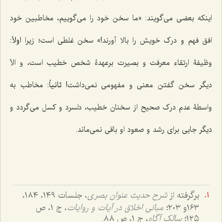
اینکه بعضی می‌گویند: «ما سخن خود را می‌گوییم، مخاطبین خود
افق فهم و درک خویش را بالا آورند!» سخن غلطی است؛ زیرا
اولاً:
وظیفۀ ارتقاء معرفت و بصیرت برعهدۀ شخص خطیب است، و الاّ
دیگر سخن گفتن معنی و مفهومی نمی‌داشت!
ثانیاً:
مخاطب به
واسطۀ عدم درک صحیح از سخنان خطیب، دلسرد و کسل می‌گردد و
دیگر جایی برای رشد و صعود او باقی نمی‌ماند.
برگرفته از
شرح حدیث عنوان بصری
، جلسات ١٤٩، ١٨٤،
١٦٣و ٢٠٣؛
مبانی اخلاق در آیات و روایات
، ج ١، ص
١٢٥؛
سالک آگاه
، ج ١، ص ٨٨.