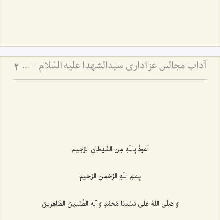
آداب مجالس عزاداری سیدالشهدا علیه السّلام - و دستورات بزرگان راجع به ماه‌های محرم و صفر
2
أعوذُ بِاللَهِ مِنَ الشَّیْطانِ الرَّجیم‌
بِسْمِ اللَهِ الرَّحْمَنِ الرَّحیم‌
وَ صَلَّی اللَهُ عَلَی سَیِّدِنا مُحَمَّدٍ وَ آلِهِ الطَّیِّبینَ الطّاهِرینَ‌