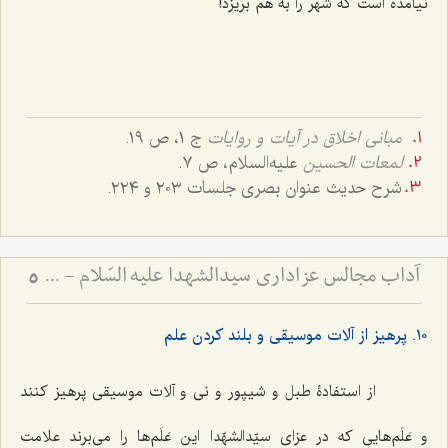
نیامده است که شهر را به هم بریزد!
مبانی اخلاق در آیات و روایات
ج ١، ص ١٩.
لمعات الحسین
علیه‌السلام، ص ٧.
شرح حدیث عنوان بصری جلسات ٢٠٣ و ٢٢٤.
آداب مجالس عزاداری سیدالشهدا علیه السّلام - و دستورات بزرگان راجع به ماه‌های محرم و صفر
5
١٠. پرهیز از آلات موسیقی و بلند کردن علم
از استفادۀ طبل و شیپور و نی و آلات موسیقی پرهیز کنند
و عَلَم‌هایی که در عزای سیّدالشهّدا این عَلَم‌ها را می‌برند علامت