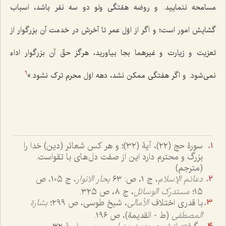
مسامحه ننمایید. و روضه هفتگی ولو دو سه نفر باشد، اسباب
گشایش امور است؛ و اگر از اوّل عمر تا آخرش در خدمت آن بزرگوار از
تعزیت و زیارت و غیرهما بجا بیاورید، هرگز حقّ آن بزرگوار اداء
نمی‌شود. و اگر هفتگی ممکن نشد، دهه اوّل محرم ترک نشود.»
6
سورۀ حج (٢٢)، آیۀ (٣٢)؛ و هر کس شعائر (دین) خدا را
بزرگ و محترم دارد این از صفت دل‌های با تقواست.
(مترجم)
دعائم الإسلام
، ج ١، ص: ٦٣
بحار الانوار
، ج ١٠٥، ص
١٥؛
مستدرک الوسائل
، ج ٨، ص ٣٢٥.
با قدری اختلاف
الأمالی
، شیخ طوسی، ص ٢٩٩؛
بشارة
المصطفی
(ط - القدیمة)، ص ١٩٦.