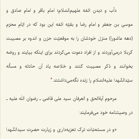
دأب و دیدن ائمّه علهیم‌السّلام؛ امام باقر و امام صادق و
موسی بن جعفر و امام رضا و بقیّه ائمّه این بود که در ایّام محرّم
(دهه عاشورا) منزل خودشان را به موقعیّت حزن و اندوه بر مصیبت
کربلا درمی‌آوردند و از افراد دعوت می‌کردند برای اینکه بیایند و روضه
بخوانند و ذکر مصیبت کنند و خلاصه یاد آن حادثه و مسأله
سیّدالشّهدا علیه‌السّلام را زنده نگه‌می‌داشتند.
5
مرحوم آیةالحق و العرفان سید علی قاضی ـ رضوان اللَه علیه ـ
در وصیتنامه خود می‌فرمایند:
«و در مستحبّات ترک تعزیه‌داری و زیارت حضرت سیدالشّهدا