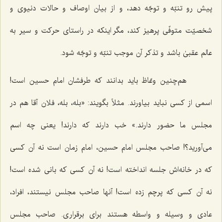
پیش رو تنبّه و توجّه دهد، و از بیان اوصاف و حالات دنیوی و
شخصیّت متوفّی پرهیز کند، مگر اینکه در راستای حرکت و سیر به
عالم عقبیٰ باشد و تذکر آن موجب تنبّه و توجّه شود.
هم‌چنین وعّاظ باید بدانند که طرفشان امام حسین است!
اسمی از کسی نباید بیاورند. مثلاً بگویند: «بله، بله، فلان آقا هم در
مجلس ما حضور دارند.» خب دارند که دارند! یعنی چه اسم
می‌آورید؟! صاحب مجلس امام حسین، امام زمان است نه آن کسی
که در خانه‌اش جلسه انداخته است! نه آن کسی که بانی شده است!
نه آن کسی که پرچم زده است! آنها صاحب مجلس نیستند، افراد،
عادی و وسیله و واسطه هستند برای برقراری. صاحب مجلس