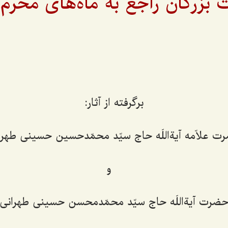
 بزرگان راجع به ماه‌های محرم
برگرفته از آثار:
ت علاّمه آیةاللَه حاج سیّد محمّدحسین حسینی طهرا
و
ضرت آیةاللَه حاج سیّد محمّدمحسن حسینی طهرانی