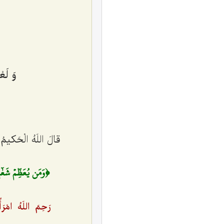
وَ لَع
قالَ اللَهُ الْحَکیمُ
﴿وَمَن يُعَظِّمۡ شَعٰٓئِرَ
رَحِمَ اللَهُ امْرَأً أ