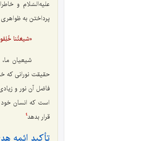
علیه‌السّلام و خاط
پرداختن به ظواهری 
«شیعَتُنا خُلِقوا م
شیعیان ما، این
حقیقت نورانی که خداو
فاضل آن نور و زیادی
است که انسان خود را
قرار بدهد
4
تأکید ائمه هدی