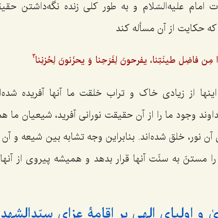
رات امام علیه‌السّلام و به طور کلی زنده نگه‌داشتن ح
که حکایت از آن مسأله کند
ِن فاضِل طینَتِنا، یفرحونَ لِفَرَحِنا وَ یحزَنونَ لِحُزنِنا
3
ها از زیادی خاک و تراب خلقت ما آنها آفریده شده‌ا
ند وجود ما را از آن حقیقت نورانی آفرید، شیعیان ما هم ا
 آن نور، خلق شده‌اند. بنابراین وجه تشابه بین شیعه و آن 
 مستنّ به سنّت آنها قرار بدهد و همیشه پیروی از آنها 
ٰ و اولیای الهی بر اقامۀ عزای سیّدالشهدا