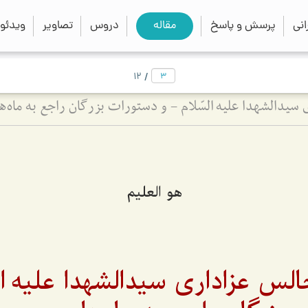
close
search
نی
پرسش و پاسخ
مقاله
دروس
تصاویر
ویدئو
/
12
سیدالشهدا علیه السّلام - و دستورات بزرگان راجع به ماه‌
هو العلیم
لس عزاداری سیدالشهدا علیه ال