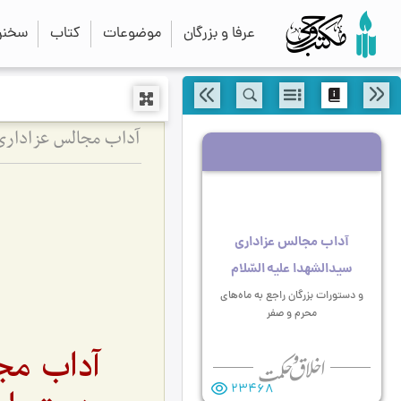
عرفا و بزرگان
موضوعات
کتاب
سخنرا
آداب مجالس عزاداری 
آداب مجالس عزاداری
سیدالشهدا علیه السّلام
و دستورات بزرگان راجع به ماه‌های
محرم و صفر
آداب مجا
23468