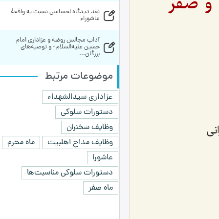
 و صفر
نقد دیدگاه احساسی نسبت به واقعۀ 
عاشوراء
آداب مجالس روضه و عزاداری امام 
حسین علیه‌السلام - و توصیه‌های 
بزرگان...
موضوعات مرتبط
عزاداری سیدالشهداء
دستورات سلوکی
وظایف سخنران
نی
وظایف مداح اهلبیت
ماه محرم
عاشورا
دستورات سلوکی مناسبت‌ها
ماه صفر