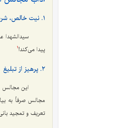
١. نیت خالص، شرط اصلی برگزاری مجالس سیدالشهدا علیه السّلام
سیدالشهدا علیه
پیدا می‌کند!
1
٢. پرهیز از تبلیغ
این مجالس باید
مجالس صرفاً به بیا
تعریف و تمجید بانی 