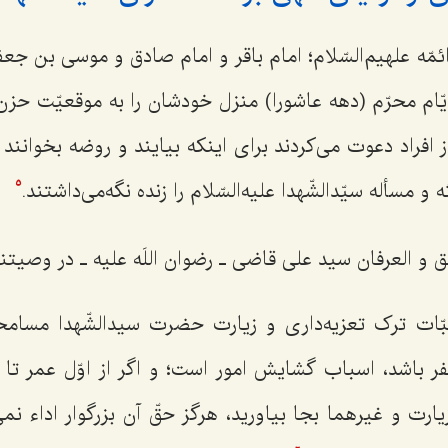
ه علهیم‌السّلام؛ امام باقر و امام صادق و موسی بن جعفر 
 ایّام محرّم (دهه عاشورا) منزل خودشان را به موقعیّت حز
 از افراد دعوت می‌کردند برای اینکه بیایند و روضه بخوانن
و مسأله سیّدالشّهدا علیه‌السّلام را زنده نگه‌می‌داشتند.
5
 العرفان سید علی قاضی ـ رضوان اللَه علیه ـ در وصیتنام
ت ترک تعزیه‌داری و زیارت حضرت سیدالشّهدا مسامحه
ر باشد، اسباب گشایش امور است؛ و اگر از اوّل عمر ت
زیارت و غیرهما بجا بیاورید، هرگز حقّ آن بزرگوار اداء نم