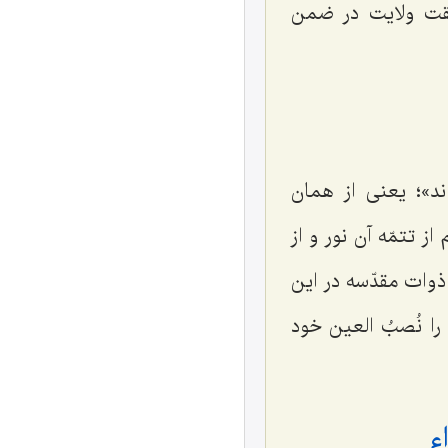
قیقت ولایت در ضمن
ند»؛ یعنی از همان
ز تتمّه آن نور و از
ذوات مقدّسه در این
را نُصبُ العین خود
ء