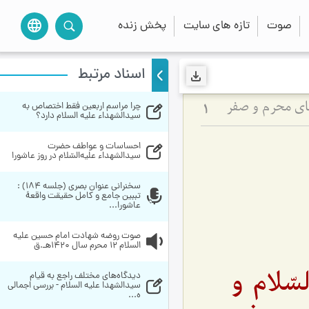
صوت
تازه های سایت
پخش زنده
language
اسناد مرتبط
چرا مراسم اربعین فقط اختصاص به 
های محرم و صفر
1
سیدالشهداء علیه السلام دارد؟
احساسات‌ و عواطف‌ حضرت‌ 
سيدالشهداء عليه‌السّلام در روز عاشورا
سخنراني عنوان بصري (جلسه 184) : 
تببین جامع و کامل حقیقت واقعۀ 
عاشورا...
صوت روضه شهادت امام حسین علیه 
السلام 12 محرم سال 1420هـ.ق
سّلام و
دیدگاه‌های مختلف راجع به قیام 
سیدالشهدا علیه السلام - بررسی اجمالی 
ه...