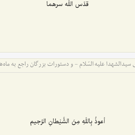
قدّس اللَه سرهما
سیدالشهدا علیه السّلام - و دستورات بزرگان راجع به ماه‌
أعوذُ بِاللَهِ مِنَ الشَّیْطانِ الرَّجیم‌