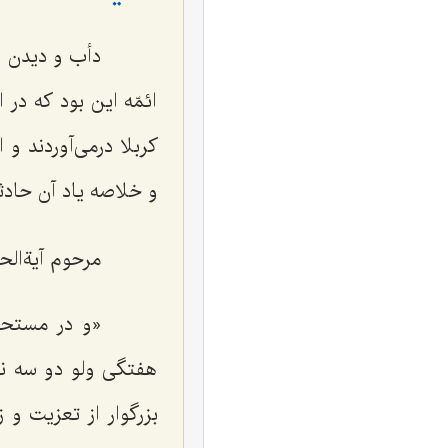
دأب و دیدن ائمّ
ائمّه این بود که در
کربلا درمی‌آوردند و
و خلاصه یاد آن حادثه 
مرحوم آیةالحق و
«و در مستحبّا
هفتگی ولو دو سه نف
بزرگوار از تعزیت و 