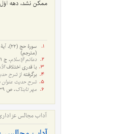
ممکن نشد، دهه اوّل
(مترجم)
دعائم الإسلام
، ج ١، ص: ٦٣
با قدری اختلاف
الأ
برگرفته از
شرح حدی
شرح حدیث عنوان 
مهر تابناک
، ص ٣٣٩.
آداب مجالس عزاداری 
آداب مجالس عز