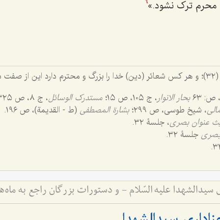
 محرم ترک نشود.»
6
سورۀ حج (٢٢)، آیۀ (٣٢)؛ و هر کس شعائر (دین) خدا را بزرگ و محترم دارد این از 
بحار الانوار
، ج ١٠٥، ص ١٥؛
مستدرک الوسائل
، ج ٨، ص ٣٢٥.
مالی
، شیخ طوسی، ص ٢٩٩؛
بشارة المصطفی
(ط - القدیمة)، ص ١٩٦.
ث عنوان بصری
، جلسۀ ٣٢.
بصری
جلسۀ ٣٢.
سیدالشهدا علیه السّلام - و دستورات بزرگان راجع به ماه‌
اداری سیدالشهدا