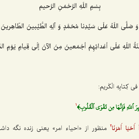
بِسْمِ اللَهِ الرَّحْمَنِ الرَّحیم‌
وَ صَلَّی اللَهُ عَلَی سَیِّدِنا مُحَمَّدٍ وَ آلِهِ الطَّیِّبینَ الطّاهِرینَ‌
ْنَةُ اللَهِ عَلَی أعْدائِهِمْ أجْمَعینَ مِنَ الآنَ إلَی قِیامِ یَوْمِ الد
 فی کِتابِهِ الْکَریم:
 ٱللَهِ فَإِنَّهَا مِن تَقۡوَى ٱلۡقُلُوبِ﴾
1
منظور از «احیاء امر» یعنی زنده نگه داشت
َحْیَا أَمْرَنَا
2