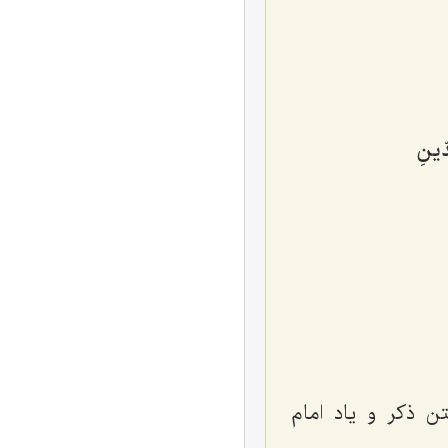
ّینِ‌
ن ذکر و یاد امام