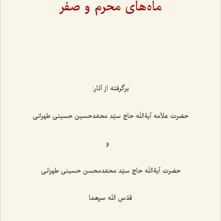
ماه‌های محرم و صفر
برگرفته از آثار:
حضرت علاّمه آیةاللَه حاج سیّد محمّدحسین حسینی طهرانی
و
حضرت آیةاللَه حاج سیّد محمّدمحسن حسینی طهرانی
قدّس اللَه سرهما