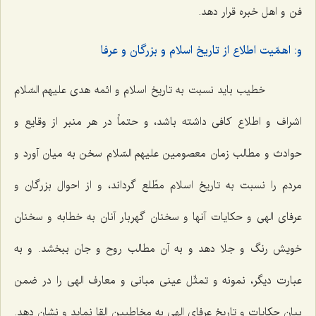
فن و اهل خبره قرار دهد.
و: اهمّیت اطلاع از تاریخ اسلام و بزرگان و عرفا
خطیب باید نسبت به تاریخ اسلام و ائمه هدی علیهم السّلام
اشراف و اطلاع کافی داشته باشد، و حتماً در هر منبر از وقایع و
حوادث و مطالب زمان معصومین علیهم السّلام سخن به میان آورد و
مردم را نسبت به تاریخ اسلام مطّلع گرداند، و از احوال بزرگان و
عرفای الهی و حکایات آنها و سخنان گهربار آنان به خطابه و سخنان
خویش رنگ و جلا دهد و به آن مطالب روح و جان ببخشد. و به
عبارت دیگر، نمونه و تمثّل عینی مبانی و معارف الهی را در ضمن
بیان حکایات و تاریخ عرفای الهی به مخاطبین القا نماید و نشان دهد.