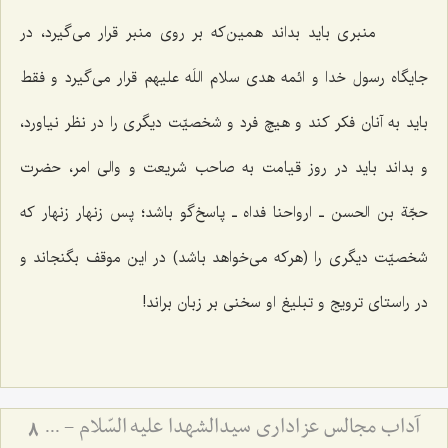
منبری باید بداند همین‌که بر روی منبر قرار می‌گیرد، در
جایگاه رسول خدا و ائمه هدی سلام اللَه علیهم قرار می‌گیرد و فقط
باید به آنان فکر کند و هیچ فرد و شخصیّت دیگری را در نظر نیاورد،
و بداند باید در روز قیامت به صاحب شریعت و والی امر، حضرت
حجّة بن الحسن ـ ارواحنا فداه ـ پاسخ‌گو باشد؛ پس زنهار زنهار که
شخصیّت دیگری را (هرکه می‌خواهد باشد) در این موقف بگنجاند و
در راستای ترویج و تبلیغ او سخنی بر زبان براند!
آداب مجالس عزاداری سیدالشهدا علیه السّلام - و دستورات بزرگان راجع به ماه‌های محرم و صفر
8