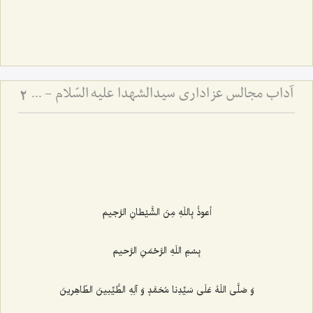
آداب مجالس عزاداری سیدالشهدا علیه السّلام - و دستورات بزرگان راجع به ماه‌های محرم و صفر
2
أعوذُ بِاللَهِ مِنَ الشَّیْطانِ الرَّجیم‌
بِسْمِ اللَهِ الرَّحْمَنِ الرَّحیم‌
وَ صَلَّی اللَهُ عَلَی سَیِّدِنا مُحَمَّدٍ وَ آلِهِ الطَّیِّبینَ الطّاهِرینَ‌