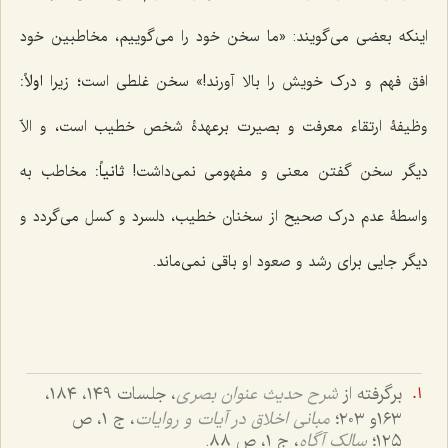
اینکه بعضی می‌گویند: «ما سخن خود را می‌گوییم، مخاطبین خود
افق فهم و درک خویش را بالا آورند!» سخن غلطی است؛ زیرا
اولاً:
وظیفۀ ارتقاء معرفت و بصیرت برعهدۀ شخص خطیب است، و الاّ
دیگر سخن گفتن معنی و مفهومی نمی‌داشت!
ثانیاً:
مخاطب به
واسطۀ عدم درک صحیح از سخنان خطیب، دلسرد و کسل می‌گردد و
دیگر جایی برای رشد و صعود او باقی نمی‌ماند.
برگرفته از
شرح حدیث عنوان بصری
، جلسات ١٤٩، ١٨٤،
١٦٣و ٢٠٣؛
مبانی اخلاق در آیات و روایات
، ج ١، ص
١٢٥؛
سالک آگاه
، ج ١، ص ٨٨.