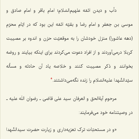
دأب و دیدن ائمّه علهیم‌السّلام؛ امام باقر و امام صادق و
موسی بن جعفر و امام رضا و بقیّه ائمّه این بود که در ایّام محرّم
(دهه عاشورا) منزل خودشان را به موقعیّت حزن و اندوه بر مصیبت
کربلا درمی‌آوردند و از افراد دعوت می‌کردند برای اینکه بیایند و روضه
بخوانند و ذکر مصیبت کنند و خلاصه یاد آن حادثه و مسأله
سیّدالشّهدا علیه‌السّلام را زنده نگه‌می‌داشتند.
5
مرحوم آیةالحق و العرفان سید علی قاضی ـ رضوان اللَه علیه ـ
در وصیتنامه خود می‌فرمایند:
«و در مستحبّات ترک تعزیه‌داری و زیارت حضرت سیدالشّهدا