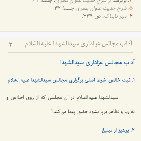
برگرفته از
شرح حدیث عنوان بصری
، جلسۀ ٣٢.
شرح حدیث عنوان بصری
جلسۀ ٣٢.
مهر تابناک
، ص ٣٣٩.
آداب مجالس عزاداری سیدالشهدا علیه السّلام - و دستورات بزرگان راجع به ماه‌های محرم و صفر
3
آداب مجالس عزاداری سیدالشهدا
١. نیت خالص، شرط اصلی برگزاری مجالس سیدالشهدا علیه السّلام
سیدالشهدا علیه السّلام در آن مجلسی که از روی اخلاص و
نه ریا و تظاهر برپا بشود حضور پیدا می‌کند!
1
٢. پرهیز از تبلیغ