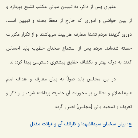
منبری پس از ذاکر، به تبیین مبانی مکتب تشیّع بپردازد و
از بیان حواشی و اموری که خارج از محطّ بحث و تبیین است،
دوری گزیند؛ مردم تشنۀ معارف اهل‌بیت می‌باشند و از تکرار مکرّرات
خسته شده‌اند. مردم پس از استماع سخنان خطیب باید احساس
کنند به درک بهتر و انکشاف حقایق بیشتری دسترسی پیدا کرده‌اند.
در این مجالس باید صرفاً به بیان معارف و اهداف امام
علیه السّلام و مطالبی بر محوریّت آن حضرت پرداخته شود، و از ذکر و
تعریف و تمجید بانی [مجلس] احتراز گردد.
ح: بیان سخنان سیدالشهدا و ظرائف آن و قرائت مقتل