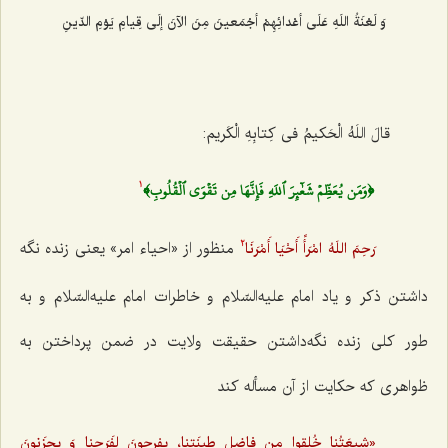
وَ لَعْنَةُ اللَهِ عَلَی أعْدائِهِمْ أجْمَعینَ مِنَ الآنَ إلَی قِیامِ یَوْمِ الدّینِ‌
قالَ اللَهُ الْحَکیمُ فی کِتابِهِ الْکَریم:
﴿وَمَن يُعَظِّمۡ شَعٰٓئِرَ ٱللَهِ فَإِنَّهَا مِن تَقۡوَى ٱلۡقُلُوبِ﴾
1
منظور از «احیاء امر» یعنی زنده نگه
رَحِمَ اللَهُ امْرَأً أَحْیَا أَمْرَنَا
2
داشتن ذکر و یاد امام علیه‌السّلام و خاطرات امام علیه‌السّلام و به
طور کلی زنده نگه‌داشتن حقیقت ولایت در ضمن پرداختن به
ظواهری که حکایت از آن مسأله کند
«شیعَتُنا خُلِقوا مِن فاضِل طینَتِنا، یفرحونَ لِفَرَحِنا وَ یحزَنونَ