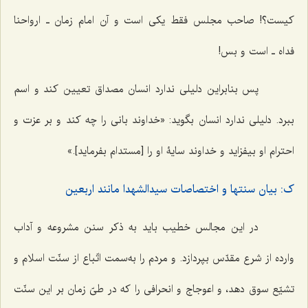
کیست؟! صاحب مجلس فقط یکی است و آن امام زمان ـ ارواحنا
فداه ـ است و بس!
پس بنابراین دلیلی ندارد انسان مصداق تعیین کند و اسم
ببرد. دلیلی ندارد انسان بگوید: «خداوند بانی را چه کند و بر عزت و
احترام او بیفزاید و خداوند سایۀ او را [مستدام بفرماید].»
ک: بیان سنتها و اختصاصات سیدالشهدا مانند اربعین
در این مجالس خطیب باید به ذکر سنن مشروعه و آداب
وارده از شرع مقدّس بپردازد. و مردم را به‌سمت اتّباع از سنّت اسلام و
تشیّع سوق دهد، و اعوجاج و انحرافی را که در طیّ زمان بر این سنّت