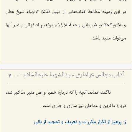
در این زمینه مطالعۀ کتاب‌هایی از قبیل
تذکرة الاولیاء
شیخ عطار
و
طرائق الحقائق
شیروانی و
حلیة الاولیاء
ابونعیم اصفهانی و غیر آنها
می‌تواند مفید باشد.
آداب مجالس عزاداری سیدالشهدا علیه السّلام - و دستورات بزرگان راجع به ماه‌های محرم و صفر
7
ناگفته نماند: آنچه را که دربارۀ خطبا و اهل منبر مذکور شد،
دربارۀ ذاکرین و مداحان نیز ساری و جاری است.
ز: پرهیز از تکرار مکررات و تعریف و تمجید از بانی