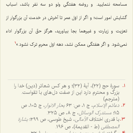
مسامحه ننمایید. و روضه هفتگی ولو دو سه نفر باشد، اسباب
گشایش امور است؛ و اگر از اوّل عمر تا آخرش در خدمت آن بزرگوار از
تعزیت و زیارت و غیرهما بجا بیاورید، هرگز حقّ آن بزرگوار اداء
نمی‌شود. و اگر هفتگی ممکن نشد، دهه اوّل محرم ترک نشود.»
6
سورۀ حج (٢٢)، آیۀ (٣٢)؛ و هر کس شعائر (دین) خدا را
بزرگ و محترم دارد این از صفت دل‌های با تقواست.
(مترجم)
دعائم الإسلام
، ج ١، ص: ٦٣
بحار الانوار
، ج ١٠٥، ص
١٥؛
مستدرک الوسائل
، ج ٨، ص ٣٢٥.
با قدری اختلاف
الأمالی
، شیخ طوسی، ص ٢٩٩؛
بشارة
المصطفی
(ط - القدیمة)، ص ١٩٦.