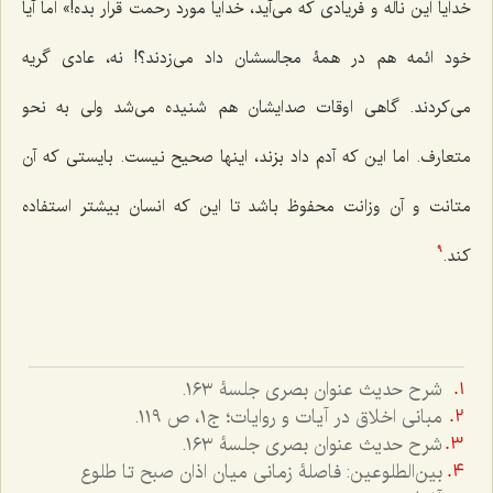
خدایا این ناله و فریادی که می‌آید، خدایا مورد رحمت قرار بده!» اما آیا
خود ائمه هم در همۀ مجالسشان داد می‌زدند؟! نه، عادی گریه
می‌کردند. گاهی اوقات صدایشان هم شنیده می‌شد ولی به نحو
متعارف. اما این که آدم داد بزند، اینها صحیح نیست. بایستی که آن
متانت و آن وزانت محفوظ باشد تا این که انسان بیشتر استفاده
کند.
9
شرح حدیث عنوان بصری جلسۀ ١٦٣.
مبانی اخلاق در آیات و روایات؛ ج۱، ص ١١٩.
شرح حدیث عنوان بصری جلسۀ ١٦٣.
بین‌الطلوعین: فاصلۀ زمانی میان اذان صبح تا طلوع