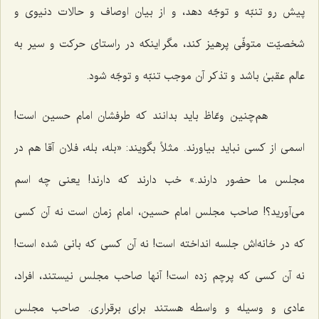
پیش رو تنبّه و توجّه دهد، و از بیان اوصاف و حالات دنیوی و
شخصیّت متوفّی پرهیز کند، مگر اینکه در راستای حرکت و سیر به
عالم عقبیٰ باشد و تذکر آن موجب تنبّه و توجّه شود.
هم‌چنین وعّاظ باید بدانند که طرفشان امام حسین است!
اسمی از کسی نباید بیاورند. مثلاً بگویند: «بله، بله، فلان آقا هم در
مجلس ما حضور دارند.» خب دارند که دارند! یعنی چه اسم
می‌آورید؟! صاحب مجلس امام حسین، امام زمان است نه آن کسی
که در خانه‌اش جلسه انداخته است! نه آن کسی که بانی شده است!
نه آن کسی که پرچم زده است! آنها صاحب مجلس نیستند، افراد،
عادی و وسیله و واسطه هستند برای برقراری. صاحب مجلس