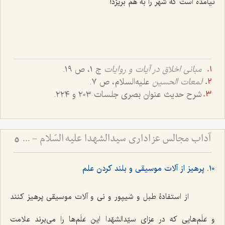
نیامده است که شهر را به هم بریزد!
مبانی اخلاق در آیات و روایات
ج ١، ص ١٩.
لمعات الحسین
علیه‌السلام، ص ٧.
شرح حدیث عنوان بصری جلسات ٢٠٣ و ٢٢٤.
آداب مجالس عزاداری سیدالشهدا علیه السّلام - و دستورات بزرگان راجع به ماه‌های محرم و صفر
5
١٠. پرهیز از آلات موسیقی و بلند کردن علم
از استفادۀ طبل و شیپور و نی و آلات موسیقی پرهیز کنند
و عَلَم‌هایی که در عزای سیّدالشهّدا این عَلَم‌ها را می‌برند علامت