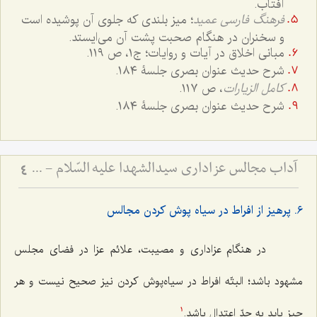
آفتاب.
فرهنگ فارسی عمید
؛ میز بلندی که جلوی آن پوشیده است
و سخنران در هنگام صحبت پشت آن می‌ایستد.
مبانی اخلاق در آیات و روایات؛ ج۱، ص ١١٩.
شرح حدیث عنوان بصری جلسۀ ١٨٤.
کامل الزیارات
، ص ١١٧.
شرح حدیث عنوان بصری جلسۀ ١٨٤.
آداب مجالس عزاداری سیدالشهدا علیه السّلام - و دستورات بزرگان راجع به ماه‌های محرم و صفر
4
٦. پرهیز از افراط در سیاه پوش کردن مجالس
در هنگام عزاداری و مصیبت، علائم عزا در فضای مجلس
مشهود باشد؛ البتّه افراط در سیاه‌پوش کردن نیز صحیح نیست و هر
چیز باید به حدّ اعتدال باشد.
1