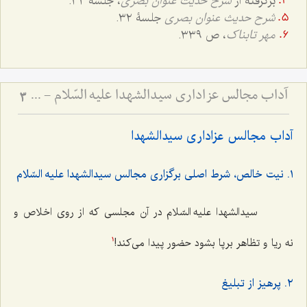
برگرفته از
شرح حدیث عنوان بصری
، جلسۀ ٣٢.
شرح حدیث عنوان بصری
جلسۀ ٣٢.
مهر تابناک
، ص ٣٣٩.
آداب مجالس عزاداری سیدالشهدا علیه السّلام - و دستورات بزرگان راجع به ماه‌های محرم و صفر
3
آداب مجالس عزاداری سیدالشهدا
١. نیت خالص، شرط اصلی برگزاری مجالس سیدالشهدا علیه السّلام
سیدالشهدا علیه السّلام در آن مجلسی که از روی اخلاص و
نه ریا و تظاهر برپا بشود حضور پیدا می‌کند!
1
٢. پرهیز از تبلیغ