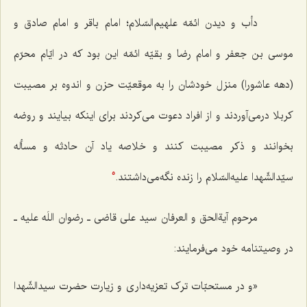
دأب و دیدن ائمّه علهیم‌السّلام؛ امام باقر و امام صادق و
موسی بن جعفر و امام رضا و بقیّه ائمّه این بود که در ایّام محرّم
(دهه عاشورا) منزل خودشان را به موقعیّت حزن و اندوه بر مصیبت
کربلا درمی‌آوردند و از افراد دعوت می‌کردند برای اینکه بیایند و روضه
بخوانند و ذکر مصیبت کنند و خلاصه یاد آن حادثه و مسأله
سیّدالشّهدا علیه‌السّلام را زنده نگه‌می‌داشتند.
5
مرحوم آیةالحق و العرفان سید علی قاضی ـ رضوان اللَه علیه ـ
در وصیتنامه خود می‌فرمایند:
«و در مستحبّات ترک تعزیه‌داری و زیارت حضرت سیدالشّهدا