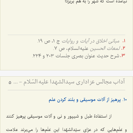
نیامده است که شهر را به هم بریزد!
مبانی اخلاق در آیات و روایات
ج ١، ص ١٩.
لمعات الحسین
علیه‌السلام، ص ٧.
شرح حدیث عنوان بصری جلسات ٢٠٣ و ٢٢٤.
آداب مجالس عزاداری سیدالشهدا علیه السّلام - و دستورات بزرگان راجع به ماه‌های محرم و صفر
5
١٠. پرهیز از آلات موسیقی و بلند کردن علم
از استفادۀ طبل و شیپور و نی و آلات موسیقی پرهیز کنند
و عَلَم‌هایی که در عزای سیّدالشهّدا این عَلَم‌ها را می‌برند علامت