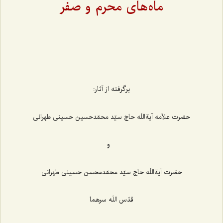
ماه‌های محرم و صفر
برگرفته از آثار:
حضرت علاّمه آیةاللَه حاج سیّد محمّدحسین حسینی طهرانی
و
حضرت آیةاللَه حاج سیّد محمّدمحسن حسینی طهرانی
قدّس اللَه سرهما