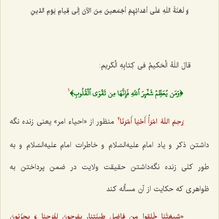
وَ لَعْنَةُ اللَهِ عَلَی أعْدائِهِمْ أجْمَعینَ مِنَ الآنَ إلَی قِیامِ یَوْمِ الدّینِ‌
قالَ اللَهُ الْحَکیمُ فی کِتابِهِ الْکَریم:
﴿وَمَن يُعَظِّمۡ شَعٰٓئِرَ ٱللَهِ فَإِنَّهَا مِن تَقۡوَى ٱلۡقُلُوبِ﴾
1
منظور از «احیاء امر» یعنی زنده نگه
رَحِمَ اللَهُ امْرَأً أَحْیَا أَمْرَنَا
2
داشتن ذکر و یاد امام علیه‌السّلام و خاطرات امام علیه‌السّلام و به
طور کلی زنده نگه‌داشتن حقیقت ولایت در ضمن پرداختن به
ظواهری که حکایت از آن مسأله کند
«شیعَتُنا خُلِقوا مِن فاضِل طینَتِنا، یفرحونَ لِفَرَحِنا وَ یحزَنونَ