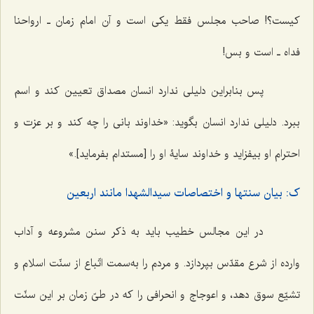
کیست؟! صاحب مجلس فقط یکی است و آن امام زمان ـ ارواحنا
فداه ـ است و بس!
پس بنابراین دلیلی ندارد انسان مصداق تعیین کند و اسم
ببرد. دلیلی ندارد انسان بگوید: «خداوند بانی را چه کند و بر عزت و
احترام او بیفزاید و خداوند سایۀ او را [مستدام بفرماید].»
ک: بیان سنتها و اختصاصات سیدالشهدا مانند اربعین
در این مجالس خطیب باید به ذکر سنن مشروعه و آداب
وارده از شرع مقدّس بپردازد. و مردم را به‌سمت اتّباع از سنّت اسلام و
تشیّع سوق دهد، و اعوجاج و انحرافی را که در طیّ زمان بر این سنّت