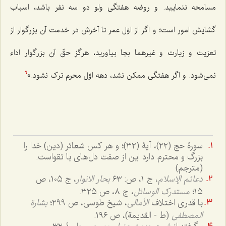
مسامحه ننمایید. و روضه هفتگی ولو دو سه نفر باشد، اسباب
گشایش امور است؛ و اگر از اوّل عمر تا آخرش در خدمت آن بزرگوار از
تعزیت و زیارت و غیرهما بجا بیاورید، هرگز حقّ آن بزرگوار اداء
نمی‌شود. و اگر هفتگی ممکن نشد، دهه اوّل محرم ترک نشود.»
6
سورۀ حج (٢٢)، آیۀ (٣٢)؛ و هر کس شعائر (دین) خدا را
بزرگ و محترم دارد این از صفت دل‌های با تقواست.
(مترجم)
دعائم الإسلام
، ج ١، ص: ٦٣
بحار الانوار
، ج ١٠٥، ص
١٥؛
مستدرک الوسائل
، ج ٨، ص ٣٢٥.
با قدری اختلاف
الأمالی
، شیخ طوسی، ص ٢٩٩؛
بشارة
المصطفی
(ط - القدیمة)، ص ١٩٦.