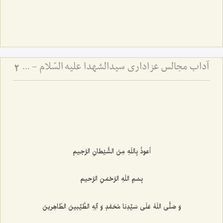
آداب مجالس عزاداری سیدالشهدا علیه السّلام - و دستورات بزرگان راجع به ماه‌های محرم و صفر
2
أعوذُ بِاللَهِ مِنَ الشَّیْطانِ الرَّجیم‌
بِسْمِ اللَهِ الرَّحْمَنِ الرَّحیم‌
وَ صَلَّی اللَهُ عَلَی سَیِّدِنا مُحَمَّدٍ وَ آلِهِ الطَّیِّبینَ الطّاهِرینَ‌