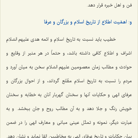
فن و اهل خبره قرار دهد.
و: اهمّیت اطلاع از تاریخ اسلام و بزرگان و عرفا
خطیب باید نسبت به تاریخ اسلام و ائمه هدی علیهم السّلام
اشراف و اطلاع کافی داشته باشد، و حتماً در هر منبر از وقایع و
حوادث و مطالب زمان معصومین علیهم السّلام سخن به میان آورد و
مردم را نسبت به تاریخ اسلام مطّلع گرداند، و از احوال بزرگان و
عرفای الهی و حکایات آنها و سخنان گهربار آنان به خطابه و سخنان
خویش رنگ و جلا دهد و به آن مطالب روح و جان ببخشد. و به
عبارت دیگر، نمونه و تمثّل عینی مبانی و معارف الهی را در ضمن
بیان حکایات و تاریخ عرفای الهی به مخاطبین القا نماید و نشان دهد.