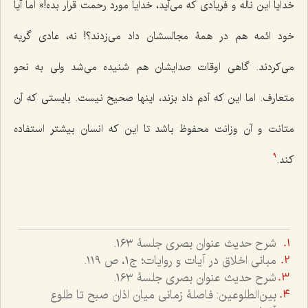
خدایا این ناله و فریادی که می‌آید، خدایا مورد رحمت قرار بده!» اما آیا
خود ائمه هم در همۀ مجالسشان داد می‌زدند؟! نه، عادی گریه
می‌کردند. گاهی اوقات صدایشان هم شنیده می‌شد ولی به نحو
متعارف. اما این که آدم داد بزند، اینها صحیح نیست. بایستی که آن
متانت و آن وزانت محفوظ باشد تا این که انسان بیشتر استفاده
کند.
9
شرح حدیث عنوان بصری جلسۀ ١٦٣.
مبانی اخلاق در آیات و روایات؛ ج۱، ص ١١٩.
شرح حدیث عنوان بصری جلسۀ ١٦٣.
بین‌الطلوعین: فاصلۀ زمانی میان اذان صبح تا طلوع