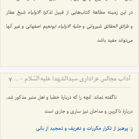
در این زمینه مطالعۀ کتاب‌هایی از قبیل
تذکرة الاولیاء
شیخ عطار
و
طرائق الحقائق
شیروانی و
حلیة الاولیاء
ابونعیم اصفهانی و غیر آنها
می‌تواند مفید باشد.
آداب مجالس عزاداری سیدالشهدا علیه السّلام - و دستورات بزرگان راجع به ماه‌های محرم و صفر
7
ناگفته نماند: آنچه را که دربارۀ خطبا و اهل منبر مذکور شد،
دربارۀ ذاکرین و مداحان نیز ساری و جاری است.
ز: پرهیز از تکرار مکررات و تعریف و تمجید از بانی