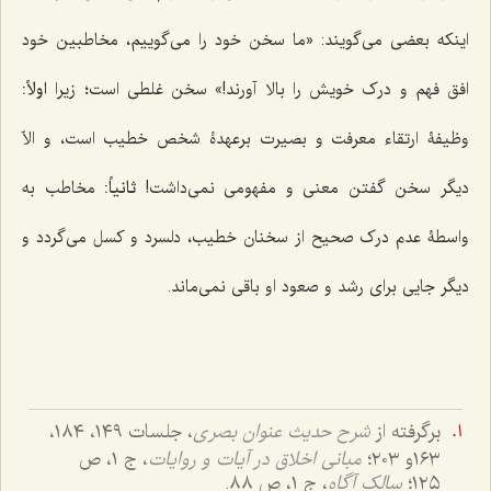
اینکه بعضی می‌گویند: «ما سخن خود را می‌گوییم، مخاطبین خود
افق فهم و درک خویش را بالا آورند!» سخن غلطی است؛ زیرا
اولاً:
وظیفۀ ارتقاء معرفت و بصیرت برعهدۀ شخص خطیب است، و الاّ
دیگر سخن گفتن معنی و مفهومی نمی‌داشت!
ثانیاً:
مخاطب به
واسطۀ عدم درک صحیح از سخنان خطیب، دلسرد و کسل می‌گردد و
دیگر جایی برای رشد و صعود او باقی نمی‌ماند.
برگرفته از
شرح حدیث عنوان بصری
، جلسات ١٤٩، ١٨٤،
١٦٣و ٢٠٣؛
مبانی اخلاق در آیات و روایات
، ج ١، ص
١٢٥؛
سالک آگاه
، ج ١، ص ٨٨.