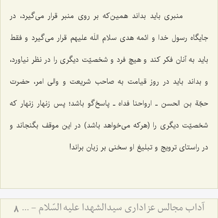
منبری باید بداند همین‌که بر روی منبر قرار می‌گیرد، در
جایگاه رسول خدا و ائمه هدی سلام اللَه علیهم قرار می‌گیرد و فقط
باید به آنان فکر کند و هیچ فرد و شخصیّت دیگری را در نظر نیاورد،
و بداند باید در روز قیامت به صاحب شریعت و والی امر، حضرت
حجّة بن الحسن ـ ارواحنا فداه ـ پاسخ‌گو باشد؛ پس زنهار زنهار که
شخصیّت دیگری را (هرکه می‌خواهد باشد) در این موقف بگنجاند و
در راستای ترویج و تبلیغ او سخنی بر زبان براند!
آداب مجالس عزاداری سیدالشهدا علیه السّلام - و دستورات بزرگان راجع به ماه‌های محرم و صفر
8