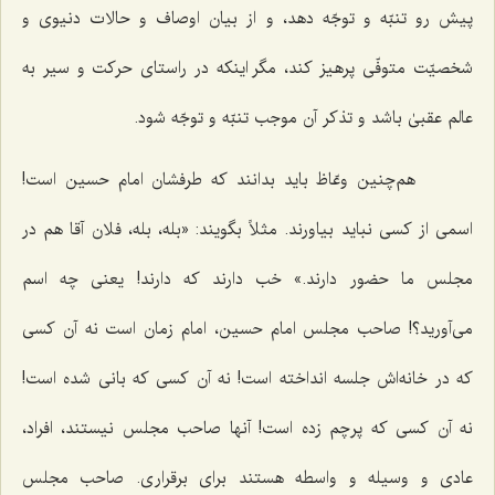
پیش رو تنبّه و توجّه دهد، و از بیان اوصاف و حالات دنیوی و
شخصیّت متوفّی پرهیز کند، مگر اینکه در راستای حرکت و سیر به
عالم عقبیٰ باشد و تذکر آن موجب تنبّه و توجّه شود.
هم‌چنین وعّاظ باید بدانند که طرفشان امام حسین است!
اسمی از کسی نباید بیاورند. مثلاً بگویند: «بله، بله، فلان آقا هم در
مجلس ما حضور دارند.» خب دارند که دارند! یعنی چه اسم
می‌آورید؟! صاحب مجلس امام حسین، امام زمان است نه آن کسی
که در خانه‌اش جلسه انداخته است! نه آن کسی که بانی شده است!
نه آن کسی که پرچم زده است! آنها صاحب مجلس نیستند، افراد،
عادی و وسیله و واسطه هستند برای برقراری. صاحب مجلس