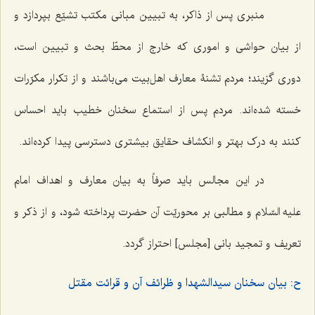
منبری پس از ذاکر، به تبیین مبانی مکتب تشیّع بپردازد و
از بیان حواشی و اموری که خارج از محطّ بحث و تبیین است،
دوری گزیند؛ مردم تشنۀ معارف اهل‌بیت می‌باشند و از تکرار مکرّرات
خسته شده‌اند. مردم پس از استماع سخنان خطیب باید احساس
کنند به درک بهتر و انکشاف حقایق بیشتری دسترسی پیدا کرده‌اند.
در این مجالس باید صرفاً به بیان معارف و اهداف امام
علیه السّلام و مطالبی بر محوریّت آن حضرت پرداخته شود، و از ذکر و
تعریف و تمجید بانی [مجلس] احتراز گردد.
ح: بیان سخنان سیدالشهدا و ظرائف آن و قرائت مقتل