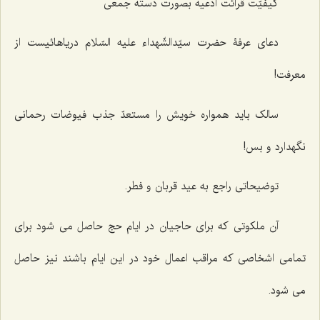
کیفیّت قرائت ادعیه بصورت دسته جمعی
دعای عرفۀ حضرت سیّدالشّهداء علیه السّلام دریاهائیست از
معرفت!
سالک باید همواره خویش را مستعدّ جذب فیوضات رحمانی
نگهدارد و بس!
توضیحاتی راجع به عید قربان و فطر.
آن ملکوتى که براى حاجیان در ایام حج حاصل مى شود براى
تمامى اشخاصى که مراقب اعمال خود در این ایام باشند نیز حاصل
مى شود.