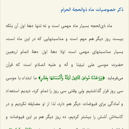
ذکر خصوصیات ماه ذوالحجة الحرام‌
ماه ذی‌الحجه بسیار ماه مهمی است و نه‌ تنها دهۀ اول آن بلکه
بیست روز دیگر هم مهم است و مناسبتهایی که در این ماه است،
بسیار مناسبتهای مهمی است اولا دهۀ اول: دهۀ اتمام اربعین
حضرت موسی علی نبیّنا و آله و علیه السّلام است که قرآن
﴿وَوَٰعَدۡنَا مُوسَىٰ ثَلَٰثِينَ لَيۡلَةٗ وَأَتۡمَمۡنَٰهَا بِعَشۡرٖ﴾
می‌فرماید:
ما ابتداء با موسی
سی روز قرار گذاشتیم ولی وقتی سی روز را تمام کرد، دیدیم استعداد
و آمادگی برای فیوضات دیگر هم دارد، لذا از او مضایقه نکردیم و در
کاسه‌اش آشش را بیشتر کردیم، ده روز دیگر هم بر این فیوضات و