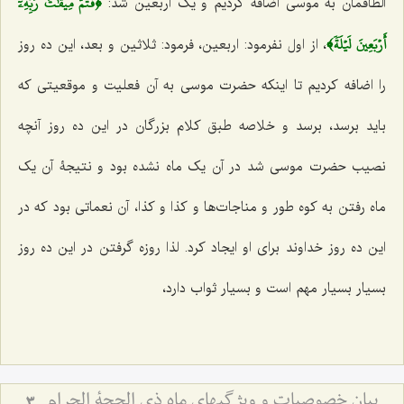
﴿فَتَمَّ مِيقَٰتُ رَبِّهِۦٓ
الطافمان به موسی اضافه کردیم و یک اربعین شد:
أَرۡبَعِينَ لَيۡلَةٗ﴾
، از اول نفرمود: اربعین، فرمود: ثلاثین و بعد، این ده روز
را اضافه کردیم تا اینکه حضرت موسی به آن فعلیت و موقعیتی که
باید برسد، ‌برسد و خلاصه طبق کلام بزرگان در این ده روز آنچه
نصیب حضرت موسی شد در ‌آن یک ماه نشده بود و نتیجۀ آن یک
ماه رفتن به کوه طور و مناجات‌ها و کذا و کذا، آن نعماتی بود که در
این ده روز خداوند برای او ایجاد کرد. لذا روزه گرفتن در این ده روز
بسیار بسیار مهم است و بسیار ثواب دارد،
بیان خصوصیات و ویژگیهای ماه ذی الحجة الحرام