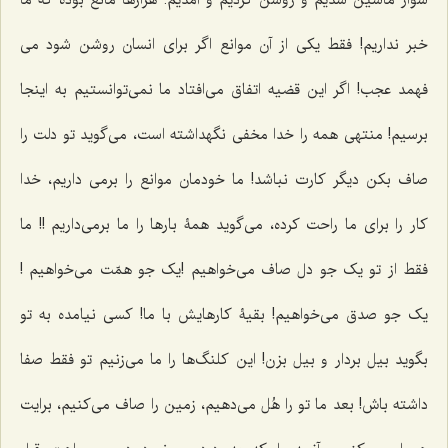
سوار ماشین شدیم و روشن کردیم و آمدیم. هزارها مانع بوده که ما
خبر نداریم! فقط یکی از آن موانع اگر برای انسان روشن ‌شود می
فهمد عجب! اگر این قضیه اتفاق می‌افتاد ما نمی‌توانستیم به اینجا
برسیم! منتهی همه را خدا مخفی نگهداشته است، می‌گوید تو دلت را
صاف بکن دیگر کارت نباشد! ما خودمان موانع را برمی داریم، خدا
کار را برای ما راحت کرده، می‌گوید همۀ بارها را ما برمی‌داریم !! ما
فقط از تو یک جو دل صاف می‌خواهیم !یک جو همّت می‌خواهیم !
یک جو صدق می‌خواهیم! بقیۀ کارهایش با ما! کسی نیامده به تو
بگوید بیل بردار و بیل بزن! این کلنگ‌ها را ما می‌زنیم تو فقط صفا
داشته باش! بعد ما تو را هُل می‌دهیم، زمین را صاف می‌کنیم، برایت