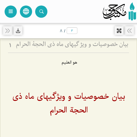
language
view_headline
close
search
8
/
بیان خصوصیات و ویژگیهای ماه ذی الحجة الحرام
1
هو العلیم
بیان خصوصیات و ویژگیهای ماه ذی
الحجة الحرام