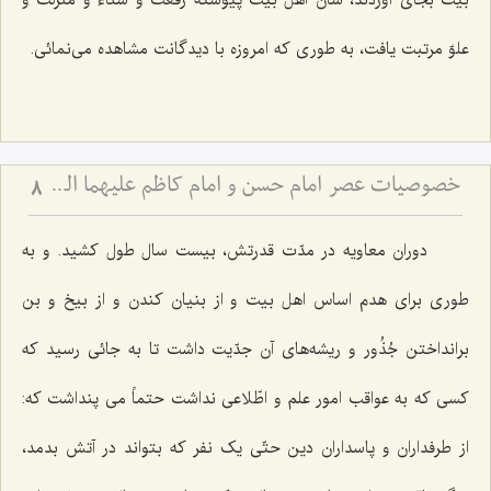
بیت بجاى آوردند، شأن اهل بیت پیوسته رفعت و سناء و منزلت و
علوّ مرتبت یافت، به طورى که امروزه با دیدگانت مشاهده مى‌نمائى.
خصوصیات عصر امام حسن و امام کاظم علیهما السلام از منظر علامه طهرانی
8
دوران معاویه در مدّت قدرتش، بیست سال طول کشید. و به
طورى براى هدم اساس اهل بیت و از بنیان کندن و از بیخ و بن
برانداختن جُذُور و ریشه‌هاى آن جدّیت داشت تا به جائى رسید که
کسى که به عواقب امور علم و اطّلاعى نداشت حتماً مى‌ پنداشت که:
از طرفداران و پاسداران دین حتّى یک نفر که بتواند در آتش بدمد،