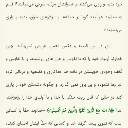
خود ندبه و زارى مى‌کنند و شعرائشان مرثیه سرائى مى‌نمایند؟! قسم
به خداوند هر آینه گویا بر جیفه‌ها و مردارهاى خران، ندبه و زارى
مى‌نمایند!»
آرى در این قضیه و عکس العمل، غرابتى نمى‌باشد. چون
خداوند أولیاء خود را که با نفوس و جان هاى ارزشمند، و با نفایس و
تُحَف وجودى خویشتن در ذات خدا فداکارى و تضحیه و قربانى کرده‌
اند رها ننموده و بى یاور نمى‌ گذارد. و چگونه دشمنان خود را یارى
کند در حالى که آنان رایت جنگ با خدا و با أولیاى خدا را برافراشته
﴿إنَّ اللَه مَعَ الَّذِينَ اتَّقَوْا وَالَّذِينَ هُمْ مُحْسِنُون﴾
اند؟
«خداوند حقّاً با کسانى
است که تقوى پیشه گرفته ‌اند و کسانى که حقّاً ایشان احسان کننده