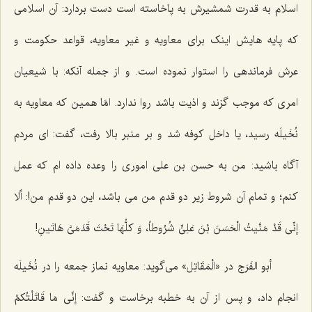
اسلام به قدرت شمشیرش به پاخاسته است دست بردارد: آن اسلامى
که پایه هایش اینک براى معاویه و غیر معاویه، قواعد حکومت و
عرش فرماندهى را استوار نموده است. و از جمله آنکه: با شیعیان
امرى که موجب گزند و اذیت باشد روا ندارد. امَّا همین که معاویه به
نُخَیلَه رسید، یا داخل کوفه شد و بر منبر بالا رفت، گفت: اى مردم
آگاه باشید: من به حسن بن على امورى را وعده داده ‌ام که عمل
کنم؛ و تمام آن شروط زیر دو قدم من مى ‌باشد، این دو قدم من!:
ألَا
إنِّى قَدْ مَنَّیتُ الْحَسَنَ بْنَ عَلِىٍّ شُرُوطاً، وَ کلُّهَا تَحْتَ قَدَمَىَّ هَاتَینِ!
أبو الفَرَج در «الْمَقَاتِل» مى‌گوید: معاویه نماز جمعه را در نُخَیلَه
انجام داد، و پس از آن به خطبه برخاست و گفت:
إنِّى مَا قَاتَلْتُکمْ