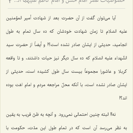
خصوصیات عصر امام حسن و امام کاظم علیهما السلام از منظر علامه طهرانی
3
آیا مى‌توان گفت از آن حضرت بعد از شهادت أمیر المؤمنین
علیه السّلام تا زمان شهادت خودشان که ده سال تمام به طول
انجامید، حدیثى از ایشان صادر نشده است؟! و أیضاً از حضرت سید
الشّهداء علیه السّلام که ده سال دیگر نیز حیات داشتند، و تا واقعه
کربلا و عاشورا مجموعاً بیست سال طول کشیده است، حدیثى از
ایشان صادر نشده است، با آنکه محلّ مراجعه مردم و امام امَّت بوده
اند؟!
نه!! البته چنین احتمالى نمى‌رود. و آنچه به ظنّ قریب به یقین
به نظر مى‌رسد آن است که در تمام طول این مدّت، حکومت با