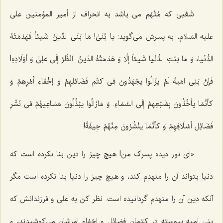
شَعْبى که مُتَّهَم مى ‌باشد به انحراف از أمیر المؤمنین على
علیه السّلام، به پسرش مى‌گوید:
یا بُنَىَّ! مَا بَنَى الدِّینُ شَیئاً فَهَدَمَتْهُ
الدُّنْیا، وَ مَا بَنَتِ الدُّنْیا شَیئاً إلَّا وَ هَدَمَتْهُ الدِّینُ. انْظُرْ إلَى عَلِىٍّ وَ أوْلَادِهِ!
فَإنَّ بَنِى امَیةَ لَمْ یزَالُوا یجْهَدُونَ فِى کتْمِ فَضَائلِهِمْ وَ إخْفَاءِ أمْرِهِمْ وَ
کأنَّمَا یأخُذُونَ بِضَبْعِهِمْ إلَى السَّمَاءِ. وَ مَازَالُوا یبْذُلُونَ مَسَاعِیهُمْ فى نَشْرِ
فَضَائِل أسْلَافِهِمْ وَ کأنَّمَا ینْشُرُونَ مِنْهُمْ جِیفَةً!
«اى نور دیده پسرک من! هیچ چیز را دین بنا نکرده است که
دنیا بتواند آن را منهدم کند، و هیچ چیز را دنیا بنا نکرده است مگر
آنکه دین آن را منهدم گردانیده است. نظر کن به على و فرزندانش که
بنى امیه پیوسته در کتمان فضائل و إخفاء امرشان مى‌کوشیدند، و