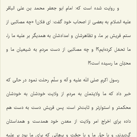
و روایت شده است که: امام ابو جعفر محمد بن على الباقر
علیه السّلام به بعضى از اصحاب خود گفت: اى فلان! «چه مصائبى از
ستم قریش بر ما، و تظاهرشان و امدادشان به همدیگر بر علیه ما را،
ما تحمّل کرده‌ایم؟! و چه مصائبى از دست مردم به شیعیان ما و
محبّان ما رسیده است؟!
رسول اکرم صلى اللَه علیه و آله و سلّم رحلت نمود در حالى که
خبر داد که ما ولایتمان به مردم از ولایت خودشان به خودشان
محکمتر و استوارتر و ثابت‌تر است. پس قریش دست به دست هم
داده براى اخراج امر ولایت از معدن خود همدست و همداستان
گردیدند، و با حقّ ما و با حجَّت و برهانى که براى ما بود بر علیه