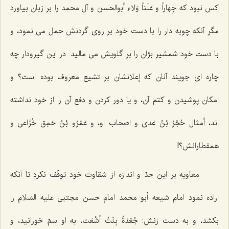
کس نبود که
جِهاراً و عَلَناً وَلاء أبوالحسن و آل محمد
را بر زبان بیاورد
مگر آنکه چوبه دار را با دست خود بر روى گردنش حمل مى‌ نمود، و
با دست خود شمشیر برَّان را بر گلویش مى ‌مالید. در این گیرودار چه
چاره ‌اى جویند آنان که إعلانشان بر تشیع معروف بوده است؟ و
امکان پوشیدن و کتم آن، و یا دور کردن و دفع آن را از خود نداشته‌
اند، أمثال حُجْرُ بْنُ عَدى و اصحاب او، و عَمْرُو بْنُ حَمِق خُزَاعى و
همقطارانش؟!
معاویه بر این حدّ و اندازه از شقاوت خود توقّف نکرد تا آنکه
اراده نمود امام شیعه أبو محمد امام حسن مجتبى علیه السّلام را
بکشد، و به دست زنش: جُعْدَةُ بِنْتُ أشْعَث، به او سمّ خورانید، و