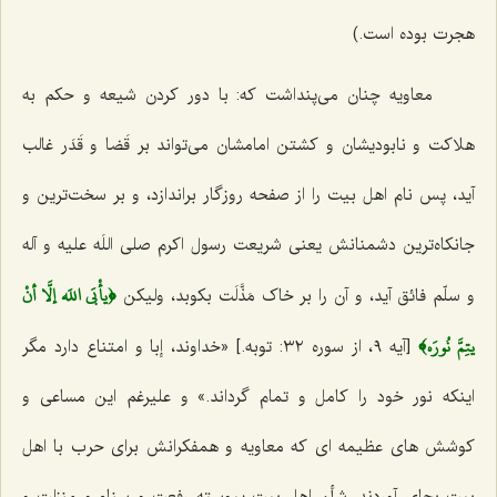
هجرت بوده است.)
معاویه چنان مى‌پنداشت که: با دور کردن شیعه و حکم به
هلاکت و نابودیشان و کشتن امامشان مى‌تواند بر قَضا و قَدَر غالب
آید، پس نام اهل بیت را از صفحه روزگار براندازد، و بر سخت‌ترین و
جانکاه‌ترین دشمنانش یعنى شریعت رسول اکرم صلى اللَه علیه و آله
﴿يأْبَى اللَه إلَّا أنْ
و سلّم فائق آید، و آن را بر خاک مَذَّلَت بکوبد، ولیکن
يتِمَّ نُورَه﴾
[آیه ٩، از سوره ٣٢: توبه.] «خداوند، إبا و امتناع دارد مگر
اینکه نور خود را کامل و تمام گرداند.» و علیرغم این مساعى و
کوشش هاى عظیمه ‌اى که معاویه و همفکرانش براى حرب با اهل