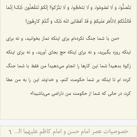
لِتُصَلُّوا، وَ لَا تَصُومُوا، وَ لَا لِتَحُجُّوا، وَ لَا لِتُزَکوا! إنَّکمْ لَتَفْعَلُونَ ذَلِک! إنَّمَا
قَاتَلْتُکمْ لِاتَأَمَّرَ عَلَیکمْ وَ قَدْ أعْطَانِىَ اللَه ذَلِک وَ أنْتُمْ کارِهُونَ!
«من با شما جنگ نکرده‌ام براى اینکه نماز بخوانید، و نه براى
اینکه روزه بگیرید، و نه براى اینکه حج بجاى آورید، و نه براى اینکه
زکوة بدهید! شما این کارها را انجام مى‌دهید! من فقط با شما جنگ
کرده ‌ام تا اینکه بر شما حکومت کنم، و خداوند این را به من عطا
کرد، در حالى که شما از حکومت من ناراضى مى‌باشید!»
خصوصیات عصر امام حسن و امام کاظم علیهما السلام از منظر علامه طهرانی
6