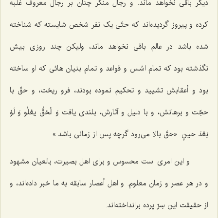
دیگر باقى نخواهد ماند. و رجال منکر چنان بر رجال معروف غلبه
کرده و پیروز گردیده‌اند که حتّى یک نفر شخص شایسته که شناخته
شده باشد در عالم باقى نخواهد ماند، ولیکن چند روزى بیش
نگذشته بود که تمام اسُس و قواعد و تمام بنیان هائى که او ساخته
بود و أعقابش تشیید و تحکیم نموده بودند، فرو ریخت، و حقّ با
حجّت و برهانش، و با دلیل و آثارش، بلندى یافت
وَ الْحَقُّ یعْلُو وَ لَوْ
بَعْدَ حینٍ
. «حقّ بالا مى‌رود گرچه پس از زمانى باشد.»
و این امرى است محسوس و براى اهل بصیرت، بالعیان مشهود
و در هر عصر و زمان معلوم. و اهل أعصار سابقه به ما خبر داده‌اند، و
از حقیقت این سِرّ پرده برانداخته‌اند.