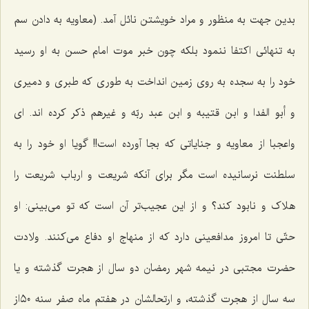
بدین جهت به منظور و مراد خویشتن نائل آمد. (معاویه به دادن سم
به تنهائى اکتفا ننمود بلکه چون خبر موت امام حسن به او رسید
خود را به سجده به روى زمین انداخت به طورى که طبرى و دمیرى
و أبو الفدا و ابن قتیبه و ابن عبد ربّه و غیرهم ذکر کرده ‌اند. اى
واعجبا از معاویه و جنایاتى که بجا آورده است!! گویا او خود را به
سلطنت نرسانیده است مگر براى آنکه شریعت و ارباب شریعت را
هلاک و نابود کند؟ و از این عجیب‌تر آن است که تو مى‌بینى: او
حتّى تا امروز مدافعینى دارد که از منهاج او دفاع مى‌کنند. ولادت
حضرت مجتبى در نیمه شهر رمضان دو سال از هجرت گذشته و یا
سه سال از هجرت گذشته، و ارتحالشان در هفتم ماه صفر سنه ٥٠از