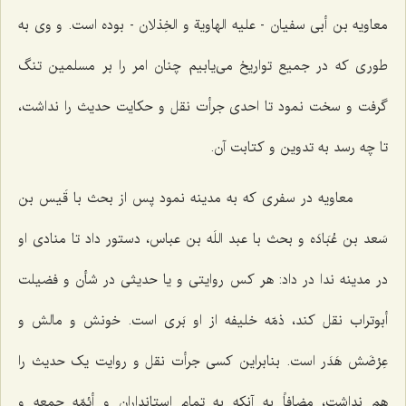
معاویه بن أبى سفیان - علیه الهاویة و الخِذلان - بوده است. و وى به
طورى که در جمیع تواریخ مى‌یابیم چنان امر را بر مسلمین تنگ
گرفت و سخت نمود تا احدى جرأت نقل و حکایت حدیث را نداشت،
تا چه رسد به تدوین و کتابت آن.
معاویه در سفرى که به مدینه نمود پس از بحث با قَیس بن
سَعد بن عُبَادَه و بحث با عبد اللَه بن عباس، دستور داد تا منادى او
در مدینه ندا در داد: هر کس روایتى و یا حدیثى در شأن و فضیلت
أبوتراب نقل کند، ذمّه خلیفه از او بَرى است. خونش و مالش و
عِرْضَش هَدَر است. بنابراین کسى جرأت نقل و روایت یک حدیث را
هم نداشت، مضافاً به آنکه به تمام استانداران و أئمّه جمعه و