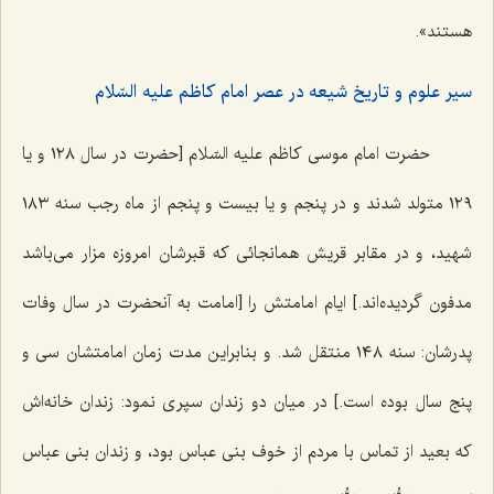
هستند».
سیر علوم و تاریخ شیعه در عصر امام کاظم علیه السّلام‌
حضرت امام موسى کاظم علیه السّلام [حضرت در سال ١٢٨ و یا
١٢٩ متولد شدند و در پنجم و یا بیست و پنجم از ماه رجب سنه ١٨٣
شهید، و در مقابر قریش همانجائى که قبرشان امروزه مزار مى‌باشد
مدفون گردیده‌اند.] ایام امامتش را [امامت به آنحضرت در سال وفات
پدرشان: سنه ١٤٨ منتقل شد. و بنابراین مدت زمان امامتشان سى و
پنج سال بوده است.] در میان دو زندان سپرى نمود: زندان خانه‌اش
که بعید از تماس با مردم از خوف بنى عباس بود، و زندان بنى عباس