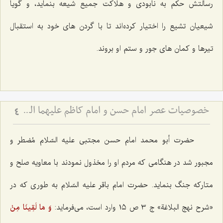
رسالتش حکم به نابودى و هلاکت جمیع شیعه بنماید، و گویا
شیعیان تشیع را اختیار کرده‌اند تا با گردن هاى خود به استقبال
تیرها و کمان هاى جور و ستم او بروند.
خصوصیات عصر امام حسن و امام کاظم علیهما السلام از منظر علامه طهرانی
4
حضرت أبو محمد امام حسن مجتبى علیه السّلام مُضطر و
مجبور شد در هنگامى که مردم او را مخذول نمودند با معاویه صلح و
متارکه جنگ بنماید. حضرت امام باقر علیه السّلام به طورى که در
«شرح نهج البلاغة» ج ٣ ص ١٥ وارد است، مى‌فرماید:
وَ مَا لَقِینَا مِنْ