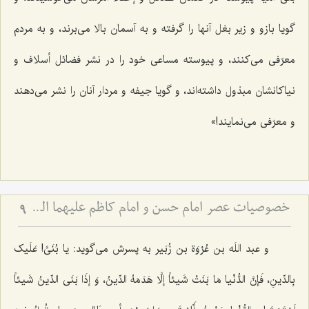
گویا بازو و زیر بغل آنها را گرفته و به آسمان بالا مى‌برند، و به مردم
معرّفى مى‌کنند، و پیوسته مساعى خود را در نشر فضائل أسلاف و
نیاکانشان مبذول داشته‌اند، و گویا جیفه و مردار آنان را نشر مى‌دهند
و معرّفى مى‌نمایند!»
خصوصیات عصر امام حسن و امام کاظم علیهما السلام از منظر علامه طهرانی
9
و عبد اللَه بن عُرْوَة بن زُبَیر به پسرش مى‌گوید
:
یا بُنَىَّ! عَلَیک
بِالدِّینِ، فَإنَّ الدُّنْیا مَا بَنَتْ شَیئاً إلَّا هَدَمَهُ الدِّینُ، وَ إذَا بَنَى الدِّینُ شَیئاً