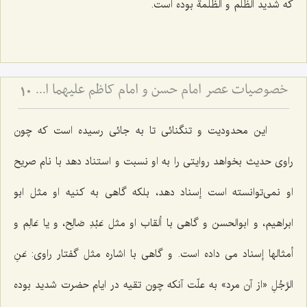
که شدید الظُّلم و الظُّلمة بوده است.
خصوصیات عصر امام حسن و امام کاظم علیهما السلام از منظر علامه طهرانی
10
این محدودیت و تنگنائى تا به جائى رسیده است که چون
راوى حدیث‌ بخواهد روایتى را به او نسبت و استناد دهد با نام صریح
او نمى‌توانسته است إسناد دهد، بلکه گاهى به کنیه او مثل ابو
ابراهیم، و ابوالحسن و گاهى با ألقاب او مثل عَبْدِ صَالِح، و یا عَالِم و
أمثالها إسناد مى‌ داده است. و گاهى با اشاره مثل گفتار راوى:
عَنِ
الرَّجُلِ
«از آن مرد» به علّت آنکه چون تقیه در ایام حضرت شدید بوده