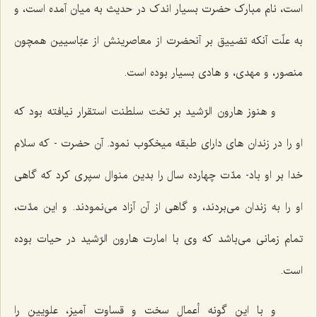
است، نام مبارک حضرت بسیار اندک در حدیث به میان آمده است، و
به علّت آنکه تضییق بر آنحضرت از معاصرینش از عبّاسیین همچون
منصور، و مهدى، و هادى بسیار بوده است.
و هنوز هارون الرّشید بر تخت سلطنت استقرار نیافته بود که
او را در زندان هاى داراى طبقه میخکوب نمود. آن حضرت - که سلام
خدا بر او باد- مدّت چهارده سال را بدین منوال سپرى کرد که گاهى
او را به زندان مى‌بردند، و گاهى از آن آزاد مى‌نمودند. و این مدّت،
تمام زمانى مى‌باشد که وى با امارت هارون الرّشید در حیات بوده
است.
و با این گونه أعمال سخت و قساوت آمیز، علویین را