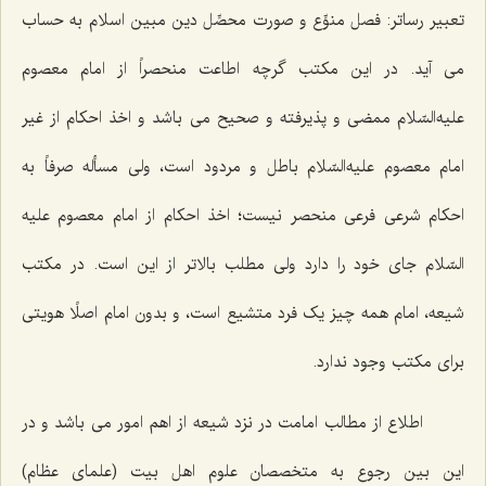
تعبیر رساتر: فصل منوِّع و صورت محصِّل دین مبین اسلام به حساب
مى ‌آید. در این مکتب گرچه اطاعت منحصراً از امام معصوم
علیه‌السّلام ممضى و پذیرفته و صحیح مى ‌باشد و اخذ احکام از غیر
امام معصوم علیه‌السّلام باطل و مردود است، ولى مسأله صرفاً به
احکام شرعى فرعى منحصر نیست؛ اخذ احکام از امام معصوم علیه
السّلام جاى خود را دارد ولى مطلب بالاتر از این است. در مکتب
شیعه، امام همه چیز یک فرد متشیع است، و بدون امام اصلًا هویتى
براى مکتب وجود ندارد.
اطلاع از مطالب امامت در نزد شیعه از اهم امور می باشد و در
این بین رجوع به متخصصان علوم اهل بیت (علمای عظام)