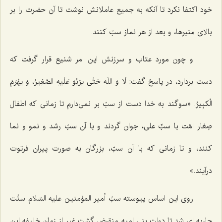
خود اکتفا نکرد تا آنکه به جمیع عاملانش نوشت تا آن حضرت را بر
بالاى منبرها، و بعد از هر نماز سبّ کنند.
و چون مورد عتاب و سرزنش این امر شنیع قرار گرفت که
دست بردارد، در پاسخ گفت:
لَا وَ اللَه حَتَّى یرْبُوَ عَلَیهِ الصَّغِیرُ، وَ یهْرَمَ
الْکبِیرُ
. «سوگند به خدا دست از سبّ بر نمى‌دارم تا زمانى که اطفال
صِغار امَّت با سبِّ على، جوان گردند و با آن سبّ رشد و نمو و نما
کنند، و تا زمانى که با آن سبّ، بزرگان به صورت پیران فرتوت
درآیند.»
روى این اساس پیوسته سبِّ أمیر المؤمنین علیه السّلام سنَّت
جاریه‌ اى شد تا دولت بنى امیه منقرض گشت غیر از زمان خلیفه ابن