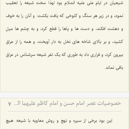
شیعیان در ایام على علیه السّلام بود لهذا سخت شیعه را تعقیب
نمود، و در زیر هر سنگ و کلوخى که یافت بکشت. و آنان را به خوف
و دهشت افکند، و دست ها و پاها را قطع کرد، و به چشم ها میل
کشید، و بر بالاى شاخه‌ هاى نخل به دار آویخت، و همه را از عراق
بیرون کرد، و فرارى داد به طورى که یک نفر شیعه سرشناس در عراق
باقى نماند.
خصوصیات عصر امام حسن و امام کاظم علیهما السلام از منظر علامه طهرانی
7
این بود برخى از سیره و نهج و روش معاویه با شیعه. هیچ