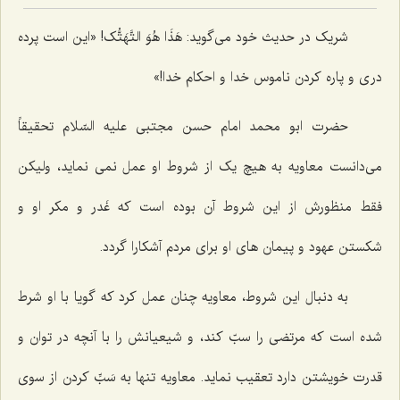
شریک در حدیث خود مى‌گوید:
هَذَا هُوَ التَّهَتُّک
! «این است پرده‌
درى و پاره کردن ناموس خدا و احکام خدا!»
حضرت ابو محمد امام حسن مجتبى علیه السّلام تحقیقاً
مى‌دانست معاویه به هیچ یک از شروط او عمل نمى‌ نماید، ولیکن
فقط منظورش از این شروط آن بوده است که غَدر و مکر او و
شکستن عهود و پیمان هاى او براى مردم آشکارا گردد.
به دنبال این شروط، معاویه چنان عمل کرد که گویا با او شرط
شده است که مرتضى را سبّ کند، و شیعیانش را با آنچه در توان و
قدرت خویشتن دارد تعقیب نماید. معاویه تنها به سَبِّ کردن از سوى