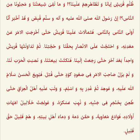
ظُلْمِ قُرَیشٍ إیانَا وَ تَظَاهُرِهِمْ عَلَینَا؟! وَ مَا لَقِىَ شِیعَتُنَا وَ مُحِبُّونَا مِنَ
النَّاسِ؟! إنَّ رَسُولَ اللَه صلى اللَه علیه و آله و سلّم قُبِضَ وَ قَدْ أخْبَرَ أنَّا
أوْلَى النَّاسِ بِالنَّاسِ. فَتَمَالَاتْ عَلَینَا قُرَیشٌ حَتَّى أخْرَجَتِ الامْرَ عَنْ
مَعْدِنِهِ، وَ احْتَجَّتْ عَلَى الانْصَارِ بِحَقِّنَا وَ حُجَّتِنَا. ثُمَّ تَدَاوَلَتْهَا قُرَیشٌ
وَاحِداً بَعْدَ آخَرَ حَتَّى رَجَعَتْ إلَینَا. فَنَکثَتْ بَیعَتَنَا، وَ نَصَبَتِ الْحَرْبَ لَنَا،
وَ لَمْ یزَلْ صَاحِبُ الامْرِ فِى صَعُودٍ کوُدٍ حَتَّى قُتِلَ. فَبُوِیعَ الْحَسَنُ سَلَامُ
اللَه عَلَیهِ، وَ عُوهِدَ ثُمَّ غُدِرَ بِهِ وَ اسْلِمَ، وَ وَثَبَ عَلَیهِ أهْلُ الْعِرَاقِ حَتَّى
طُعِنَ بِخَنْجَرٍ فِى جَنْبِهِ، وَ نُهِبَ عَسْکرُهُ، وَ عُولِجَتْ خَلَالِیلُ امَّهَاتِ
أوْلَادِهِ، فَوَادَعَ مُعَاوِیةَ، وَ حَقَنَ دَمَهُ وَ دِمَاءَ أهْلِ بَیتِهِ، وَ هُمْ قَلِیلٌ حَقَّ
قَلِیلٍ.