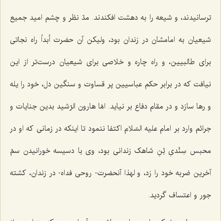
ترسانیدند، و شیعه را به دهشت افکندند. مدّ نظر و چشم امید جمیع
شیعیان به امامشان در زندان بود، ولیکن آن حضرت أبداً راه نجاتى
براى طالبیین، و راه چاره و خلاصى براى شیعیان درست‌تر از این
نیافت که در برابر حکم عباسیین پر قساوت و سنگین دل، خود را یله
و رها سازد و در مقام دفاع بر نیاید. امَّا هارون الرّشید بدین جنایات و
جرائم وارد بر امام علیه السّلام اکتفا ننمود تا اینکه در زمانى که او در
محبس سِنْدىِ بْنِ شاهک زندانى بود، وى با دسیسه خورانیدن سمّ
آخرین ضربه خود را زد، و لهذا آنحضرت- روحى فداه- در زندان، کشته
جور و اعتساف گردید.