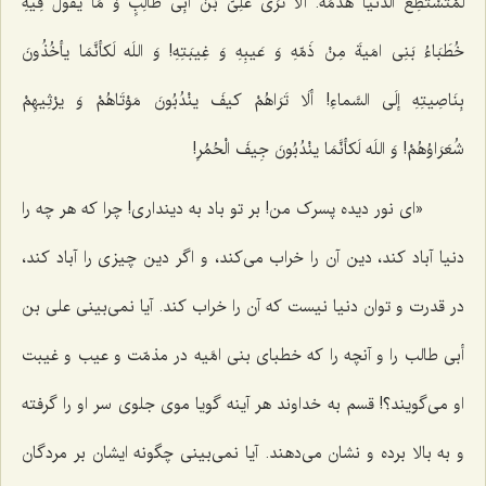
لَمْتَسْتَطِع الدُّنْیا هَدْمَهُ. أَلَا تَرَى عَلِىَّ بْنَ أبِى طَالِبٍ وَ مَا یقُولُ فِیهِ
خُطَبَاءُ بَنِى امَیةَ مِنْ ذَمِّهِ وَ عَیبِهِ وَ غِیبَتِهِ! وَ اللَه لَکأنَّمَا یأخُذُونَ
بِنَاصِیتِهِ إلَى السَّماءِ! ألَا تَرَاهُمْ کیفَ ینْدُبُونَ مَوْتَاهُمْ وَ یرْثِیهِمْ
شُعَرَاوُهُمْ! وَ اللَه لَکأنَّمَا ینْدُبُونَ جِیفَ الْحُمُرِ!
«اى نور دیده پسرک من! بر تو باد به دیندارى! چرا که هر چه را
دنیا آباد کند، دین‌ آن را خراب مى‌کند، و اگر دین چیزى را آباد کند،
در قدرت و توان دنیا نیست که آن را خراب کند. آیا نمى‌بینى على بن
أبى طالب را و آنچه را که خطباى بنى امَّیه در مذمّت و عیب و غیبت
او مى‌گویند؟! قسم به خداوند هر آینه گویا موى جلوى سر او را گرفته
و به بالا برده و نشان مى‌دهند. آیا نمى‌بینى چگونه ایشان بر مردگان