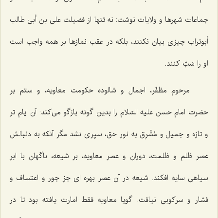
جماعات شهرها و ولایات نوشت: نه تنها از فضیلت على بن أبى طالب
أبوتراب چیزى بیان نکنند، بلکه در عقب نمازها بر همه واجب است
او را سَبّ کنند.
مرحوم مظفّر، اجمال و شالوده حکومت معاویه، و ستم بر
حضرت امام حسن علیه السّلام را بدین گونه بازگو مى‌کند: آن ایام تر
و تازه و جمیل و مُشْرِق به نور حق، سپرى نشد مگر آنکه به دنبالش
عصر ظلم و ظلمت، دوران و عصر معاویه، بر شیعه، ناگهان با ابر
سیاهى سایه افکند. شیعه در آن عصر بهره ‌اى جز جور و اعتساف و
فشار و سرکوبى نیافت. گویا معاویه فقط امارت یافته بود تا در