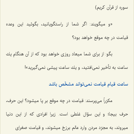
سوره از قرآن كریم)
«و میگویند: اگر شما از راستگویانید، بگوئید این وعده
قیامت در چه موقع خواهد بود؟
بگو: از براى شما میعاد روزى خواهد بود كه از آن هنگام یك
ساعت به تأخیر نمى‌افتید، و یك ساعت پیشى نمى‌گیرید»!
ساعت قیام قیامت نمى‌تواند مشخّص باشد
مكرّراً مى‌پرسند: قیامت در چه موقع بر پا میشود؟ این حرف،
حرف بیجا؛ و این سؤال غلطى است. زیرا افرادى كه از این دنیا
میروند، به مجرّد مردن وارد عالم برزخ میشوند، و قیامت صغراى‌