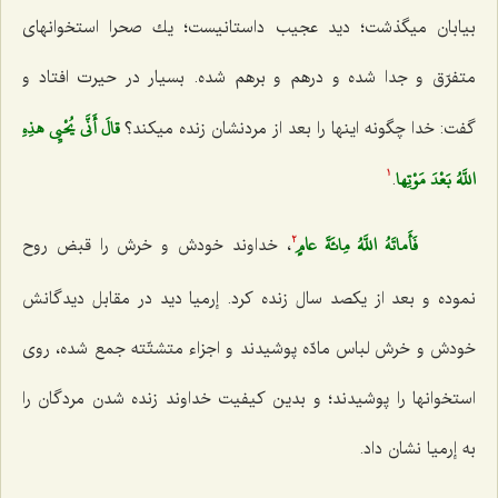
بیابان میگذشت؛ دید عجیب داستانیست؛ یك صحرا استخوانهاى
متفرّق و جدا شده و درهم و برهم شده. بسیار در حیرت افتاد و
قالَ أَنَّى يُحْيِي هذِهِ
گفت: خدا چگونه اینها را بعد از مردنشان زنده میكند؟
اللَّهُ بَعْدَ مَوْتِها
.
1
فَأَماتَهُ اللَّهُ مِائَةَ عامٍ‌
، خداوند خودش و خرش را قبض روح
2
نموده و بعد از یكصد سال زنده كرد. إرمیا دید در مقابل دیدگانش
خودش و خرش لباس مادّه پوشیدند و اجزاء متشتّته جمع شده، روى
استخوانها را پوشیدند؛ و بدین كیفیت خداوند زنده شدن مردگان را
به إرمیا نشان داد.