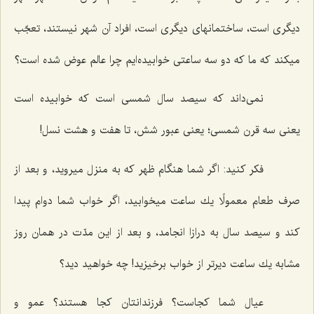
دیگرى است، ساختمانهاى دیگرى است، افراد آن شهر نیستند، تعجّب
میكند كه ما كه دو سه ساعتى خوابیده‌ایم چرا عالم عوض شده است؟
نمى‌داند كه سیصد سال شمسى است كه خوابیده است
یعنى سه قرن شمسى؛ یعنى عبور شش، تا هفت و هشت نسل!
فكر كنید: اگر شما هنگام ظهر كه به منزل میروید، و بعد از
صرف طعام معمولًا یك ساعت میخوابید، اگر خواب شما دوام پیدا
كند و سیصد سال به درازا انجامد، و بعد از این مدّت در همان روز
مشابه یك ساعت دیرتر از خواب برخیزید! چه خواهید دید؟
عیال شما كجاست؟ فرزندانتان كجا هستند؟ عمو و