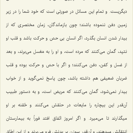
دیگریست. و تمام این مسائل در صورتى است كه خود شما را در زیر
زمین دفن ننموده باشند؛ چون بازماندگان، زمان مختصرى كه از
بیدار شدن انسان بگذرد، اگر انسان بى حسّ و حركت باشد و قلب او
نتپد، گمان مى‌كنند كه مرده است، و او را به مَغسل مى‌برند، و بعد
از غسل و كفن، دفن مى‌كنند؛ و اگر با حسّ و حركت بوده و قلب
ضربان ضعیفى هم داشته باشد، چون پاسخ نمى‌گوید و از خواب
بیدار نمى‌شود، گمان مى‌كنند كه مریض است، و به دستور طبیب
آن‌قدر این بیچاره را مایعات در حلقش مى‌كنند و حُقنه بر او
میگذارند تا مى‌میرد. و اگر امروز اتّفاق افتد فوراً به بیمارستان
انتقالش میدهند، و آن‌قدر سوزن بر بدنش فرو مى‌برند و از این اطاق