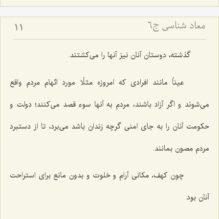
معاد شناسی ج6
11
گذشته، دوستان آنان نیز آنها را مى‌كشتند.
عیناً مانند افرادى كه امروزه مثلًا مورد اتّهام مردم واقع
مى‌شوند و اگر آزاد باشند، مردم به آنها سوء قصد مى‌كنند؛ دولت و
حكومت آنان را به جاى امنى گرچه زندان باشد مى‌برد، تا از دستبرد
مردم مصون بمانند.
چون كهف، مكانى آرام و خلوت و بدون مانع براى استراحت
آنان بود.