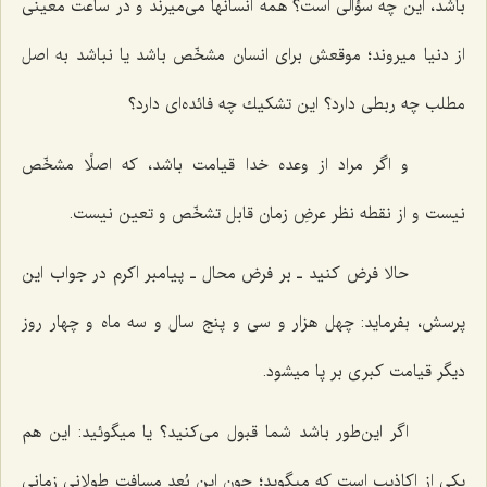
باشد، این چه سؤالى است؟ همه انسانها مى‌میرند و در ساعت معینى
از دنیا میروند؛ موقعش براى انسان مشخّص باشد یا نباشد به اصل
مطلب چه ربطى دارد؟ این تشكیك چه فائده‌اى دارد؟
و اگر مراد از وعده خدا قیامت باشد، كه اصلًا مشخّص
نیست و از نقطه نظر عرضِ زمان قابل تشخّص و تعین نیست.
حالا فرض كنید ـ بر فرض محال ـ پیامبر اكرم در جواب این
پرسش، بفرماید: چهل هزار و سى و پنج سال و سه ماه و چهار روز
دیگر قیامت كبرى بر پا میشود.
اگر این‌طور باشد شما قبول مى‌كنید؟ یا میگوئید: این هم
یكى از اكاذیب است كه میگوید؛ چون این بُعد مسافت طولانى زمانى