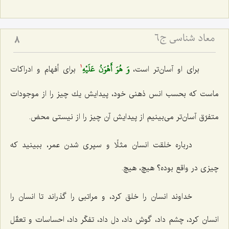
معاد شناسی ج6
8
وَ هُوَ أَهْوَنُ عَلَيْهِ‌
براى او آسان‌تر است،
براى أفهام و ادراكات
1
ماست كه بحسب انس ذهنى خود، پیدایش یك چیز را از موجودات
متفرّق آسان‌تر مى‌بینیم از پیدایش آن چیز را از نیستى محض.
درباره خلقت انسان مثلًا و سپرى شدن عمر، ببینید كه
چیزى در واقع بوده؟ هیچ، هیچ.
خداوند انسان را خلق كرد، و مراتبى را گذراند تا انسان را
انسان كرد، چشم داد، گوش داد، دل داد، تفكّر داد، احساسات و تعقّل