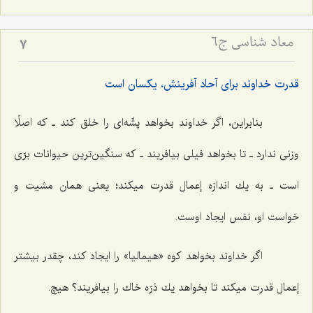
معاد شناسی ج6
7
قدرت خداوند براى آحاد آفرینش، یكسان است‌
بنابراین، اگر خداوند بخواهد پشّه‌اى را خلق كند ـ كه اصلًا
وزنى ندارد ـ تا بخواهد فیلى بیافریند ـ كه سنگین‌ترین حیوانات برّى
است ـ به یك اندازه إعمال قدرت میكند؛ یعنى همان مشیت و
خواست او، نفس ایجاد اوست.
اگر خداوند بخواهد كوه «هیمالیا» را ایجاد كند، چقدر بیشتر
إعمال قدرت میكند تا بخواهد یك ذرّه خاك را بیافریند؟ هیچ.