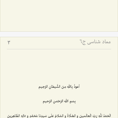
معاد شناسی ج6
3
أعوذُ بِاللهِ مِنَ الشَّیطانِ الرَّجیم‌
بِسْمِ اللهِ الرَّحْمَنِ الرَّحیم‌
الْحَمْدُ للَّهِ رَبِّ الْعالَمینَ و الصَّلَاةُ و السَّلامُ عَلَى سَیدِنا مُحَمَّدٍ و ءَالِهِ الطّاهِرینَ‌