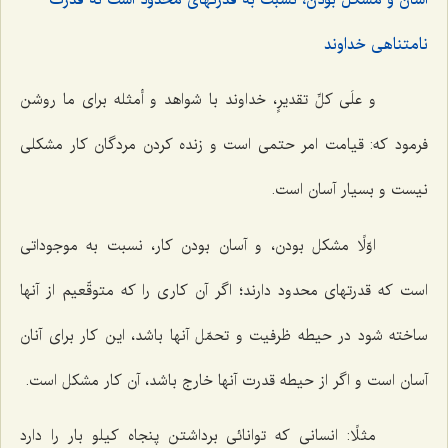
نامتناهى خداوند
و علَى كلِّ تقدیرٍ، خداوند با شواهد و أمثله براى ما روشن
فرمود كه: قیامت امر حتمى است و زنده كردن مردگان كار مشكلى
نیست و بسیار آسان است.
اوّلًا مشكل بودن، و آسان بودن كار، نسبت به موجوداتى
است كه قدرتهاى محدود دارند؛ اگر آن كارى را كه متوقّعیم از آنها
ساخته شود در حیطه ظرفیت و تحمّل آنها باشد، این كار براى آنان
آسان است و اگر از حیطه قدرت آنها خارج باشد، آن كار مشكل است.
مثلًا: انسانى كه توانائى برداشتن پنجاه كیلو بار را دارد