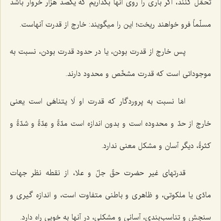
تحمّل كنند، اگر بارى را روى آنها بگذاریم كه یكصد هزار خروار باشد
مسلّماً فرو خواهند ریخت؛ این را میگویند: خارج از قدرت آنهاست.
پس خارج از قدرت بودن، یا در حدود قدرت بودن، نسبت به
موجوداتى است كه قدرت مشخّص و محدود دارند.
امّا نسبت به پروردگار كه قدرت او لَا یتناهَى است یعنى
خارج از حدّ و محدوده است و بدون اندازه است مدّةً و عِدّةً و شدّةً و
كثرةً، دیگر آسان و مشكل معنى ندارد.
قدرتهاى غیر حضرت حقّ جلّ و علا، از نقطه نظر جهات
مادّى یا ملكوتى، و ظاهرى و باطنى متفاوت است، و اندازه گیرى و
سنجش و تناسب‌بندى، آسانى و مشكلى، در آنها به خوبى راه دارد.