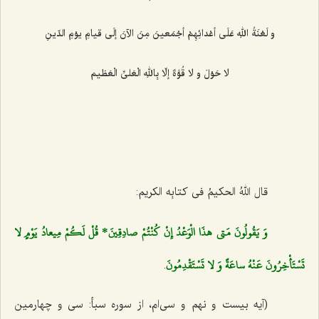
و لَعْنَةُ اللهِ عَلَى أعْدائِهِمْ أجْمَعینَ مِنَ الآنَ إلَى قیامِ یوْمِ الدّینِ‌
لا حَوْلَ و لا قُوَّةَ إلّا بِاللهِ الْعَلىِّ الْعَظیم‌
قال اللهُ الحكیمُ فى كتابِه الكریم:
وَ يَقُولُونَ مَتى‌ هذَا الْوَعْدُ إِنْ كُنْتُمْ صادِقِينَ* قُلْ لَكُمْ مِيعادُ يَوْمٍ لا
تَسْتَأْخِرُونَ عَنْهُ ساعَةً وَ لا تَسْتَقْدِمُونَ
.
(آیه بیست و نهم و سى‌ام، از سوره سبأ: سى و چهارمین