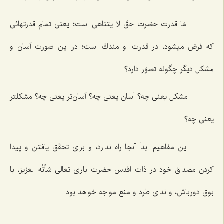
امّا قدرت حضرت حقّ لا یتناهى است؛ یعنى تمام قدرتهائى
كه فرض میشود، در قدرت او مندكّ است؛ در این صورت آسان و
مشكل دیگر چگونه تصوّر دارد؟
مشكل یعنى چه؟ آسان یعنى چه؟ آسان‌تر یعنى چه؟ مشكلتر
یعنى چه؟
این مفاهیم ابداً آنجا راه ندارد، و براى تحقّق یافتن و پیدا
كردن مصداق خود در ذات اقدس حضرت بارى تعالى شأنُه العزیز، با
بوق دورباش، و نداى طرد و منع مواجه خواهد بود.