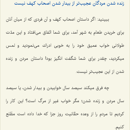
زنده شدن مردگان عجیب‌تر از بیدار شدن اصحاب كهف نیست‌
ببینید: اگر داستان اصحاب كهف و آن فردى كه از میان آنان
براى خریدن طعام به شهر آمد، براى شما اتّفاق مى‌افتاد و این مدّت
طولانى خواب عمیق خود را به خوبى ادراك مى‌نمودید و لمس
میكردید، چقدر براى شما شگفت انگیز بود! داستان مردن و زنده
شدن از این عجیب‌تر نیست.
چه فرق میكند سیصد سال خوابیدن و بیدار شدن، یا سیصد
سال مردن و زنده شدن؛ مگر خواب غیر از مرگ است؟ این كار را
كردیم تا مردم را از وعده حقّانیت روز جزا كه خدا داده است مطّلع
كنیم.