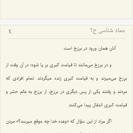
معاد شناسی ج6
4
آنان همان ورود در برزخ است.
و در برزخ مى‌مانند تا قیامت كبرى بر پا شود؛ در آن وقت از
برزخ مى‌میرند و به قیامت كبرى زنده میگردند. تمام افرادى كه
مردند و رفتند یكى از پس دیگرى در برزخ، از برزخ به عالم حشر و
قیامت كبرى انتقال پیدا مى‌كنند.
اگر مراد از این سؤال كه «وعده خدا چه موقع میرسد؟» مردن