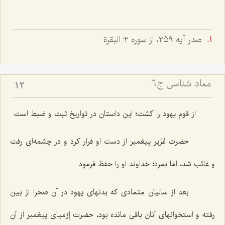
صدر آيه ٢٥٩، از سوره ٢: البقرة
معاد شناسی ج6
12
از قوم یهود را كشت؛ این داستان در تواریخ ثبت و ضبط است.
حضرت عُزَیر پیغمبر از دست او فرار كرد و در چشمه‌اى رفت
و غائب شد، امّا نمرد؛ خداوند او را حفظ فرمود.
بعد از سالیان متمادى كه بدنهاى یهود در آن صحرا از بین
رفته و استخوانهاى آنان باقى مانده بود، حضرت إرْمیاى پیغمبر از آن