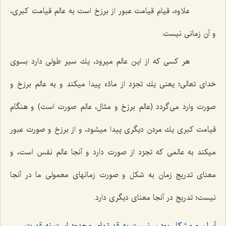
علاوه، قیام قیامت عبور از برزخ است به عالم قیامت كبرى،
و آن زمانى نیست.
هر كسى كه از این عالم میرود، یك سیر طولى دارد بسوى
خداى تعالى؛ یعنى یك تجرّد از مادّه پیدا میكند و به عالم برزخ و
صورت وارد مى‌گردد (عالم برزخ و مثال، عالم صورت است) و هنگام
قیامت كبرى یك مردن دیگرى پیدا میشود، و از برزخ و صورت عبور
میكند به عالمى كه تجرّد از صورت دارد و آنجا عالم نفس است، و
معناى تدریج زمان به شكل و صورت زمانهاى معمولى ما در آنجا
نیست؛ تدریج در آنجا معناى دیگرى دارد.
آسان و مشكل بودن، نسبت به قدرتهاى محدود است نه قدرت