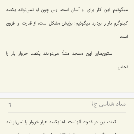
میگوئیم: این كار براى او آسان است، ولى چون او نمى‌تواند یكصد
كیلوگرم بار را بردارد میگوئیم: برایش مشكل است، از قدرت او افزون
است.
ستون‌هاى این مسجد مثلًا مى‌توانند یكصد خروار بار را
تحمّل‌
معاد شناسی ج6
6
كنند، این در قدرت آنهاست. امّا یكصد هزار خروار را نمى‌توانند