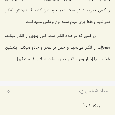
را كسى نمى‌تواند در مدّت عمر خود طىّ كند، لذا دروغش آشكار
نمى‌شود و فقط براى مردم ساده لوح و عامى مفید است.
آن كسى كه در صدد انكار است، امور بدیهى را انكار میكند،
معجزات را انكار مى‌نماید و حمل بر سحر و جادو میكند؛ اینچنین
شخصى آیا إخبار رسول الله را به این مدّت طولانى قیامت قبول‌
معاد شناسی ج6
5
میكند؟ ابداً.