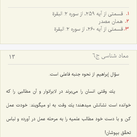
قسمتى از آيه ٢٥٩، از سوره ٢: البقرة
همان مصدر
قسمتى از آيه ٢٦٠، از سوره ٢: البقرة
معاد شناسی ج6
13
سؤال إبراهیم از نحوه جنبه فاعلى است.
یك وقتى انسان را مى‌برند در لابراتوار و آن مطالبى را كه
خوانده است نشانش میدهند؛ یك وقت به او میگویند: خودت عمل
كن و با دست خود مطالب علمیه را به مرحله عمل در آورده و لباس
تحقّق بپوشان!