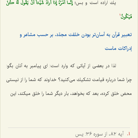
إِنَّما أَمْرُهُ إِذا أَرادَ شَيْئاً أَنْ يَقُولَ لَهُ كُنْ
یك اراده است و بس؛
فَيَكُونُ‌
1
تعبیر قرآن به آسان‌تر بودن خلقت مجدّد، بر حسب مشاعر و
إدراكات ماست‌
لذا در بعضى از آیاتى كه وارد است: اى پیامبر به آنان بگو:
چرا شما درباره قیامت تشكیك مى‌كنید؟ خداوند كه شما را از نیستى
محض خلق كرده، بعد كه بخواهد، بار دیگر شما را خلق میكند، این‌
آيه ٨٢، از سوره ٣٦: يس