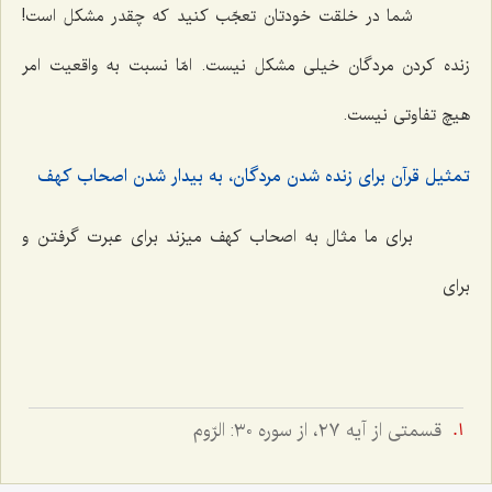
شما در خلقت خودتان تعجّب كنید كه چقدر مشكل است!
زنده كردن مردگان خیلى مشكل نیست. امّا نسبت به واقعیت امر
هیچ تفاوتى نیست.
تمثیل قرآن براى زنده شدن مردگان، به بیدار شدن اصحاب كهف‌
براى ما مثال به اصحاب كهف میزند براى عبرت گرفتن و
براى‌
قسمتى از آيه ٢٧، از سوره ٣٠: الرّوم