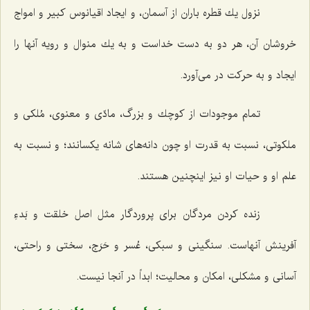
نزول یك قطره باران از آسمان، و ایجاد اقیانوس كبیر و امواج
خروشان آن، هر دو به دست خداست و به یك منوال و رویه آنها را
ایجاد و به حركت در مى‌آورد.
تمام موجودات از كوچك و بزرگ، مادّى و معنوى، مُلكى و
ملكوتى، نسبت به قدرت او چون دانه‌هاى شانه یكسانند؛ و نسبت به
علم او و حیات او نیز اینچنین هستند.
زنده كردن مردگان براى پروردگار مثل اصل خلقت و بَدءِ
آفرینش آنهاست. سنگینى و سبكى، عُسر و حَرَج، سختى و راحتى،
آسانى و مشكلى، امكان و محالیت؛ ابداً در آنجا نیست.