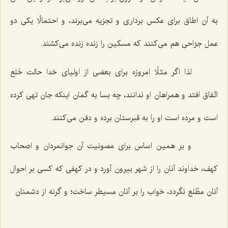
به آن اطاق براى عكس بردارى و تجزیه مى‌برند، و احتمالًا یكى دو
عمل جرّاحى هم مى‌كنند كه مسكین را زنده زنده مى‌كشند.
لذا اگر مثلًا امروزه براى بعضى از اولیاى خدا حالت خَلع
اتّفاق افتد و همراهان او ندانند، چه بسا به گمان اینكه جان تهى كرده
است و مرده است او را به قبرستان برده و دفن مى‌كنند.
و بر همین اساس براى مصونیت آن جوانمردان و اصحاب
كهف، خداوند آنان را از شهر بیرون آورد و در كهفى كه كسى بر احوال
آنان مطّلع نگردد، خواب را بر آنان مسیطر ساخت؛ و گرنه از دشمنان‌