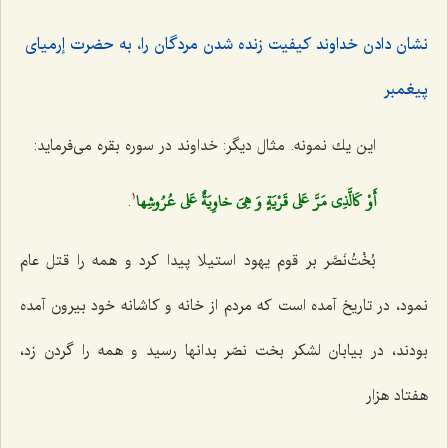
نشان دادن خداوند كیفیت زنده شدن مردگان را، به حضرت إرمیاى
پیغمبر
این یك نمونه. مثال دیگر: خداوند در سوره بقره مى‌فرماید:
أَوْ كَالَّذِي مَرَّ عَلى‌ قَرْيَةٍ وَ هِيَ خاوِيَةٌ عَلى‌ عُرُوشِها
.
1
بُخْتُ‌نَصَّر بر قوم یهود استیلا پیدا كرد و همه را قتل عام
نمود، در تاریخ آمده است كه مردم از خانه و كاشانه خود بیرون آمده
بودند، در بیابان لشكر بخت نصّر بدانها رسید و همه را گردن زد،
هفتاد هزار