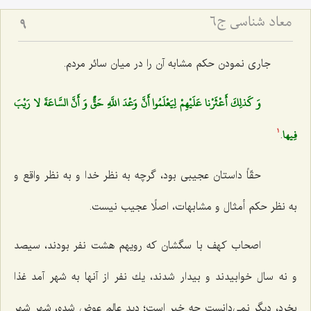
معاد شناسی ج6
9
جارى نمودن حكم مشابه آن را در میان سائر مردم.
وَ كَذلِكَ أَعْثَرْنا عَلَيْهِمْ لِيَعْلَمُوا أَنَّ وَعْدَ اللَّهِ حَقٌّ وَ أَنَّ السَّاعَةَ لا رَيْبَ
فِيها
.
1
حقّاً داستان عجیبى بود، گرچه به نظر خدا و به نظر واقع و
به نظر حكم أمثال و مشابهات، اصلًا عجیب نیست.
اصحاب كهف با سگشان كه رویهم هشت نفر بودند، سیصد
و نه سال خوابیدند و بیدار شدند، یك نفر از آنها به شهر آمد غذا
بخرد، دیگر نمى‌دانست چه خبر است؛ دید عالم عوض شده، شهر شهر