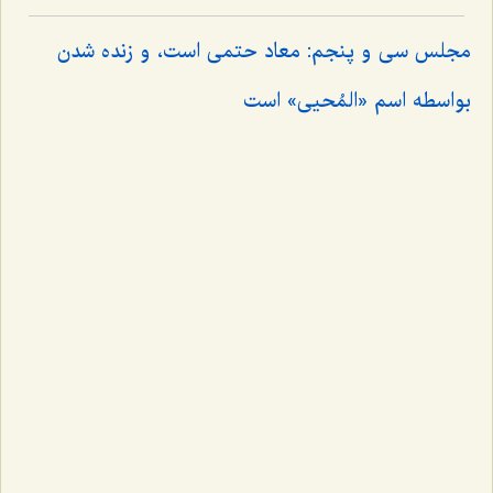
مجلس سى و پنجم: معاد حتمى است، و زنده شدن
بواسطه اسم «المُحیى» است‌