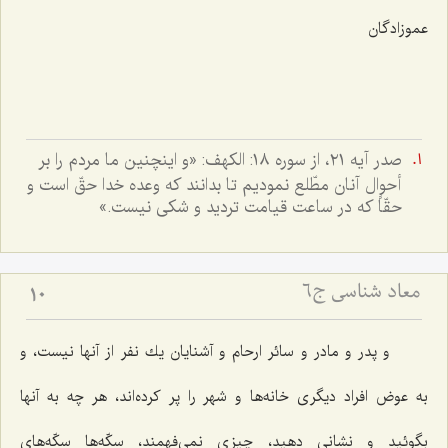
عموزادگان‌
صدر آيه ٢١، از سوره ١٨: الکهف: «و اينچنين ما مردم را بر
أحوال آنان مطّلع نموديم تا بدانند که وعده خدا حقّ است و
حقّاً که در ساعت قيامت ترديد و شکى نيست.»
معاد شناسی ج6
10
و پدر و مادر و سائر ارحام و آشنایان یك نفر از آنها نیست، و
به عوض افراد دیگرى خانه‌ها و شهر را پر كرده‌اند، هر چه به آنها
بگوئید و نشانى دهید، چیزى نمى‌فهمند، سكّه‌ها سكّه‌هاى