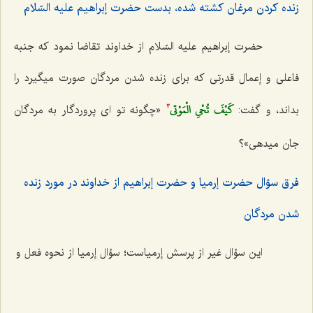
زنده كردن مرغان كشته شده، بدست حضرت إبراهیم علیه السّلام‌
حضرت إبراهیم علیه السّلام از خداوند تقاضا نمود كه جنبه
فاعلى و إعمال قدرتى كه براى زنده شدن مردگان صورت میگیرد را
كَيْفَ تُحْيِ الْمَوْتى‌
بداند، و گفت:
«چگونه تو اى پروردگار به مردگان
3
جان میدهى»؟
فرق سؤال حضرت إرمیا و حضرت إبراهیم از خداوند در مورد زنده
شدن مردگان‌
این سؤال غیر از پرسش إرمیاست؛ سؤال إرمیا از نحوه فعل و