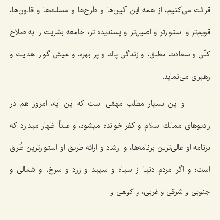
قرائت مى‌كنیم، از همه این آئین‌ها و طرح‌ها و مسلك‌ها و قانون‌ها،
قویم‌تر و استوارتر و اصیل‌تر و پسندیده تر، جامعه بشریت را به صلاح
كلّى و سعادت مطلق، و زندگى پاك و پر بهره، و عیش گوارا هدایت و
رهبرى مى‌نماید.
و این بسیار مطلب مهمّى است كه این آیه، امروز هم در
رادیوهاى ممالك اسلام و كفر خوانده میشود، و علناً اظهار میدارد كه
برنامه او عالى‌ترین برنامه‌ها، و ارشاد و ارائه طریق او استوارترین طُرق
است؛ و اگر مردم دنیا از سیاه و سپید و زرد و سرخ، و شمالى و
جنوبى و شرقى و غربى، و كوهى و