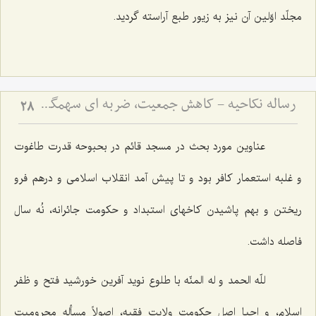
مجلّد اوّلین آن نیز به زیور طبع آراسته گردید.
رساله نکاحیه - کاهش جمعیت، ضربه ای سهمگین بر پیکر مسلمین
28
عناوین مورد بحث در مسجد قائم در بحبوحه قدرت طاغوت
و غلبه استعمار كافر بود و تا پیش آمد انقلاب اسلامى و درهم فرو
ریختن و بهم پاشیدن كاخهاى استبداد و حكومت جائرانه، نُه سال
فاصله داشت.
للّه الحمد و له المنّه با طلوع نوید آفرین خورشید فتح و ظفر
اسلام، و احیا اصل حكومت ولایت فقیه، اصولاً مسأله محرومیت