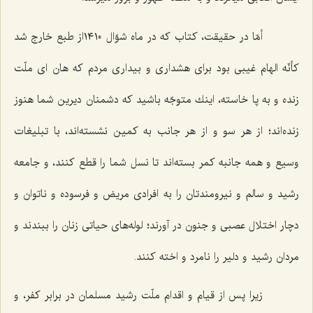
أمّا در حقیقت، كتاب كه در ماه شوّال ١٤١٠از طبع خارج شد
كأنّه الهام غیبى بود براى هشدارى و بیدارى مردم كه هان اى ملّت
زنده و به پا خاسته، اینك متوجّه باشید كه دشمنان دیرین شما هنوز
زنده‌اند؛ از هر سو و از هر جانب به كمین نشسته‌اند، با تبلیغات
وسیع و همه جانبه كمر بسته‌اند تا نسل شما را قطع كنند، و جامعه
رشید و سالم و نیرومندتان را به افرادى مریض و فرسوده و ناتوان و
دچار اختلال عصبى و جنون در آورند؛ لوله‌هاى حیاتى زنان را ببندند و
مردان رشید و دلیر را نامرد و اخته كنند.
زیرا پس از قیام و اقدام ملّت رشید مسلمان در برابر كفر، و