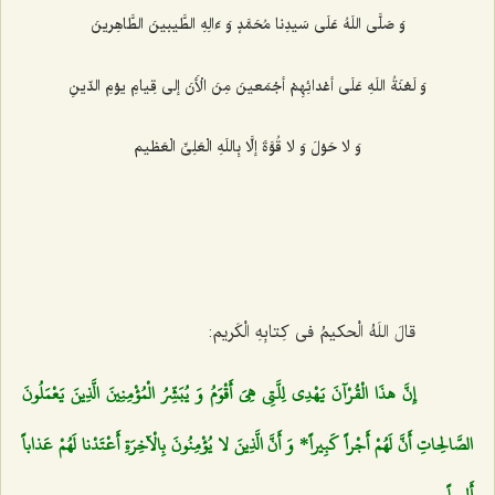
وَ صَلَّى اللَهُ عَلَى سَیدِنا مُحَمَّدٍ وَ ءَالِهِ الطَّیبینَ الطَّاهِرینَ‌
وَ لَعْنَةُ اللَهِ عَلَى أعْدائِهِمْ أجْمَعینَ مِنَ الْأَنَ إلى قِیامِ یوْمِ الدّینِ‌
وَ لا حَوْلَ وَ لا قُوَّةَ إلَّا بِاللَهِ الْعَلِىِّ الْعَظیم‌
قالَ اللَهُ الْحكیمُ فى كِتابِهِ الْكَریم:
إِنَّ هذَا الْقُرْآنَ يَهْدِي لِلَّتِي هِيَ أَقْوَمُ وَ يُبَشِّرُ الْمُؤْمِنِينَ الَّذِينَ يَعْمَلُونَ
الصَّالِحاتِ أَنَّ لَهُمْ أَجْراً كَبِيراً* وَ أَنَّ الَّذِينَ لا يُؤْمِنُونَ بِالْآخِرَةِ أَعْتَدْنا لَهُمْ عَذاباً