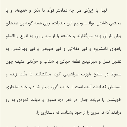
لهذا با زیركى هر چه تمامتر توأم با مكر و خدیعه، و با
مختفى داشتن عواقب وخیم این جنایات، روى همه گونه پى آمدهاى
زیان بار آن پرده مى‌گذارند و جامعه را از مرد و زن به انواع و اقسام
راههاى نامشروع و غیر عقلائى و غیر طبیعى و غیر بهداشتى، به
تقلیل نسل و میرانیدن نطفه حیاتى با شتاب و حركتى عنیف چون
سقوط در سطح مُورّب سراشیبى كوه، میكشانند تا ملّت زنده و
مسلمان كه اینك آمده است از خواب گران بیدار شود و خود مختارى
خویشتن را دریابد چنان در قعر درّه عمیق و مهلك نابودى به رو
درافتد كه نه سرى را از خود بشناسد نه دستارى را.