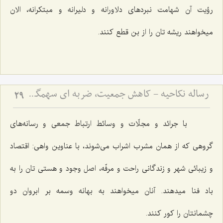
رؤیت آن شهامت نبردهاى دلاورانه و دلیرانه و مبتكرانه، الان
میخواهند ریشه تان را از بن قطع كنند.
رساله نکاحیه - کاهش جمعیت، ضربه ای سهمگین بر پیکر مسلمین
29
با جرائد و مجلّات و وسائط ارتباط جمعى و رسانه‌هاى
گروهى كه از همان مشرب اشراب مى‌شوند، با عناوین واهى: اقتصاد
و زیبائى شهر و زندگانى راحت و مرفّه، اصل وجود و هستى تان را به
باد فنا میدهند. آنان میخواهند به بهانه وسمه بر ابروان دو
چشمانتان را كور كنند.