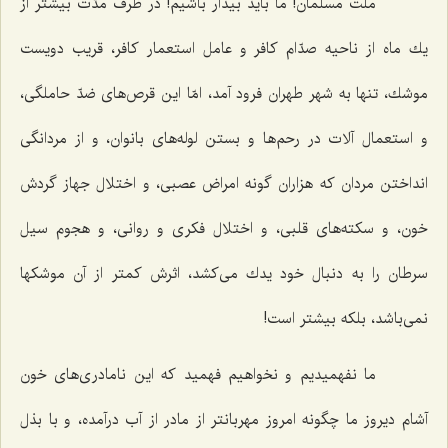
ملّت مسلمان! ما باید بیدار باشیم! در ظرف مدّت بیشتر از
یك ماه از ناحیه صدّام كافر و عامل استعمار كافر، قریب دویست
موشك، تنها به شهر طهران فرود آمد، امّا این قرص‌هاى ضدّ حاملگى،
و استعمال آلات در رحم‌ها و بستن لوله‌هاى بانوان، و از مردانگى
انداختن مردان كه هزاران گونه امراض عصبى، و اختلال جهاز گردش
خون، و سكته‌هاى قلبى، و اختلال فكرى و روانى، و هجوم سیل
سرطان را به دنبال خود یدك مى‌كشد، اثرش كمتر از آن موشكها
نمى‌باشد، بلكه بیشتر است!
ما نفهمیدیم و نخواهیم فهمید كه این نامادرى‌هاى خون
آشام دیروز ما چگونه امروز مهربانتر از مادر از آب درآمده، و با بذل