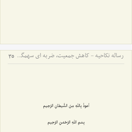
رساله نکاحیه - کاهش جمعیت، ضربه ای سهمگین بر پیکر مسلمین
35
أعوذُ بِاللَهِ مِنَ الشَّیطانِ الرَّجیم‌
بِسْمِ اللَهِ الرَّحْمَنِ الرَّحِیم‌