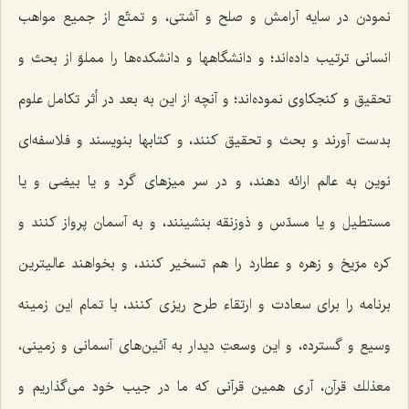
نمودن در سایه آرامش و صلح و آشتى، و تمتّع از جمیع مواهب
انسانى ترتیب داده‌اند؛ و دانشگاهها و دانشكده‌ها را مملوّ از بحث و
تحقیق و كنجكاوى نموده‌اند؛ و آنچه از این به بعد در أثر تكامل علوم
بدست آورند و بحث و تحقیق كنند، و كتابها بنویسند و فلاسفه‌اى
نوین به عالم ارائه دهند، و در سر میزهاى گرد و یا بیضى و یا
مستطیل و یا مسدّس و ذوزنقه بنشینند، و به آسمان پرواز كنند و
كره مرّیخ و زهره و عطارد را هم تسخیر كنند، و بخواهند عالیترین
برنامه را براى سعادت و ارتقاء طرح ریزى كنند، با تمام این زمینه
وسیع و گسترده، و این وسعتِ دیدار به آئین‌هاى آسمانى و زمینى،
معذلك قرآن، آرى همین قرآنى كه ما در جیب خود مى‌گذاریم و