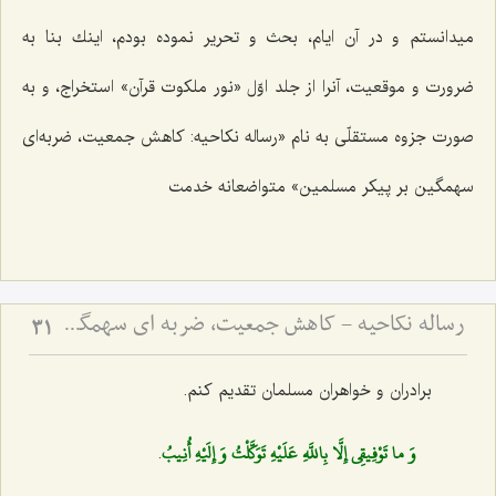
میدانستم و در آن ایام، بحث و تحریر نموده بودم، اینك بنا به
ضرورت و موقعیت، آنرا از جلد اوّل «نور ملكوت قرآن» استخراج، و به
صورت جزوه مستقلّى به نام‌
«رساله نکاحیه: کاهش جمعیت، ضربه‌اى
سهمگین بر پیکر مسلمین»
متواضعانه خدمت‌
رساله نکاحیه - کاهش جمعیت، ضربه ای سهمگین بر پیکر مسلمین
31
برادران و خواهران مسلمان تقدیم كنم.
وَ ما تَوْفِيقِي إِلَّا بِاللَّهِ عَلَيْهِ تَوَكَّلْتُ وَ إِلَيْهِ أُنِيبُ
.