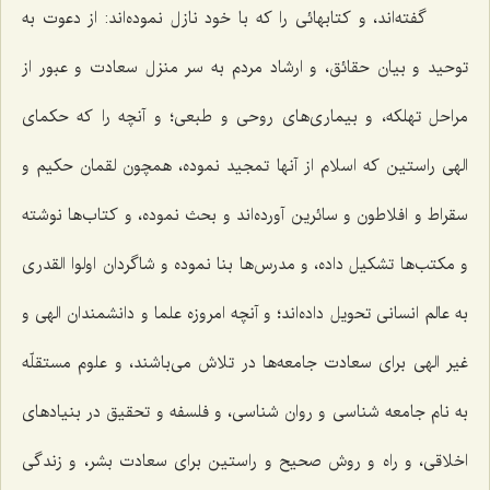
گفته‌اند، و كتابهائى را كه با خود نازل نموده‌اند: از دعوت به
توحید و بیان حقائق، و ارشاد مردم به سر منزل سعادت و عبور از
مراحل تهلكه، و بیمارى‌هاى روحى و طبعى؛ و آنچه را كه حكماى
الهى راستین كه اسلام از آنها تمجید نموده، همچون لقمان‌
حکیم و
سقراط و افلاطون‌
و سائرین آورده‌اند و بحث نموده، و كتاب‌ها نوشته
و مكتب‌ها تشكیل داده، و مدرس‌ها بنا نموده و شاگردان اولوا القدرى
به عالم انسانى تحویل داده‌اند؛ و آنچه امروزه علما و دانشمندان الهى و
غیر الهى براى سعادت جامعه‌ها در تلاش مى‌باشند، و علوم مستقلّه
به نام جامعه شناسى و روان شناسى، و فلسفه و تحقیق در بنیادهاى
اخلاقى، و راه و روش صحیح و راستین براى سعادت بشر، و زندگى