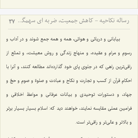
رساله نکاحیه - کاهش جمعیت، ضربه ای سهمگین بر پیکر مسلمین
37
بیابانى و دریائى و هوائى، همه و همه جمع شوند و در آداب و
رسوم و مرام و عقیده، و منهاج زندگى و روش معیشت، و تمتّع از
راقى‌ترین راهى كه در جلوى پاى خود گذارده‌اند مطالعه كنند، و آنرا با
احكام قرآن از كسب و تجارت و نكاح و عبادت و صلوة و صوم و حجّ و
جهاد، و دستورات توحیدى و بیانات عرفانى و مواعظ اخلاقى و
فرامین عملى مقایسه نمایند، خواهند دید كه: اسلام بسیار بسیار برتر
و بالاتر و عالى‌تر و راقى‌تر است.