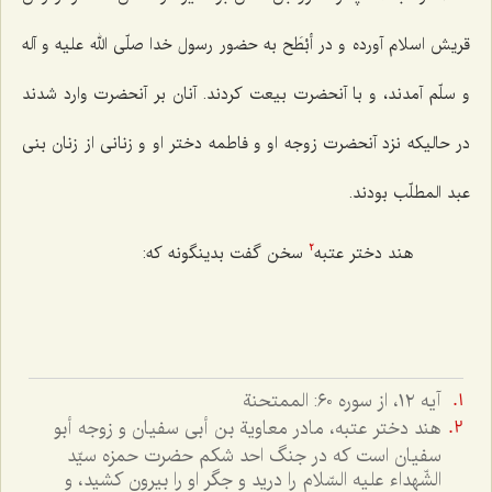
قریش اسلام آورده و در أبْطَح به حضور رسول خدا صلّى الله علیه و آله
و سلّم آمدند، و با آنحضرت بیعت كردند. آنان بر آنحضرت وارد شدند
در حالیكه نزد آنحضرت زوجه او و فاطمه دختر او و زنانى از زنان بنى
عبد المطلّب بودند.
هند دختر عتبه‌
سخن گفت بدینگونه كه:
2
آيه ١٢، از سوره ٦٠: الممتحنة
هند دختر عتبه، مادر معاوية بن أبى سفيان و زوجه أبو
سفيان است که در جنگ احد شکم حضرت حمزه سيّد
الشّهداء عليه السّلام را دريد و جگر او را بيرون کشيد، و