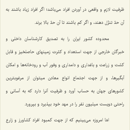
ظرفیت لازم و واقعى در آوردن افراد مى‌باشد؛ اگر افراد زیاد باشند به
آن حدّ تنزّل دهند، و اگر كم باشند تا آن حدّ بالا برند.
محدوده كشور ایران را به تصدیق كارشناسان داخلى و
خبرگان خارجى از جهت استعداد و كثرت زمینهاى حاصلخیز و قابل
كشت و زراعت و باغدارى و دامدارى و وفور آب و رودخانه‌ها و امكان
آبگیرها، و از جهت اجتماع انواع معادن میتوان از مرغوبترین
كشورهاى جهان به حساب آورد و ظرفیت آنرا دارد كه به آسانى و
راحتى دویست میلیون نفر را در مهد خود بپذیرد و بپرورد.
امّا امروزه مى‌بینیم كه از جهت كمبود افراد كشاورز و زارع