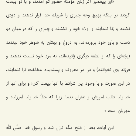
«اى پیغمبر اگر زنان مؤمنه حضور تو آمدند، و با تو بیعت
كردند بر اینكه بهیچ وجه چیزى را شریك خدا قرار ندهند و دزدى
نكنند و زنا ننمایند و اولاد خود را نكشند و چیزى را كه در میان دو
دست و پاى خود پرورده‌اند، به دروغ و بهتان به شوهر خود نبندند
(بچّه‌اى را كه از نطفه دیگرى زائیده‌اند، به مرد خود نسبت ندهند و
فرزند وى نخوانند) و در امر معروف و پسندیده، مخالفت ترا ننمایند،
در این صورت و با وجود این شرائط با آنها بیعت كن؛ و براى آنها از
خداوند طلب آمرزش و غفران بنما! زیرا كه حقّاً خداوند آمرزنده و
مهربان است.»
این آیات، بعد از فتح مكّه نازل شد و رسول خدا صلّى الله