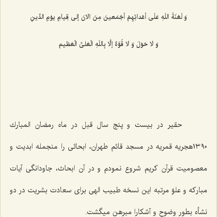
وَ لَعْنَةُ اللَهِ عَلَى أعْدائِهِمْ أجْمَعینَ مِنَ الانَ إلى قِیامِ یوْمِ الدِّینِ‌
وَ لا حَوْلَ وَ لا قُوَّةَ إلَّا بِاللَهِ الْعَلىِّ الْعَظیم‌
حقیر در بیست و پنج سال قبل در ماه رمضان المبارك
١٣٩٠هجریه قمریه در مسجد قائم طهران، ابحاثى را منجمله ابدیت و
معصومیت قرآن كریم شروع نمودم و در آن ابحاث، جاودانگى آیات
مباركه و علوّ مرتبه این نسخه طبیب الهى براى سعادت بشریت در دو
نشأه بطور وضوح و آشكارا مبرهن میگشت.