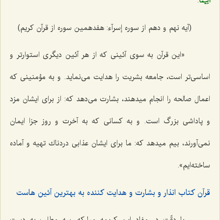
أَلِيماً
.
(آیه نهم و دهم از سوره إسرآء: هفدهمین سوره از قرآن کریم)
«این قرآن به سوى آئینى كه از هر آئین دیگرى استوارتر و
اساسى‌تر است، جامعه بشریت را هدایت مى‌نماید. و به مؤمنینى كه
اعمال صالحه را انجام میدهند، بشارت مى‌دهد كه: از براى ایشان مزد
و پاداشى بزرگ است. و به كسانى كه به آخرت و روز جزا ایمان
نمى‌آورند، بیم میدهد كه: ما براى ایشان عذابى دردناك تهیه و آماده
ساخته‌ایم».
قرآن كتاب انذار و بشارت و هدایت كننده به بهترین آئین هاست‌