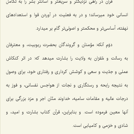
قرآن در راهى نزدیكتر و سریعتر و آسانتر بشر را به تكامل
انسانى خود میرساند؛ و در به فعلیت در آوردن قوا و استعدادهاى
نهفته، أساسى‌تر و محكمتر و اصولى‌تر گام بر میدارد.
دوّم‌
آنكه: مؤمنان و گروندگان بحضرت ربوبیت، و معترفان
به رسالت و مُقرّان به ولایت را بشارت میدهد كه: در اثر كنكاش
عملى و جدّیت و سعى و كوشش كردارى و رفتارى خود، براى وصول
به نتیجه رابحه و رستگارى و نجات از هواجس نفسانى، و فوز به
درجات عالیه و مقامات سامیه، خداوند منّان اجر و مزد بزرگى براى
آنها معین فرموده است. و بنابراین، قرآن كتاب بشارت و امید، و
شادى و خرّمى و كامیابى است.