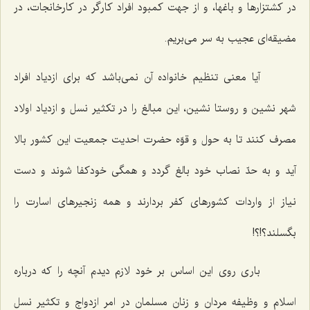
در كشتزارها و باغها، و از جهت كمبود افراد كارگر در كارخانجات، در
مضیقه‌اى عجیب به سر مى‌بریم.
آیا معنى تنظیم خانواده آن نمى‌باشد كه براى ازدیاد افراد
شهر نشین و روستا نشین، این مبالغ را در تكثیر نسل و ازدیاد اولاد
مصرف كنند تا به حول و قوّه حضرت احدیت جمعیت این كشور بالا
آید و به حدّ نصاب خود بالغ گردد و همگى خودكفا شوند و دست
نیاز از واردات كشورهاى كفر بردارند و همه زنجیرهاى اسارت را
بگسلند؟!؟!
بارى روى این اساس بر خود لازم دیدم آنچه را كه درباره
اسلام و وظیفه مردان و زنان مسلمان در امر ازدواج و تكثیر نسل