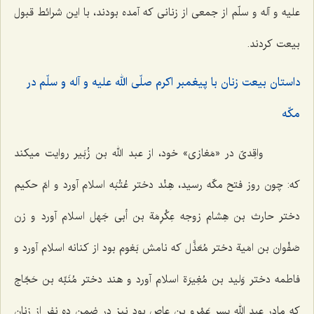
علیه و آله و سلّم از جمعى از زنانى كه آمده بودند، با این شرائط قبول
بیعت كردند.
داستان بیعت زنان با پیغمبر اكرم صلّى الله علیه و آله و سلّم در
مكّه‌
واقِدىّ‌
در
«مَغازى»
خود، از عبد الله بن زُبَیر روایت میكند
كه: چون روز فتح مكّه رسید،
هِنْد
دختر عُتْبَه اسلام آورد و
امّ حکیم‌
دختر حارث بن هِشام زوجه عِكْرِمَة بن أبى جَهل اسلام آورد و زن
صَفْوان بن امَیة دختر مُعَذَّل كه نامش‌
بَغوم‌
بود از كنانه اسلام آورد و
فاطمه‌
دختر وَلید بن مُغِیرَة اسلام آورد و هند دختر مُنَبِّه بن حَجّاج
كه مادر عبد الله پسر عَمْرو بن عاص بود نیز در ضمن ده نفر از زنان