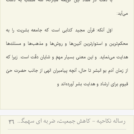
با دقّت در مفاد این كریمه مباركه، سه مطلب به دست
مى‌آید:
اوّل‌
آنكه: قرآن مجید كتابى است كه جامعه بشریت را به
محكم‌ترین و استوارترین آئین‌ها و روش‌ها و مذهب‌ها و مسلك‌ها
هدایت مى‌نماید. و این معنى بسیار مهمّ و شایان دقّت است. زیرا كه
از زمان آدم بو البشر تا حال، آنچه پیامبران الهى از جانب حضرت حىّ
قیوم براى ارشاد و هدایت بشر آورده‌اند و
رساله نکاحیه - کاهش جمعیت، ضربه ای سهمگین بر پیکر مسلمین
36