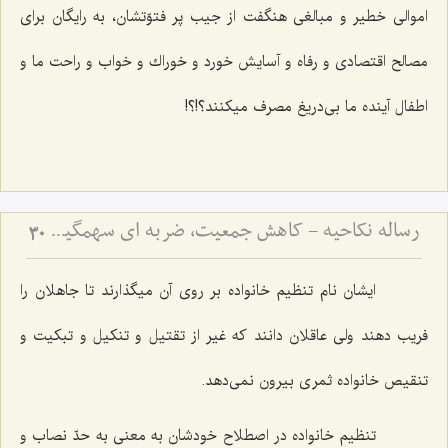
اموالى خطیر و مبالغى هنگفت از جیب پر فتوّتشان، به رایگان براى
مصالح اقتصادى و رفاه و آسایش خورد و خوراك و خواب و راحت ما و
اطفال آینده ما بى‌دریغ مصرف میكنند؟!؟!
رساله نکاحیه - کاهش جمعیت، ضربه ای سهمگین بر پیکر مسلمین
30
ایشان نام تنظیم خانواده بر روى آن میگذارند تا جاهلان را
فریب دهند ولى عاقلان دانند كه غیر از تقتیل و تنكیل و تبكیت و
تنقیص خانواده ثمرى بیرون نمى‌دهد.
تنظیم خانواده در اصطلاح خودشان به معنى به حدّ نصاب و