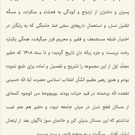
پسران و دختران از ازدواج و آلودگى به فحشاء و منكرات، و مسأله
تقلیل نسل، و استعمال داروهاى سمّى ضدّ حاملگى كه به رایگان در
اختیار طبقه مستضعف و فقیر و محروم قرار میگرفت، همگى یكباره
رخت بربست و جزء زباله دان تاریخ گردید؛ و تا سنه ١٤٠٨ كه حقیر
مجلّد اوّل از این مجموعه را تشریح و تفصیل و آماده براى طبع نموده
بودم و هنوز رهبر عظیم الشّأن انقلاب اسلامى حضرت آیة الله خمینى
تغمّده الله برحمته در قید حیات بودند بهیچوجه من الوجوه كلمه‌اى
از مسائل قطع نسل در میان جامعه نبود، و حقیر هم علم غیب
نداشتم كه این مسائل بنیان كن و خانمان سوز ناگهان بعد از ارتحال
ایشان آفتابى میگردد و به منصّه ظهور و بروز میرسد.