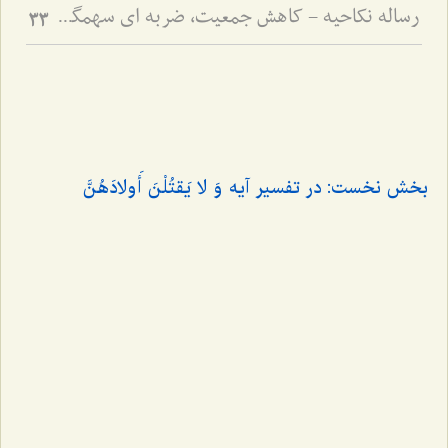
رساله نکاحیه - کاهش جمعیت، ضربه ای سهمگین بر پیکر مسلمین
33
بخش نخست: در تفسیر آیه وَ لا يَقتُلْنَ أَولادَهُنَّ‌