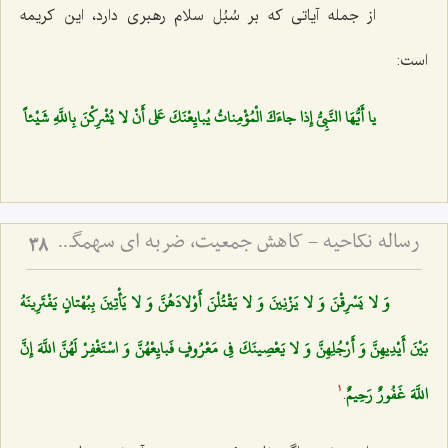
از جمله آیاتى كه بر سُبُل سلام رهبرى دارد، این كریمه
است:
يا أَيُّهَا النَّبِيُّ إِذا جاءَكَ الْمُؤْمِناتُ يُبايِعْنَكَ عَلى‌ أَنْ لا يُشْرِكْنَ بِاللَّهِ شَيْئاً
رساله نکاحیه - کاهش جمعیت، ضربه ای سهمگین بر پیکر مسلمین
38
وَ لا يَسْرِقْنَ وَ لا يَزْنِينَ وَ لا يَقْتُلْنَ أَوْلادَهُنَّ وَ لا يَأْتِينَ بِبُهْتانٍ يَفْتَرِينَهُ
بَيْنَ أَيْدِيهِنَّ وَ أَرْجُلِهِنَّ وَ لا يَعْصِينَكَ فِي مَعْرُوفٍ فَبايِعْهُنَّ وَ اسْتَغْفِرْ لَهُنَّ اللَّهَ إِنَّ
اللَّهَ غَفُورٌ رَحِيمٌ
.
1