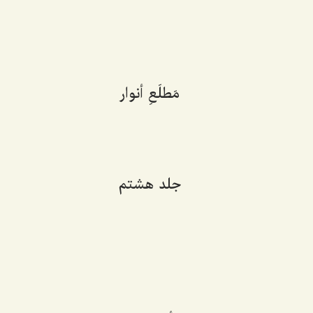
‌
مَطلَعِ أنوار
‌
جلد هشتم
‌