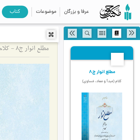
عرفا و بزرگان
موضوعات
کتاب
مطلع انوار ج8 - کلام (مبدأ و معاد، مَساوی)
8
مطلع انوار ج8
کلام (مبدأ و معاد، مَساوی)