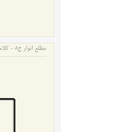
مطلع انوار ج8 - کلام (مبدأ و معاد، مَساوی)