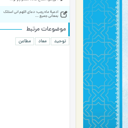
ادعیۀ ماه رجب: دعای اللهم انی اسئلک 
بمعانی جمیع ...
موضوعات مرتبط
توحید
معاد
مطاعن