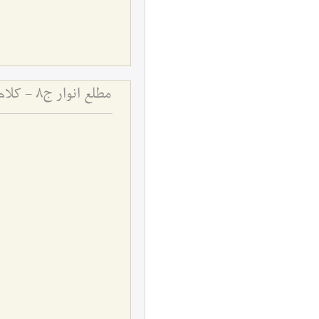
مطلع انوار ج8 - کلام (مبدأ و معاد، مَساوی)