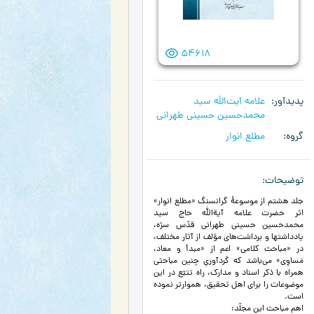
54618
پدیدآور
علامه آیت‌اللَه سید
محمدحسین حسینی طهرانی
گروه
مطلع انوار
توضیحات
جلد هشتم از موسوعۀ گرانسنگ «مطلع انوار»
اثر حضرت علامه آیة‌الله حاج سید
محمدحسین حسینی طهرانی قدّس سرّه،
یادداشتها و برداشت‌‌های مؤلف از آثار مختلف،
در «مباحث کلامی» اعم از «مبدأ و معاد،
مَساوِی» می‌باشد که گردآوریِ چنین مباحثی
همراه با ذکر اسناد و مدارک، راه تتبّع در این
موضوعات را برای اهل تحقیق، هموارتر نموده‌
است.
اهم مباحث این مجلّد: