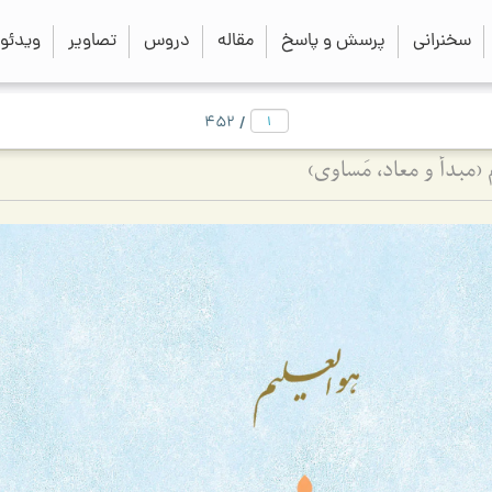
close
search
سخنرانی
پرسش و پاسخ
مقاله
دروس
تصاویر
ویدئو
/
452