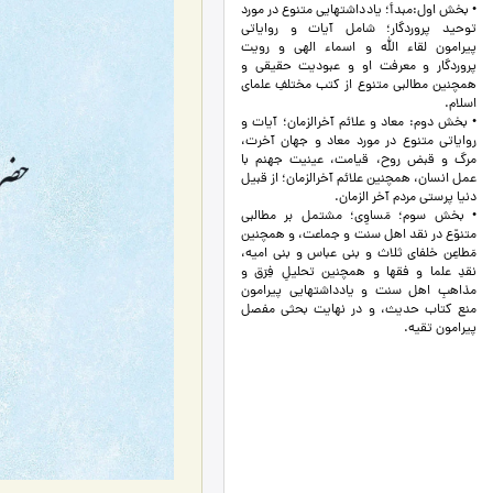
• بخش اول:مبدأ؛ یادداشتهایی متنوع در مورد
توحید پروردگار؛ شامل آیات و روایاتی
پیرامون لقاء الله و اسماء الهی و رویت
پروردگار و معرفت او و عبودیت حقیقی و
همچنین مطالبی متنوع از کتب مختلفِ علمای
اسلام.
• بخش دوم: معاد و علائم آخرالزمان؛ آیات و
روایاتی متنوع در مورد معاد و جهان آخرت،
مرگ و قبض روح، قیامت، عینیت جهنم با
عمل انسان، همچنین علائم آخرالزمان؛ از قبیل
دنیا پرستی مردم آخر الزمان.
• بخش سوم؛ مَساوِی؛ مشتمل بر مطالبی
متنوّع در نقد اهل سنت و جماعت، و همچنین
مَطاعِن خلفای ثلاث و بنی عباس و بنی امیه،
نقدِ علما و فقها و همچنین تحلیلِ فِرَق و
مذاهبِ اهل سنت و یادداشتهایی پیرامون
منع کتاب حدیث، و در نهایت بحثی مفصل
پیرامون تقیه.