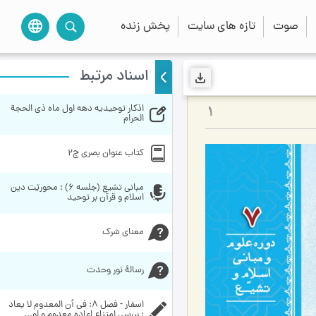
صوت
تازه های سایت
پخش زنده
language
اسناد مرتبط
اذکار توحیدیه دهه اول ماه ذی الحجة 
1
الحرام
کتاب عنوان بصری ج۲
مبانی تشیع (جلسه 6) : محوریّت دین 
اسلام و قرآن بر توحید
معنای شرک
رسالۀ نور وحدت
اسفار - فصل 8: في أن المعدوم لا يعاد 
: بررسی امتناع اعاده معدوم و لو...