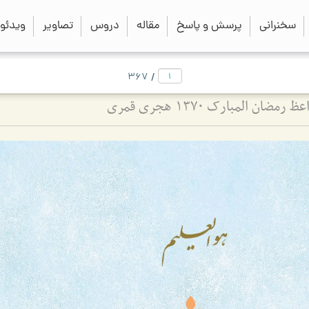
close
search
سخنرانی
پرسش و پاسخ
مقاله
دروس
تصاویر
ویدئو
/
367