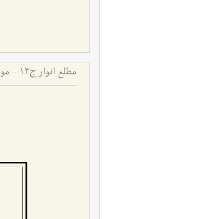
مطلع انوار ج13 - مواعظ رمضان المبارک 1370 هجری قمری