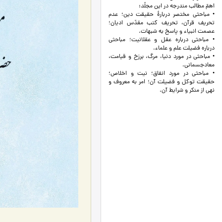
اهمّ مطالب مندرجه در این مجلّد:
• مباحثی مختصر دربارۀ حقیقت دین؛ عدم
تحریف قرآن، تحریف کتب مقدّس ادیان؛
عصمت انبیاء و پاسخ به شبهات.
• مباحثی درباره عقل و عقلانیت؛ مباحثی
درباره فضیلت علم و علماء.
• مباحثی در مورد دنیا، مرگ، برزخ و قیامت،
معاد‌جسمانی.
• مباحثی در مورد انفاق؛ نیت و اخلاص؛
حقیقت توکل و فضیلت آن؛ امر به معروف و
نهی از منکر و شرایط آن.