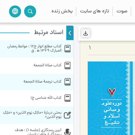
صوت
تازه های سایت
پخش زنده
language
اسناد مرتبط
کتاب مطلع انوار ج12 : مواعظ رمضان 
1
المبارك 1369 ه‍ . ق
کتاب صلاة الجمعة
کتاب ترجمۀ صلاة الجمعة
کتاب اللَه شناسی ج1
بحثی دربارۀ «مالِکِ یَومِ الدّین» و «مَلِکِ 
یَومِ الدّین» 
آیین رستگاری (جلسه 1) : هدف 
پروردگار از خلقت انسان 