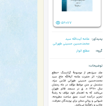
52077
پدیدآور
علامه آیت‌اللَه سید
محمدحسین حسینی طهرانی
گروه
مطلع انوار
توضیحات
جلد سیزدهم از موسوعۀ گرانسنگ «مطلع
انوار» اثر حضرت علامه آیة‌الله حاج سید
محمدحسین حسینی طهرانی قدّس سرّه،
مشتمل بر متنِ مواعظِ مؤلّف در ماه رمضان
سال 1370 ه. ق در مسجد قائم طهران
می‌باشد که به اهتمام خود مؤلف به رشتۀ
تحریر درآمده است. عمق مباحث مطروحه،
شیوایی و روانیِ سخن برای پویندگان معرفت،
جاذب و راهگشا می‌باشد.