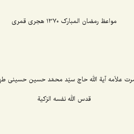
مواعظ رمضان المبارک 1370 هجری قمری
علاّمه آیة الله حاج سیّد محمّد حسین حسینی طه
قدس الله نفسه الزکیة