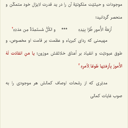
موجودات و حیثیّت ملکوتیّۀ آن را در ید قدرت لایزال خود متمکّن و
منحصر گردانید؛
أزِمَّةُ الأُمورِ طُرًّا بِیَدِهِ
***
و الکُلُّ مُستَمِدَّةٌ مِن مَدَدِهِ
2
مهیمنی که ردای کبریاء و عظمت بر قامت او مخصوص، و
طوق عبودیّت و انقیاد بر أعناق خلائقش موزون؛
یا مَنِ انقادَت لَهُ
الأُمورُ بِأزِمَّتِها طَوعًا لِأمرِهِ
.
3
مدبّری که از رشحات اوصاف کمالش هر موجودی را به
صوب غایات کمالی