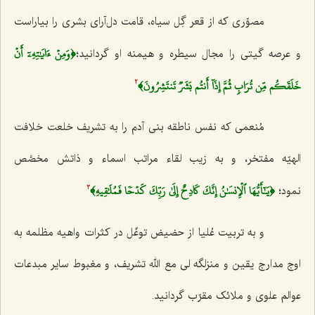
مصوِّری که از قعر گِل سیاه، قامت دل‌آرای بشری را بیاراست
﴿وَمِنۡ ءَايَٰتِهِۦٓ أَنۡ
و عرصه گیتی را مجال سیطره و هیمنه او گردانید؛
خَلَقَكُم مِّن تُرَابٖ ثُمَّ إِذَآ أَنتُم بَشَرٞ تَنتَشِرُونَ﴾
2
مُنعمی که نفس ناطقه بنی آدم را به تشریف خلعت خلافت
الهیّه مفتخر، و به زیب لقاء مراتب اسماء و ذاتش مخصَّص
﴿يَـٰٓأَيُّهَا ٱلۡإِنسَٰنُ إِنَّكَ كَادِحٌ إِلَىٰ رَبِّكَ كَدۡحٗا فَمُلَٰقِيهِ﴾
نمود؛
3
و به تربیت عُلیا از حضیض توغّل در کثرات واهیه مظلمه به
اوج مدارج یقین و منزلگه لی مع الله تشریف، و مغبوط سایر مبدعات
عوالم علوی و ملائک مقرّب گردانید.