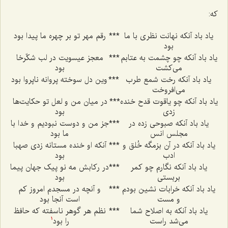
که:
یاد باد آنکه نهانت نظری با ما
***
رقم مهر تو بر چهره ما پیدا بود
بود
یاد باد آنکه چو چشمت به عتابم
***
معجز عیسویت در لب شکّرخا
می‌کشت
بود
یاد باد آنکه رخت شمع طرب
***
وین دل سوخته پروانه ناپروا بود
می‌افروخت
یاد باد آنکه چو یاقوت قدح خنده
***
در میان من و لعل تو حکایت‌ها
زدی
بود
یاد باد آنکه صبوحی زده در
***
جز من و دوست نبودیم و خدا با
مجلس انس
ما بود
یاد باد آنکه در آن بزمگه خُلق و
***
آنکه او خنده مستانه زدی صهبا
ادب
بود
یاد باد آنکه نگارم چو کمر
***
در رکابش مه نو پیک جهان پیما
بربستی
بود
یاد باد آنکه خرابات نشین بودم
***
و آنچه در مسجدم امروز کم‌
و مست
است آنجا بود
یاد باد آنکه به اصلاح شما
***
نظم هر گوهر ناسفته که حافظ
می‌شد راست
را بود
1