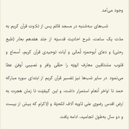
وجود می‌آمد.
شب‌های سه‌شنبه در مسجد قائم پس از تلاوت قرآن کریم به
مدّت یک ساعت، شرح احادیث قدسیّه از جلد هفدهم
بحار
(طبع
رحلی) و دعای أبوحمزه ثُمالی و آیات توحیدی قرآن کریم، أسماع و
قلوب مشتاقین معارف الهیّه را حظّی وافر و نصیبی أوفیٰ عطا
می‌نمود. در سایر شب‌ها نیز تفسیر قرآن کریم از ابتدای سوره مبارکه
حمد تا اواخر أنعام استمرار داشت، و این کیفیّت تا زمان هجرت به
ارض اقدس رضوی علی ثاویه آلاف التّحیّة و الإکرام که بیش از بیست
و دو سال به‌طول انجامید، ادامه یافت.