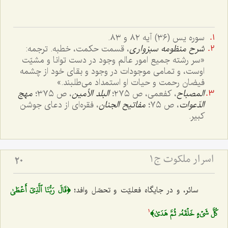
سوره یس (٣٦) آیه ٨٢ و ٨٣.
شرح منظومه سبزواری
، قسمت حکمت، خطبه. ترجمه:
«سر رشته جمیع امور عالم وجود در دست توانا و مشیّت
اوست، و تمامی موجودات در وجود و بقای خود از چشمه
فیضان رحمت و حیات او استمداد می‌طلبند.»
المصباح
، کفعمی، ص ٢٧٥؛
البلد الأمین
، ص ٣٧٥؛
مهج
الدّعوات
، ص ٧٥؛
مفاتیح الجنان
، فقره‌ای از دعای جوشن
کبیر.
اسرار ملکوت ج1
20
﴿قَالَ رَبُّنَا ٱلَّذِيٓ أَعۡطَىٰ
سائر، و در جایگاه فعلیّت و تحصّل وافد؛
كُلَّ شَيۡءٍ خَلۡقَهُۥ ثُمَّ هَدَىٰ﴾
1