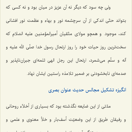
ولی چه سود که دیگر نه آن عزیز در میان بود و نه کسی که
بتواند حتّی اندکی از آن سرچشمه نور و بهاء و عظمت نور افشانی
کند، موجود. و همچو مولای متّقیان أمیرالمؤمنین علیه السّلام که
سخت‌ترین روز حیات خود را روز ارتحال رسول خدا صلّی الله علیه و
آله و سلّم می‌شمرد، ارتحال این رجل الهی ثلمه‌ای جبران‌ناپذیر و
صدمه‌ای نابخشودنی بر ضمیر تلامذه راستین ایشان نهاد.
انگیزه تشکیل مجالس حدیث عنوان بصری
مدّتی از این ضایعه نگذشته بود که بسیاری از أخلاّء روحانی
و رفیقان طریق از این وضعیّت أسف‌بار و خلأ معنوی و علمی و