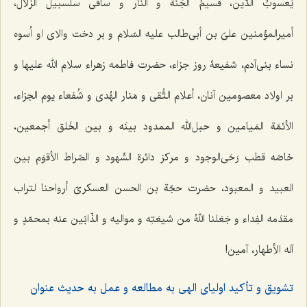
یَعسوبُ الدّین، قسیمُ الجَنّة و النّار و ساقی سلسبیل الزُّلال
،
أمیرالمؤمنین علیّ بن أبی‌طالب علیه السّلام و بر دخت والای او اُسوه
نساء بنی‌آدم، شفیعۀ روز جزاء، حضرت فاطمه زهراء سلام الله علیها و
بر اولاد معصومین آنان،
أعلام التُّقی و مَنار الهُدی و شُفعاء یوم الجزاء،
الأئمّة المَیامین و حبل‌الله الممدود بینَه و بین الخَلق أجمعین
،
خاصّه
قطب رَحَی‌الوجود و مرکز دائرة الشّهود و الصّراط الأقوَم بین
العبید و المعبود، حضرت حجّة بن الحسن العسکریّ أرواحنا لتراب
مقدَمه الفِداء و جَعَلنا اللهُ من شیعَتِه و موالیه و الذّابّین عنه بمحمّدٍ و
آله الأطهار، آمین!
تشویق و تأکید اولیای الهی به مطالعه و عمل به حدیث عنوان