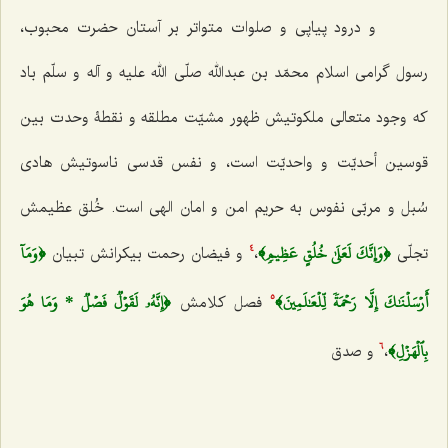
و درود پیاپی و صلوات متواتر بر آستان حضرت محبوب،
رسول گرامی اسلام محمّد بن عبدالله صلّی الله علیه و آله و سلّم باد
که وجود متعالی ملکوتیش ظهور مشیّت مطلقه و نقطۀ وحدت بین
قوسین أحدیّت و واحدیّت است، و نفس قدسی ناسوتیش هادی
سُبل و مربّی نفوس به حریم امن و امان الهی است. خُلق عظیمش
﴿وَإِنَّكَ لَعَلَىٰ خُلُقٍ عَظِيمٖ﴾
﴿وَمَآ
تجلّی
،
و فیضان رحمت بیکرانش تبیان
4
أَرۡسَلۡنَٰكَ إِلَّا رَحۡمَةٗ لِّلۡعَٰلَمِينَ﴾
﴿إِنَّهُۥ لَقَوۡلٞ فَصۡلٞ * وَمَا هُوَ
فصل کلامش
5
بِٱلۡهَزۡلِ﴾
،
و صدق
6