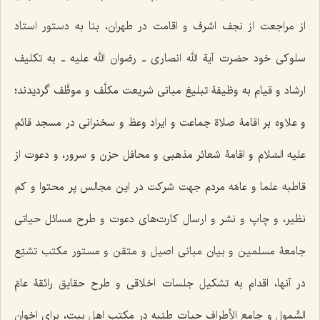
از مراجعت از نجف اشرف و اقامت در طهران، بنا به دستور استاد
سلوکی خود حضرت آیة الله انصاری ـ رضوان الله علیه ـ به تکلیف
ارشاد و قیام به وظیفۀ تبلیغ مبانی شریعت مکلَّف و موظَّف گردیدند؛
و علاوه بر اقامۀ صلاة جماعت و ایراد وعظ و سخنرانی در مسجد قائم
علیه السّلام و اقامۀ شعائر مذهبی و محافل حزن و سرور، و دعوت از
قاطبه علما و عامّه مردم جهت شرکت در این مجالس پر محتوا و کم
نظیر، و چاپ و نشر و ارسال کارت‌های دعوت و طرح مسائل حیاتی
جامعۀ مسلمین و بیان مبانی اصیل و متقن و مستور مکتب تشیّع
در آنها، اقدام به تشکیل جلسات اخلاقی و طرح حقایق رائقۀ عامّ
الشّمول و جامع الأطراف حیات طیّبه در مکتب اهل بیت، برای اخوان