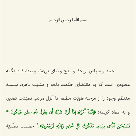
بسم الله الرّحمن الرّحیم
حمد و سپاس بی‌حدّ و مدح و ثنای بی‌عدّ، زیبندۀ ذات یگانه
معبودی است که به مقتضای حکمت بالغه و مشیّت قاهره، سلسلۀ
منتظم وجود را از مرحله هویّت مطلقه تا أنزل مراتب تعیّنات تقدیر،
﴿إِنَّمَآ أَمۡرُهُۥٓ إِذَآ أَرَادَ شَيۡ‍ًٔا أَن يَقُولَ لَهُۥ كُن فَيَكُونُ *
و به مفاد کریمه:
فَسُبۡحَٰنَ ٱلَّذِي بِيَدِهِۦ مَلَكُوتُ كُلِّ شَيۡءٖ وَإِلَيۡهِ تُرۡجَعُونَ﴾
،
حقیقت تعلّقیّۀ
1