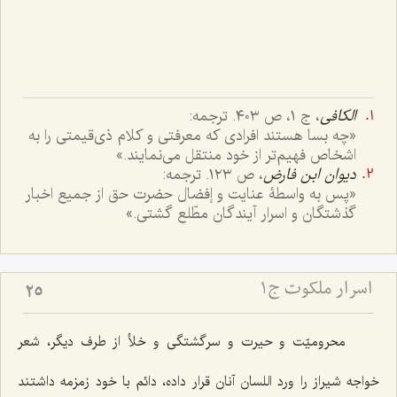
الکافی
، ج ١، ص ٤٠٣. ترجمه:
«چه بسا هستند افرادی که معرفتی و کلام ذی‌قیمتی را به
اشخاص فهیم‌تر از خود منتقل می‌نمایند.»
دیوان ابن فارض
، ص ١٢٣. ترجمه:
«پس به واسطۀ عنایت و إفضال حضرت حق از جمیع اخبار
گذشتگان و اسرار آیندگان مطّلع گشتی.»
اسرار ملکوت ج1
25
محرومیّت و حیرت و سرگشتگی و خلأ از طرف دیگر، شعر
خواجه شیراز را ورد اللسان آنان قرار داده، دائم با خود زمزمه داشتند