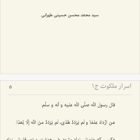
سید محمّد محسن حسینی طهرانی
اسرار ملکوت ج1
5
قال رسول الله صلّی الله علیه و آله و سلّم:
مَنِ ازْدادَ عِلمًا و لَم یَزدَدْ هُدًی، لَم یَزدَدْ منَ الله إلّا بُعدًا.
«کسی که علمش زیاد بشود ولی هدایت و نور قلبش زیاد