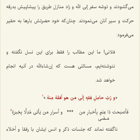
می‌گشودند و توشه سفر إلی الله و زاد منازل طریق را پیشاپیش بدرقه
حرکت و سیر آنان می‌نمودند. چنان‌که خود حضرتش بارها به حقیر
می‌فرمود:
فلانی! ما این مطالب را فقط برای این نسل نگفته و
ننوشته‌ایم، مسائلی هست که إن‌شاءالله در آتیه انجام
خواهد شد.
«
و رُبَّ حامِلِ فِقهٍ إلَی مَن هو أفقَهُ مِنهُ
.»
1
فَأصبَحتَ ذا عِلمٍ بِأخبارِ مَن
***
و أسرارِ مَن یَأتی مُدِلًّا بِخِبرَةٍ
2
مَـضَی
ناگفته نماند که جلسات ذکر و انس ایشان با رفقا و أخلاّء