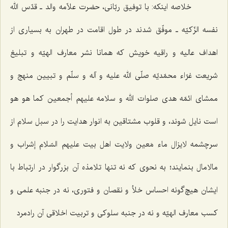
خلاصه اینکه: با توفیق ربّانی، حضرت علاّمه والد ـ قدّس الله
نفسه الزّکیّه ـ موفّق شدند در طول اقامت در طهران به بسیاری از
اهداف عالیه و راقیه خویش که همانا نشر معارف الهیّه و تبلیغ
شریعت غرّاء محمّدیّه صلّی الله علیه و آله و سلّم و تبیین منهج و
ممشای ائمّه هدی صلوات الله و سلامه علیهم أجمعین کما هو هو
است نایل شوند، و قلوب مشتاقین به انوار هدایت را در سبل سلام از
سرچشمه لایزال ماء مَعین ولایت اهل بیت علیهم السّلام إشراب و
مالامال بنمایند؛ به نحوی که نه تنها تلامذه آن بزرگوار در ارتباط با
ایشان هیچ‌گونه احساس خلأ و نقصان و فتوری، نه در جنبه علمی و
کسب معارف الهیّه و نه در جنبه سلوکی و تربیت اخلاقی آن رادمرد