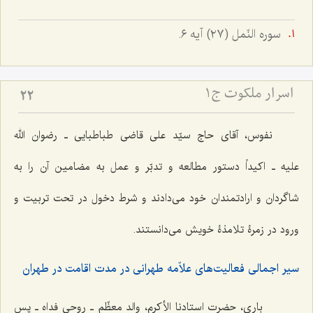
سوره النّمل (٢٧) آیه ٦.
اسرار ملکوت ج1
22
نفوس، آقای حاج سیّد علی قاضی طباطبایی ـ رضوان الله
علیه ـ اکیداً دستور مطالعه و تدبّر و عمل به مضامین آن را به
شاگردان و ارادتمندان خود می‌دادند و شرط دخول در تحت تربیت و
ورود در زمرۀ تلامذۀ خویش می‌دانستند.
سیر اجمالی فعالیت‌های علاّمه طهرانی در مدت اقامت در طهران
باری، حضرت استادنا الأکرم، والد معظّم ـ روحی فداه ـ پس