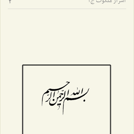
اسرار ملکوت ج1
2