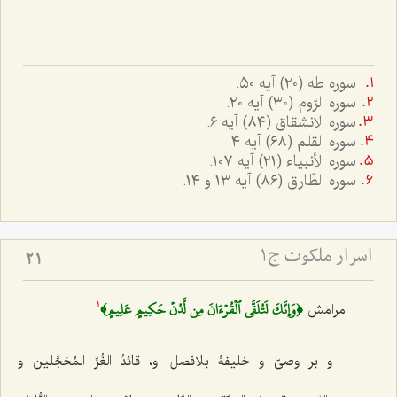
سوره طه (٢٠) آیه ٥٠.
سوره الرّوم (٣٠) آیه ٢٠.
سوره الانشقاق (٨٤) آیه ٦.
سوره القلم (٦٨) آیه ٤.
سوره الأنبیاء (٢١) آیه ١٠٧.
سوره الطّارق (٨٦) آیه ١٣ و ١٤.
اسرار ملکوت ج1
21
﴿وَإِنَّكَ لَتُلَقَّى ٱلۡقُرۡءَانَ مِن لَّدُنۡ حَكِيمٍ عَلِيمٍ﴾
مرامش
1
و بر وصیّ و خلیفۀ بلافصل او،
قائدُ الغُرِّ المُحَجَّلین و