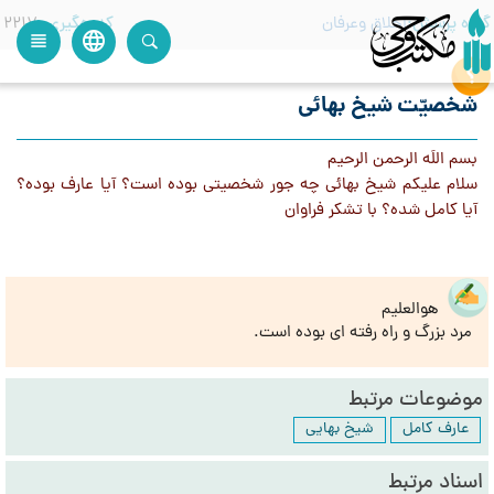
گروه پرسش
اخلاق وعرفان
کدرهگیری
2217
language
view_headline
close
search
شخصیّت شیخ بهائی
بسم اللَه الرحمن الرحیم
سلام علیکم شیخ بهائی چه جور شخصیتی بوده است؟ آیا عارف بوده؟
آیا کامل شده؟ با تشکر فراوان
هوالعلیم
مرد بزرگ و راه رفته ای بوده است.
موضوعات مرتبط
عارف کامل
شیخ بهایی
اسناد مرتبط