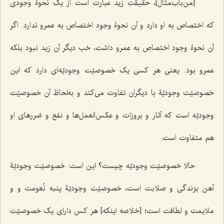
[من‌باب‌مثال]، حقیقتِ زید عبارت است از یک نحوۀ وجودی
که اختصاص به او دارد و آن نحوۀ وجود اختصاص به عمرو ندارد. اگر
آن نحوۀ وجود اختصاص به عمرو داشت، خب دیگر آن زید نبود بلکه
عمرو بود. یعنی هر کسی یک خصوصیّت وجودیّه‌ای دارد که این
خصوصیّت وجودیّۀ با دیگران تفاوت می‌کند و به‌لحاظ آن خصوصیّت
وجودیّه است که آثار و بروزات و عکس‌العمل‌ها و نفع و ضررهای او
هم متفاوت است.
حالا خصوصیّت وجودیّه چیست؟ این است: خصوصیّت وجودیّۀ
آهن برّندگی و صلابت است، خصوصیّت وجودیّۀ پنبه نُعومت و و
ملایمت و لطافت است؛ [خلاصه اینکه] هر کس دارای یک خصوصیّت