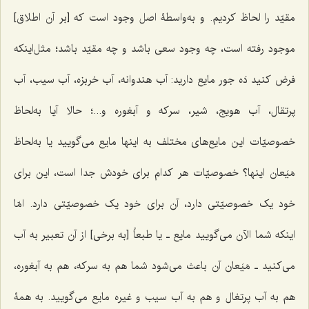
مقیّد را لحاظ کردیم. و به‌واسطۀ اصل وجود است که [بر آن اطلاق]
موجود رفته است، چه وجود سعی باشد و چه مقیّد باشد؛ مثل‌اینکه
فرض کنید دَه جور مایع دارید: آب هندوانه، آب خربزه، آب سیب، آب
پرتقال، آب هویج، شیر، سرکه و آبغوره و...؛ حالا آیا به‌لحاظ
خصوصیّات این مایع‌های مختلف به اینها مایع می‌گویید یا به‌لحاظ
مَیَعان اینها؟ خصوصیّات هر کدام برای خودش جدا است، این برای
خود یک خصوصیّتی دارد، آن برای خود یک خصوصیّتی دارد. امّا
اینکه شما الآن می‌گویید مایع ـ یا طبعاً [به برخی] از آن تعبیر به آب
می‌کنید ـ مَیَعان آن باعث می‌شود شما هم به سرکه، هم به آبغوره،
هم به آب پرتغال و هم به آب سیب و غیره مایع می‌گویید. به همۀ