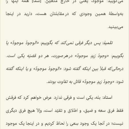
می‌گویید:
موجودٌ
، یعنی در خارج
متعیّنٌ
. [شما] همۀ اینها را
به‌واسطۀ همین وجودی که در مقابلتان هست، دارید در اینجا
می‌بینید.
تلمیذ:
پس دیگر فرقی نمی‌کند که بگوییم:
«الوجودُ موجودٌ»
یا
بگوییم:
«وجودُ زیدٍ موجودٌ»
در هر صورت، هر دو قضیّه یکی است.
درحالی‌که قبلاً بین اینکه گفته شود:
«الوجودُ موجودٌ»
و یا اینکه گفته
شود:
«وجودُ زیدٍ موجودٌ»
قائل به تفاوت بودند.
استاد:
بله، یکی است و فرقی ندارد. عرض خواهم کرد که فرقش
فقط فرق سعه و ضیق، و اطلاق و تقیّد است، وإلاّ هیچ فرق دیگری
نیست؛ در آنجا یک وجود سِعی را لحاظ کردیم و در اینجا یک موجود