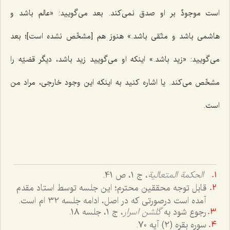
است
موجودٌ
بر او صدق نمی‌کند. بعد می‌گویید: «عالم باشد و
هاشمی باشد و متّقی باشد.» هنوز هم [مشخّص نشده است]؛ بعد
می‌گویید: «زید باشد.» اینکه او می‌گویید زید باشد، دیگر قضیّه را
مشخّص می‌کند. یا اشاره کنید به اینکه این وجود خارجی، مراد من
است.
الحکمة المتعالیة
، ج 1، ص 41.
قابل توجه محققین محترم؛ این جلسه توسط استاد مقدم
آمده است درصورتی که در اصل، ادامه جلسه 32 ام است.
رجوع شود به
گلشن اسرار
، ج 1، جلسه 18.
سوره بقره (2) آیه 70.