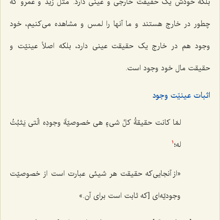
بلکه خودش یک حقیقت خارجی و عینی دارد. مثل زید و عمرو که
چطور در خارج هستند و ما آنها را لمس و مشاهده می‌کنیم، خود
وجود هم در خارج یک حقیقت عینی دارد، بلکه اصلاً عینیّت و
حقیقت مال خود وجود است.
اثبات عینیّت وجود‌
لمّا کانت حقیقةُ کلِّ شیءٍ هی خصوصیّةَ وجودِه الّتی یَثبُتُ
له؛
1
«از آنجایی‌که حقیقت هر شیئی عبارت است از خصوصیّت
وجودیّه‌ای [که ثابت است برای آن.»