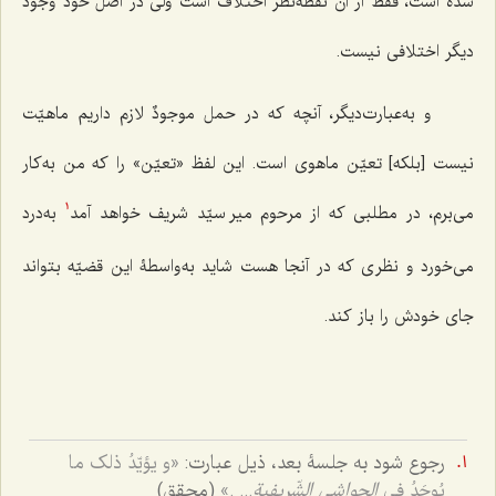
شده است، فقط از آن نقطه‌نظر اختلاف است ولی در اصل خود وجود
دیگر اختلافی نیست.
و به‌عبارت‌دیگر، آنچه که در حمل
موجودٌ
لازم داریم ماهیّت
نیست [بلکه] تعیّن ماهوی است. این لفظ «تعیّن» را که من به‌کار
می‌برم، در مطلبی که از مرحوم میر سیّد شریف خواهد آمد
به‌درد
1
می‌خورد و نظری که در آنجا هست شاید به‌واسطۀ این قضیّه بتواند
جای خودش را باز کند.
رجوع شود به جلسۀ بعد، ذیل عبارت:
«و یؤیّدُ ذلک ما
یُوجَدُ فی
الحواشی الشّریفیة
... .»
(محقق)