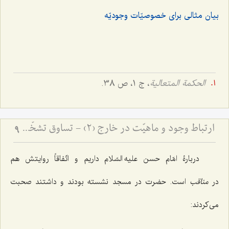
بیان مثالی برای خصوصیّات وجودیّه‌
الحکمة المتعالیة
، ج 1، ص 38.
ارتباط وجود و ماهیّت در خارج (2) - تساوق تشخّص و شیئیّت با وجود
9
دربارۀ امّام حسن علیه السّلام داریم و اتّفاقاً روایتش هم
در
مناقب
است. حضرت در مسجد نشسته بودند و داشتند صحبت
می‌کردند: