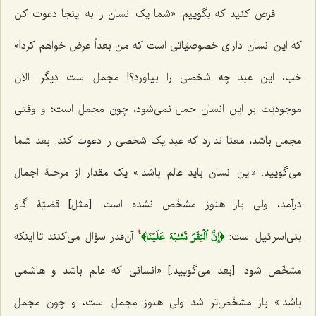
فرض کنید که بگوییم: «شما یک انسان را به اینجا دعوت کن
که این انسان دارای خصوصیّاتی است که من بعداً عرض خواهم کرد!»
خب، این عبد چه شخصی را بیاورد؟! مجمل است دیگر. الآن
موجودیّت بر این انسان حمل نمی‌شود، چون مجمل است؛ و وقتی
مجمل باشد، معنا ندارد که عبد یک شخصی را دعوت کند. بعد شما
می‌گویید: «این انسان باید عالم باشد.» یک مقدار از مرحلۀ اجمال
درآمد، ولی باز هنوز مشخّص نشده است. [مثل] قضیّۀ گاو
﴿إِنَّ ٱلۡبَقَرَ تَشَٰبَهَ عَلَيۡنَا﴾
بنی‌اسرائیل است:
آن‌قدر سؤال می‌کنند تا اینکه
4
مشخّص شود. [بعد می‌گویید:] «انسانی که عالم باشد و هاشمی
باشد.» باز مشخّص‌تر شد ولی هنوز مجمل است، و چون مجمل