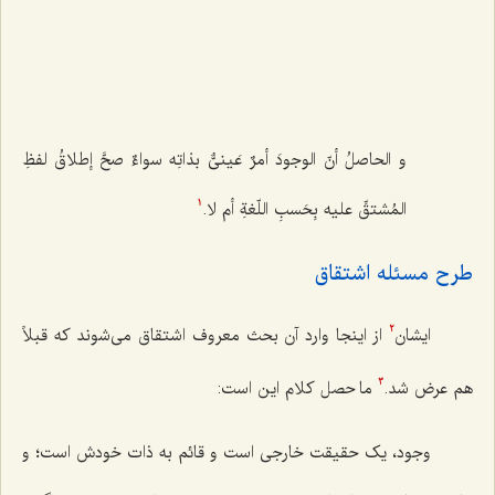
و الحاصلُ أنّ الوجودَ أمرٌ عَینیٌّ بذاتِه سواءٌ صحَّ إطلاقُ لفظِ
المُشتقِّ علیه بِحَسبِ اللّغةِ أم لا.
1
طرح مسئله اشتقاق
ایشان
از اینجا وارد آن بحث معروف اشتقاق می‌شوند که قبلاً
2
هم عرض شد.
ما حصل کلام این است:
3
وجود، یک حقیقت خارجی است و قائم به ذات خودش است؛ و