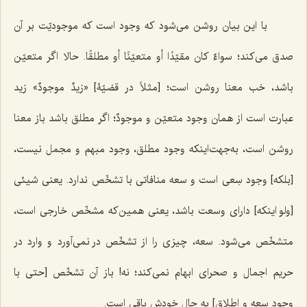
با این بیان روشن می‌شود که وجود است که موجودیّت بر آن
صدق می‌کند؛
سواءٌ کان مقیّدًا أو متعیّنًا أو مطلقًا
. حالا اگر متعیّن
باشد، خب معنا روشن است؛ [مثلاً در قضیّۀ]
«زیدٌ موجودٌ»
زید
عبارت است از همان وجود متعیّن و
موجودٌ
؛ اگر مطلق باشد باز معنا
روشن است، به‌جهت‌اینکه وجود مطلق، وجود مبهم و مجمل نیست،
[بلکه] وجود سِعی است و سعه منافاتی با تشخّص ندارد. یعنی شیئی
[ولو اینکه] دارای وسعت باشد، یعنی همین‌که مشخّص خارجی است،
متشخّص می‌شود. سعه، چیزی را از تشخّص در نمی‌آورد و وارد در
حریم اجمال و صحرای ابهام نمی‌کند؛ نه! باز آن تشخّص [حتی با
وجود سعه و اطلاق] به حال خودش باقی است.