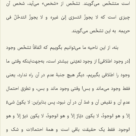
است متشخّص می‌گویند. تشخّص از «شخص» می‌آید، شخص آن
چیزی است که
لا یجوزُ التسرّی إلیٰ غیرِه و لا یجوزُ التدخّلُ فی
حریمِه
. به این تشخّص می‌گویند.
بله، از این ناحیه ما می‌توانیم بگوییم که اتّفاقاً تشخّص وجود
[در وجود اطلاقی] از وجود تعیّنی بیشتر است، به‌جهت‌اینکه وقتی ما
وجود را اطلاقی بگیریم، دیگر هیچ جنبۀ عدم در آن راه ندارد، یعنی
فقط وجود می‌ماند و بس! وقتی وجود ماند و بس، و تطرّق احتمال
عدمِ آن و نقیض آن و ضدّ آن در آن نبود، پس بنابراین:
لا یکونُ شیءٌ
إلاّ و هو الوجودُ، لا یکون دیّارٌ إلاّ و هو الوجودُ، لا یکون دَیرٌ إلاّ و هو
الوجود.
فقط یک حقیقت باقی است و همۀ احتمالات و شک و