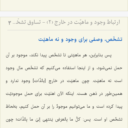
ارتباط وجود و ماهیّت در خارج (2) - تساوق تشخّص و شیئیّت با وجود
3
تشخّص، وصفی برای وجود و نه ماهیّت
پس بنابراین، هر ماهیّتی تا تشخّص پیدا نکند، موجود بر آن
حمل نمی‌شود، و از اینجا استفاده می‌کنیم که تشخّص مال وجود
است نه ماهیّت. چون ماهیّت در خارج [بالذّات] وجود ندارد و
همین‌طور در ذهن هست. اینکه الآن اهلیّت برای حمل موجودیّت
پیدا کرده است و ما می‌توانیم
موجودٌ
را بر آن حمل کنیم، به‌لحاظ
تشخّص او است. پس:
کلُّ ما بِالعرَضِ یَنتهِی إلیٰ ما بِالذّات
؛ چون