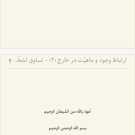
ارتباط وجود و ماهیّت در خارج (2) - تساوق تشخّص و شیئیّت با وجود
2
أعوذ بالله من الشّیطان الرّجیم
بسم الله الرّحمٰن الرّحیم