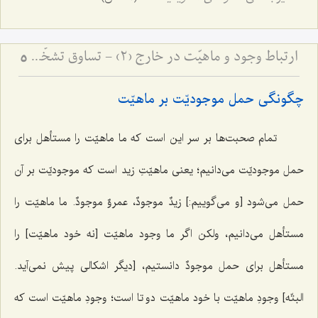
ارتباط وجود و ماهیّت در خارج (2) - تساوق تشخّص و شیئیّت با وجود
5
چگونگی حمل موجودیّت بر ماهیّت
تمام صحبت‌ها بر سر این است که ما ماهیّت را مستأهل برای
حمل موجودیّت می‌دانیم؛ یعنی ماهیّتِ زید است که موجودیّت بر آن
حمل می‌شود [و می‌گوییم:]
زیدٌ موجودٌ، عمروٌ موجودٌ
. ما ماهیّت را
مستأهل می‌دانیم، ولکن اگر ما وجود ماهیّت [نه خود ماهیّت] را
مستأهل برای حمل
موجودٌ
دانستیم، [دیگر اشکالی پیش نمی‌آید.
البتّه] وجودِ ماهیّت با خود ماهیّت دو تا است؛ وجودِ ماهیّت است که