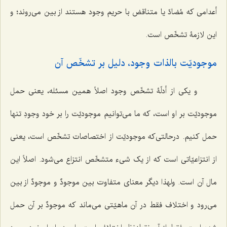
أعدامی که مُضادّ یا متناقض با حریم وجود هستند از بین می‌روند؛ و
این لازمۀ تشخّص است.
موجودیّت بالذات وجود، دلیل بر تشخّص آن
و یکی از أدلّۀ تشخّص وجود اصلاً همین مسئله، یعنی حمل
موجودیّت بر او است، که ما می‌توانیم موجودیّت را بر خود وجودِ تنها
حمل کنیم. درحالتی‌که موجودیّت از اختصاصات تشخّص است، یعنی
از انتزاعیّاتی است که از یک شیء متشخّص انتزاع می‌شود. اصلاً این
مال آن است. ولهذا دیگر معنای متفاوت بین
موجودٌ
و
موجودٌ
از بین
می‌رود و اختلاف فقط در آن ماهیّتی می‌ماند که
موجودٌ
بر آن حمل