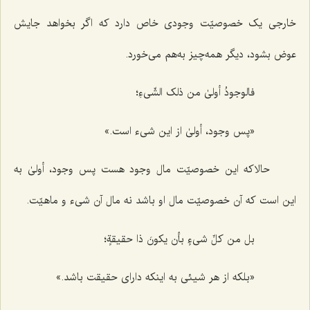
خارجی یک خصوصیّت وجودی خاص دارد که اگر بخواهد جایش
عوض بشود، دیگر همه‌چیز به‌هم می‌خورد.
فالوجودُ أولیٰ من ذلک الشّیءِ؛
«پس وجود، أولیٰ از این شیء است.»
حالاکه این خصوصیّت مال وجود هست پس وجود، أولیٰ به
این است که آن خصوصیّت مال او باشد نه مال آن شیء و ماهیّت.
بل من کلِّ شیءٍ بأن یکونَ ذا حقیقةٍ؛
«بلکه از هر شیئی به اینکه دارای حقیقت باشد.»