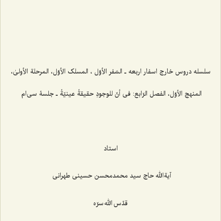
سلسله دروس خارج اسفار اربعه ـ
السّفر الأوّل ، المسلک الأوّل، المرحلة الأولیٰ،
المنهج الأوّل، الفصل الرّابع: فی أنّ للوجودِ حقیقةً عینیّةً
ـ جلسۀ سی‌ام
استاد
آیةالله حاج سید محمدمحسن حسینی طهرانی
قدّس الله سرّه