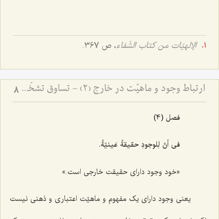
الإلهیّات من کتاب الشّفاء
، ص 367.
ارتباط وجود و ماهیّت در خارج (2) - تساوق تشخّص و شیئیّت با وجود
8
فصل (4)
فی أنّ لِلوجودِ حقیقةً عَینیّةً.
«خود وجود دارای حقیقت خارجی است.»
یعنی وجود دارای یک مفهوم و ماهیّت اعتباری و ذهنی نیست