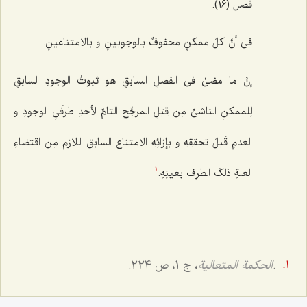
فصل (16).
فی أنَّ کلَ ممکنٍ محفوفٌ بالوجوبینِ و بالامتناعینِ‌.
إنَّ ما مضىٰ فی الفصلِ السابقِ هو ثبوتُ الوجودِ السابقِ
لِلممکنِ الناشیِّ مِن قِبَلِ المرجِّحِ التامِّ لأحدِ طرفَیِ الوجودِ و
العدمِ قَبلَ تحققِهِ و بإزائِهِ الامتناع السابق اللازم مِن اقتضاءِ
العلةِ ذلکَ الطرف بعینِهِ.
1
.
الحکمة المتعالیة
، ج 1، ص 224.