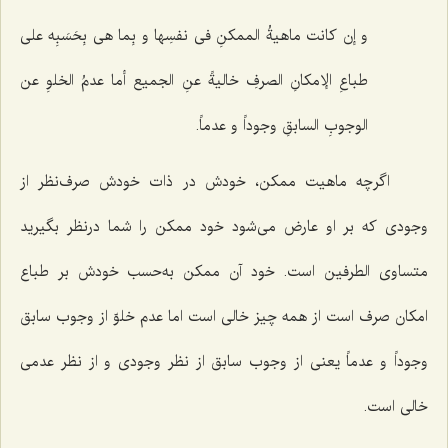
و إن کانت ماهیةُ الممکنِ فی نفسِها و بِما هی بِحَسَبِه على
طباعِ الإمکانِ الصرفِ خالیةً عنِ الجمیع أما عدمُ الخلوِ عن
الوجوبِ السابقِ وجوداً و عدماً.
اگرچه ماهیت ممکن، خودش در ذات خودش صرف‌نظر از
وجودی که بر او عارض می‌شود خود ممکن را شما درنظر بگیرید
متساوی الطرفین است. خود آن ممکن به‌حسب خودش بر طباع
امکان صرف است از همه چیز خالی است اما عدم خلوّ از وجوب سابق
وجوداً و عدماً یعنی از وجوب سابق از نظر وجودی و از نظر عدمی
خالی است.