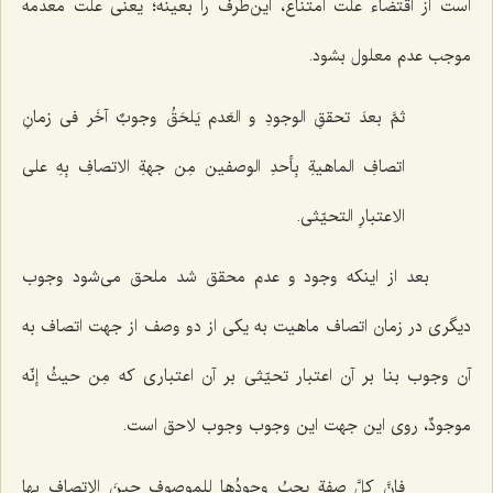
است از اقتضاء علت امتناع، این‌طرف را بعینه؛ یعنی علت معدمه
موجب عدم معلول بشود.
ثمَّ بعدَ تحققِ الوجودِ و العَدم یَلحَقُ وجوبٌ آخَر فی زمانِ
اتصافِ الماهیةِ بِأحدِ الوصفین مِن جهةِ الاتصافِ بِهِ على
الاعتبارِ التحیّثی.
بعد از اینکه وجود و عدم محقق شد ملحق می‌شود وجوب
دیگری در زمان اتصاف ماهیت به یکی از دو وصف از جهت اتصاف به
آن وجوب بنا بر آن اعتبار تحیّثی بر آن اعتباری که
مِن حیثُ إنّه
موجودٌ،
روی این جهت این وجوب وجوب لاحق است.
فإنَّ کلَّ صفةٍ یجبُ وجودُها لِلموصوفِ حینَ الاتصافِ بها