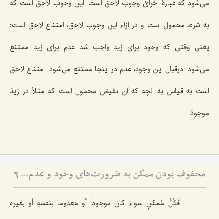
می‌شود که عبارةٌ أُخرایٰ وجوب لاحق است. این وجوب لاحق است که
به شرط محمول است و در ازاء این وجوب لاحق، امتناع لاحق است؛
یعنی وقتی که وجود برای زید واجب شد عدم برای زید ممتنع
می‌شود. درقبال این وجود، عدم در اینجا ممتنع می‌شود. امتناع لاحق
است به قیاس به آنچه که آن نقیض محمول است که مثلاً در
زیدٌ
موجودٌ.
محفوف بودن ممکن به ضرورت‌های وجود و عدم - تحلیل ضرورت‌های سابق و لاحق در هستی‌شناسی فلسفی
6
فَکُلُّ مُمکنٍ سواءً کانَ موجوداً أو مَعدوماً لِنفسهِ أو لِغیرِه