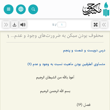
language
view_headline
close
search
11
/
محفوف بودن ممکن به ضرورت‌های وجود و عدم - تحلیل ضرورت‌های سابق و لاحق در هستی‌شناسی فلسفی
1
درس دویست و شصت و پنجم
متساوی الطرفین بودن ماهیت نسبت به وجود و عدم (1)
أعوذ بالله من الشیطان الرجیم
بسم الله الرحمن الرحیم
فصل (16).