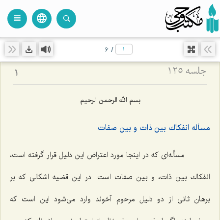
language
view_headline
close
search
6
/
جلسه ۱۲۵
1
بسم الله الرحمن الرحیم
مسأله انفكاك بین ذات و بین صفات
مسأله‌اى كه در اینجا مورد اعتراض این دلیل قرار گرفته است،
انفكاك بین ذات، و بین صفات است. در این قضیه اشكالى كه بر
برهان ثانى از دو دلیل مرحوم آخوند وارد مى‌شود این است كه