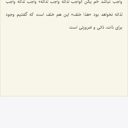
واجب نباشد
«لم یکن الواجب لذاته واجب لذاته»
واجب لذاته واجب
لذاته نخواهد بود
«هذا خلف»
این هم خلف است كه گفتیم وجود
براى ذات، ذاتى و ضرورتى است.