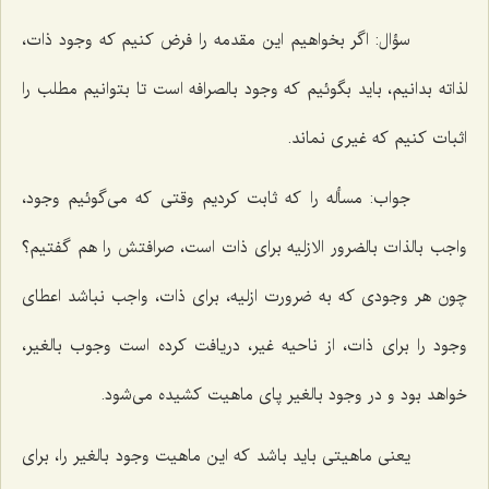
سؤال: اگر بخواهیم این مقدمه را فرض كنیم كه وجود ذات،
لذاته بدانیم، باید بگوئیم كه وجود بالصرافه است تا بتوانیم مطلب را
اثبات كنیم كه غیرى نماند.
جواب: مسأله را كه ثابت كردیم وقتى كه مى‌گوئیم وجود،
واجب بالذات بالضرور الازلیه براى ذات است، صرافتش را هم گفتیم؟
چون هر وجودى كه به ضرورت ازلیه، براى ذات، واجب نباشد اعطاى
وجود را براى ذات، از ناحیه غیر، دریافت كرده است وجوب بالغیر،
خواهد بود و در وجود بالغیر پاى ماهیت كشیده مى‌شود.
یعنى ماهیتى باید باشد كه این ماهیت وجود بالغیر را، براى