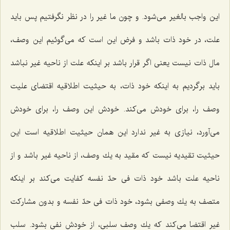
این واجب بالغیر مى‌شود. و چون ما غیر را در نظر نگرفتیم پس باید
علت، در خود ذات باشد و فرض این است كه مى‌گوئیم این وصف،
مال ذات نیست یعنى اگر قرار باشد بر اینكه علت از ناحیه غیر نباشد
باید برگردیم به اینكه خود ذات، به حیثیت اطلاقیه اقتضاى علیت
وصف را، براى خودش مى‌كند. خودش این وصف را، براى خودش
مى‌آورد، نیازى به غیر ندارد این همان حیثیت اطلاقیه است این
حیثیت تقیدیه نیست كه مقید به یك وصف، از ناحیه غیر باشد و از
ناحیه علت باشد خود ذات فى حدّ نفسه كفایت مى‌كند بر اینكه
متصف به یك وصفى بشود، خود ذات فى حدّ نفسه و بدون مشاركت
غیر اقتضا مى‌كند كه یك وصف سلبى، از خودش نفى بشود. سلب