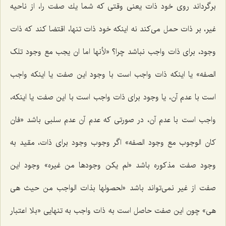
برگرداند روى خود ذات یعنى وقتى كه شما یك صفت را، از ناحیه
غیر، بر ذات حمل مى‌كند نه اینكه خود ذات تنها، اقتضا كند كه ذات
وجود، براى ذات واجب نباشد چرا؟
«لأنها اما ان یجب مع وجود تلک
الصفه»
یا اینكه ذات واجب است با وجود این صفت یا اینكه واجب
است با عدم آن، یا وجود براى ذات واجب است با این صفت یا اینكه،
واجب است با عدم آن، در صورتى كه عدم آن عدم سلبى باشد
«فان
کان الوجوب مع وجود الصفه»
اگر وجوب وجود براى ذات، مقید به
وجود صفت مذكوره باشد
«لم یکن وجودها من غیره»
وجود این
صفت از غیر نمى‌تواند باشد
«لحصولها بذات الواجب من حیث هى
هى»
چون این صفت حاصل است به ذات واجب به تنهایى
«بلا اعتبار