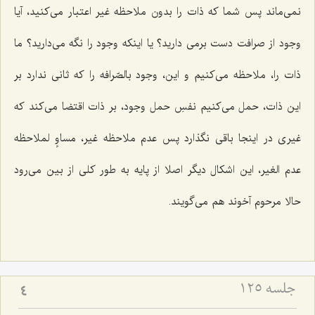
نمى‌ماند پس شما كه ذات را بدون ملاحظه غیر اعتبار مى‌كنید، آیا
وجود از صرافت دست برمى دارید؟ یا اینكه وجود را نگه مى‌دارید؟ ما
ذات را، ملاحظه مى‌كنیم و این، وجود بالصّرافه را كه ثانى ندارد بر
این ذات، حمل مى‌كنیم نفسِ حمل وجود، بر ذات اقتضا مى‌كند كه
غیرى در اینجا باقى نگذارد پس عدم ملاحظه غیر، مساوٍ لملاحظه
عدم الغیر، این اشكال دیگر اصلا از پایه به طور كلى از بین مى‌رود
حالا مرحوم آخوند هم مى‌گویند.
جلسه ۱۲۵
4