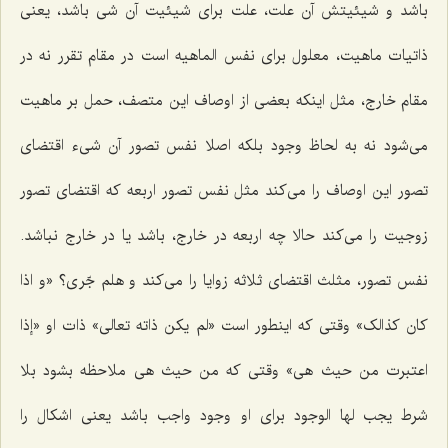
باشد و شیئیتش آن علت، علت براى شیئیت آن شى باشد، یعنى
ذاتیات ماهیت، معلول براى نفس الماهیه است در مقام تقرر نه در
مقام خارج، مثل اینكه بعضى از اوصاف این متصف، حمل بر ماهیت
مى‌شود نه به لحاظ وجود بلكه اصلا نفس تصور آن شیء اقتضاى
تصور این اوصاف را مى‌كند مثل نفس تصور اربعه كه اقتضاى تصور
زوجیت را مى‌كند حالا چه اربعه در خارج، باشد یا در خارج نباشد.
نفس تصور، مثلث اقتضاى ثلاثه زوایا را مى‌كند و هلم جّرى؟
«و اذا
کان کذالک»
وقتى كه اینطور است
«لم یکن ذاته تعالى»
ذات او
«إذا
اعتبرت من حیث هى»
وقتى كه
من حیث هى ملاحظه بشود بلا
شرط یجب لها الوجود
براى او وجود واجب باشد یعنى اشكال را