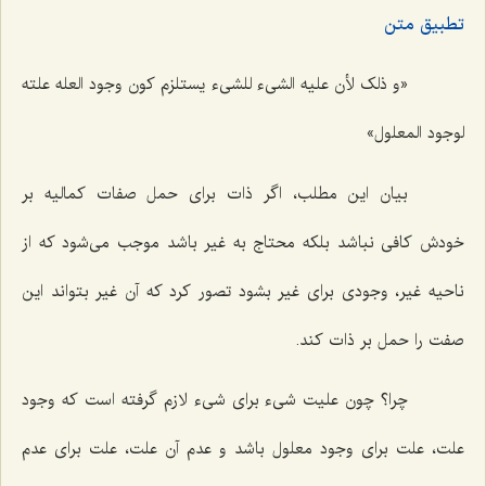
تطبیق متن
«و
ذلک لأن علیه الشیء للشیء یستلزم کون وجود العله علته
لوجود المعلول»
بیان این مطلب، اگر ذات براى حمل صفات كمالیه بر
خودش كافى نباشد بلكه محتاج به غیر باشد موجب مى‌شود كه از
ناحیه غیر، وجودى براى غیر بشود تصور كرد كه آن غیر بتواند این
صفت را حمل بر ذات كند.
چرا؟ چون علیت شیء براى شیء لازم گرفته است كه وجود
علت، علت براى وجود معلول باشد و عدم آن علت، علت براى عدم