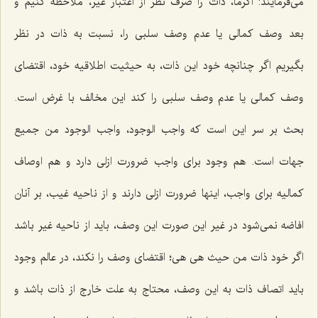
مى‌فرمایند: اگرما، ذات را صرف نظر از اعتبار غیر، ملاحظه كنیم و
بعد وصف كمالى یا عدم وصف سلبى را، نسبت به ذات در نظر
بگیریم اگر چنانچه خود این ذات، به حیثیت اطلاقیه خود، اقتضاى
وصف كمالى یا عدم وصف سلبى را كند این مخالف با غرض است.
بحث بر سر این است كه واجب الوجود، واجب الوجود من جمیع
جهات است. هم وجود براى واجب ضرورت ازلى دارد و هم اوصاف
كمالیه براى واجب، اینها ضرورت ازلى دارند و از ناحیه غیب، بر آنان
افاضه نمى‌شود در غیر این صورت این وصف، باید از ناحیه غیر باشد
اگر خود ذات من حیث هى هى؛ اقتضاى وصف را نكند، در عالم وجود
باید اتصاف ذات به این وصف، محتاج به علت خارج از ذات باشد و