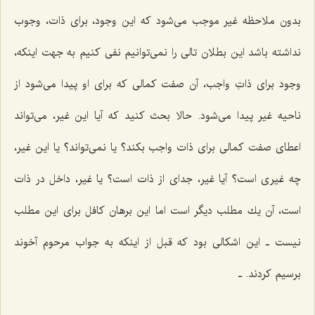
بدون ملاحظه غیر موجب مى‌شود كه این وجود، براى ذات، وجوب
نداشته باشد این بطلان تالى را نمى‌توانیم نفى كنیم به جهت اینكه،
وجود براى ذاتِ واجب، آن صفت كمالى كه براى او پیدا مى‌شود از
ناحیه غیر پیدا مى‌شود. حالا بحث كنید كه آیا این غیر، مى‌تواند
اعطاى صفت كمالى براى ذات واجب بكند؟ یا نمى‌تواند؟ یا این غیر،
چه غیرى است؟ آیا غیر، جداى از ذات است؟ یا غیر، داخل در ذات
است، آن یك مطلب دیگر است اما این برهان كافل براى این مطلب
نیست ـ این اشكالى بود كه قبل از اینكه به جواب مرحوم آخوند
برسیم كردند. ـ