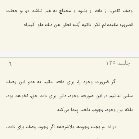
وصف نقص، از ذات او بشود و محتاج به غیر نباشد «و لو جعلت
الضروره مقیده لم تكن ذاتیه أزلیه تعالى عن ذلك علوا كبیرا»
جلسه ۱۲۵
6
اگر ضرورت وجود را، براى ذات، مقید به عدم این وصف
سلبى بدانیم در این صورت، وجود، ذاتىِ براى ذاتِ حق، نخواهد بود،
بلكه این وجود، وجوب بالغیر پیدا مى‌كند.
«و اذا لم یجب وجودها بلاشرطه»
اگر وجود، وصف براى ذات،