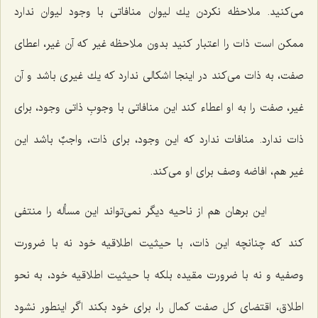
مى‌كنید. ملاحظه نكردن یك لیوان منافاتى با وجود لیوان ندارد
ممكن است ذات را اعتبار كنید بدون ملاحظه غیر كه آن غیر، اعطاى
صفت، به ذات مى‌كند در اینجا اشكالى ندارد كه یك غیرى باشد و آن
غیر، صفت را به او اعطاء كند این منافاتى با وجوبِ ذاتى وجود، براى
ذات ندارد. منافات ندارد كه این وجود، براى ذات، واجبٌ باشد این
غیر هم، افاضه وصف براى او مى‌كند.
این برهان هم از ناحیه دیگر نمى‌تواند این مسأله را منتفى
كند كه چنانچه این ذات، با حیثیت اطلاقیه خود نه با ضرورت
وصفیه و نه با ضرورت مقیده بلكه با حیثیت اطلاقیه خود، به نحو
اطلاق، اقتضاى كل صفت كمال را، براى خود بكند اگر اینطور نشود