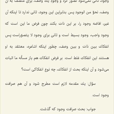
وجود، ثانى نمى‌شود تصور كرد و وجودِ یك وصف، براى متصف به آن
وصف، نحوٌ من الوجود پس بنابراین این وجود، ثانى ندارد تا اینكه آن
غیر، افاضه وجود را، بر این ذات بكند چون فرض ما این است كه
وجود واجب، وجود بسیط است و ثانى براى وجود لا یتصوّراست پس
انفكاك بین ذات و بین وصف، چطور اینكه اشاعره، معتقد به او
هستند این انفكاك غلط است. بر فرض انفكاك هم باز مسأله ما اثبات
مى‌شود و آن اینكه بحث از انفكاك، چه نوع انفكاكى است؟
سؤال: یك مقدمه لازم است مطرح شود و آن هم صرافت
وجود است.
جواب: بحث صرافت وجود كه گذشت.