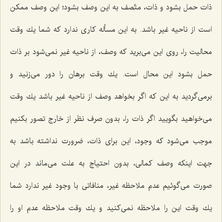
ذات حمل بشود و ذات، متّصف به این وصف بشود؛ این وصف ممكن
است از ناحیه غیر باشد. به این مسأله كارى ندارد كه شما یك وقت
محالیت را، روى این مى‌برید كه وصف، از ناحیه غیر نمى‌شود بر ذات
حمل بشود این محال است. یك وقت برهان را دور مى‌زنید و
برمى‌گردید به این كه اگر بخواهد وصف از ناحیه غیر باشد یك وقت
مى‌خواهید بگویید اگر ذات را، بدون صرف نظر از خارج تصور بكنیم
موجب مى‌شود كه وجود، این براى ذات، ضرورت نداشته باشد به
جهت اینكه وصف كمالى، بدون احتیاج به علت مى‌ماند در این
صورت مى‌گوئیم عدم ملاحظه غیر، منافاتى با وجود غیر ندارد شما
یك وقت این را ملاحظه نمى‌كنید و یك وقت ملاحظه عدم او را