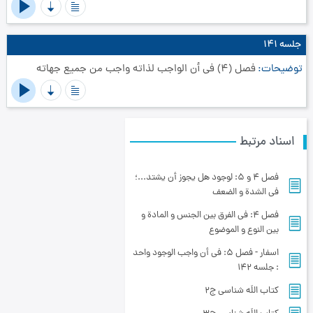
جلسه ۱۴۱
توضیحات
فصل (4) في أن الواجب لذاته واجب من جميع جهاته‏
اسناد مرتبط
فصل 4 و 5: لوجود هل يجوز أن يشتد...؛
في الشدة و الضعف‏
فصل 4: في الفرق بين الجنس و المادة و
بين النوع و الموضوع
اسفار - فصل 5: في أن واجب الوجود واحد
: جلسه ۱۴۲
کتاب اللَه شناسی ج2