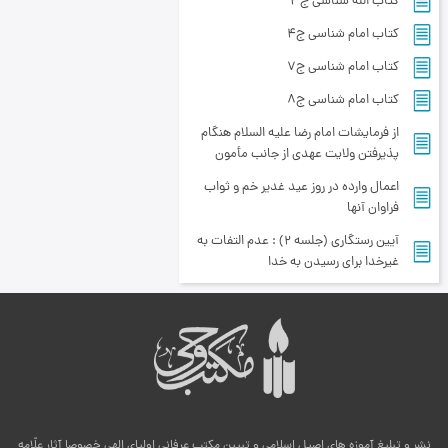
کتاب اللَه شناسی ج3
کتاب امام شناسی ج4
کتاب امام شناسی ج7
کتاب امام شناسی ج8
از فرمایشات امام رضا علیه السلام هنگام
پذیرفتن ولایت عهدی از جانب مأمون
اعمال وارده در روز عید غدیر خم و ثواب
فراوان آنها
آیین رستگاری (جلسه 2) : عدم التفات به
غیرخدا براى رسیدن به خدا
نشر و تبلیغ آموزه های اصیل اسلامی و تبیین مکتب عرفانی اولیای الهی خصوصا آثار علّامه