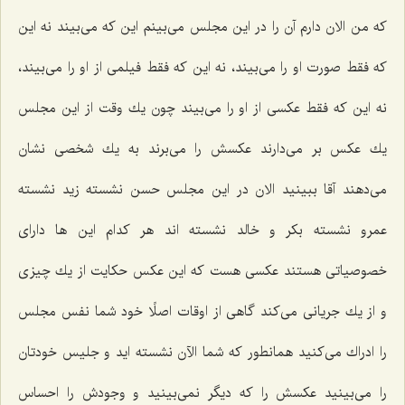
كه من الان دارم آن را در این مجلس مى‌بینم این كه مى‌بیند نه این
كه فقط صورت او را مى‌بیند، نه این كه فقط فیلمى از او را مى‌بیند،
نه این كه فقط عكسى از او را مى‌بیند چون یك وقت از این مجلس
یك عكس بر مى‌دارند عكسش را مى‌برند به یك شخصى نشان
مى‌دهند آقا ببینید الان در این مجلس حسن نشسته زید نشسته
عمرو نشسته بكر و خالد نشسته اند هر كدام این ها داراى
خصوصیاتى هستند عكسى هست كه این عكس حكایت از یك چیزى
و از یك جریانى مى‌كند گاهى از اوقات اصلًا خود شما نفس مجلس
را ادراك مى‌كنید همانطور كه شما الآن نشسته اید و جلیس خودتان
را مى‌بینید عكسش را كه دیگر نمى‌بینید و وجودش را احساس