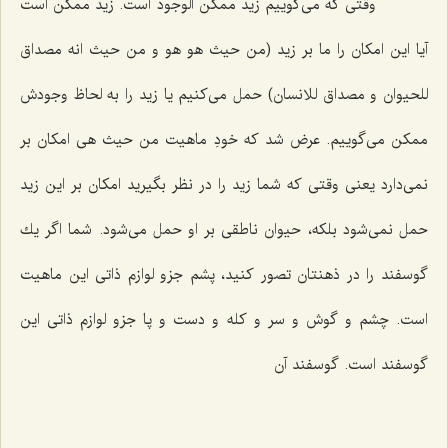
وقتى كه مى‌گوییم زید ممكن الوجود است. زید ممكن است
آیا این امكان را ما بر زید (من حیث هو هو و من حیث انه مصداق
للحیوان و مصداق للانسان) حمل مى‌كنیم یا زید را به لحاظ وجودش
ممكن مى‌گوییم. عرض شد كه خودِ ماهیت من حیث هى امكان بر
نمى‌دارد یعنى وقتى كه شما زید را در نظر بگیرید امكان بر این زید
حمل نمى‌شود بلكه، حیوان ناطقى بر او حمل مى‌شود. شما اگر یك
گوسفند را در ذهنتان تصور كنید، پشم جزو لوازم ذاتى این ماهیت
است. چشم و گوش و سر و كله و دست و پا جزو لوازم ذاتى این
گوسفند است. گوسفند آن‌