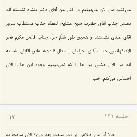
مى‌كنید من الان مى‌بینیم در كنار من آقاى دكتر دلشاد نشسته اند
بغلش جناب آقاى حضرت شیخ مشایخ العظام جناب مستطاب سرور
آقاى عبدى نشستند و همین طور هَلُمَّ جَراً، جناب فاضل مكرم فخر
الاصفهانیون جناب آقاى تحولیان و امثال ذلك؛ همه‌این آقایان نشسته
اند من الآن عكس این ها را كه نمى‌بینیم وجود این ها را الآن
احساس مى‌كنم. خب‌
جلسه ۱۳۱
17
حالا آیا من اطلاعى بر یك ساعت بعد دارم؟ الآن ساعت ده