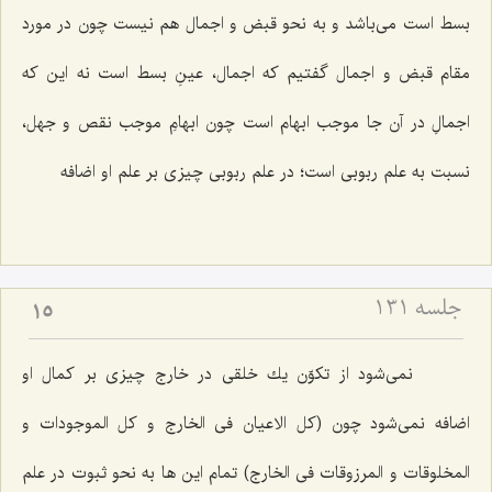
بسط است مى‌باشد و به نحو قبض و اجمال هم نیست چون در مورد
مقام قبض و اجمال گفتیم كه اجمال، عینِ بسط است نه این كه
اجمالِ در آن جا موجب ابهام است چون ابهامِ موجب نقص و جهل،
نسبت به علم ربوبى است؛ در علم ربوبى چیزى بر علم او اضافه‌
جلسه ۱۳۱
15
نمى‌شود از تكوّن یك خلقى در خارج چیزى بر كمال او
اضافه نمى‌شود چون (كل الاعیان فى الخارج و كل الموجودات و
المخلوقات و المرزوقات فى الخارج) تمام این ها به نحو ثبوت در علم