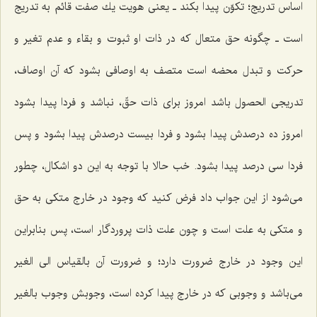
اساس تدریج؛ تكوّن پیدا بكند ـ یعنى هویت یك صفت قائم به تدریج
است ـ چگونه حق متعال كه در ذات او ثبوت و بقاء و عدم تغیر و
حركت و تبدل محضه است متصف به اوصافى بشود كه آن اوصاف،
تدریجى الحصول باشد امروز براى ذات حقّ، نباشد و فردا پیدا بشود
امروز ده درصدش پیدا بشود و فردا بیست درصدش پیدا بشود و پس
فردا سى درصد پیدا بشود. خب حالا با توجه به این دو اشكال، چطور
مى‌شود از این جواب داد فرض كنید كه وجود در خارج متكى به حق
و متكى به علت است و چون علت ذات پروردگار است، پس بنابراین
این وجود در خارج ضرورت دارد؛ و ضرورت آن بالقیاس الى الغیر
مى‌باشد و وجوبى كه در خارج پیدا كرده است، وجوبش وجوب بالغیر