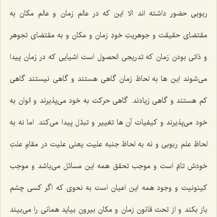
ربوبى حضور داشته اند الا این كه در عالم زمان و عالم مكان به
مقتضاى حقیقت و جوهریتِ خودِ زمان و مكان و به مقتضاى تجوهر
و ذاتى بودن زمان كه تدریجى الحصول است اشیایى كه در زمان پیدا
مى‌شوند این ها به لحاظ زمان گاهى هستند و گاهى نیستند گاهى
كم هستند و گاهى زیادند. گاهى حركت به خود مى‌پذیرند و الوان به
خود مى‌پذیرند و كیفیات آن ها تغییر و تبدّل پیدا مى‌كند. اما نه به
لحاظ علم ربوبى و نه به لحاظ جنبه علیت یعنى علیت در مقامِ علتِ
خودش تامّ است و موجب تحقق همه این مسائل مى‌باشد و موجب
كینونیت و وجود همه این اعیان است به نحوى كه اگر كسى چشم
باز بكند و از تحت قانون زمان و مكان بیرون بیاید همانى را مى‌بیند