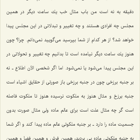
دقیقه به نه است من باب مثال خب یك ساعت دیگر در همین
مجلس چه افرادى هستند و چه تغییر و تبدلاتى در این مجلس پیدا
خواهد شد؟ از هر كدام از شما بپرسید مى‌گویید نمى‌دانم. چرا؟ چون
هنوز یك ساعت دیگر نیامده است تا بدانیم چه تغییر و تحولاتى در
این مجلس پیدا مى‌شود یا نمى‌شود. اما اگر شخصى الآن اطلاع ـ نه
بر جنبه برزخى چون در جنبه برزخى باز صورتى از حقایق اشیاء است
جنبه برزخ و مثال هنوز به ملكوت نرسیده هنوز تا ملكوت فاصله
است گر چه مثال علت است براى عالم ماده ولى مثال صورت بدون
جسمیت ماده را دارد ـ بر جنبه ملكوتى عالم ماده پیدا كند و اگر شما
به جنبه ملكوتى ماده پى بردید، همین فرش و همین فضا و همین