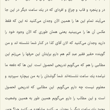
در و پنجره و قاب و چراغ و افرداى كه در یك ساعت دیگر در این جا
مى‌آیند تمام این ها را همین الآن وجدان مى‌كنید نه این كه فقط
عكس آن ها را مى‌بینید یعنى همان طورى كه الآن وجود خود را
دارید وجدان مى‌كنید كه الان آقاى كذا در كنار شما نشسته اند و من
گوینده حقیر فقیر عبدِ آثم هم دارم برایتان این حرفها را مى‌زنم این
مطالبى را هم كه مى‌گویم تدریجى الحصول است. این ها كه دفعه ما
نیامده یك ساعت نشسته‌اند شما گوشتان را به من بیچاره سپردید و
معلوم نیست چه دارم مى‌گویم. این مطالبى كه تدریجى الحصول
است و این مطالب را دارم مى‌گویم همین طور به همین وضعیت
وجود یك ساعت دیگر را وجدان مى‌كنید مشاهده مى‌كنید چرا؟ چون