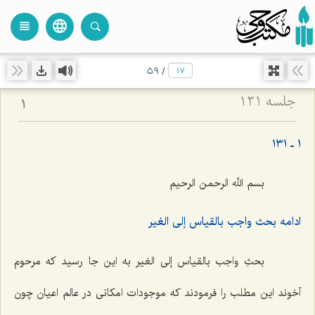
language
view_headline
close
search
59
/
جلسه ۱۳۱
1
١ ـ ١٣١
بسم الله الرحمن الرحیم‌
ادامه بحث واجب بالقیاس إلى الغیر
بحثِ واجب بالقیاس إلى الغیر به این جا رسید كه مرحوم
آخوند این مطلب را فرمودند كه موجودات امكانى در عالم اعیان چون