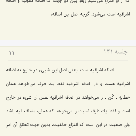
كه از او انتزاع مى‌كنیم ربطِ بین دو جهت كه اضافه مقولیه و اضافه
اشراقیه است مى‌شود. گرچه اصل این اضافه،
جلسه ۱۳۱
11
اضافه اشراقیه است. یعنى اصل این شیى‌ء در خارج به اضافه
اشراقیه هست و در اضافه اشراقیه فقط یك طرف مى‌خواهد همان
خطابهِ ـ كُن ـ را مى‌خواهد در اضافه اشراقیه نفس آن شی‌ء در خارج
است و فقط یك طرف نسبت را مى‌خواهد كه همان، مضاف الیه باشد
ولى صحبت در این است كه انتزاع خالقیت، بدون جهت تحققِ آن امر