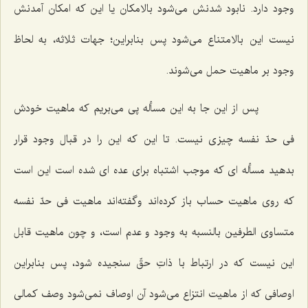
وجود دارد. نابود شدنش مى‌شود بالامكان یا این كه امكان آمدنش
نیست این بالامتناع مى‌شود پس بنابراین؛ جهات ثلاثه، به لحاظ
وجود بر ماهیت حمل مى‌شوند.
پس از این جا به این مسأله پى مى‌بریم كه ماهیت خودش
فى حدّ نفسه چیزى نیست. تا این كه این را در قبال وجود قرار
بدهید مسأله اى كه موجب اشتباه براى عده اى شده است این است
كه روى ماهیت حساب باز كرده‌اند وگفته‌اند ماهیت فى حدّ نفسه
متساوى الطرفین بالنسبه به وجود و عدم است، و چون ماهیت قابل
این نیست كه در ارتباط با ذاتِ حقّ سنجیده شود، پس بنابراین
اوصافى كه از ماهیت انتزاع مى‌شود آن اوصاف نمى‌شود وصف كمالى