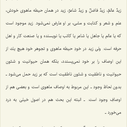
زیدٌ عالمٌ، زیدٌ فاضلٌ و زیدٌ شاعرٌ، زید در همان حیطه ماهوى خودش،
علم و شعر و كتابت و مشى، بر او عارض نمى‌شود. زیدِ موجود است
كه یا عالم یا جاهل یا شاعر یا كاتب یا نویسنده و یا صنعت كار و اهل
حرفه است. ولى زید در خودِ حیطه ماهوى و تجوهر خود هیچ یك از
این اوصاف را بر خود نمى‌پسندد، بلكه همان حیوانیت و شئون
حیوانیت و ناطقیت و شئون ناطقیت است كه بر زید حمل مى‌شود ـ
بدون لحاظ وجود ـ این مربوط به اوصاف ماهوى است و بعضى هم از
اوصافِ وجود است. ـ البته این بحث هم در اصول خیلى به درد
مى‌خورد ـ