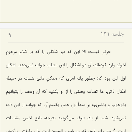
جلسه ۱۳۱
9
حرفى نیست الا این كه دو اشكالى را كه بر كلام مرحوم
آخوند وارد كرده‌اند، آن دو اشكال را این مطلب جواب نمى‌دهد. اشكال
اول این بود كه: چطور یك امرى كه ممكنِ ذاتى هست در حیطه
امكان ذاتى، ما اتصاف وصفى را از او بكنیم كه آن وصف را بتوانیم
بالوجوب و بالضروره بر مبدأ اول حمل بكنیم آن كه جواب از این داده
نمى‌شود. شما از یك طرف مى‌گویید نتیجه، تابع اخص مقدمات
است. گرچه یك طرف قضیه واجب الوجود است ولى طرفش دیگرش