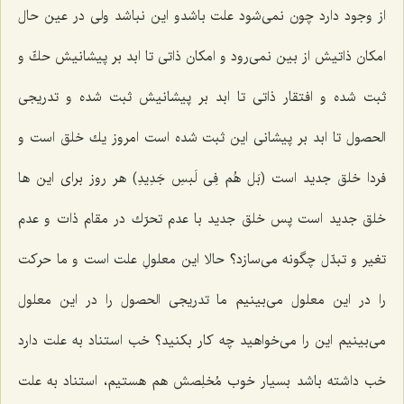
از وجود دارد چون نمى‌شود علت باشدو این نباشد ولى در عین حال
امكان ذاتیش از بین نمى‌رود و امكان ذاتى تا ابد بر پیشانیش حكّ و
ثبت شده و افتقار ذاتى تا ابد بر پیشانیش ثبت شده و تدریجى
الحصول تا ابد بر پیشانى این ثبت شده است امروز یك خلق است و
فردا خلق جدید است (بَل هُم فِى لَبسِ جَدِیدِ) هر روز براى این ها
خلق جدید است پس خلق جدید با عدم تحرّك در مقام ذات و عدم
تغیر و تبدّل چگونه مى‌سازد؟ حالا این معلولِ علت است و ما حركت
را در این معلول مى‌بینیم ما تدریجى الحصول را در این معلول
مى‌بینیم این را مى‌خواهید چه كار بكنید؟ خب استناد به علت دارد
خب داشته باشد بسیار خوب مُخلِصش هم هستیم، استناد به علت