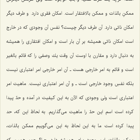
ممكنِ بالذات و ممكن بالافتقار است. امكان فقرى دارد. و طرف دیگر
امكان ذاتى دارد. آن طرف دیگر چیست؟ نفس آن وجودى كه در خارج
است امكان ذاتى همیشه بر آن بار است و امكان افتقارى را همیشه
به دنبال دارد و مقارن با اوست آن وقت یك وصفى را كه قائم بالغیر
است و قائم به امر خارجى هست ـ آن امر خارجى امر اعتبارى نیست
بلكه نفسِ وجود خارجى است ـ و آن امر اعتبارى نیست. ماهیت امر
اعتبارى است ولى وجودى كه الآن به این كیفیت در آمده و حدّ پیدا
كرده است اسم این حدّ را ماهیت مى‌گذاریم. به لحاظ این كه، حد
پیدا كرده است ما به این لحاظ به این مى‌گوییم ممكن بالذات،