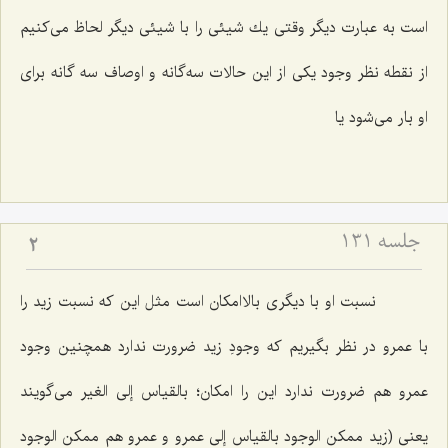
است به عبارت دیگر وقتى یك شیئى را با شیئى دیگر لحاظ مى‌كنیم
از نقطه نظر وجود یكى از این حالات سه‌گانه و اوصاف سه گانه براى
او بار مى‌شود یا
جلسه ۱۳۱
2
نسبت او با دیگرى بالاامكان است مثل این كه نسبت زید را
با عمرو در نظر بگیریم كه وجودِ زید ضرورت ندارد همچنین وجود
عمرو هم ضرورت ندارد این را امكان؛ بالقیاس إلى الغیر مى‌گویند
یعنى (زید ممكن الوجود بالقیاس إلى عمرو و عمرو هم ممكن الوجود