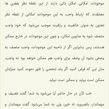
موجودات امكانى امكان ذاتى دارند از این نقطه نظر بعضى ها
معتقدند كه ارتباط واجب به این موجوداتِ امكانى از نقطه نظر
تعنون به عنوان خالقیت و رازقیت موجب مى‌شود كه خود واجب
متصف شود به عناوین امكان، و چون این موجودات در خارج ممكن
هستند، پس بنابراین اگر از ناحیه این موجودات، واجب متصف به
وصفى بشود آن وصف براى واجب هم ممكن خواهد بود نه واجب،
مثل این كه فرض كنید اگر یك شخصى را ظهر دعوت كنید منزلتان
ممكن است بیاید و ممكن است نیاید.
خب الآن در حال حاضر آیا مى‌شود به شما گفت مُضیف و
مهماندار، بالضروره، نه خیر، ولى به شما مى‌شود گفت مهماندار و