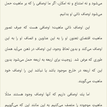
مى‌شود و نه امتناع و نه امكان، اگر ما اوصافى را كه بر ماهیت حمل
مى‌شود اوصاف ذاتى او بدانیم.
این اوصافِ ذاتىِ ماهیت؛ اوصافى هست كه صِرف تصورِ
ماهیت اقتضاى تعنون او را به این عناوین و اتصاف او را به این
اوصاف مى‌كند و بدون لحاظِ وجود، این اوصاف در ذهن مى‌آید همان
طورى كه عرض شد. زوجیت براى اربعه به اربعه حمل مى‌شود بدون
این كه اربعه در خارج موجود باشد یا نباشد این را اوصاف خود
ماهیت مى‌گویند.
اما یك اوصافى داریم كه آنها اوصاف وجود هستند مثلًا
ماهیتِ موجوده را متصف مى‌كنیم به این مانند این كه مى‌گوییم