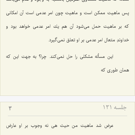
پس ماهیت ممكن است و ماهیت چون امر عدمى است آن امكانى
كه بر ماهیت حمل مى‌شود آن هم یك امر عدمى خواهد بود و
خداوندِ متعال امر عدمى بر او تعلق نمى‌گیرد.
این مسأله مشكلى را حل نمى‌كند. چرا؟ به جهت این كه
همان طورى كه‌
جلسه ۱۳۱
3
عرض شد ماهیت من حیث هى نه وجوب بر او عارض