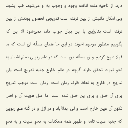
دارد. از ناحیه علت افاضه وجود و وجوب به او مى‌شود، خب بشود،
ولى امكان ذاتیش از بین نرفته است تدریجى الحصول بودنش از بین
نرفته است بنابراین با این بیان جواب داده نمى‌شود الا این كه
بگوییم منظور مرحوم آخوند در این جا همان مسأله اى است كه ما
قبلا طرح كردیم و آن مسأله این است كه در علم ربوبى تمام اشیاء به
نحو ثبوت تحقق دارند گرچه در عالم خارج جنبه تدریج است ولى
تدریج در خارج به لحاظ ظرف زمان است. زمان است موجب تدریج
براى آن خلق و براى این خلق شده است اما اصل هویت آن و اصل
تكوّن آن عین خارج است و الى ابدالآباد و در ازل و در كُنه علمِ ربوبى
كه جنبه علیت تامه و ظهور همه ممكنات به نحوِ علیت و به نحوِ