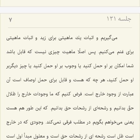
جلسه ۱۳۱
7
مى‌گیریم و اثبات یك ماهیتى براى زید و اثبات ماهیتى
براى غنم مى‌كنیم. پس اصلًا ماهیت چیزى نیست كه قابل باشد
شما امكان بر او حمل كنید یا وجوب بر او حمل كنید یا چیز دیگربر
او حمل كنید، هر چه كه هست و قابل براى حمل اوصاف است آن
عبارت از وجود خارج است. فرض كنیم كه ما وجودات خارج را ظلال
حقّ بدانیم و رشحه‌اى از رشحات حق بدانیم. كه این طور هم هست
یعنى مى‌خواهم بگویم در مطلب فرقى نمى‌كند. وجودى كه در خارج
است ظل است رشحه اى از رشحات حق است و معلول مبدأ اول است