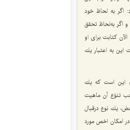
: اگر به لحاظ خود
و اگر به‌لحاظ تحقق
لآن كتابت براى او
 این به اعتبار یك
ء این است كه یك
ب تنوّع آن ماهیت
صّ، یك نوع درقبال
ر امكان اخص مورد