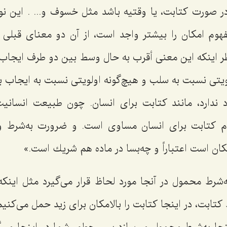
ر صورت كتابت، یا وقتیه باشد مثل خسوف و... . این نوع
وم امكان را بیشتر واجد است، از آن دو معناى قبلى ا
اطر اینکه این معنی أقرب به حال وسط بین دو طرف ایجا
لویتى نسبت به سلب و هیچ‌گونه اولویتی نسبت به ایجاب 
ندارد، مانند كتابت براى انسان. چون طبیعت انسان
م كتابت براى انسان مساوى است. و ضرورت به‌شرط و
كان است اعتباراً و چه‌بسا در ماده هم شریك است.»
‌شرط محمول در آنجا مورد لحاظ قرار مى‌گیرد مثل اینكه 
رط کتابت، در اینجا كتابت را بالامکان براى زید حمل مى‌كنیم