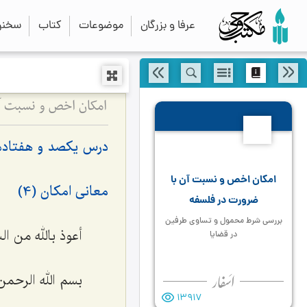
عرفا و بزرگان
موضوعات
کتاب
سخنرا
امکان اخص و نسبت آ
170
درس یکصد و هفتادم
امکان اخص و نسبت آن با
معانی امکان (4)
ضرورت در فلسفه
بررسی شرط محمول و تساوی طرفین
أعوذ بالله من ا
در قضایا
بسم الله الرحمن
13917