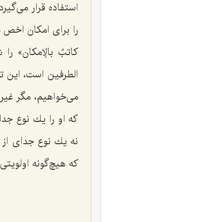
استفاده قرار مى‌گیر
را براى امكان اخص 
كاتبٌ بالإمكان
» را 
الطرفین است، این ت
مى‌خواهیم، مگر غیر 
كه او را یك نوع جد
نه یك نوع جداى از إ
كه هیچ‌گونه اولویتى