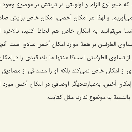
د كه هیچ نوع الزام و اولویتى در تربتش بر موضوع وجود ن
مى‌آوریم. و لهذا هر امكان أخصى، امكان خاص برایش صا
شما مى‌توانید به امكان خاص هم لحاظ كنید، بالاخره
ساوى الطرفین بر همۀ موارد امكان أخص صادق است. آنچ
از تساوى الطرفینى است؟! منتها ما یك قیدى را در إمكان
اى از امكان خاص نمى‌كند بلكه او را مصداقى از مصادیق 
مكان أخص. به‌عبارت‌دیگر اوصافى در امكان أخص مورد اس
 بالنسبة به موضوع ندارد، مثل كتابت.