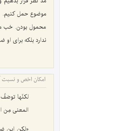
مد نظر قرار بدهیم و
موضوع حمل كنیم. پ
محمول بودن. خب مس
ندارد بلكه براى او ض
امکان اخص و نسبت آ
لكنّها توصَفُ 
المعنى مِن ال
«لكن این ضر