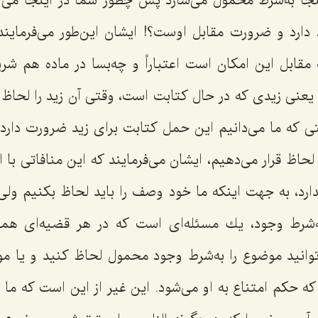
نجا به‌شرط محمول مى‌سازد پس چطور شما در اینجا مى‌گو
ارد و ضرورت مقابل اوست؟! ایشان این‌طور مى‌فرماین
قابل این امكان است اعتباراً و چه‌بسا در ماده هم شر
 یعنى زیدى كه در حال كتابت است، وقتى آن زید را لحاظ 
ى كه ما مى‌دانیم این حمل كتابت براى زید ضرورت دارد د
لحاظ قرار مى‌دهیم، ایشان مى‌فرمایند كه این منافاتى با ا
ارد، به جهت اینكه ما خود وصف را باید لحاظ بكنیم ولى 
‌شرط وجود، یك مسئله‌اى است كه در هر قضیه‌اى همی
توانید موضوع را به‌شرط وجود محمول لحاظ كنید و یا مو
ه حكم امتناع به او مى‌شود. این غیر از این است كه ما