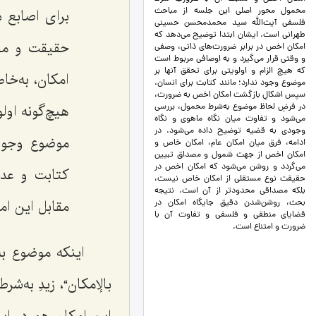
محمول محور اصلی این جلسه از مباحث
براى اصابع د
فلسفی آیت‌الله سید محمدمحسن حسینی
طهرانی است. ایشان ابتدا توضیح می‌دهد که
حقیقت و مفه
امکان اخص در برابر ضرورت‌های ذاتی، وصفی
و وقتی قرار می‌گیرد و به اوصافی مربوط است
که هیچ الزام و اولویتی برای تحقق آنها بر
امكان، به‌خ
موضوع وجود ندارد؛ مانند کتابت برای انسان.
سپس اشکالِ بازگشت امکان اخص به ضرورت،
هیچ‌گونه او
در فرضِ لحاظ موضوع به‌شرط محمول، بررسی
می‌شود و تفاوت میان نگاه ماهوی و نگاه
وجودی به قضیه توضیح داده می‌شود. در
موضوع وجود 
ادامه، فرق میان امکان عام، امکان خاص و
امکان اخص از جهت شمول و مصداق تبیین
می‌گردد و روشن می‌شود که امکان اخص در
كتابت و عد
حقیقت نوع مستقلی از امکان خاص نیست،
بلکه مصداقی محدودتر از آن است. نتیجه
مقابل این ام
بحث، روشن‌شدن دقیق جایگاه امکان در
قضایای منطقی و فلسفی و تفاوت آن با
ضرورت و امتناع است.
اینكه موضوع به
بالإمكان
“، زیدِ به‌ش