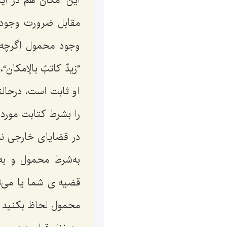
این امكان هم در ای
مقابل ضرورت وجود د
وجود محمول اگرچه م
”
زیدٌ كاتبٌ بالإمكان
“،
او ثابت است، درحالت
را بشرط كتابت مورد 
در قضایاى خارجى ند
به‌شرط محمول و به
قضیه‌اى شما یا مى‌
محمول لحاظ بكنید ك