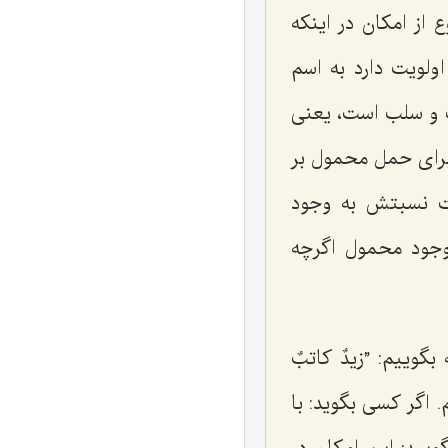
 از امكان در اینكه
ولویت دارد به اسم
ب و سلب است، یعنى
براى حمل محمول بر
یت نسبتش به وجود
جود محمول اگرچه
بگوییم: ”
زیدٌ كاتبٌ
. اگر كسى بگوید: با