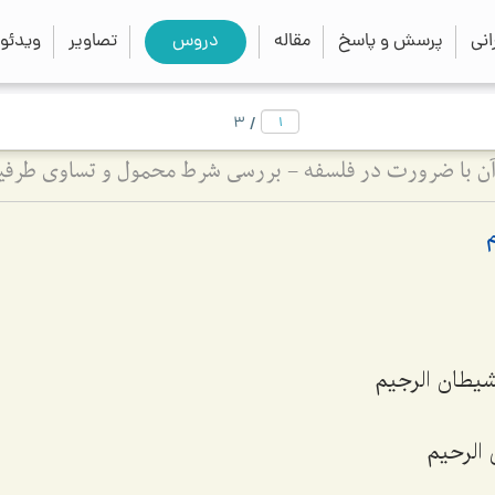
close
search
نی
پرسش و پاسخ
مقاله
دروس
تصاویر
ویدئو
/
3
ن با ضرورت در فلسفه - بررسی شرط محمول و تساوی طرفین
لشیطان الرجیم
 الرحیم