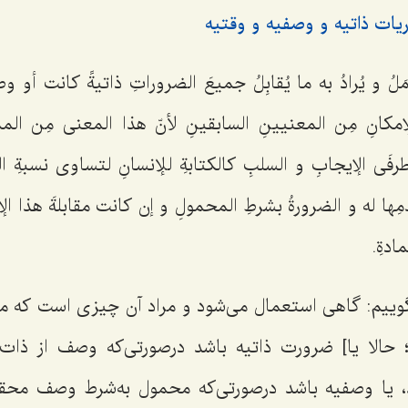
یات ذاتیه و وصفیه و وقتیه
لُ و یُرادُ به ما یُقابِلُ جمیعَ الضروراتِ ذاتیةً كانت أو و
لإمكانِ مِن المعنیینِ السابقینِ لأنّ هذا المعنى مِن المم
رفَی الإیجابِ و السلبِ كالكتابةِ للإنسانِ لتساوی‌ نسبةِ الط
ِها له
و الضرورةُ بشرطِ المحمولِ و إن كانت مقابلةَ هذا الإمك
مادةِ.
ییم: گاهی استعمال می‌شود و مراد آن چیزی است که م
د؛ حالا یا] ضرورت ذاتیه باشد درصورتى‌كه وصف از ذات 
، یا وصفیه باشد درصورتی‌كه محمول به‌شرط وصف مح