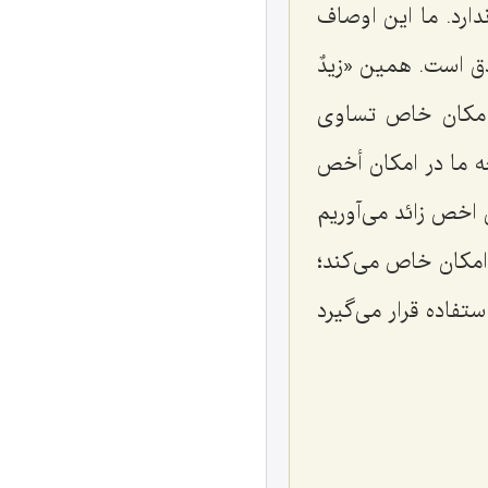
دارد. ما این اوصاف
دق است. همین «
زیدٌ
 امكان خاص تساوى
ه ما در امكان أخص
 اخص زائد مى‌آوریم
امكان خاص مى‌كند؛
تفاده قرار مى‌گیرد