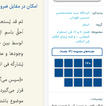
امکان در مقابل ضرور
پدیدآور
آیت‌اللَه سید محمدمحسن
حسینی طهرانی
ثم قد یُستعمَ
گروه
اسفار
أحقُّ باسمِ ا
مجموعه
فصل 7 و 8: في استقراء
المعاني...؛ و فيه إرجاع الكلام
إلى أحكام...
الوسطِ بینَ ط
جلسه‌های مجموعه (14 جلسه)
وجودِها و عدم
یُشارِكُه فی ال
173
172
171
170
169
178
177
176
175
174
«[سپس می‌گو
182
181
180
179
قرار می‌گیر
توضیحات
موضوع باشد
امکان اخص و نسبت آن با ضرورتِ شرط