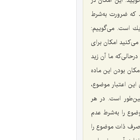
یید: این امكان در
د که ضرورت به‌شرط
یك است. مى‌گوییم:
مى‌كنید امكان براى
رحالی‌که ما آن زید
مكان بودن این ماده
این اعتبار موضوع،
ن‌طور است. در هر
ضوع را به‌شرط عدم
 صرف ذات موضوع را