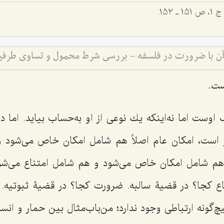
‌1، ص 151 ـ 152.
ن با ضرورت در فلسفه - بررسی شرط محمول و تساوی طرفین
ست.
 اوست اما نه‌اینكه یك نوعى از او به‌حساب بیاید. اما 
 است، امكان عام اصلاً هم شامل امكان خاص می‌شود
هم شامل امكان خاص می‌شود و هم شامل امتناع مى‌شود
ناع كجا؟ در قضیۀ سالبه. ضرورت كجا؟ در قضیۀ ثبوتیه
‌گونه ارتباطى وجود ندارد؛ من‌باب‌مثال بین حمار و انسا