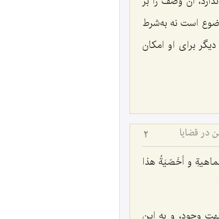
دارد، آن وصف را بر
وع است نه به‌شرط
گر براى او امكان
 در قضایا
2
اهیةِ و أخَصّیَةُ هذا
ت وجود، و به این