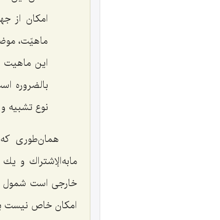
امكان از جه
ماهیّت، موضو
این ماهیت ب
بالضروره اس
نوع تشبیه‌ و
همان‌طورى كه
مابه‌الإشتراك و ی
خارجى است شمول داش
امكان خاص نیست بل