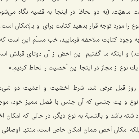
ت ماهیّت. (به دو لحاظ در اینجا به قضیه نگاه مى‌شود
ع را مورد توجه قرار بدهید كتابت براى او بالإمكان است. 
ه وجود كتابت ملاحظه فرمایید، خب مسلّم این است كه ا
ت.) و اینكه ما گفتیم: این اخصّ از آن دوتاى قبلش است
 یك نوع از مجاز در اینجا این أخصیت را لحاظ كردیم.»
 روز قبل عرض شد، شرط اخصّیت و اعمّیت دو شى‌
ك نوع و یك جنسى كه آن جنس با فصل ممیز خود، موج
ته باشد و بالنسبة به نوع دیگر، در حالى كه امكان اخ
كه امكان أخص همان امكان خاص است، منتها اوصافى د