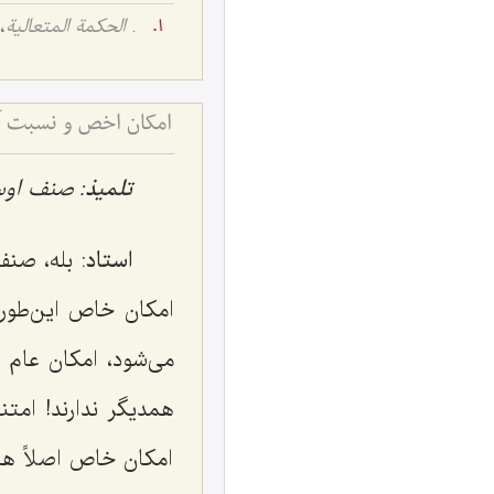
.
الحكمة المتعالیة
، ج 
امکان اخص و نسبت آ
تلمیذ
: صنف او
استاد
: بله، صنف
امكان خاص این‌طور
مى‌شود، امكان عام 
همدیگر ندارند! امت
امكان خاص اصلاً هیچ