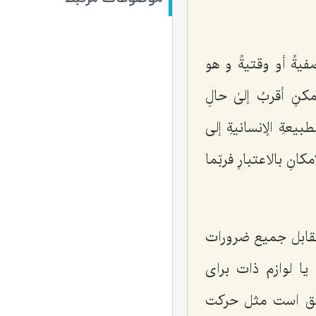
صفیةً أو وقتیةً و هو
كنِ أقربُ إلىٰ حالِ
بیعةِ الإنسانیةِ إلى
انِ بالاعتبارِ فربّما
قابل جمیع ضرورات
یا لوازم ذات براى
قق است‌ مثل حركت