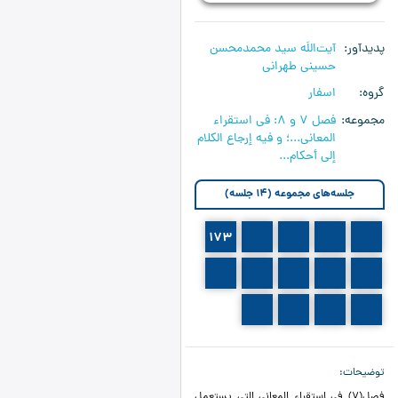
پدیدآور
آیت‌اللَه سید محمدمحسن
حسینی طهرانی
گروه
اسفار
مجموعه
فصل 7 و 8: في استقراء
المعاني...؛ و فيه إرجاع الكلام
إلى أحكام...
جلسه‌های مجموعه (14 جلسه)
173
172
171
170
169
178
177
176
175
174
182
181
180
179
توضیحات
فصل(7) في استقراء المعاني التي يستعمل