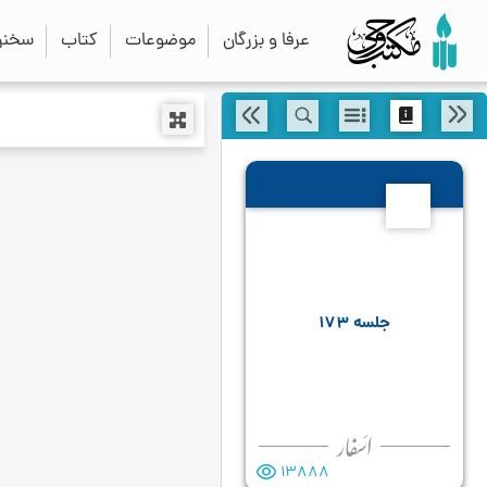
عرفا و بزرگان
موضوعات
کتاب
سخنرا
173
جلسه ۱۷۳
13888