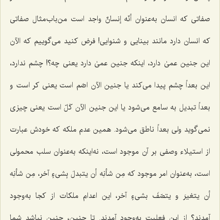
صفاتی که انسان به‌عنوان
أنّه إنسانٌ
واجد است من‌باب‌مثال صفاتی
که انسان دارد مانند بینایی و شنوایی! فرض کنید می‌گوییم که الآن
این جنین عمیٰ دارد، اینکه جنین عمیٰ دارد یعنی چه؟! چشم ندارد،
این بعداً چشم پیدا می‌کند یا جنین الآن اصّم است یعنی کر است و
بعداً تبدیل به سامع می‌شود یا این جنین الآن کَلّ است یعنی چیزی
نمی‌گوید ولی بعداً ناطق می‌شود. همین عدم ملکه که خودش عبارت
از استیلاء وصفی بر آن موجود است، نه‌اینکه به‌عنوان سلب محمولی
است، به‌عنوان امر موجود که
مِن شأنِه أن یتبدلَ بِشیءٍ آخر، مِن شأنِه
أن یتغیرَ و یتصّفَ بشیءٍ آخر
، این اعدام ملکات از کجا به‌وجود
آمدند؟ از این فعلیت به‌وجود آمدند. تا جنین، جنین نباشد شما