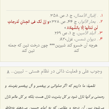
.
إقبال الأعمال
، ج ۱، ص ۳5۸.
.
بحار الأنوار
، ج ٤٤، ص ٣٢٨:
«
و إنَّ لَک فی الجِنانِ لَدَرجاتٍ
»
لَن تَنالَها إلّا بِالشَّهادَة.
.
البلد الأمین،
ج ۱، ص ۲6۹.
.
دیوان شمس
، غزل820:
هرچه آن خسرو کند شیرین
***
چون درخت تین که جمله
کند
تین کند
وجوب علّی و فعلیت ذاتی در نظام هستی - تبیین رابطه ضرورت علت با تحقق معلول در عالم خارج
8
تلمیذ:
ما داریم که اگر صلواتی بر پیغمبر و آل پیغمبر بفرستد و
رحمتی بر آنها نازل شود بر کل بشریت نازل هست بلکه بر کل عالم نازل
می‌شود پس آن درجه و مقامی که به امام حسین می‌دهند به‌خاطر