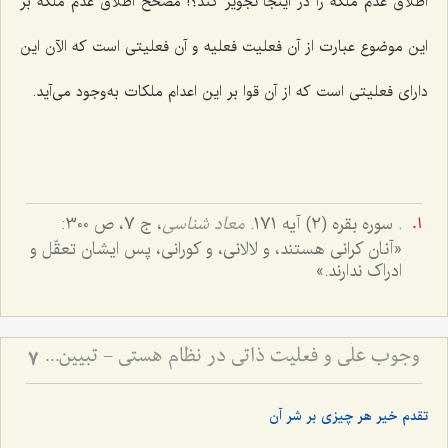
اطلاق عدم ملکه را در اینجا تجویز کند؟! مصحح اطلاق عدم ملکه بر
این موضوع عبارت از آن فعلیت فعلیه و آن فعلیتی است که الآن این
دارای فعلیتی است که از آن قوا بر این اعدام ملکات به‌وجود می‌آید.
. سوره بقره (2) آیه 171.
معاد شناسى
، ج ‌7، ص 300:
«آنان کرانى هستند، و لالانى، و کورانى، پس ایشان تعقّل‌ و
ادراک ندارند.»
وجوب علّی و فعلیت ذاتی در نظام هستی - تبیین رابطه ضرورت علت با تحقق معلول در عالم خارج
7
تقدم خیر هر چیزی بر شر آن