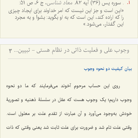
. سوره یس (36) آیه 82.
معاد شناسی
، ج 6، ص 51:
«این است و جز این نیست که امر خداوند براى ایجاد چیزى
را که اراده کند، این است که به او بگوید: بشو! و به مجرد
این گفتار، می‌شود.»
وجوب علّی و فعلیت ذاتی در نظام هستی - تبیین رابطه ضرورت علت با تحقق معلول در عالم خارج
3
بیان کیفیت دو نحوه وجوب
روی این حساب مرحوم آخوند می‌فرمایند که ما دو نحوه
وجوب داریم؛ یک وجوب هست که عقل در سلسلۀ ذهنیه و تصوریۀ
خودش به‌وجود می‌آورد و آن عبارت از تقدم علت بر معلول است.
وقتی علت تام شد و ضرورت برای علت ثابت شد یعنی وقتی که ذات