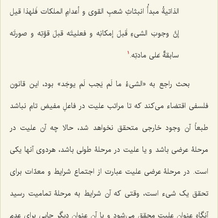
الذاتیةُ مبدأُ انبثاثِ شعبِ القوى و أعدامِ الملکات فَلهذا قیل
إنَّ وجوبَ الشی‌ءِ قَبلَ إمکانِه و فعلیتَه قبلَ قوَّتِه و صورتَه
سابقةٌ عَلى مادتِه.
1
بحث راجع به «
الشیءُ ما لَم یَجب لَم یوجَد
» بود، این قانون
فلسفی اقتضاء می‌کند که تا مراتب علیت در فاعلِ مفیض تام نباشد
طبعاً آن وجود خارجی متحقق نخواهد شد، حالا چه آن علیت در
مرحلۀ عرضی باشد و یا علیت در مرحلۀ طولی باشد، هردوی آنها یکی
است. در مرحلۀ عرضی علیت عبارت از اجتماع شرایط و معدّات برای
تحقق یک شیء است، وقتی که آن شرایط به مرحلۀ تمامیت رسید
آنگاه عنوان علیت محقق می‌شود و با آن عنوان دیگر جایی برای عدم