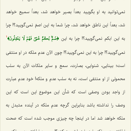
نمی‌توانید به او بگویید بعداً بصیر خواهد شد، بعداً سمیع خواهد
شد، بعداً این ناطق خواهد شد، چرا شما به این اصمّ نمی‌گویید؟! چرا
﴿صُمُّۢ بُكۡمٌ عُمۡيٞ فَهُمۡ لَا يَعۡقِلُونَ﴾
به این ابکم نمی‌گویید؟! چرا به این
1
نمی‌گویید؟! چرا به این نمی‌گویید؟! چون الآن عدم ملکه در او منتفی
است؛ بینایی، شنوایی، بصارت، سمع و سایر ملکات الآن به سلب
محمولی از او منتفی است، نه به سلب عدم و ملکه! خود عدم عبارت
از واجد بودن وصفی است که شأن این موضوع این است که این
وصف را نداشته باشد بنابراین گرچه عدم ملکه در آینده متبدل به
ملکه خواهد شد اما در اینجا چه چیزی موجب شده است که صحت