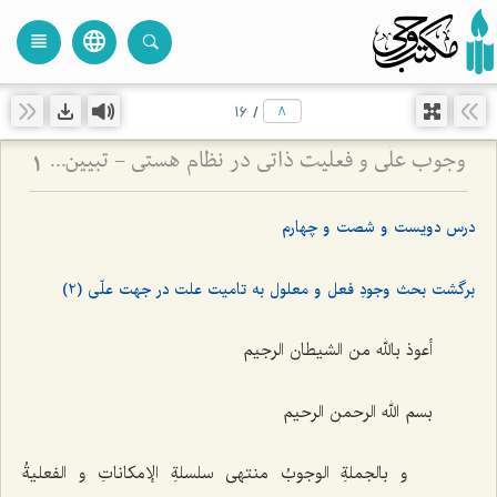
language
view_headline
close
search
16
/
وجوب علّی و فعلیت ذاتی در نظام هستی - تبیین رابطه ضرورت علت با تحقق معلول در عالم خارج
1
درس دویست و شصت و چهارم
برگشت بحث وجودِ فعل و معلول به تامیت علت در جهت علّى (2)
أعوذ بالله من الشیطان الرجیم
بسم الله الرحمن الرحیم
و بالجملةِ الوجوبُ منتهى سلسلةِ الإمکاناتِ و الفعلیةُ