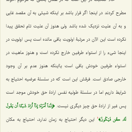
مطرح کردند در اینجا اگر قرار باشد بر اینکه شیئی به آن مقصد غایی
و به آن علیت نزدیک شده باشد ولی هنوز آن علیت تام تحقق پیدا
نکرده است این الآن در مرتبۀ اولویت باقی مانده است پس اولویت در
اینجا شیء را از استواء طرفین خارج نکرده است و هنوز ماهیت در
استواء طرفین خودش باقی است یااینکه هنوز عدم بر آن وجود
خارجی صادق است. فرقش این است که در سلسلۀ عرضیه احتیاج به
شرایط داریم اما در سلسلۀ طولیه نفس ارادۀ حق خودش موجد است
﴿إِنَّمَآ أَمۡرُهُۥٓ إِذَآ أَرَادَ شَيۡ‍ًٔا أَن يَقُولَ
پس غیر از ارادۀ حق چیز دیگری نیست.
لَهُۥ كُن فَيَكُونُ﴾
این دیگر احتیاج به زمان ندارد، احتیاج به مکان
1