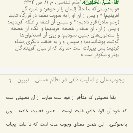
ٱللَهُ أَحۡسَنُ ٱلۡخَٰلِقِينَ﴾.
امام شناسى
، ج ‌11، ص 234:
«و به‌درستى‌که ما حقّاً إنسان را از جوهره و شیره گِل
آفریدیم! * و پس از آن او را به صورت نطفه در قرارگاه ثابت
(رحم مادر) قرار دادیم؛ * و سپس آن نطفه را عَلَقه آفریدیم؛
و پس از آن، آن عَلَقَه را مُضغَه آفریدیم؛ و آنگاه آن مُضغَه
را استخوان‌هاى جنین نمودیم؛ و روى آن استخوان‌ها
گوشت پوشانیدیم؛ و سپس او را به خلقت دیگرى إنشاء
کردیم؛ پس پربرکت است خداوند که از میان آفرینندگان
بهتر و نیکوتر است.»
وجوب علّی و فعلیت ذاتی در نظام هستی - تبیین رابطه ضرورت علت با تحقق معلول در عالم خارج
6
بله! فعلیتی که متأخر از قوه است عبارت از آن فعلیتی است
که خود آن قوۀ خاص غایت اوست ـ همان فعلیت خاصه ـ ولی
به‌نحوکلی... این همان معنای وجوب علت است که تا علت ایجاب