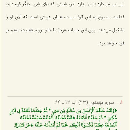
این سر مو دارد یا مو ندارد. این شیئی که برای شیء دیگر قوه دارد،
فعلیت مسبوق به این قوۀ اوست، همان هویتی است که الآن او را
تشکیل می‌دهد. روی این حساب هرجا ما جلو برویم فعلیت مقدم بر
قوه خواهد بود.
. سوره مؤمنون (23) آیه 12 ـ 14:
﴿وَلَقَدۡ خَلَقۡنَا ٱلۡإِنسَٰنَ مِن سُلَٰلَةٖ مِّن طِينٖ * ثُمَّ جَعَلۡنَٰهُ نُطۡفَةٗ فِي قَرَارٖ
مَّكِينٖ * ثُمَّ خَلَقۡنَا ٱلنُّطۡفَةَ عَلَقَةٗ فَخَلَقۡنَا ٱلۡعَلَقَةَ مُضۡغَةٗ فَخَلَقۡنَا
ٱلۡمُضۡغَةَ عِظَٰمٗا فَكَسَوۡنَا ٱلۡعِظَٰمَ لَحۡمٗا ثُمَّ أَنشَأۡنَٰهُ خَلۡقًا ءَاخَرَ فَتَبَارَكَ