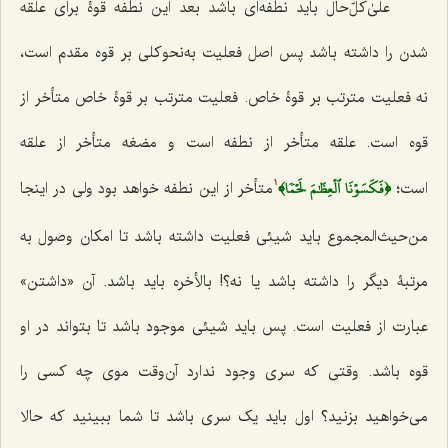
علیٰ‌کلّ‌حال باید نطفه‌ای باشد بعد این نطفه قوۀ برای علقه
شدن را داشته باشد پس اصل فعلیت به‌نحوکلی بر قوه مقدم است،
نه فعلیت مترتب بر قوۀ خاص. فعلیت مترتب بر قوۀ خاص متأخر از
قوه است. علقه متأخر از نطفه است و مضغه متأخر از علقه
﴿فَكَسَوۡنَا ٱلۡعِظَٰمَ لَحۡمٗا﴾
است؛
متأخر از این نطفه خواهد بود ولی در اینجا
1
من‌حیث‌المجموع باید شیئی فعلیت داشته باشد تا امکان وصول به
مرتبۀ دیگر را داشته باشد یا نه؟! بالأخره باید باشد. آن «داشتن»
عبارت از فعلیت است. پس باید شیئی موجود باشد تا بتواند در او
قوه باشد. وقتی که سری وجود ندارد آن‌وقت موی چه کسی را
می‌خواهید بزنید؟ اول باید یک سری باشد تا شما ببینید که حالا