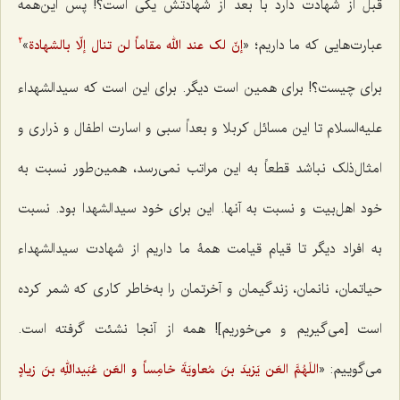
قبل از شهادت دارد با بعد از شهادتش یکی است؟! پس این‌همه
عبارت‌هایی که ما داریم؛ «
»
إنّ لک عند الله مقاماً لن تنال إلّا بالشهادة
2
برای چیست؟! برای همین است دیگر. برای این است که سیدالشهداء
علیه‌السلام تا این مسائل کربلا و بعداً سبی و اسارت اطفال و ذراری و
امثال‌ذلک نباشد قطعاً به این مراتب نمی‌رسد، همین‌طور نسبت به
خود اهل‌بیت و نسبت به آنها. این برای خود سید‌الشهدا بود. نسبت
به افراد دیگر تا قیام قیامت همۀ ما داریم از شهادت سیدالشهداء
حیاتمان، نانمان، زندگیمان و آخرتمان را به‌خاطر کاری که شمر کرده
است [می‌گیریم و می‌خوریم]! همه از آنجا نشئت گرفته است.
می‌گوییم: «
اللَهُمَّ العَن یَزیدَ بنَ مُعاویَةَ خامِساً و العَن عُبَیداللهِ بنَ زیادٍ