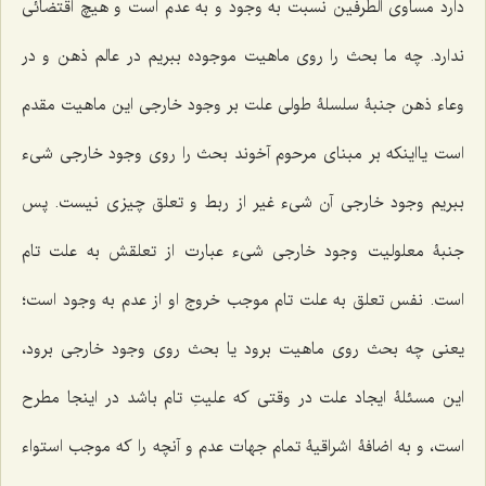
دارد مساوی الطرفین نسبت به وجود و به عدم است و هیچ اقتضائی
ندارد. چه ما بحث را روی ماهیت موجوده ببریم در عالم ذهن و در
وعاء ذهن جنبۀ سلسلۀ طولی علت بر وجود خارجی این ماهیت مقدم
است یااینکه بر مبنای مرحوم آخوند بحث را روی وجود خارجی شیء
ببریم وجود خارجی آن شیء غیر از ربط و تعلق چیزی نیست. پس
جنبۀ معلولیت وجود خارجی شیء عبارت از تعلقش به علت تام
است. نفس تعلق به علت تام موجب خروج او از عدم به وجود است؛
یعنی چه بحث روی ماهیت برود یا بحث روی وجود خارجی برود،
این مسئلۀ ایجاد علت در وقتی که علیتِ تام باشد در اینجا مطرح
است، و به اضافۀ اشراقیۀ تمام جهات عدم و آنچه را که موجب استواء