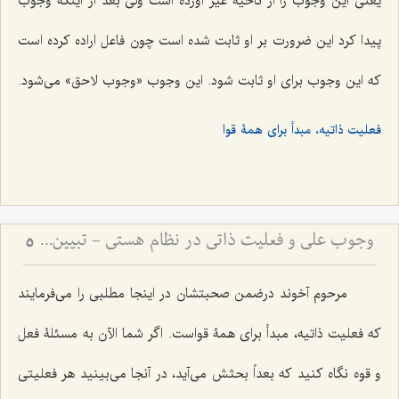
یعنی این وجوب را از ناحیۀ غیر آورده است ولی بعد از اینکه وجوب
پیدا کرد این ضرورت بر او ثابت شده است چون فاعل اراده کرده است
که این وجوب برای او ثابت شود. این وجوب «وجوب لاحق» می‌شود.
فعلیت ذاتیه، مبدأ برای همۀ قوا
وجوب علّی و فعلیت ذاتی در نظام هستی - تبیین رابطه ضرورت علت با تحقق معلول در عالم خارج
5
مرحوم آخوند درضمن صحبتشان در اینجا مطلبی را می‌فرمایند
که فعلیت ذاتیه، مبدأ برای همۀ قواست. اگر شما الآن به مسئلۀ فعل
و قوه نگاه کنید که بعداً بحثش می‌آید، در آنجا می‌بینید هر فعلیتی