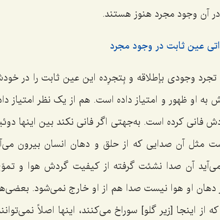
ى در آن وجود مجرد هنوز هستند.
ذاتى عین ثابت در وجود مجرد
 تجرد وجودى
بإطلاقه و بِتجرِده
این عین ثابت را در خود
 به او ظهور و امتیاز داده است. هم از یک نظر امتیاز دا
ش فانى کرده است. به‌جهتى اگر فانى نکند بین اینها دوئ
رست مثل آن صدایى که از حلق و دهان انسان بیرون مى‌آی
ى‌آید آن صدا نشئت گرفته از کیفیت گردش هوا و تموّ
 دهان او هوا نیست صدا هم از او خارج نمى‌شود. بعضی‌ها
که از اینجا [زیر گلو] سوراخ مى‌کنند، اینها اصلاً نمى‌ت