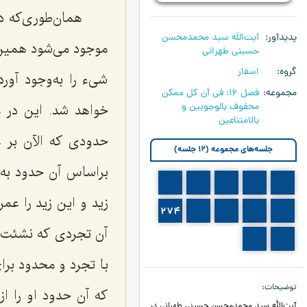
همان‌طورى‌که د
پدیدآور
آیت‌اللَه سید محمدمحسن
موجود مى‌شود همین
حسینی طهرانی
گروه
اسفار
شىء را به‌وجود آور
مجموعه
فصل 16: في أن كل ممكن
محفوف بالوجوبين و
خواهد شد. این در م
بالامتناعين‏
حدودى که الآن بر 
جلسه‌های مجموعه (12 جلسه)
براساس آن حدود به ا
269
268
267
266
265
زید و این زید را عم
274
273
272
271
270
آن تجردى که نشئت گر
276
275
با تجرد و محدود برا
توضیحات
که آن حدود او را ا
آیت‌الله سید محمدمحسن حسینی طهرانی در