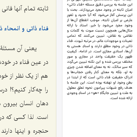
این جلسه به بررسی دقیق مسئله «فناء ذاتی»
ثابته تمام آنها فان
اعیان ثابته در وجود مجرد می‌پردازند. بحث با
این پرسش آغاز می‌شود که آیا حدود و ثغورِ
عارض بر اعیان ثابته، موجب انقطاع آن‌ها از
وجود مجرد می‌شود یا خیر. استاد با ارائه
فناء ذاتى و انمحاء 
مثال‌هایی همچون نسبت صوت به کلمات و
نقاشی به نقاش، تبیین می‌کنند که تمامی
تعینات و موجودات عالم، در مرتبه ثبوت، فناء
یعنى آن مسئلۀ
ذاتی در وجود مطلق دارند و اسنادِ هستی به
آن‌ها، اسنادی مجازی است. در ادامه، کیفیتِ
ظهور یک حقیقت واحد در مجاری و صور
در عین فناء در خودش
مختلف بررسی شده و این نکته تبیین می‌گردد
که سیر سالک، نه به معنای اضافه شدن چیزی
به او، بلکه به معنای کنار رفتن حجاب‌ها و
هم از یک نظر از خود
ادراکِ حقیقتِ فناء ذاتی است که از ابتدا در
بطنِ وجود او نهفته بوده است. این جلسه با
را چه‌کار کنیم؟! د
هدف رفع شبهات پیرامون نحوه تعلقِ معلول
به علت و تبیین جایگاهِ «هو» در اسنادِ وجودی
ارائه شده است.
دهان انسان بیرون م
است. لذا کسى که در
حنجره و اینها دارند 