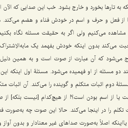
ینکه به تارها بخورد و خارج بشود. خب این صدایى که الآن ا
از فعل و حرف و اسم در خودش فناء و هضم مى‌کند. ما
شاهده مى‌کنیم ولى اگر به حقیقت مسئله نگاه بکنیم م
 مى‌کند بدون اینکه خودش بفهمد یک مابه‌الاِشتراک
رج مى‌شود که آن عبارت از صوت است و به همین دلی
 مسئله از او فهمیده مى‌شود. مسئلۀ اول اینکه این 
ئلۀ دوم اثبات متکلم و گوینده را مى‌کند. آن اثبات متک
 یا از اسم بودن است؟! از هیچ‌کدام [نیست بلکه] از
کلم را در اینجا مى‌کند. حالا این صوت چه به‌صورت فعل
ااینکه اصلاً به‌صورت صداهاى غیر معنادار و بدون آواز و 