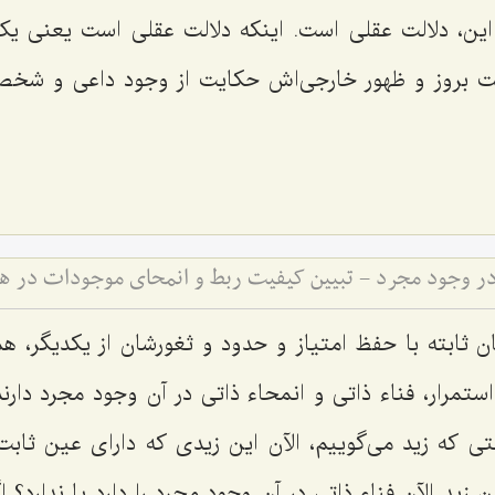
ت این، دلالت عقلى است. اینکه دلالت عقلى است یعنى یک
ت بروز و ظهور خارجى‌اش حکایت از وجود داعى و شخصى 
ته در وجود مجرد - تبیین کیفیت ربط و انمحای موجودات در 
یان ثابته با حفظ امتیاز و حدود و ثغورشان از یکدیگر، 
استمرار، فناء ذاتى و انمحاء ذاتى در آن وجود مجرد دارند
 که زید مى‌گوییم، الآن این زیدى که داراى عین ثابت
زید الآن فناء ذاتى در آن وجود مجرد را دارد یا ندارد؟ ا