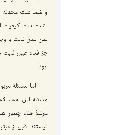
و شما علت محدثه را
نشده است کیفیت ای
بین عین ثابت و وجود
جز فناء عین ثابت د
[بود].
اما مسئلۀ مربوط
مسئله این است که ش
مرتبۀ فناء چطور هست
نیستند. قبل از مرت