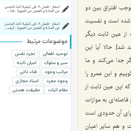
وجب افتراق بین دو
اسفار - فصل 8: في كيفية أخذ الجنس 
من المادة و الفصل من الصورة : فنا...
 شده است و نفسیت
اسفار - فصل 8: في كيفية أخذ الجنس 
من المادة و الفصل من الصورة : کیف...
 از عین ثابت دیگر
موضوعات مرتبط
شد]. حالا آیا این
توحید افعالی
تجرد نفس
 جدا مى‌کند و ما
سیر و سلوک
اعیان ثابته
مراتب وجود
فناء ذاتی
وییم و این عمرو را
وجود مجرد
اسناد مجازی
که این عین ثابت از
مقام اثبات
حقیقت هستی
فاصله‌ای به موازات
داراى آن حدودى است
ت و هم سایر اعیان