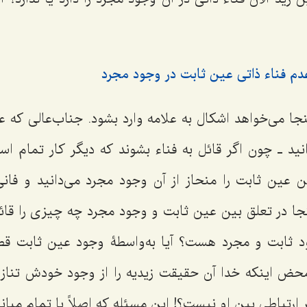
عدم فناء ذاتى عین ثابت در وجود مجرد
نجا مى‌خواهد اشکال به علامه وارد بشود. جناب‌عالى که ع
نید ـ چون اگر قائل به فناء بشوند که دیگر کار تمام اس
 عین ثابت را منحاز از آن وجود مجرد مى‌دانید و فان
ینجا در تعلق بین عین ثابت و وجود مجرد چه چیزى را قا
د ثابت و مجرد هست؟ آیا به‌واسطۀ وجود عین ثابت ق
حض اینکه خدا آن حقیقت زیدیه را از وجود خودش تنازل
ارتباطى بین او نیست؟! این مسئله که اصلاً با تمام مب