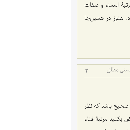
رتبۀ اسماء و صفات
د. هنوز در همین‌جا
هستی مطلق
3
ر صحیح باشد که نظر
 بکنید مرتبۀ فناء