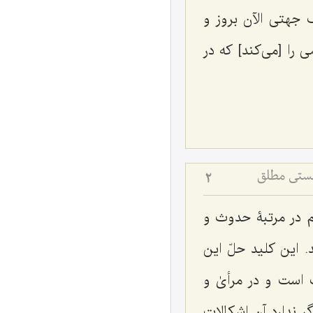
 جهتى الآن بروز و
را [می‌کند] که در
هستی مطلق
2
هم در مرتبۀ حدوث و
. این کلید حلّ این
 است و در مرأیٰ و
گر ندارد آن اشکالات