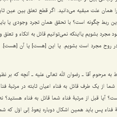
 همان علت مبقیه مى‌دانید. اگر قطع تعلق بین عین ثا
ن ربط چگونه است؟ با تحقق همان تجرد وجودى یا باید 
 مجرد بشویم یااینکه نمى‌توانیم قائل به اتکاء و تعلق 
ر روح مجرد است بشویم. یا این [هست] یا آن [هست]. ا
 به مرحوم آقا ـ رضوان الله تعالی علیه ـ آنچه که بر نظر
ما از یک طرف قائل به فناء اعیان ثابته در مرتبۀ فناء
؟ آیا قبل از مرتبۀ فناء شما قائل به فناء هستید؟ نه!
بۀ فناء پس باید همین اشکال دوباره
یَعودُ إلى اوّل
که شما 