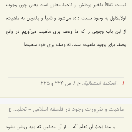
نیست اتفاقاً بالغیر بودنش از ناحیۀ معلول است یعنی چون وجوب
اولاًبلااول به وجود نسبت داده می‌شود و ثانیاً و بالعرض به ماهیت،
از این باب وجوبی را که ما وصف برای ماهیت می‌آوریم در واقع
وصف برای وجود ماهیت است، نه وصف برای خود ماهیت!
.
الحکمة المتعالیة
، ج 1، ص 224 و 225.
ماهیت و ضرورت وجود در فلسفه اسلامی - تحلیل تساوی ماهیت نسبت به وجود و عدم در فلسفه
4
و ممّا یَجبُ أن یُعلَمَ أنَّه ...
از آن مطالبی که باید روشن بشود