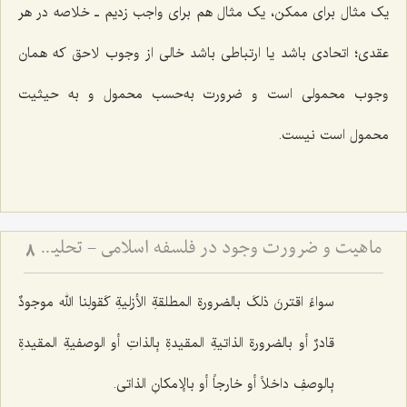
یک مثال برای ممکن، یک مثال هم برای واجب زدیم ـ خلاصه در هر
عقدی؛ اتحادی باشد یا ارتباطی باشد خالی از وجوب لاحق که همان
وجوب محمولی است و ضرورت به‌حسب محمول و به حیثیت
محمول است نیست.
ماهیت و ضرورت وجود در فلسفه اسلامی - تحلیل تساوی ماهیت نسبت به وجود و عدم در فلسفه
8
سواءً اقترنَ ذلکَ بالضرورةِ المطلقةِ الأزلیةِ کَقولِنا الله موجودٌ
قادرٌ أو بالضرورةِ الذاتیةِ المقیدةِ بِالذاتِ أو الوصفیةِ المقیدةِ
بِالوصفِ داخلاً أو خارجاً أو بالإمکانِ الذاتی.