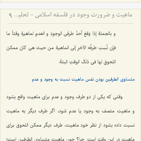
ماهیت و ضرورت وجود در فلسفه اسلامی - تحلیل تساوی ماهیت نسبت به وجود و عدم در فلسفه
9
و بالجملةِ إذا وَقعَ أحدُ طرفَی الوجودِ و العدمِ لماهیةٍ وقتاً ما
فإن نُسِبَ طرفُه الآخرِ إلى الماهیةِ من حیث هی کانَ ممکنَ
اللحوقِ لها فی ذلکَ الوقتِ البتةَ.
متساوی الطرفین بودن نفس ماهیت نسبت به وجود و عدم
وقتی که یکی از دو طرف وجود و عدم برای ماهیت واقع بشود
و ماهیت متصف به وجود یا عدم شود، اگر طرف دیگر به ماهیت
نسبت داده بشود از نظر خود ماهیت، طرف دیگر ممکن اللحوق برای
ماهیت در این وقت است. چرا؟ چون ماهیت متساوی الطرفین است؛