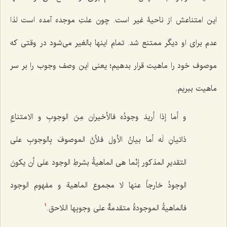
این امتناعش از ناحیۀ غیر است. چون علتِ موجده آمده است لذا
عدم برای او دیگر ممتنع شد. تمام اینها بالغیر می‌شود در وقتی که
موصوف خود را ماهیت قرار بدهیم؛ یعنی این وصف وجوب را بر سر
ماهیت ببریم.
و أما إذا أریدَ وجودُه فالأخیران مِنَ الوجوبِ و الامتناعِ
ذاتیانِ لَه أما بیانُ الأول فلأنَّ الموصوفَ بِالوجوبِ على
التقدیرِ المذکور إنّما هی الماهیةُ بشرطِ الوجود على أن یکونَ
الوجودُ خارجاً عنها لا مجموع الماهیة و مفهوم الوجود
فالماهیةُ الموجودةُ متقدمةٌ على وجوبِها اللاحق.
1