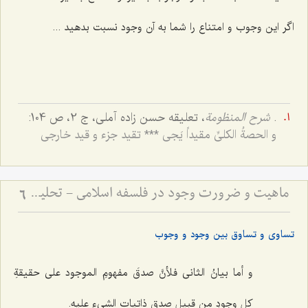
اگر این وجوب و امتناع را شما به آن وجود نسبت بدهید ...
.
شرح المنظومة
، تعلیقه حسن زاده آملی، ج 2، ص 104:
و الحصةُ الکلیِّ مقیداً یَجی‌ *** تقید جزء و قید خارجی‌
ماهیت و ضرورت وجود در فلسفه اسلامی - تحلیل تساوی ماهیت نسبت به وجود و عدم در فلسفه
6
تساوی و تساوق بین وجود و وجوب
و أما بیانُ الثانی فلأنَّ‌ صدقَ مفهومِ الموجود على حقیقةِ
کلِ وجودٍ مِن قبیلِ صدقِ ذاتیاتِ الشی‌ءِ علیه.