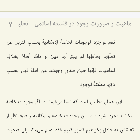
ماهیت و ضرورت وجود در فلسفه اسلامی - تحلیل تساوی ماهیت نسبت به وجود و عدم در فلسفه
7
نَعم لو جُرِّدَ الوجوداتُ الخاصةُ الإمکانیةُ بحسبِ الفرضِ عن
تعلُّقِها بِجاعلِها لم یبقَ لَها عینٌ و ذاتٌ أصلاً بخلافِ
الماهیات فإنَّها حینَ صدورِ وجودِها عن العلةِ فَهی بحسبِ
ذاتِها ممکنةُ الوجودِ.
این همان مطلبی است که شما می‌فرمایید. اگر وجودات خاصۀ
امکانیه مجرد بشود و ما این وجودات خاصه و امکانیه را صرف‌نظر از
تعلقش به جاعل بخواهیم تصور کنیم فقط عدم می‌ماند ولی صحبت