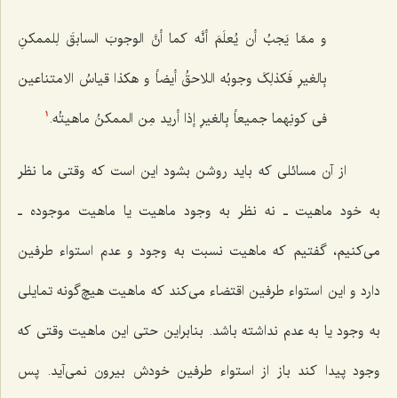
و ممّا یَجبُ أن یُعلَمَ أنَّه کما أنَّ الوجوبَ السابقَ لِلممکنِ
بِالغیرِ فَکذلِکَ وجوبُه اللاحقُ أیضاً و هکذا قیاسُ الامتناعین
فی کونِهما جمیعاً بِالغیرِ إذا أرید مِن
الممکنُ ماهیتُه.
1
از آن مسائلی که باید روشن بشود این است که وقتی ما نظر
به خود ماهیت ـ نه نظر به وجود ماهیت یا ماهیت موجوده ـ
می‌کنیم، گفتیم که ماهیت نسبت به وجود و عدم استواء طرفین
دارد و این استواء طرفین اقتضاء می‌کند که ماهیت هیچ‌گونه تمایلی
به وجود یا به عدم نداشته باشد. بنابراین حتی این ماهیت وقتی که
وجود پیدا کند باز از استواء طرفین خودش بیرون نمی‌آید. پس