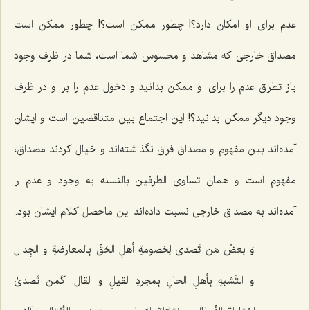
عدم برای او امکان دارد؟! چطور ممکن است؟! چطور ممکن است
مصداق خارجی که مشاهد و محسوس شما است، شما در ظرف وجود
باز تطرق عدم را برای او ممکن بدانید و دخول عدم را بر او در ظرف
وجود دیگر ممکن بدانید؟! این اجتماع بین متناقضین است و ایشان
آمده‌اند بین مفهوم و مصداق فرق نگذاشته‌اند و خیال کردند مصداق،
مفهوم است و همان تساوی الطرفین بالنسبه به وجود و عدم را
آمده‌اند به مصداق خارجی نسبت داده‌اند این ماحصل کلام ایشان بود.
وَ بعضُ مَن تَصدىٰ لِخصومةِ أهلِ الحَقِّ بِالمعارضةِ و الجِدال
و التَّشبهِ بِأهلِ الحالِ بِمجردِ القیلِ و القال. کَمن تَصدىٰ