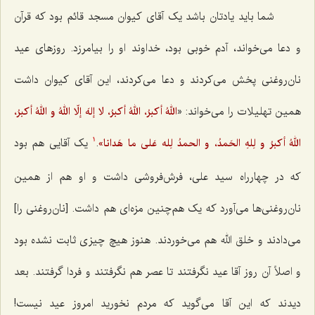
شما باید یادتان باشد یک آقای کیوان مسجد قائم بود که قرآن
و دعا می‌خواند، آدم خوبی بود، خداوند او را بیامرزد. روزهای عید
نان‌روغنی پخش می‌کردند و دعا می‌کردند، این آقای کیوان داشت
همین تهلیلات را می‌خواند: «
اللهُ أکبرُ، اللهُ أکبرُ، لا إلهَ إلّا اللهُ و اللهُ أکبرُ،
.
یک آقایی هم بود
اللهُ أکبرُ و لِلهِ الحَمدُ، و الحمدُ لِله عَلی ما هَدانا»
1
که در چهارراه سید علی، فرش‌فروشی داشت و او هم از همین
نان‌روغنی‌ها می‌آورد که یک هم‌چنین مزه‌ای هم داشت. [نان‌روغنی را]
می‌دادند و خلق الله هم می‌خوردند. هنوز هیچ چیزی ثابت نشده بود
و اصلاً آن روز آقا عید نگرفتند تا عصر هم نگرفتند و فردا گرفتند. بعد
دیدند که این آقا می‌گوید که مردم نخورید امروز عید نیست!