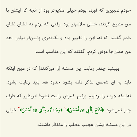
خودم تعبیری که آورده بودم خیلی ملایم‌تر بود از آنچه که ایشان با
من مطرح کردند، خیلی ملایم‌تر بود. وقتی که بردم به ایشان نشان
دادم گفتند که نه، این را تغییر بده و یک‌قدری پایین‌تر بیاور. بعد
من همان‌جا عوض کردم، گفتند که این مناسب است.
ببینید چقدر رعایت این مسئله [را می‌کنند] که در عین اینکه
باید به آن شخص تذکر داده بشود حدود هم باید رعایت بشود.
نه‌اینکه چوب را برداریم بزنیم کمرش راست نشود! این‌طور که طرف
﴿ٱدۡفَعۡ بِٱلَّتِي هِيَ أَحۡسَنُ﴾
﴿وَجَٰدِلۡهُم بِٱلَّتِي هِيَ أَحۡسَنُ﴾
چیز نمی‌شود.
،
خیلی
2
1
در این مسئله ایشان عجیب مطلب را مدّنظر داشتند.