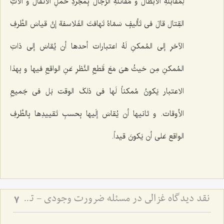
لِمُقابلةِ الأبطال و مُقاتلةِ الرِّجال بِمجردِ حَملِ الأثقال و آلاتِ
القِتال قالَ فی تَألیفٍ سَمّاهُ تَهافتَ الفَلاسفة إنَّ قیاسَ الطَّرفِ
الآخرِ إلى المُمکنِ لَهُ اعتبارات أحدها أن یُقاسَ إلى ذاتِ
المُمکنِ مِن حَیثُ هیَ مَعَ قَطعِ النَّظرِ عَنِ الواقعِ فیها و بِهذا
الاعتبار یَکونُ مُمکناً لَها فی ذلکَ الوقت بَل فی جَمیعِ
الأوقات. و ثانیها أن یُقاسَ إلَیها بِحسبِ تَقییدِها بِالطَّرفِ
الواقع عَلى أن یَکونَ قیداً.
نقد دیدگاه غزالی در مسئله ضرورت وجودی - تحلیل تفاوت مفهوم و مصداق در اثبات وجوب وجود
7