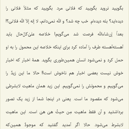
بگویید نروید بگویید که فلانی مرد. بگویید که مثلاً فلانی را
دیده‌اید؟ بله دیده‌ام. خب چه شد؟ و الله نمی‌دانم،
لا إله إلاّ الله
فلانی؟!
بعداً إن‌شاءالله فرصت شد می‌گویم! خلاصه علیٰ‌کلّ‌حال باید
آهسته‌آهسته طرف را آماده کرد برای اینکه خلاصه این محمول را به او
حمل کرد و نمی‌شود انسان همین‌طوری بگوید. همۀ اخبار که اخبار
خوش نیست بعضی اخبار هم ناخوش است!! حالا ما این
زیدٌ
را
می‌گوییم و محمولش را نمی‌گوییم. این زید همان ماهیت لابشرطی
می‌شود که مقصود ما است. یعنی در اینجا شما از زید یک تصور
برداشتید و آن فقط ماهیت
مِن حیثُ هیَ هیَ
است. این ماهیت
لابشرط می‌شود. حالا اگر آمدید گفتید که
موجودٌ
همین‌که