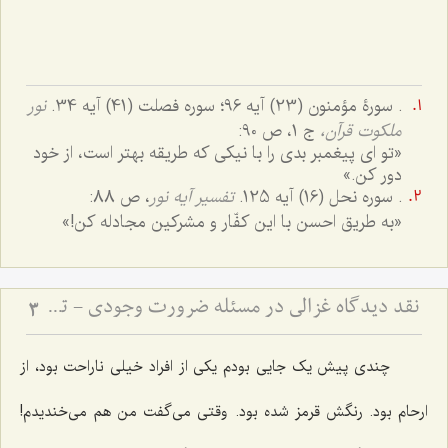
. سورۀ مؤمنون (23) آیه 96؛ سوره فصلت (41) آیه 34.
نور
ملکوت قرآن،
ج ‌1، ص 90:
«تو اى پیغمبر بدى را با نیکى که طریقه بهتر است، از خود
دور کن.»‌
. سوره نحل (16) آیه 125.
تفسیر آیه نور
، ص 88:
«به طریق احسن با این کفّار و مشرکین مجادله کن!»
نقد دیدگاه غزالی در مسئله ضرورت وجودی - تحلیل تفاوت مفهوم و مصداق در اثبات وجوب وجود
3
چندی پیش یک جایی بودم یکی از افراد خیلی ناراحت بود، از
ارحام بود. رنگش قرمز شده بود. وقتی می‌گفت من هم می‌خندیدم!