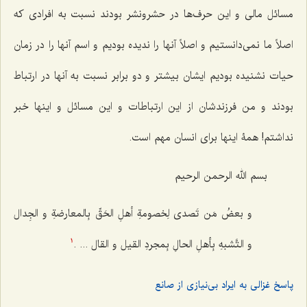
مسائل مالی و این حرف‌ها در حشرونشر بودند نسبت به افرادی که
اصلاً ما نمی‌دانستیم و اصلاً آنها را ندیده بودیم و اسم آنها را در زمان
حیات نشنیده بودیم ایشان بیشتر و دو برابر نسبت به آنها در ارتباط
بودند و من فرزندشان از این ارتباطات و این مسائل و اینها خبر
نداشتم! همۀ اینها برای انسان مهم است.
بسم الله الرحمن الرحیم
و بعضُ مَن تَصدى لِخصومةِ أهلِ الحَقِّ بِالمعارضةِ و الجِدال
و التَّشبهِ بِأهلِ الحالِ بِمجردِ القیل و القال ... .
1
پاسخ غزالی به ایراد بی‌نیازی از صانع