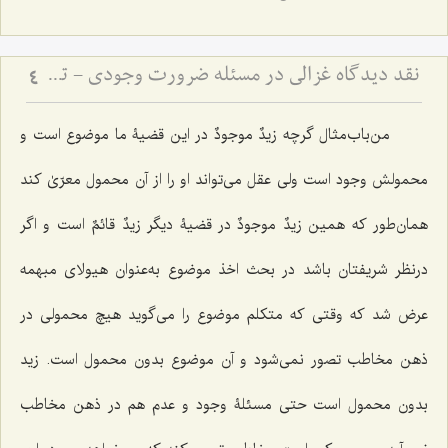
نقد دیدگاه غزالی در مسئله ضرورت وجودی - تحلیل تفاوت مفهوم و مصداق در اثبات وجوب وجود
4
من‌باب‌مثال گرچه
زیدٌ موجودٌ
در این قضیۀ ما موضوع است و
محمولش وجود است ولی عقل می‌تواند او را از آن محمول معرّیٰ کند
همان‌طور که همین
زیدٌ موجودٌ
در قضیۀ دیگر
زیدٌ قائمٌ
است و اگر
درنظر شریفتان باشد در بحث اخذ موضوع به‌عنوان هیولای مبهمه
عرض شد که وقتی که متکلم موضوع را می‌گوید هیچ محمولی در
ذهن مخاطب تصور نمی‌شود و آن موضوع بدون محمول است. زید
بدون محمول است حتی مسئلۀ وجود و عدم هم در ذهن مخاطب