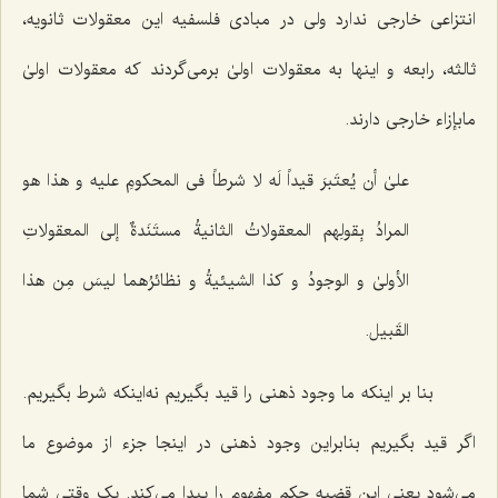
انتزاعی خارجی ندارد ولی در مبادی فلسفیه این معقولات ثانویه،
ثالثه، رابعه و اینها به معقولات اولیٰ برمی‌گردند که معقولات اولیٰ
مابإزاء خارجی دارند.
علىٰ أن یُعتَبرَ قیداً لَه لا شرطاً فی المحکومِ علیه و هذا هو
المرادُ بِقولِهم المعقولاتُ الثانیةُ مستَنَدةٌ إلى المعقولاتِ
الأولىٰ و الوجودُ و کذا الشیئیةُ و نظائرُهما لیسَ مِن هذا
القَبیل.
بنا بر اینکه ما وجود ذهنی را قید بگیریم نه‌اینکه شرط بگیریم.
اگر قید بگیریم بنابراین وجود ذهنی در اینجا جزء از موضوع ما
می‌شود یعنی این قضیه حکم مفهوم را پیدا می‌کند. یک وقتی شما