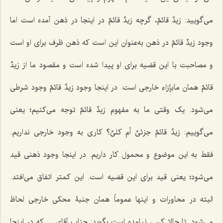
می‌گویید:
زیدٌ قائمٌ،
گرچه
زیدٌ قائمٌ
در اینجا در ذهن آمده است اما
وجود
زیدٌ قائمٌ
در ذهن به‌عنوان این است که ذهن ظرف برای او است
و مصاحبت با این قضیه برای او پیدا شده است و مقصود ما از
زیدٌ
قائمٌ
همان مابإزاء خارجی است. در اینجا وجود
زیدٌ قائمٌ
وجود شرطی
می‌شود. یک وقتی ما به مفهوم
زیدٌ قائمٌ
توجه می‌کنیم؛ یعنی
می‌گوییم:
زیدٌ قائمٌ
جزئیٌ أم کلیٌ؟
کاری به وجود خارجی نداریم.
فقط به این موضوع و محمول کار داریم. در اینجا وجود ذهنی قید
می‌شود؛ یعنی قید برای این قضیه است. این کمتر اتفاق می‌افتد.
البته در محاورات و اینها عموماً همان جنبۀ محکی خارجی لحاظ
می‌شود. تا حالا کسی نیامده است بگوید: جناب آقای ... که در اینجا