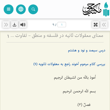
language
view_headline
close
search
9
/
معنای معقولات ثانیه در فلسفه و منطق - تفاوت مفاهیم فلسفی و منطقی در کلام مرحوم آخوند
1
درس سیصد و نود و هشتم
بررسی کلام مرحوم آخوند راجع به معقولات ثانویه (1)
أعوذ بالله من الشیطان الرجیم
بسم الله الرحمن الرحیم
فصلٌ (2).