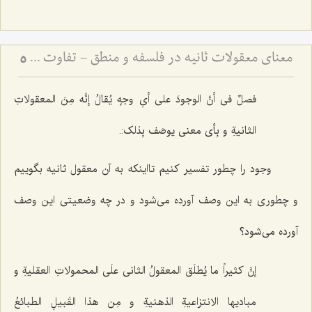
معنای معقولات ثانیه در فلسفه و منطق - تفاوت مفاهیم فلسفی و منطقی در کلام مرحوم آخوند
5
فصلٌ فی أنَّ الوجودَ على أیِ وجهٍ یُقالُ إنَّه مِنَ المعقولاتِ
الثانیةِ و بِأی معنى یوصَف بِذلک:.
وجود را چطور تفسیر کنیم تااینکه به آن معقول ثانیه بگوییم
و چطوری به این وصف آورده می‌شود و در چه وضعیتی این وصف
آورده می‌شود؟
إنَّ کثیراً ما یُطلَق المعقولُ الثانی علَى المحمولاتِ العقلیةِ و
مبادیها الانتزاعیةِ الذهنیةِ و مِن هذا القَبیلِ الطبائعُ