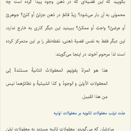
بگویید که این قضیه‌ای که در ذهن وجود پیدا کرده است چه
محمولی به آن بار می‌شود؟
زیدٌ قائمٌ
در ذهن
جزئیٌ أو کلیٌ؟ جوهریٌ
أو عرضیٌ؟ واجبٌ أو ممکنٌ؟
ببینید این دیگر کاری به خارج ندارد،
این دیگر فقط به نفس قضیۀ ذهنی، نقطه‌نظر را بر این متمرکز کرده
است لذا مرحوم آخوند در اینجا می‌گویند:
هذا هو المرادُ بِقولِهم المعقولاتُ الثانیةُ مستَنَدةٌ إلى
المعقولاتِ الأولىٰ و الوجودُ و کذا الشیئیةُ و نظائرُهما لیسَ
مِن هذا القَبیل.
علت ترتب معقولات ثانویه بر معقولات اولیه
مرادشان که می‌گویند: معقولات ثانیه مستند به معقولات اولیٰ