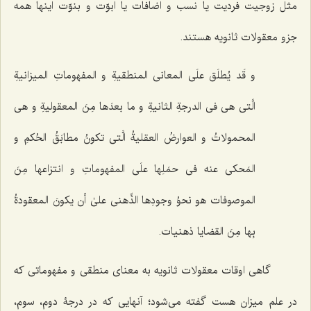
مثل زوجیت فردیت یا نسب و اضافات یا ابوّت و بنوّت اینها همه
جزو معقولات ثانویه هستند.
و قَد یُطلَق علَى المعانی المنطقیةِ و المفهوماتِ المیزانیةِ
الَّتی هی فی الدرجةِ الثانیةِ و ما بعدَها مِنَ المعقولیةِ و هی
المحمولاتُ و العوارضُ العقلیةُ الَّتی تکونُ مطابَقُ الحُکمِ و
المَحکی عنه فی حمَلِها علَى المفهوماتِ و انتزاعها مِنَ
الموصوفات هو نحوُ وجودِها الذِّهنی علىٰ أن یکونَ المعقودةُ
بِها مِنَ القضایا ذهنیات.
گاهی اوقات معقولات ثانویه به معنای منطقی و مفهوماتی که
در علم میزان هست گفته می‌شود؛ آنهایی که در درجۀ دوم، سوم،