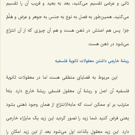
ذاتی و عرضی تقسیم می‌کنید، بعد به بعید و قریب آن را تقسیم
می‌کنید، همین‌طور به فصل به نوع به جنس به جوهر و عرض
و هَلُمَّ
جَرّا
. پس هم اصلش در ذهن هست و هم آن چیزی که از آن انتزاع
می‌شود در ذهن هست.
ریشۀ خارجی داشتن معقولات ثانویۀ فلسفیه
این مربوط به قضایای منطقی هست اما در معقولات ثانویۀ
فلسفیه آن اصل و ریشۀ آن معقول فلسفی ریشۀ خارج دارد. بله!
مترتب بر او ممکن است که مابه‌الاِنتزاع از همان وجود ذهنی بشود
یعنی فرض کنید شما زید را تصور کردید این زید یک مابإزاء خارجی
دارد. این زید معقول بالذات اول می‌شود بعد از این زید امکان را