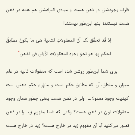
ظرف وجودشان در ذهن هست و مبادی انتزاعشان هم همه در ذهن
هست نیستند؛ اینها این‌طور نیستند!
إذ قَد تَحقَّقَ لَکَ أنَّ المعقولاتِ الثانیةَ هی ما یکونُ مطابَقُ
الحکمِ بِها هو نحوُ وجودِ المعقولاتِ الأولىٰ فی الذهن
2
برای شما این‌طور روشن شده است که معقولات ثانیه در علم
میزان و منطق، آن که مطابق حکم است و مابإزاء حکم ذهنی است
کیفیت وجود معقولات اولیٰ در ذهن هست یعنی چطور همان وجود
معقولات اولیٰ در ذهن هست؟ وقتی که شما مفهوم زید را در ذهن
تصور می‌کنید آیا آن مفهوم زید در خارج هست؟ زید در خارج هست