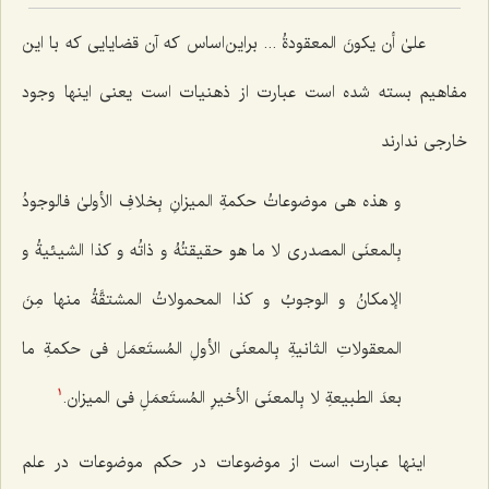
علىٰ أن یکونَ المعقودةُ ...
براین‌اساس که آن قضایایی که با این
مفاهیم بسته شده است عبارت از ذهنیات است یعنی اینها وجود
خارجی ندارند
و هذه هی موضوعاتُ حکمةِ المیزانِ بِخلافِ الأولىٰ فالوجودُ
بِالمعنَى المصدری لا ما هو حقیقتُهُ و ذاتُه‌ و کذا الشیئیةُ و
الإمکانُ و الوجوبُ و کذا المحمولاتُ المشتقَّةُ منها مِنَ
المعقولاتِ الثانیةِ بِالمعنَى الأولِ المُستَعمَل فی حکمةِ ما
بعدَ الطبیعةِ لا بِالمعنَى الأخیرِ المُستَعمَلِ فی المیزان.
1
اینها عبارت است از موضوعات در حکم موضوعات در علم