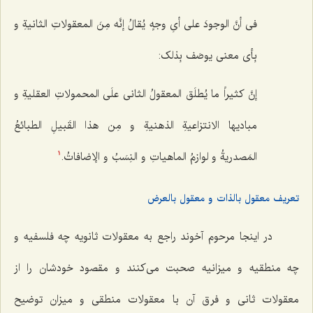
فی أنَّ الوجودَ على أیِ وجهٍ یُقالُ إنَّه مِنَ المعقولاتِ الثانیةِ و
بِأی معنى یوصَف بِذلک:‌
إنَّ کثیراً ما یُطلَق المعقولُ الثانی علَى المحمولاتِ العقلیةِ و
مبادیها الانتزاعیةِ الذهنیةِ و مِن هذا القَبیلِ الطبائعُ
المَصدریةُ و لوازمُ الماهیاتِ و النِسَبُ و الإضافاتُ.
1
تعریف معقول بالذات و معقول بالعرض
در اینجا مرحوم آخوند راجع به معقولات ثانویه چه فلسفیه و
چه منطقیه و میزانیه صحبت می‌کنند و مقصود خودشان را از
معقولات ثانی و فرق آن با معقولات منطقی و میزان توضیح