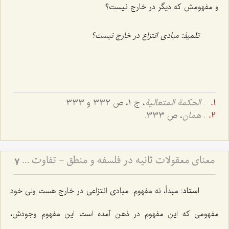
و مفهومش که دیگر در خارج نیست؟
تلمیذ:
مبادی انتزاع در خارج نیست؟
.
الحکمة المتعالیة
، ج 1، ص 332 و 333.
.
همان
، ص 333.
معنای معقولات ثانیه در فلسفه و منطق - تفاوت مفاهیم فلسفی و منطقی در کلام مرحوم آخوند
7
استاد:
مبدأ، نه مفهوم. مبادی انتزاعی در خارج هست ولی خود
مفهومی که این مفهوم در ذهن آمده است این مفهوم وجودش،