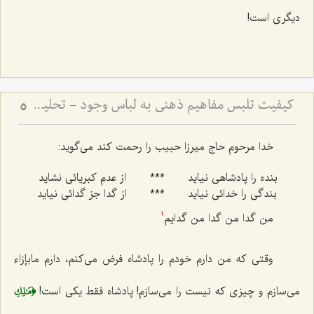
دیگری است!
کیفیت تلبس مفاهیم ذهنی به لباس وجود - تحلیل نسبت میان مفاهیم اعتباری و حقیقت وجود در ذهن
5
خدا مرحوم حاج میرزا حبیب را رحمت کند می‌گوید:
بنده را پادشاهی نیاید
***
از عدم کبریائی نشاید
بندگی را خدائی نیاید
***
از گدا جز گدائی نیاید
من گدا من گدا من گدایم
1
وقتی که من دارم خودم را پادشاه فرض می‌کنم، دارم مابإزاء
﴿مَٰلِكِ
می‌سازم و چیزی که نیست را می‌سازم! پادشاه فقط یکی است!