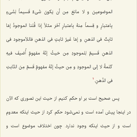
الموضوعینَ و لا مانعَ مِن أن یَکونَ شَیءٌ قَسیماً لِشَیءٍ
بِاعتبارٍ و قِسماً مِنهُ بِاعتبارٍ آخَرَ مثلاً إذا قُلنا الموجودُ إمّا
ثابِتٌ فی الذهنِ و إمّا غَیرُ ثابتٍ فی الذهنِ فاللاّموجود فی
الذهنِ قَسیمٌ لِلموجودِ مِن حَیثُ إنّهُ مفهومٌ أُضیفَ فیهِ
کَلمةُ لا إلى الموجودِ و مِن حیثُ إنّهُ مفهومٌ قَسمٌ مِنَ الثّابتِ
فی الذّهنِ.
1
پس صحیح است بر او حکم کنیم از حیث این تصوری که الآن
در اینجا پیش آمده است و نمی‌شود حکم کرد از حیث اینکه معدوم
است و از حیث اینکه وجود ندارد. چون اختلاف موضوع است و