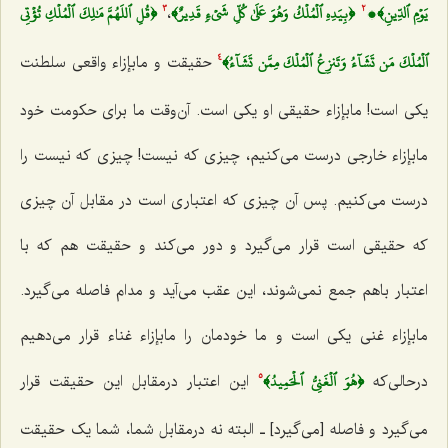
يَوۡمِ ٱلدِّينِ﴾،
﴿بِيَدِهِ ٱلۡمُلۡكُ وَهُوَ عَلَىٰ كُلِّ شَيۡءٖ قَدِيرٌ﴾
﴿قُلِ ٱللَهُمَّ مَٰلِكَ ٱلۡمُلۡكِ تُؤۡتِي
،
3
2
ٱلۡمُلۡكَ مَن تَشَآءُ وَتَنزِعُ ٱلۡمُلۡكَ مِمَّن تَشَآءُ﴾
حقیقت و مابإزاء واقعی سلطنت
4
یکی است! مابإزاء حقیقی او یکی است. آن‌وقت ما برای حکومت خود
مابإزاء خارجی درست می‌کنیم، چیزی که نیست! چیزی که نیست را
درست می‌کنیم. پس آن چیزی که اعتباری است در مقابل آن چیزی
که حقیقی است قرار می‌گیرد و دور می‌کند و حقیقت هم که با
اعتبار باهم جمع نمی‌شوند، این عقب می‌آید و مدام فاصله می‌گیرد.
مابإزاء غنی یکی است و ما خودمان را مابإزاء غناء قرار می‌دهیم
﴿هُوَ ٱلۡغَنِيُّ ٱلۡحَمِيدُ﴾
درحالی‌که
این اعتبار درمقابل این حقیقت قرار
5
می‌گیرد و فاصله [می‌گیرد] ـ البته نه درمقابل شما، شما یک حقیقت