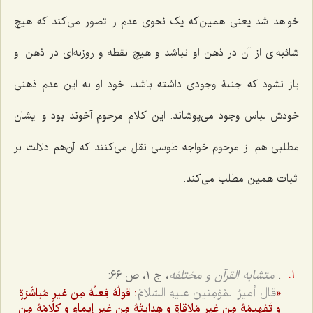
خواهد شد یعنی همین‌که یک نحوی عدم را تصور می‌کند که هیچ
شائبه‌ای از آن در ذهن او نباشد و هیچ نقطه و روزنه‌ای در ذهن او
باز نشود که جنبۀ وجودی داشته باشد، خود او به این عدم ذهنی
خودش لباس وجود می‌پوشاند. این کلام مرحوم آخوند بود و ایشان
مطلبی هم از مرحوم خواجه طوسی نقل می‌کنند که آن‌هم دلالت بر
اثبات همین مطلب می‌کند.
.
متشابه القرآن و مختلفه
، ج ۱، ص 66:
قال أمیرُ المُؤمِنین علیهِ السّلامُ
«
: قولُهُ فِعلُهُ مِن غیرِ مُباشَرَةٍ
و تَفهیمُهُ مِن غیرِ مُلاقاةٍ و هِدایتُهُ مِن غیرِ إیماءٍ و کلامُهُ مِن