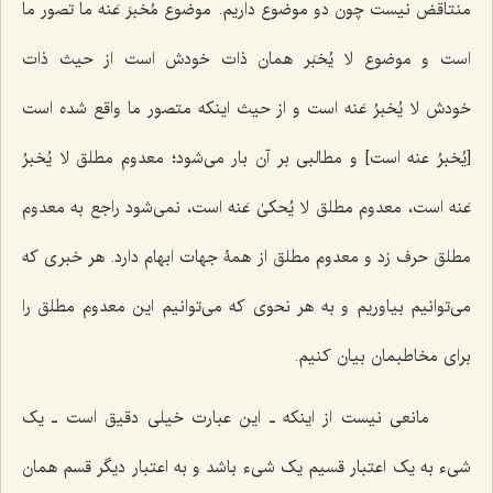
منتاقض نیست چون دو موضوع داریم. موضوع
مُخبرَ عَنه
ما تصور ما
است و موضوع
لا یُخبَر
همان ذات خودش است از حیث ذات
خودش
لا یُخبرُ عَنه
است و از حیث اینکه متصور ما واقع شده است
[
یُخبرُ عنه
است] و مطالبی بر آن بار می‌شود؛ معدوم مطلق
لا یُخبرُ
عَنه
است، معدوم مطلق
لا یُحکیٰ عَنه
است، نمی‌شود راجع به معدوم
مطلق حرف زد و معدوم مطلق از همۀ جهات ابهام دارد. هر خبری که
می‌توانیم بیاوریم و به هر نحوی که می‌توانیم این معدوم مطلق را
برای مخاطبمان بیان کنیم.
مانعی نیست از اینکه ـ این عبارت خیلی دقیق است ـ یک
شیء به یک اعتبار قسیم یک شیء باشد و به اعتبار دیگر قسم همان