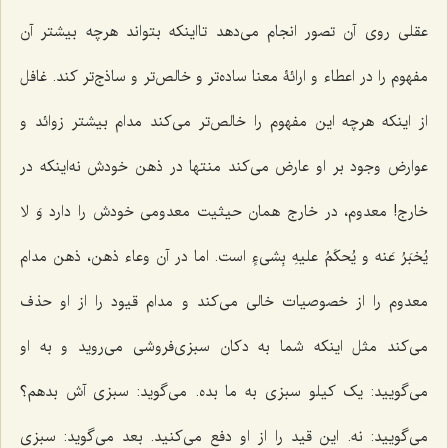
عقلی روی آن تصور انجام می‌دهد تااینکه بتواند هرچه بیشتر آن
مفهوم را در اعطاء و ارائۀ معنا ساده‌تر و خالص‌تر و ساذج‌تر کند. غافل
از اینکه هرچه این مفهوم را خالص‌تر می‌کند مدام بیشتر زوائد و
عوارض وجود بر او عارض می‌کند منتها در ذهن خودش نه‌اینکه در
خارج! معدوم، در خارج همان حیثیت معدومی خودش را دارد
وَ لا
یُخبَرُ عَنه و یُحکَمُ علیهِ بِشیءٍ
است. اما در آن وعاء ذهن، ذهن مدام
معدوم را از خصوصیات خالی می‌کند و مدام قیود را از او حذف
می‌کند مثل اینکه شما به دکان سبزی‌فروشی می‌روید و به او
می‌گویید: یک کیلو سبزی به ما بده. می‌گوید: سبزی آش بدهم؟
می‌گویید: نه. این قید را از او دفع می‌کنید. بعد می‌گوید: سبزی