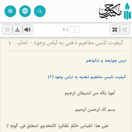
language
view_headline
close
search
8
/
کیفیت تلبس مفاهیم ذهنی به لباس وجود - تحلیل نسبت میان مفاهیم اعتباری و حقیقت وجود در ذهن
1
درس چهارصد و شانزدهم
کیفیت تلبس مفاهیم ذهنیه به لباس وجود (2)
أعوذ بالله من الشیطان الرجیم
بسم الله الرحمن الرحیم
عَلى هذا القیاسِ حُکمُ نَظائرِهِ کالمَعدومِ المطلقِ فی کَونِهِ لا