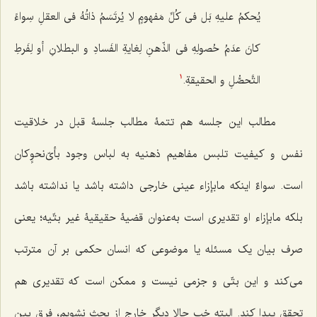
یُحکمُ علیهِ بَل فی کُلِّ مَفهومٍ لا یُرتَسَمُ ذاتُهُ فی العقلِ سِواءً
کانَ عدَمُ حُصولِهِ فی الذّهنِ لِغایةِ الفَسادِ و البطلانِ أو لِفَرطِ
التَّحصُّلِ و الحقیقةِ.
1
مطالب این جلسه هم تتمۀ مطالب جلسۀ قبل در خلاقیت
نفس و کیفیت تلبس مفاهیم ذهنیه به لباس وجود بأیّ‌نحوٍکان
است. سواءٌ اینکه مابإزاء عینی خارجی داشته باشد یا نداشته باشد
بلکه مابإزاء او تقدیری است به‌عنوان قضیۀ حقیقیۀ غیر بتّیه؛ یعنی
صرف بیان یک مسئله‌ یا موضوعی که انسان حکمی بر آن مترتب
می‌کند و این بتّی و جزمی نیست و ممکن است که تقدیری هم
تحقق پیدا کند. البته خب حالا دیگر خارج از بحث نشویم، فرق بین