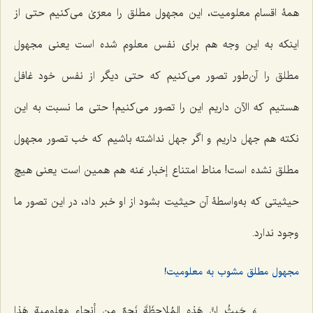
همۀ اقسام معلومیت، این مجهول مطلق را معرّیٰ می‌کنیم حتی از
اینکه به این وجه هم برای نفس معلوم شده است یعنی مجهول
مطلق را آن‌طور تصور می‌کنیم که حتی دیگر از نفس خود غافل
هستیم که الآن داریم این را تصور می‌کنیم! حتی ما نسبت به این
نکته هم جهل داریم و اگر جهل نداشته باشیم که خب تصور مجهول
مطلق نشده است! مناط امتناع إخبار عَنه
هم همین است یعنی هیچ
حیثیتی که به‌واسطۀ آن حیثیت بشود از او خبر داد، در این تصور ما
وجود ندارد.
مجهول مطلق مشوب به معلومیت!
وَ حَیثُ إنَّ هَذه المُلاحِظَةَ نَحوٌ مِن أنحاءِ مَعلومیةِ هَذا