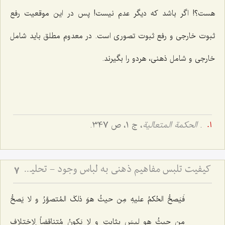
هست؟! اگر باشد که دیگر عدم نیست! پس در این موقعیت رفع
ثبوت خارجی و رفع ثبوت تصوری است. در معدوم مطلق باید شامل
خارجی و شامل ذهنی، هردو را بگیرند.
.
الحکمة المتعالیة
، ج 1، ص 347.
کیفیت تلبس مفاهیم ذهنی به لباس وجود - تحلیل نسبت میان مفاهیم اعتباری و حقیقت وجود در ذهن
7
فَیَصحُّ الحُکمُ علیهِ مِن حیثُ هوَ ذلکَ المُتصوَّرُ و لا یَصحُّ
مِن حیثُ هو لیسَ بِثابتٍ و لا یَکونُ مُتناقضاً لِاختلافِ