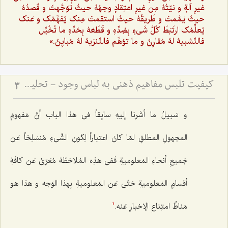
غیرِ آلةٍ و نیّتُهُ مِن غیرِ اعتِقادٍ وجهُهُ حیثُ تَوَجَّهتَ و قَصدُهُ
حیثُ یَمَّمتَ و طَریقُهُ حیثُ استقمتَ مِنک یُفهِّمُک و عَنک
یُعلِّمُک ارتَبَطَ کُلَّ شَیءٍ بِضِدِّهِ و قَطَعَهُ بِحَدِّهِ ما تُخُیِّل
فالتّشبیهُ لهُ مُقارِنٌ و ما توُهِّم فالتّنزیهُ لهُ مُبایِنٌ.»
کیفیت تلبس مفاهیم ذهنی به لباس وجود - تحلیل نسبت میان مفاهیم اعتباری و حقیقت وجود در ذهن
3
و سَبیلُ ما أشَرنا إلیهِ سابِقاً فی هذا الباب أنَّ مَفهومَ
المجهولِ المطلقِ لمّا کانَ اعتباراً لِکَونِ الشَّی‌ءِ مُنسَلِخاً عَن
جَمیعِ أنحاءِ المَعلومیةِ فَفی هذِه المُلاحَظَة مُعَرّىٰ عَن کافَةِ
أقسامِ المَعلومیةِ حَتّى عَن المَعلومیةِ بِهذا الوَجه و هذا هو
مَناطُ امتِناعِ الإخبارِ عَنه.
1