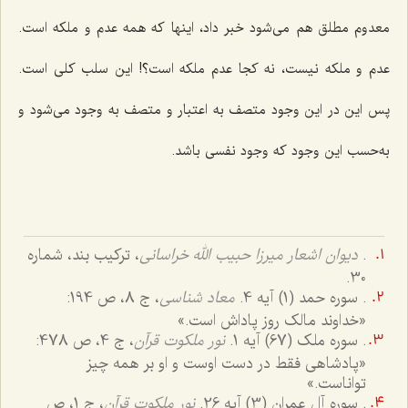
معدوم مطلق هم می‌شود خبر داد، اینها که همه عدم و ملکه است.
عدم و ملکه نیست، نه کجا عدم ملکه است؟! این سلب کلی است.
پس این در این وجود متصف به اعتبار و متصف به وجود می‌شود و
به‌حسب این وجود که وجود نفسی باشد.
.
دیوان اشعار میرزا حبیب الله خراسانى
، ترکیب بند، شماره
30.
. سوره حمد (1) آیه 4.
معاد شناسى
، ج ‌8، ص 194:
«خداوند مالک روز پاداش است.»‌
. سوره ملک (67) آیه 1.
نور ملکوت قرآن
، ج 4، ص 478:
«پادشاهى فقط در دست اوست و او بر همه چیز
تواناست.»
. سوره آل عمران (3) آیه 26.
نور ملکوت قرآن
، ج 1، ص