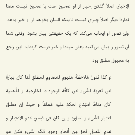
الإخبار
، اصلاً گفتن إخبار از او صحیح است یا صحیح نیست معنا
ندارد! دیگر اصلاً چیزی نیست تااینکه انسان بخواهد از او خبر بدهد.
ولی تصور او ایجاب می‌کند که یک حقیقتی بیان بشود. وقتی شما
آن تصور را بیان می‌کنید یعنی مبتدا و خبر درست کرده‌اید. این راجع
به مجهول مطلق بود.
وَ کَذا نَقولُ مُلاحَظَةُ مَفهومِ المَعدومِ المطلقِ لَمّا کانَ عِبارةً
عَن تَعریةِ الشَّی‌ء عَن کافَّةِ الوجوداتِ الخارجیةِ و الذِّهنیةِ
کانَ مَناطُ امتِناعِ الحکمُ عَلیهِ مُطلقاً و حیثُ إنَّ مطلقَ
اعتِبارِ الشَّی‌ءِ و تَصوُّرهِ و إن کانَ فی ضِمنِ عَدمِ الاعتِبارِ و
عَدمِ التَّصوُّرِ نَحوٌ مِن أنحاءِ وجودِ ذلکَ الشَّی‌ءِ فَکانَ هو