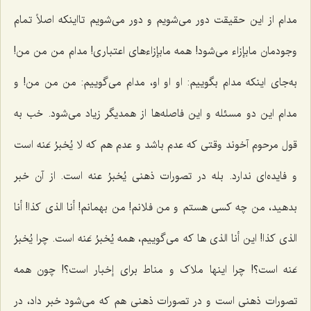
مدام از این حقیقت دور می‌شویم و دور می‌شویم تااینکه اصلاً تمام
وجودمان مابإزاء می‌شود! همه مابإزاء‌های اعتباری! مدام من من من!
به‌جای اینکه مدام بگوییم: او او او، مدام می‌گوییم: من من من! و
مدام این دو مسئله و این فاصله‌ها از همدیگر زیاد می‌شود. خب به
قول مرحوم آخوند وقتی که عدم باشد و عدم هم که
لا یُخبرُ عَنه
است
و فایده‌ای ندارد. بله در تصورات ذهنی
یُخبرُ عنه
است. از آن خبر
بدهید، من چه کسی هستم و من فلانم! من بهمانم!
أنا الذی کذا
!
أنا
الذی کذا
! این أنا الذی ها که می‌گوییم، همه
یُخبرُ عَنه
است. چرا
یُخبرُ
عَنه
است؟! چرا اینها ملاک و مناط برای إخبار است؟! چون همه
تصورات ذهنی است و در تصورات ذهنی هم که می‌شود خبر داد، در