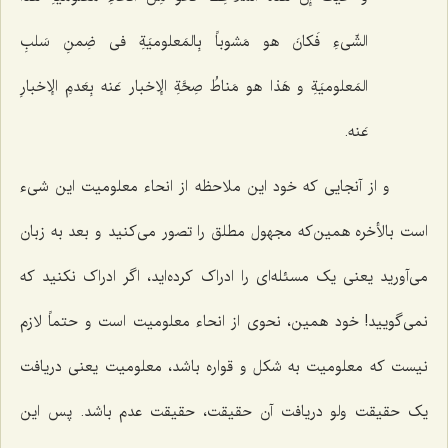
الشّی‌ءِ فَکانَ هو مَشوباً بِالمَعلومیَةِ فی ضِمنِ سَلبِ
المَعلومیَةِ و هَذا هو مَناطُ صِحَّةِ الإخبار عَنه بِعَدمِ الإخبارِ
عَنه.
و از آنجایی که خود این ملاحظه از انحاء معلومیت این شیء
است بالأخره همین‌که مجهول مطلق را تصور می‌کنید و بعد به زبان
می‌آورید یعنی یک مسئله‌ای را ادراک کرده‌اید، اگر ادراک نکنید که
نمی‌گویید! خود همین، نحوی از انحاء معلومیت است و حتماً لازم
نیست که معلومیت به شکل و قواره باشد، معلومیت یعنی دریافت
یک حقیقت ولو دریافت آن حقیقت، حقیقت عدم باشد. پس این