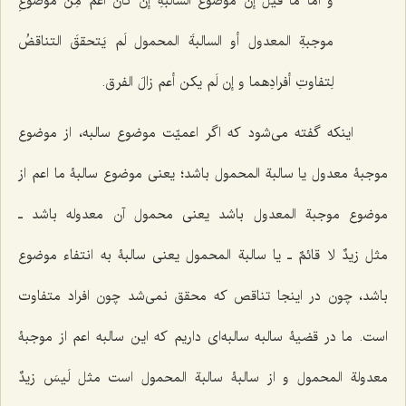
و أمّا ما قیلَ إنَّ موضوعَ السالبةِ إن کانَ أعمٌ مِن موضوعِ
موجبةِ المعدول أو السالبةَ المحمول لَم یَتحققَ التناقضُ
لِتفاوتِ أفرادِهما و إن لَم یکن أعم زالَ الفرق.
اینکه گفته می‌شود که اگر اعمیّت موضوع سالبه، از موضوع
موجبۀ معدول یا سالبة المحمول باشد؛ یعنی موضوع سالبۀ ما اعم از
موضوع موجبة المعدول باشد یعنی محمول آن معدوله باشد ـ
مثل
زیدٌ لا قائمٌ
ـ یا سالبة المحمول یعنی سالبۀ به انتفاء موضوع
باشد، چون در اینجا تناقص که محقق نمی‌شد چون افراد متفاوت
است. ما در قضیۀ سالبه سالبه‌ای داریم که این سالبه اعم از موجبۀ
معدولة المحمول و از سالبۀ سالبة المحمول است مثل
لَیسَ زیدٌ