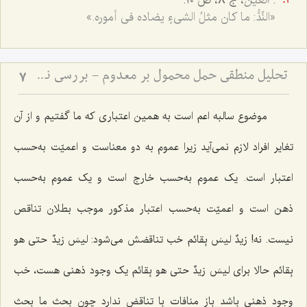
.
العین
، ج 8، ص 10:
«النِّدُّ: ما کان مثلُ الشی‌ءٍ یضاده فی أموره.»
تحلیل منطقی حمل محمول بر معدوم - بررسی نسبت میان وجود ذهنی و صدق قضایای حملیه
7
موضوع سالبه اعم است به همین اعتباری که ما گفتیم و از آن
تغایر افراد لازم نمی‌آید زیرا عموم به دو معناست و اعمیّت به‌حسب
اعتبار است. یک عموم به‌حسب خارج است و یک عموم به‌حسب
ذهن است و اعمیّت به‌حسب اعتبار مذکور موجب بطلان تناقص
نیست. نه!
زیدٌ لیسَ بِقائم
خب تناقضش می‌شود:
لیسَ زیدٌ حتی هو
بِقائم
حالا برای
لیسَ زیدٌ حتی هو بِقائم
یک وجود ذهنی هست، خب
وجود ذهنی باشد باز منافات با تناقض ندارد چون بحث ما بحث