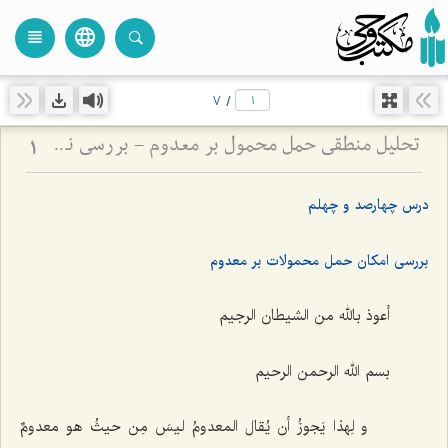
language
view_headline
close
search
7
/
تحلیل منطقی حمل محمول بر معدوم - بررسی نسبت میان وجود ذهنی و صدق قضایای حملیه
1
درس چهارصد و چهلم
بررسی امکان حمل محمولات بر معدوم
أعوذ بالله من الشیطان الرجیم
بسم الله الرحمن الرحیم‌
و لِهذا یَجوزُ أن یُقال المعدومُ لیسَ مِن حیثُ هو معدومٌ