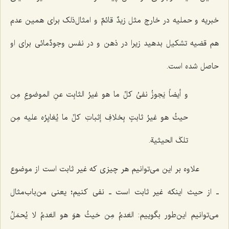
خبریه و حملیه در خارج مثل
زیدٌ قائمٌ
و امثال‌ذلک برای همین عدم
هم قضیه تشکیل بدهید زیرا در ذهن و در نفس وجودٌمائی برای او
حاصل شده است.
و أیضاً یَجوزُ نفیُ کلِّ‌ ما هو غیرُ الثابِت عنِ الموضوعِ مِن
حیثُ هو غیرُ ثابتٍ بِخلافِ إثباتِ کلِّ ما یُغایِرُه علیه مِن
تلکَ الحیثیة.
علاوه بر این می‌توانیم هر چیزی که غیر ثابت است از موضوع
ـ از حیث اینکه غیر ثابت است ـ نفی کنیم؛ یعنی من‌باب‌مثال
می‌توانیم این‌طور بگوییم:
العَدمُ مِن حَیثُ هوَ هو العَدمُ لا یُحمَلُ