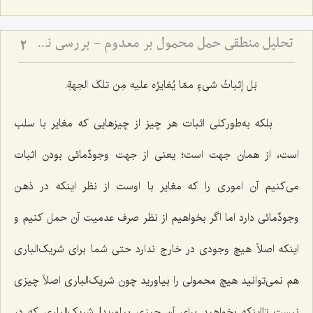
تحلیل منطقی حمل محمول بر معدوم - بررسی نسبت میان وجود ذهنی و صدق قضایای حملیه
2
بَل إثباتُ شی‌ءٍ ممّا یُغایرُه علیه مِن تلکَ الجهةِ.
بلکه به‌طورکلی اثبات هر چیز از چیزهایی که مغایر با سلب
است، از همان جهت است؛ یعنی از جهت وجودٌمائی بودن اثبات
می‌کنیم آن اموری را که مغایر با اوست از نظر اینکه در ذهن
وجودٌمائی دارد اما اگر بخواهیم از نظر صرف عدمیت آن حمل کنیم و
اینکه اصلاً هیچ وجودی در خارج ندارد حتی شما برای شریک‌‌الباری
هم نمی‌توانید هیچ محمولی را بیاورید چون شریک‌الباری اصلاً چیزی
نیست تااینکه بخواهید برای آن چیزی بیاورید! شریک‌الباری که در