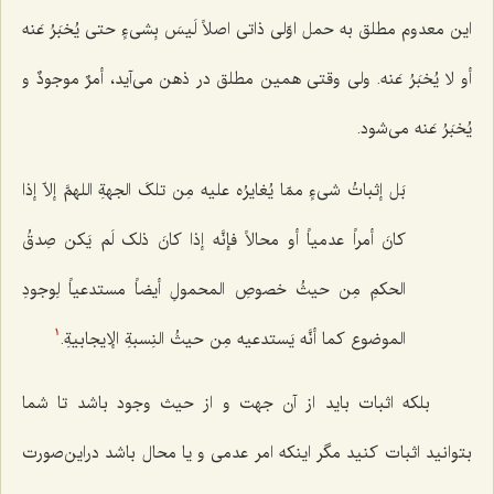
این معدوم مطلق به حمل اوّلی ذاتی اصلاً
لَیسَ بِشیءٍ حتی یُخبَرُ عَنه
أو لا یُخبَرُ عَنه.
ولی وقتی همین مطلق در ذهن می‌آید،
أمرٌ موجودٌ و
یُخبَرُ عَنه
می‌شود.
بَل إثباتُ شی‌ءٍ ممّا یُغایرُه علیه مِن تلکَ الجهةِ اللهمَّ إلاّ إذا
کانَ أمراً عدمیاً أو محالاً فإنَّه إذا کانَ ذلک لَم یَکن صِدقُ
الحکمِ مِن حیثُ خصوصِ المحمولِ أیضاً مستدعیاً لِوجودِ
الموضوع کما أنَّه یَستدعیه مِن حیثُ النِسبةِ الإیجابیةِ.
1
بلکه اثبات باید از آن جهت و از حیث وجود باشد تا شما
بتوانید اثبات کنید مگر اینکه امر عدمی و یا محال باشد دراین‌صورت