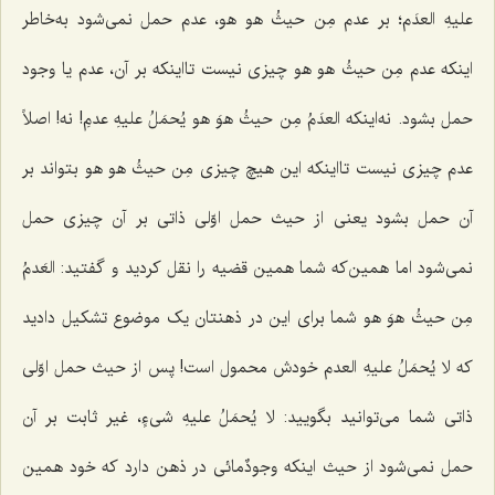
علیهِ العدَم؛
بر عدم
مِن حیثُ هو هو
،
عدم حمل نمی‌شود به‌خاطر
اینکه عدم
مِن حیثُ هو هو
چیزی نیست تااینکه بر آن، عدم یا وجود
حمل بشود. نه‌اینکه
العدَمُ مِن حیثُ هوَ هو
یُحمَلُ علیهِ عدمِ
! نه! اصلاً
عدم چیزی نیست تااینکه این هیچ چیزی
مِن حیثُ هو هو
بتواند بر
آن حمل بشود یعنی از حیث حمل اوّلی ذاتی بر آن چیزی حمل
نمی‌شود اما همین‌که شما همین قضیه را نقل کردید و گفتید:
العَدمُ
مِن حیثُ هوَ هو
شما برای این در ذهنتان یک موضوع تشکیل دادید
که
لا یُحمَلُ علیهِ العدم
خودش محمول است! پس از حیث حمل اوّلی
ذاتی شما می‌توانید بگویید:
لا یُحمَلُ علیهِ شیءٍ،
غیر ثابت بر آن
حمل نمی‌شود از حیث اینکه وجودٌمائی در ذهن دارد که خود همین