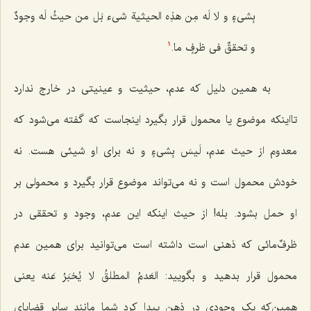
بِشی‌ءٍ و لا لَه مِن هذِه الحیثیة شی‌ء بَل من حیثُ لَه وجودٌ
و تحققٌ فی ظرفٍ ما.
1
به همین دلیل که عدم، حیثیت و عینیتی در خارج ندارد
تااینکه موضوع یا محمول قرار بگیرد اینجاست که گفته می‌شود که
معدوم از حیث عدم،
لَیسَ بِشیءٍ
و نه برای او شیئی هست. نه
خودش محمول است و نه می‌تواند موضوع قرار بگیرد و محمولی بر
او حمل بشود. بله! از حیث اینکه این عدم، وجود و تحققی در
ظرف‌ٌمائی که ذهنی است داشته است می‌توانید برای همین عدم
محمول قرار بدهید و بگویید:
العَدمُ المطلقُ لا یُخبَرُ عَنه
یعنی
همین‌که یک وجودی در ذهن پیدا کرد شما مانند سایر قضایای