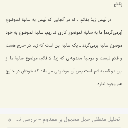
بِقائمٍ
.
در
لَیسَ زیدٌ بِقائمٍ
ـ نه در آنجایی که
لَیسَ
به سالبة الموضوع
[برمی‌گردد] ما به سالبة الموضوع کاری نداریم، سالبة الموضوع به خود
موضوع سالبه برمی‌گردد ـ یک سالبه این است که زید در خارج هست
و قائم نیست و موجبۀ معدوله‌ای که
زیدٌ لا قائم
، موضوع سالبۀ ما از
این دو قضیه اعم است پس آن موضوعی می‌ماند که خودش در خارج
هم وجود ندارد.
تحلیل منطقی حمل محمول بر معدوم - بررسی نسبت میان وجود ذهنی و صدق قضایای حملیه
5