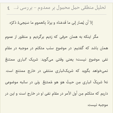
تحلیل منطقی حمل محمول بر معدوم - بررسی نسبت میان وجود ذهنی و صدق قضایای حملیه
4
إلاّ أن یُصارَ إلى ما قَدمّناه و یرادُ بِالعمومِ ما سَیَجی‌ءُ ذکرُه.
مگر اینکه به همان حرفی که زدیم برگردیم و منظور از عموم
همان باشد که گفتیم: در موضوع سلب متکلم در موجبه در مقام
نفی موضوع نیست؛ یعنی وقتی می‌گوید:
شریک ُ‌الباری ممتنعٌ
نمی‌خواهد بگوید که شریک‌الباری منتفی در خارج ممتنع است.
نه!
شریکُ ‌الباری مِن حیثُ هوَ هو مُمتنِعٌ
. ولی در سالبه موضوعی
داریم که متکلم
مِن أول الأمر
در مقام نفی او در خارج است و این در
موجبه نیست.