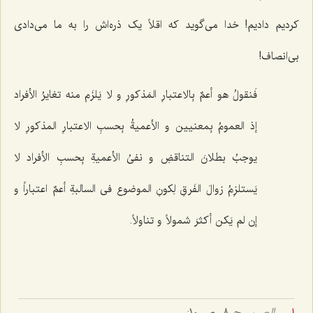
کردیم دادیم! خدا می‌گوید که اقلاً یک ذره‌اش را به ما می‌دادی
بی‌انصاف!
فَنقولُ هو أعمٌ بِالاعتبارِ المَذکورِ و لا یَلزَم منه تغایرُ الأفراد
إذ العمومُ بِمعنیین و الأعمیةُ بِحسبِ الاعتبارِ المذکورِ لا
یوجبُ بطلانَ التناقضِ و نفیُ الأعمیةِ بِحسبِ الأفراد لا
یَستلزِمُ زوالَ الفَرقِ لِکونِ الموضوع فی السالبةِ أعمٌ اعتباراً و
إن لم یَکن أکثرَ شمولاً و تناولاً.