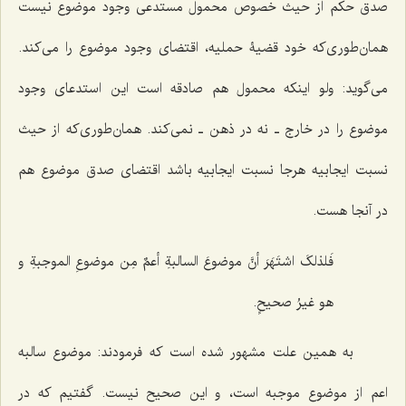
صدق حکم از حیث خصوص محمول مستدعی وجود موضوع نیست
همان‌طوری‌که خود قضیۀ حملیه، اقتضای وجود موضوع را می‌کند.
می‌گوید: ولو اینکه محمول هم صادقه است این استدعای وجود
موضوع را در خارج ـ نه در ذهن ـ نمی‌کند. همان‌طوری‌که از حیث
نسبت ایجابیه هرجا نسبت ایجابیه باشد اقتضای صدق موضوع هم
در آنجا هست.
فَلذلکَ اشتَهَرَ أنَّ موضوعَ السالبةِ أعمٌ مِن موضوعِ الموجبةِ و
هو غیرُ صحیحٍ.
به همین علت مشهور شده است که فرمودند: موضوع سالبه
اعم از موضوع موجبه است، و این صحیح نیست. گفتیم که در