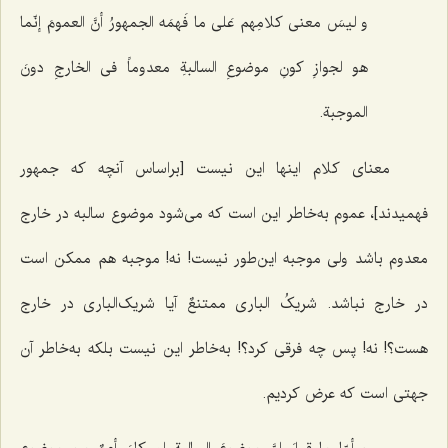
و لیسَ معنى کلامِهم عَلى ما فَهمَه الجمهورُ أنَّ العمومَ إنّما
هو لجوازِ کونِ موضوعِ السالبةِ معدوماً فی الخارجِ دونَ
الموجبة.
معنای کلام اینها این نیست [براساس آنچه که جمهور
فهمیدند]، عموم به‌خاطر این است که می‌شود موضوع سالبه در خارج
معدوم باشد ولی موجبه این‌طور نیست! نه! موجبه هم ممکن است
در خارج نباشد.
شریکُ الباری ممتنعٌ
آیا شریک‌‌الباری در خارج
هست؟! نه! پس چه فرقی کرد؟! به‌خاطر این نیست بلکه به‌خاطر آن
جهتی است که عرض کردیم.